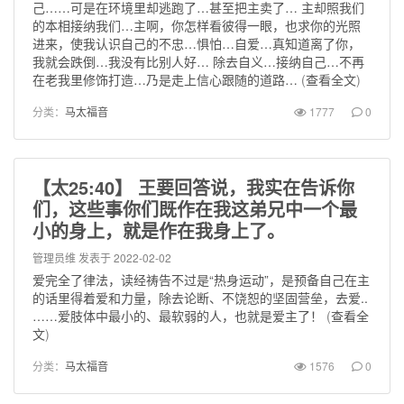
己……可是在环境里却逃跑了…甚至把主卖了… 主却照我们
的本相接纳我们…主啊，你怎样看彼得一眼，也求你的光照
进来，使我认识自己的不忠…惧怕…自爱…真知道离了你，
我就会跌倒…我没有比别人好… 除去自义…接纳自己…不再
在老我里修饰打造…乃是走上信心跟随的道路…
(
查看全文
)
分类：
马太福音
1777
0
【太25:40】 王要回答说，我实在告诉你
们，这些事你们既作在我这弟兄中一个最
小的身上，就是作在我身上了。
管理员维
发表于 2022-02-02
爱完全了律法，读经祷告不过是“热身运动”，是预备自己在主
的话里得着爱和力量，除去论断、不饶恕的坚固营垒，去爱..
……爱肢体中最小的、最软弱的人，也就是爱主了！
(
查看全
文
)
分类：
马太福音
1576
0