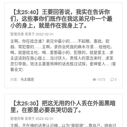
【太25:40】王要回答说，我实在告诉你
们，这些事你们既作在我这弟兄中一个最
小的身上，就是作在我身上了。
管理员维
发表于 2022-02-01
主啊，你在挂念谁？弟兄中最小的……不起眼、愚拙、软
弱、常犯罪的……主啊，求你治死我的麻木冷漠… 给他吃、
喝，就是给主吃、喝…爱那最小的、犯罪的，就是爱主…求
主这话刻在我心版上…当讨厌人、责怪人的意念来时…求圣
灵引导我，效法主基督用神的话去胜过试探，爱神爱人…
(
查
看全文
)
分类：
马太福音
1573
0
【太25:30】把这无用的仆人丢在外面黑暗
里，在那里必要哀哭切齿了。
管理员维
发表于 2022-02-01
主啊，不在神的话里认识神…以为“我知道”…靠自己，拼命讨