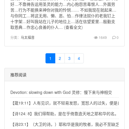
好…不靠祷告运用圣灵的能力…内心抱怨苦毒恨人…外面劳
苦…行为不能换来神你对我的怜悯…… 不如我现在就起来…
与你同工…将这无用、懒、恶、怕…作律法奴仆的老我钉上
十字架…好叫我站在儿子的地位上…活在信望爱里…殷勤支
取恩典…作忠心良善的仆人…
(
查看全文
)
分类：
马太福音
1649
0
1
2
3
4
推荐阅读
Devotion: slowing down with God 灵修：慢下来与神相交
【箴19:11】人有见识，就不轻易发怒，宽恕人的过失，便是自己
【诗124: 8】我们得帮助，是在乎倚靠造天地之耶和华的名。
【诗23:1】（大卫的诗。）耶和华是我的牧者，我必不至缺乏。