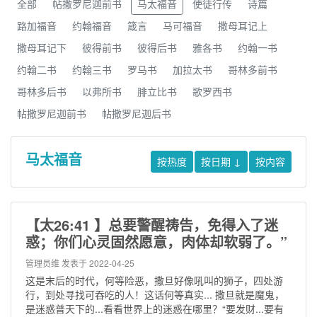
全部
帖撒罗尼迦前书
马太福音
使徒行传
诗篇
路加福音
约翰福音
箴言
马可福音
撒母耳记上
撒母耳记下
彼得前书
彼得后书
雅各书
约翰一书
约翰二书
约翰三书
罗马书
加拉太书
哥林多前书
哥林多后书
以弗所书
腓立比书
歌罗西书
帖撒罗尼迦前书
帖撒罗尼迦后书
马太福音
按热度
按日期
↓
按内容
【太26:41 】总要警醒祷告，免得入了迷
惑；你们心灵固然愿意，肉体却软弱了。”
管理员维
发表于 2022-04-25
这是末后的时代，何等险恶，撒旦好像吼叫的狮子，四处游
行，到处寻找可吞吃的人！这话何等真实... 撒旦就是魔鬼，
是迷惑普天下的...看看世界上的迷惑在哪里？“要发财...要有