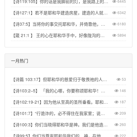
【诗119:105】你的话是我脚前的灯，是我路上的光。
6445
【诗127:1】若不是耶和华建造房屋，建造的人就枉然劳力；若不是耶和华看守城池，看守的人就枉然儆醒。
6342
【诗37:5】当将你的事交托耶和华，并倚靠他，他就必成全。
6180
【箴 21:1 】 王的心在耶和华手中，好像陇沟的水随意流转。
5894
一月热门
【诗篇 103:17】但耶和华的慈爱归于敬畏祂的人，从亘古到永远；祂的公义也归于子子孙孙。【Psalm 103:17】But from everlasting to everlasting the LORD's love is with those who fear him, and his righteousness with their children's children.
53
【诗103:2–5】 「我的心哪，你要称颂耶和华！不可忘记祂的一切恩惠！祂赦免你的一切罪孽，医治你的一切疾病。祂救赎你的命脱离死亡，以仁爱和慈悲为你的冠冕。祂用美物使你所愿的得以满足，以致你如鹰返老还童。」【Psa 103:2–5】“Praise the LORD, my soul, and forget not all his benefits—who forgives all your sins and heals all your diseases, who redeems your life from the pit and crowns you with love and compassion, who satisfies your desires with good things so that your youth is renewed like the eagle's.”
146
【诗102:19-21】因为他从至高的圣所垂看。耶和华从天向地观察，要垂听被囚之人的叹息，要释放将要死的人，使人在锡安传扬耶和华的名，在耶路撒冷传扬赞美他的话，【Psa 102:19-21】“The Lord looked down from his sanctuary on high, from heaven he viewed the earth, to hear the groans of the prisoners and release those condemned to death.” So the name of the Lord will be declared in Zion and his praise in Jerusalem
187
【诗101:7】“行诡诈的，必不得住在我家里；说谎话的，必不得立在我眼前。”【Psa 101:7】“No one who practices deceit will dwell in my house; no one who speaks falsely will stand in my presence.”
209
【诗100:3】你们当晓得耶和华是神。我们是他造的，也是属他的；我们是他的民，也是他草场的羊。【Psa 100:3】Know that the Lord is God. It is He who made us, and we are His; we are His people, the sheep of His pasture.
260
【诗99:5】你们当尊崇耶和华我们的 神，在他脚凳前下拜。他本为圣！【Psa 99:5】Exalt the LORD our God and worship at his footstool; he is holy!
222