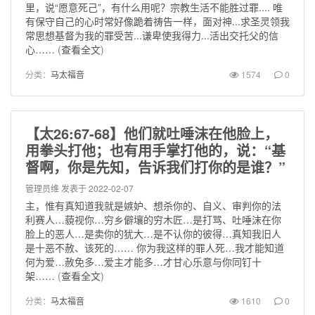
里，说“愿意死己”，有什么用呢？宗教生活不能胜过罪.... 唯
有保守自己的心时常好像跪着祷告一样，面对神...求圣灵领我
常思想基督为我的罪受苦...谦卑使我得力...活出交托父的信
心……
(
查看全文
)
分类：
马太福音
1574
0
【太26:67-68】他们就吐唾沫在他脸上，
用拳头打他；也有用手掌打他的，说：“基
督啊，你是先知，告诉我们打你的是谁？”
管理员维
发表于 2022-02-07
主，惟有真知道我就是嫉妒、想杀你的、自义、审判你的法
利赛人…藐视你…穷乡僻壤的穷木匠…是打骂、吐唾沫在你
脸上的恶人…是卖你的犹大…是不认你的彼得…真知我旧人
是十恶不赦、该死的…… 你为我这样的罪人死…我才能知道
何为爱…赦免多…爱主才能多…才甘心乐意与你同钉十
架……
(
查看全文
)
分类：
马太福音
1610
0