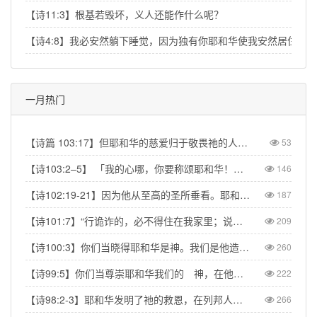
【诗11:3】根基若毁坏，义人还能作什么呢？
【诗4:8】我必安然躺下睡觉，因为独有你耶和华使我安然居住。
一月热门
【诗篇 103:17】但耶和华的慈爱归于敬畏祂的人，从亘古到永远；祂的公义也归于子子孙孙。【Psalm 103:17】But from everlasting to everlasting the LORD's love is with those who fear him, and his righteousness with their children's children.
53
【诗103:2–5】 「我的心哪，你要称颂耶和华！不可忘记祂的一切恩惠！祂赦免你的一切罪孽，医治你的一切疾病。祂救赎你的命脱离死亡，以仁爱和慈悲为你的冠冕。祂用美物使你所愿的得以满足，以致你如鹰返老还童。」【Psa 103:2–5】“Praise the LORD, my soul, and forget not all his benefits—who forgives all your sins and heals all your diseases, who redeems your life from the pit and crowns you with love and compassion, who satisfies your desires with good things so that your youth is renewed like the eagle's.”
146
【诗102:19-21】因为他从至高的圣所垂看。耶和华从天向地观察，要垂听被囚之人的叹息，要释放将要死的人，使人在锡安传扬耶和华的名，在耶路撒冷传扬赞美他的话，【Psa 102:19-21】“The Lord looked down from his sanctuary on high, from heaven he viewed the earth, to hear the groans of the prisoners and release those condemned to death.” So the name of the Lord will be declared in Zion and his praise in Jerusalem
187
【诗101:7】“行诡诈的，必不得住在我家里；说谎话的，必不得立在我眼前。”【Psa 101:7】“No one who practices deceit will dwell in my house; no one who speaks falsely will stand in my presence.”
209
【诗100:3】你们当晓得耶和华是神。我们是他造的，也是属他的；我们是他的民，也是他草场的羊。【Psa 100:3】Know that the Lord is God. It is He who made us, and we are His; we are His people, the sheep of His pasture.
260
【诗99:5】你们当尊崇耶和华我们的 神，在他脚凳前下拜。他本为圣！【Psa 99:5】Exalt the LORD our God and worship at his footstool; he is holy!
222
【诗98:2-3】耶和华发明了祂的救恩，在列邦人眼前显出公义。记念祂向以色列家所发的慈爱，所凭的信实。地的四极都看见我们神的救恩。【Psa 98:2】The LORD has made His salvation known and revealed His righteousness to the nations. He has remembered His love and His faithfulness to Israel; all the ends of the earth have seen the salvation of our God.
266