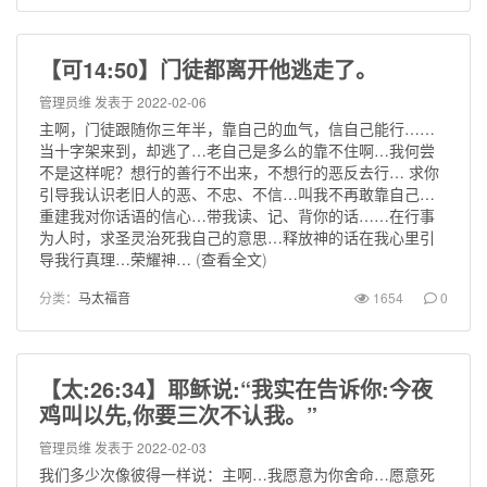
【可14:50】门徒都离开他逃走了。
管理员维
发表于 2022-02-06
主啊，门徒跟随你三年半，靠自己的血气，信自己能行……
当十字架来到，却逃了…老自己是多么的靠不住啊…我何尝
不是这样呢？想行的善行不出来，不想行的恶反去行… 求你
引导我认识老旧人的恶、不忠、不信…叫我不再敢靠自己…
重建我对你话语的信心…带我读、记、背你的话……在行事
为人时，求圣灵治死我自己的意思…释放神的话在我心里引
导我行真理…荣耀神…
(
查看全文
)
分类：
马太福音
1654
0
【太:26:34】耶稣说:“我实在告诉你:今夜
鸡叫以先,你要三次不认我。”
管理员维
发表于 2022-02-03
我们多少次像彼得一样说：主啊…我愿意为你舍命…愿意死