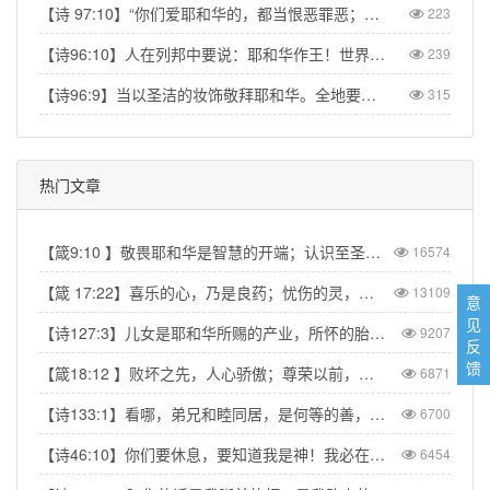
【诗 97:10】“你们爱耶和华的，都当恨恶罪恶；他保护圣民的性命，搭救他们脱离恶人的手。” 【Psa 97:10】Let those who love the LORD hate evil, for he guards the lives of his faithful ones and delivers them from the hand of the wicked.
223
【诗96:10】人在列邦中要说：耶和华作王！世界就坚定，不得动摇；他要按公正审判众民。【Psa 96:10】Say among the nations, “The Lord reigns.” The world is firmly established, it cannot be moved; he will judge the peoples with equity.
239
【诗96:9】当以圣洁的妆饰敬拜耶和华。全地要在他面前战抖。【Psa 96:9】Worship the Lord in the splendor of his holiness; tremble before him, all the earth.
315
热门文章
【箴9:10 】敬畏耶和华是智慧的开端；认识至圣者便是聪明。
16574
【箴 17:22】喜乐的心，乃是良药；忧伤的灵，使骨枯干。
13109
意
见
【诗127:3】儿女是耶和华所赐的产业，所怀的胎是他所给的赏赐。
9207
反
馈
【箴18:12 】败坏之先，人心骄傲；尊荣以前，必有谦卑。
6871
【诗133:1】看哪，弟兄和睦同居，是何等的善，何等的美！
6700
【诗46:10】你们要休息，要知道我是神！我必在外邦中被尊崇，在遍地上也被尊崇。
6454