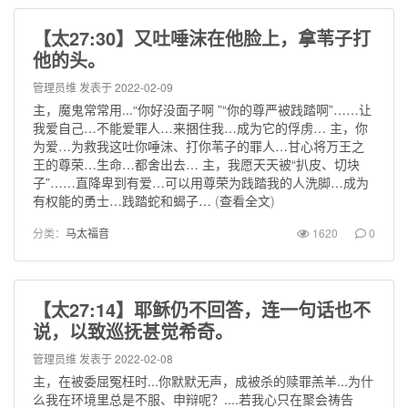
【太27:30】又吐唾沫在他脸上，拿苇子打
他的头。
管理员维
发表于 2022-02-09
主，魔鬼常常用...“你好没面子啊 ”“你的尊严被践踏啊”……让
我爱自己…不能爱罪人…来捆住我…成为它的俘虏… 主，你
为爱…为救我这吐你唾沫、打你苇子的罪人…甘心将万王之
王的尊荣…生命…都舍出去… 主，我愿天天被“扒皮、切块
子”……直降卑到有爱…可以用尊荣为践踏我的人洗脚…成为
有权能的勇士…践踏蛇和蝎子…
(
查看全文
)
分类：
马太福音
1620
0
【太27:14】耶稣仍不回答，连一句话也不
说，以致巡抚甚觉希奇。
管理员维
发表于 2022-02-08
主，在被委屈冤枉时...你默默无声，成被杀的赎罪羔羊...为什
么我在环境里总是不服、申辩呢？....若我心只在聚会祷告