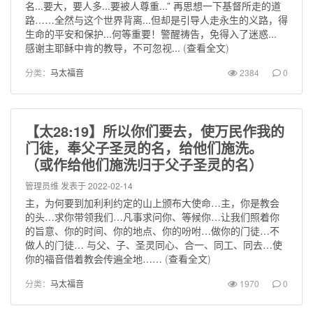
名...要大，要人多...要被人尊重...” 再思想一下基督所走的道
路……全然与这个世界背离...但却是引导人走永生的义路，得
生命的平安和保护...何等重要！警醒祷告，免得入了迷惑...
感谢主耶稣中肯的教导，不可忽视...
(
查看全文
)
分类：
马太福音
2384
0
【太28:19】所以你们要去，使万民作我的
门徒，奉父子圣灵的名，给他们施洗。
（或作给他们施洗归于父子圣灵的名）
管理员维
发表于 2022-02-14
主，为何要到加利利约定的山上颁布大使命…主，你是教会
的头…求你带领我们…凡事求问你、等候你…让我们照着你
的旨意、你的时间、你的地点、你的吩咐…做你的门徒…不
做人的门徒… 与父、子、圣灵同心、合一、同工、同去…使
你的福音借着教会传遍全地……
(
查看全文
)
分类：
马太福音
1970
0