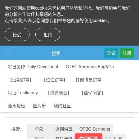
我们的网站使用cookie来优化用户体验和分析。我们可能会与我们
的分析合作伙伴共享您的信息。
点击接受,即表示您同意我们根据您的偏好使用cookies。
接受
拒绝
登录
注册
搜索
每日灵修 Daily Devotional
OTBC Sermons Eng&Ch
【近期讲章】
【过往讲章】
其他讲员讲章
见证 Testimony
【讲道录音】
【信仰问答】
活水论坛
图片册
我的社区
搜索：
全部
近期讲章
OTBC Sermons
信仰问答
见证
每日灵修
过往讲章