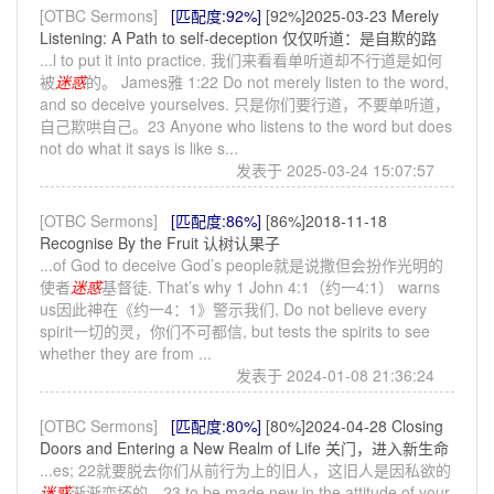
[OTBC Sermons]
[匹配度:92%]
[92%]2025-03-23 Merely
Listening: A Path to self-deception 仅仅听道：是自欺的路
...l to put it into practice. 我们来看看单听道却不行道是如何
被
迷惑
的。 James雅 1:22 Do not merely listen to the word,
and so deceive yourselves. 只是你们要行道，不要单听道，
自己欺哄自己。23 Anyone who listens to the word but does
not do what it says is like s...
发表于 2025-03-24 15:07:57
[OTBC Sermons]
[匹配度:86%]
[86%]2018-11-18
Recognise By the Fruit 认树认果子
...of God to deceive God’s people就是说撒但会扮作光明的
使者
迷惑
基督徒. That’s why 1 John 4:1（约一4:1） warns
us因此神在《约一4：1》警示我们, Do not believe every
spirit一切的灵，你们不可都信, but tests the spirits to see
whether they are from ...
发表于 2024-01-08 21:36:24
[OTBC Sermons]
[匹配度:80%]
[80%]2024-04-28 Closing
Doors and Entering a New Realm of Life 关门，进入新生命
...es; 22就要脱去你们从前行为上的旧人，这旧人是因私欲的
迷惑
渐渐变坏的。23 to be made new in the attitude of your