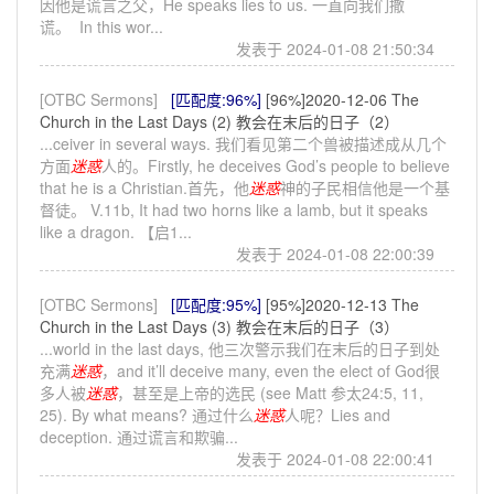
因他是谎言之父，He speaks lies to us. 一直向我们撒
谎。 In this wor...
发表于 2024-01-08 21:50:34
[OTBC Sermons]
[匹配度:96%]
[96%]2020-12-06 The
Church in the Last Days (2) 教会在末后的日子（2）
...ceiver in several ways. 我们看见第二个兽被描述成从几个
方面
迷惑
人的。Firstly, he deceives God’s people to believe
that he is a Christian.首先，他
迷惑
神的子民相信他是一个基
督徒。 V.11b, It had two horns like a lamb, but it speaks
like a dragon. 【启1...
发表于 2024-01-08 22:00:39
[OTBC Sermons]
[匹配度:95%]
[95%]2020-12-13 The
Church in the Last Days (3) 教会在末后的日子（3）
...world in the last days, 他三次警示我们在末后的日子到处
充满
迷惑
，and it’ll deceive many, even the elect of God很
多人被
迷惑
，甚至是上帝的选民 (see Matt 参太24:5, 11,
25). By what means? 通过什么
迷惑
人呢？Lies and
deception. 通过谎言和欺骗...
发表于 2024-01-08 22:00:41