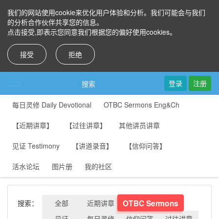
我们的网站使用cookie来优化用户体验和分析。我们可能会与我们
的分析合作伙伴共享您的信息。
点击接受,即表示您同意我们根据您的偏好使用cookies。
接受
拒绝
登录
注册
搜索
每日灵修 Daily Devotional
OTBC Sermons Eng&Ch
【近期讲章】
【过往讲章】
其他讲员讲章
见证 Testimony
【讲道录音】
【信仰问答】
活水论坛
图片册
我的社区
OTBC Sermons
搜索：
全部
近期讲章
见证
每日灵修
信仰问答
过往讲章