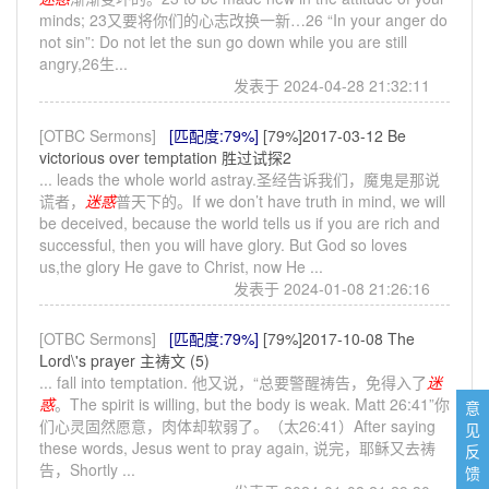
minds; 23又要将你们的心志改换一新…26 “In your anger do
not sin”: Do not let the sun go down while you are still
angry,26生...
发表于 2024-04-28 21:32:11
[OTBC Sermons]
[匹配度:79%]
[79%]2017-03-12 Be
victorious over temptation 胜过试探2
... leads the whole world astray.圣经告诉我们，魔鬼是那说
谎者，
迷惑
普天下的。If we don’t have truth in mind, we will
be deceived, because the world tells us if you are rich and
successful, then you will have glory. But God so loves
us,the glory He gave to Christ, now He ...
发表于 2024-01-08 21:26:16
[OTBC Sermons]
[匹配度:79%]
[79%]2017-10-08 The
Lord\'s prayer 主祷文 (5)
... fall into temptation. 他又说，“总要警醒祷告，免得入了
迷
惑
。The spirit is willing, but the body is weak. Matt 26:41”你
意
们心灵固然愿意，肉体却软弱了。（太26:41）After saying
见
these words, Jesus went to pray again, 说完，耶稣又去祷
反
告，Shortly ...
馈