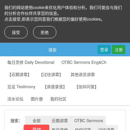
我们的网站使用cookie来优化用户体验和分析。我们可能会与我们
的分析合作伙伴共享您的信息。
点击接受,即表示您同意我们根据您的偏好使用cookies。
接受
拒绝
登录
注册
搜索
每日灵修 Daily Devotional
OTBC Sermons Eng&Ch
【近期讲章】
【过往讲章】
其他讲员讲章
见证 Testimony
【讲道录音】
【信仰问答】
活水论坛
图片册
我的社区
搜索：
全部
近期讲章
OTBC Sermons
见证
每日灵修
信仰问答
过往讲章