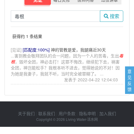
搜索
获得约 1 条结果
[见证]
[匹配度:100%]
神的管教是爱，我腿痛近30天
...害到教会敬拜团队的合一问题，因为一个人的苦毒，生出
毒
根
，毁坏全团，神必击打！这罪不悔改，继续犯下去，祸害
全团，神岂能松手？我根本听不进去，觉得她说的不对！因
意
为她是我妻子，我就不听，当时完全被罪糊了。 ...
见
发表于 2022-04-22 12:04:03
反
馈
关于我们
|
联系我们
|
用户条款
|
隐私申明
|
加入我们
Copyright © 2026
Living Water-活水网