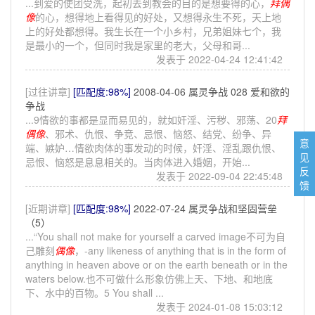
...到爱的使团受洗，起初去到教会的目的是想要得的心，
拜
偶
像
的心，想得地上看得见的好处，又想得永生不死，天上地
上的好处都想得。我生长在一个小乡村，兄弟姐妹七个，我
是最小的一个，但同时我是家里的老大，父母和哥...
发表于 2022-04-24 12:41:42
[过往讲章]
[匹配度:98%]
2008-04-06 属灵争战 028 爱和欲的
争战
...9情欲的事都是显而易见的，就如奸淫、污秽、邪荡、20
拜
偶像
、邪术、仇恨、争竞、忌恨、恼怒、结党、纷争、异
意
端、嫉妒…情欲肉体的事发动的时候，奸淫、淫乱跟仇恨、
见
忌恨、恼怒是息息相关的。当肉体进入婚姻，开始...
反
发表于 2022-09-04 22:45:48
馈
[近期讲章]
[匹配度:98%]
2022-07-24 属灵争战和坚固营垒
（5）
...“You shall not make for yourself a carved image不可为自
己雕刻
偶像
，-any likeness of anything that is in the form of
anything in heaven above or on the earth beneath or in the
waters below.也不可做什么形象仿佛上天、下地、和地底
下、水中的百物。5 You shall ...
发表于 2024-01-08 15:03:12