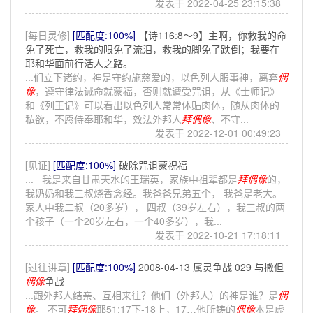
发表于 2022-04-25 23:15:38
[每日灵修]
[匹配度:100%]
【诗116:8～9】主啊，你救我的命
免了死亡，救我的眼免了流泪，救我的脚免了跌倒；我要在
耶和华面前行活人之路。
...们立下诸约，神是守约施慈爱的，以色列人服事神，离弃
偶
像
，遵守律法诫命就蒙福，否则就遭受咒诅，从《士师记》
和《列王记》可以看出以色列人常常体贴肉体，随从肉体的
私欲，不愿侍奉耶和华，效法外邦人
拜
偶像
、不守...
发表于 2022-12-01 00:49:23
[见证]
[匹配度:100%]
破除咒诅蒙祝福
... 我是来自甘肃天水的王瑞英，家族中祖辈都是
拜
偶像
的，
我奶奶和我三叔烧香念经。我爸爸兄弟五个， 我爸是老大。
家人中我二叔（20多岁）， 四叔（39岁左右），我三叔的两
个孩子（一个20岁左右，一个40多岁），我...
发表于 2022-10-21 17:18:11
[过往讲章]
[匹配度:100%]
2008-04-13 属灵争战 029 与撒但
偶像
争战
...跟外邦人结亲、互相来往？他们（外邦人）的神是谁？是
偶
像
。 不可
拜
偶像
耶51:17下-18上，17…他所铸的
偶像
本是虚