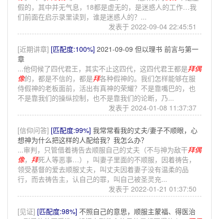
假的，其中并无气息，18都是虚无的，是迷惑人的工作…我
们前面在启示录里读到，谁是迷惑人的？...
发表于 2022-09-04 22:45:51
[近期讲章]
[匹配度:100%]
2021-09-09 但以理书 前言与第一
章
...他伺候了四代君王，其实不止这四代，这四代君王都是
拜
偶
像
的，都是不信的，都是
拜
各种假神的。我们怎样能够在服
侍假神的老板面前，活出有真神的荣耀？不是靠嘴巴的，也
不是靠我们的操纵控制，也不是靠我们的论断，乃...
发表于 2024-01-08 11:37:37
[信仰问答]
[匹配度:99%]
我常常看我的丈夫/妻子不顺眼，心
想神为什么把这样的人配给我？我怎么办？
...审判，只管借着祷告去顺服自己的丈夫（不与神为敌干
拜
偶
像
，
拜
死人等恶事…），叫妻子里面的不顺服，因着祷告，
领受基督的爱去顺服丈夫，叫丈夫因着妻子没有温柔的品
行，而去祷告主，认自己的罪，叫自己被圣灵充...
发表于 2022-01-21 01:37:50
[见证]
[匹配度:98%]
不照自己的意思，顺服主蒙福、得医治