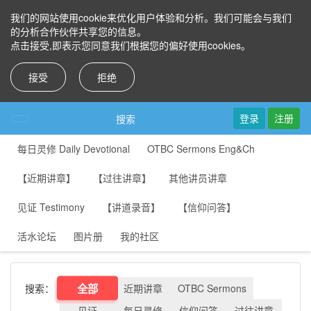
我们的网站使用cookie来优化用户体验和分析。我们可能会与我们
的分析合作伙伴共享您的信息。
点击接受,即表示您同意我们根据您的偏好使用cookies。
接受
拒绝
登录
注册
搜索
每日灵修 Daily Devotional
OTBC Sermons Eng&Ch
【近期讲章】
【过往讲章】
其他讲员讲章
见证 Testimony
【讲道录音】
【信仰问答】
活水论坛
图片册
我的社区
全部
搜索：
近期讲章
OTBC Sermons
见证
每日灵修
信仰问答
过往讲章