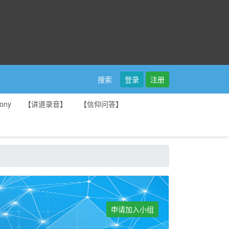
登录
注册
搜索
ony
【讲道录音】
【信仰问答】
申请加入小组