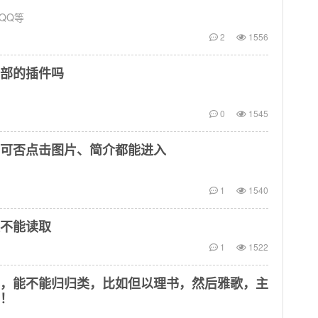
、QQ等
2
1556
部的插件吗
0
1545
可否点击图片、简介都能进入
1
1540
不能读取
1
1522
，能不能归归类，比如但以理书，然后雅歌，主
！