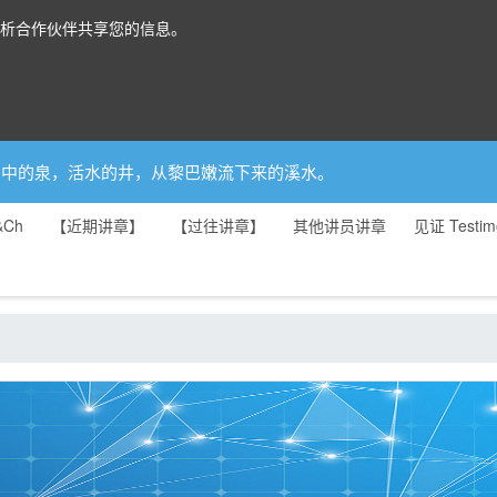
分析合作伙伴共享您的信息。
你是园中的泉，活水的井，从黎巴嫩流下来的溪水。
&Ch
【近期讲章】
【过往讲章】
其他讲员讲章
见证 Testim