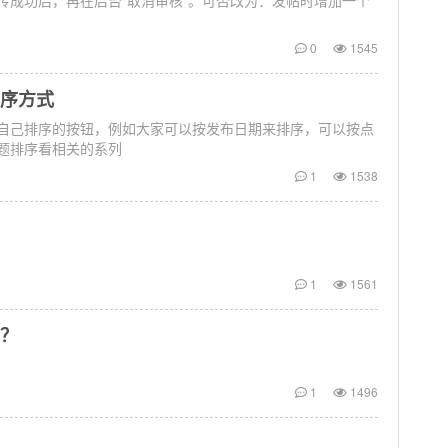
传成功后，再在后台“取消审核”。可否改为：发帖时增加一个
0
1545
序方式
自己排序的按钮，例如大家可以按发布日期来排序，可以按点
题排序看相关的系列
1
1538
1
1561
？
1
1496