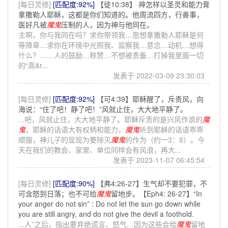
[每日灵修]
[匹配度:92%]
【徒10:38】 神怎样以圣灵和能力膏
拿撒勒人耶稣，这都是你们知道的。他周流四方，行善事，
医好凡被
魔鬼
压制的人，因为神与他同在。
主啊，你与我同在吗？求你带领我…思想拿撒勒人耶稣是何
等降卑…求你在环境中光照我、监察我…意念…动机…想得
什么？……人的鼓励…称赞…不想被责备…打掉我里面一切
的“高&r...
发表于 2022-03-09 23:30:03
[每日灵修]
[匹配度:92%]
【可4:39】耶稣醒了，斥责风，向
海说：“住了吧！静了吧！”风就止住，大大地平静了。
...吧，风就止住，大大地平静了。耶稣斥责的是兴风作浪的
魔
鬼
，耶稣的话语大有权柄和能力，
魔鬼
听到耶稣的话语乖乖
顺服，神儿子的显现为要除灭
魔鬼
的作为（约一3：8）。今
天在我们的教会、家里、单位同样会有风浪，再大...
发表于 2023-11-07 06:45:54
[每日灵修]
[匹配度:90%]
【弗4:26-27】生气却不要犯罪，不
可含怒到日落；也不可给
魔鬼
留地步。【Eph4: 26-27】“In
your anger do not sin” : Do not let the sun go down while
you are still angry, and do not give the devil a foothold.
...人”之后，指出要弃绝谎言、怒气…因为这些会给
魔鬼
留地