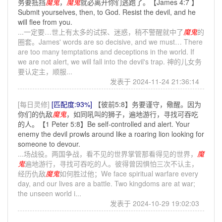
务要抵挡
魔鬼
，
魔鬼
就必离开你们逃跑了。【James 4:7 】
Submit yourselves, then, to God. Resist the devil, and he
will flee from you.
...一定要…世上有太多的试探、迷惑，稍不警醒就中了
魔鬼
的
圈套。James' words are so decisive, and we must… There
are too many temptations and deceptions in the world. If
we are not alert, we will fall into the devil's trap. 神的儿女务
要认定主，顺服...
发表于 2024-11-24 21:36:14
[每日灵修]
[匹配度:93%]
【彼前5:8】务要谨守，儆醒。因为
你们的仇敌
魔鬼
，如同吼叫的狮子，遍地游行，寻找可吞吃
的人。【1 Peter 5:8】Be self-controlled and alert. Your
enemy the devil prowls around like a roaring lion looking for
someone to devour.
...场战役。两国争战，看不见的世界掌管那看得见的世界，
魔
鬼
遍地游行，寻找可吞吃的人。彼得曾因惧怕三次不认主，
经历仇敌
魔鬼
如何胜过他；We face spiritual warfare every
day, and our lives are a battle. Two kingdoms are at war;
the unseen world i...
发表于 2024-10-29 19:02:03