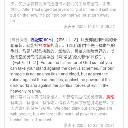
步，使那恶者有合法的通道进入我们的生命来偷窃、杀害、
毁坏。After Paul urged believers to “put off the old self and
put on the new,” he pointed out that we must turn away
fro...
发表于 2025-10-09 18:09:27
[每日灵修]
[匹配度:90%]
【弗6:11-12】11要穿戴神所赐的全
副军装，就能抵挡
魔鬼
的诡计。12因我们并不是与属血气的
争战，乃是与那些执政的、掌权的、管辖这幽暗世界的，以
及天空属灵气的恶魔争战（两“争战”原文都作“摔跤”）。
【Eph6: 11-12】Put on the full armor of God so that you
can take your stand against the devil\'s schemes. For our
struggle is not against flesh and blood, but against the
rulers, against the authorities, against the powers of this
dark world and against the spiritual forces of evil in the
heavenly realms.
我们常以为冲突的对象是人，却忽略背后的属灵权势。
魔鬼
有国度、有组织、有策略，借着人的私欲被牠引诱犯罪，使
人远离神的保护与祝福。We often think our struggles are
with people, but we forget the spiritual powers at work
behind them. The devi...
发表于 2025-10-27 18:22:21