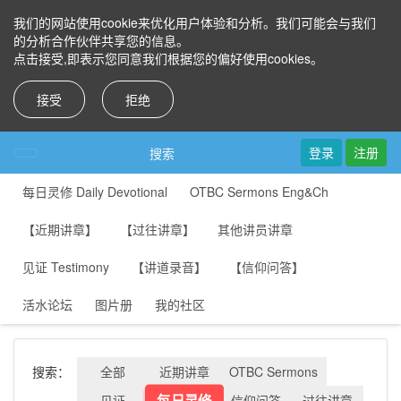
我们的网站使用cookie来优化用户体验和分析。我们可能会与我们
的分析合作伙伴共享您的信息。
点击接受,即表示您同意我们根据您的偏好使用cookies。
接受
拒绝
登录
注册
搜索
每日灵修 Daily Devotional
OTBC Sermons Eng&Ch
【近期讲章】
【过往讲章】
其他讲员讲章
见证 Testimony
【讲道录音】
【信仰问答】
活水论坛
图片册
我的社区
搜索：
全部
近期讲章
OTBC Sermons
每日灵修
见证
信仰问答
过往讲章