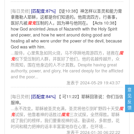
[每日灵修]
[匹配度:87%]
【徒10:38】神怎样以圣灵和能力膏
拿撒勒人耶稣，这都是你们知道的。他周流四方，行善事，
医好凡被
魔鬼
压制的人，因为神与他同在。【Acts 10:38】
how God anointed Jesus of Nazareth with the Holy Spirit
and power, and how he went around doing good and
healing all who were under the power of the devil, because
God was with him.
...服侍，心里焦急如同火烧，马不停蹄地周游四方，拯救在
魔
鬼
权下受压制的人群，并医好了他们，他的名越传越开，众
所周知，围在他身边的人不计其数。Despite having great
authority, power, and glory, He cared deeply for the afflicted
and the poor...
发表于 2024-05-29 19:43:37
意
见
[每日灵修]
[匹配度:84%]
【 可11:22】耶稣回答说：你们当信
反
服神。
馈
...永不改变。耶稣被圣灵充满，圣灵将他引到旷野四十天受
魔
鬼
试探，他靠着神的话胜过
魔鬼
三次试探，全然得胜。耶稣
成了我们的榜样，我们要重视神的话，勤读经，多默想，花
时间和精力把神的话丰丰富富地存在心里，在环境...
发表于 2024-01-30 06:22:22