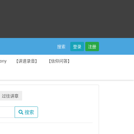
登录
注册
搜索
ony
【讲道录音】
【信仰问答】
过往讲章
搜索