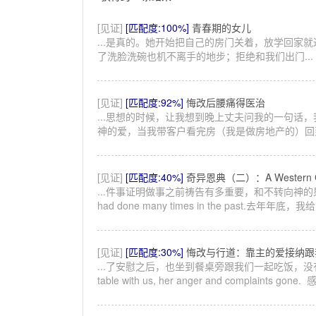
[见证]
[匹配度:100%]
青春期的女儿
...是真的。她开始把自己的房门关着，放学回家
了洗脸洗碗也机不离手的地步；拒绝和我们出门...
[见证]
[匹配度:92%]
悔改后腰痛得医治
...思想的时候，让我想到晚上丈夫问我的一句话
神的爱，当我带客户看完房（我是做房地产的）回到
[见证]
[匹配度:40%]
奇异恩典（二）：A Western C
...件事证明做事之前祷告有多重要，和不转向神
had done many times in the past.
[见证]
[匹配度:30%]
悔改与行道：靠主的爱接纳跟我一样的罪人 Rep
...了安慰之后，也坐到餐桌旁跟我们一起吃饭，
table with us, her anger and complaints