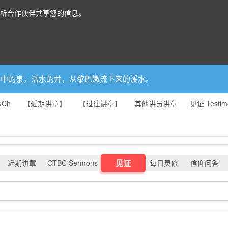
分析合作伙伴共享您的信息。
你是园中的泉，活水的井，从黎巴嫩流下来的溪水。
&Ch
【近期讲章】
【过往讲章】
其他讲员讲章
见证 Testim
见证
近期讲章
OTBC Sermons
每日灵修
信仰问答