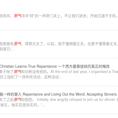
就进房间，
怒气
冲冲“砰”的一声把门关上，不让我们进去；开始沉湎于手
，我里面有
怒气
，得罪丈夫了，以前，我不懂顺服丈夫，也更不懂尊重丈夫
家已...
hristian Learns True Repentance 一个西方基督徒经历真正的悔改
的果子除了
怒气
和论断没有别的。At the end of last year, I organised a Team ev
去年年底，我给员工组织了一场年终活动，这种活动...
entance and Living Out the Word: Accepting Sinners Like M
没有了之前
怒气
和抱怨。 Initially, she angrily refused to join us for dinner, 
 gone. 感谢主，祂实在是信实的，”...