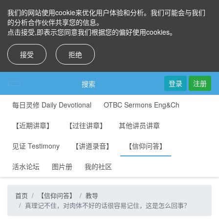
我们的网站使用cookie来优化用户体验和分析。我们可能会与我们
的分析合作伙伴共享您的信息。
点击接受,即表示您同意我们根据您的偏好使用cookies。
接受
拒绝
登录
注册
搜索
每日灵修 Daily Devotional
OTBC Sermons Eng&Ch
【近期讲章】
【过往讲章】
其他讲员讲章
见证 Testimony
【讲道录音】
【信仰问答】
活水论坛
图片册
我的社区
首页
【信仰问答】
教导
真理记不住，对肉体不好的话很容易记住，这是怎么回事？