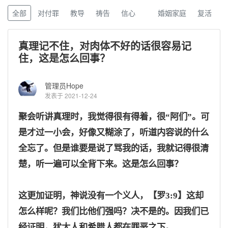
全部
对付罪
教导
祷告
信心
婚姻家庭
复活
真理记不住，对肉体不好的话很容易记
住，这是怎么回事？
管理员Hope
发表于 2021-12-24
聚会听讲真理时，我觉得很有得着，很“阿们”。可
是才过一小会，好像又糊涂了，听道内容说的什么
全忘了。但是谁要是说了骂我的话，我就记得很清
楚，听一遍可以全背下来。这是怎么回事？
这更加证明，神说没有一个义人，
【罗
3:9】这却
怎么样呢？我们比他们强吗？决不是的。因我们已
经证明，犹太人和希腊人都在罪恶之下。