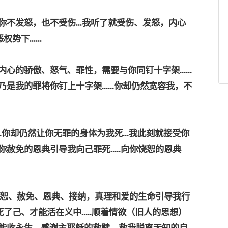
你不发怒，也不受伤
...我听了就受伤、发怒，内心
下......
内心的骄傲、怒气、罪性，需要与你同钉十字架
......
我的罪将你钉上十字架......你却仍然宽容我，不
.....你却仍然让你无罪的身体为我死...我此刻就接受你
你赦免的恩典引导我向己罪死
.....向你饶恕的恩典
求你的饶恕、赦免、恩典、接纳，真理和爱的生命引导我行
.死了己、才能活在义中.....顺着情欲（旧人的思想）