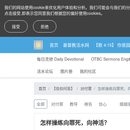
我们的网站使用cookie来优化用户体验和分析。我们可能会与我们的
点击接受,即表示您同意我们根据您的偏好使用cookies。
接受
拒绝
首页
基督教活水网
【歌 4:15】 
每日灵修 Daily Devotional
OTBC Sermons Eng
活水论坛
图片册
我的社区
首页
【信仰问答】
对付罪
怎样操练向罪死，
全部
对付罪
教导
祷告
信心
婚姻
怎样操练向罪死，向神活？