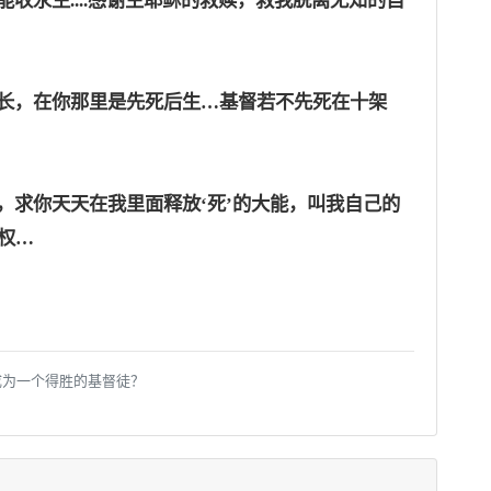
收永生....感谢主耶稣的救赎，救我脱离无知的自
长
，
在你那里是先死后生
…基督若不先死在十架
，求你天天在我里面释放‘死’的大能，叫我自己的
权…
成为一个得胜的基督徒？