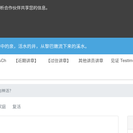
分析合作伙伴共享您的信息。
你是园中的泉，活水的井，从黎巴嫩流下来的溪水。
&Ch
【近期讲章】
【过往讲章】
其他讲员讲章
见证 Testim
向神活？
家庭
复活