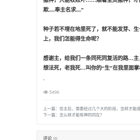
撒种，只能收败坏……顺着圣灵撒种，才能
欺.....奉主名求....”
种子若不埋在地里死了，就不能发芽、生
上，我们怎能得生命呢？
感谢主，给我们一条同死同复活的路
…主
想法死，老我死…叫你的“生”在我里面掌
5496
上一篇：
信主后，需要经过几个大的阶段，怎样才能
下一篇：
怎么样才能有神的同在？
评论
(0)