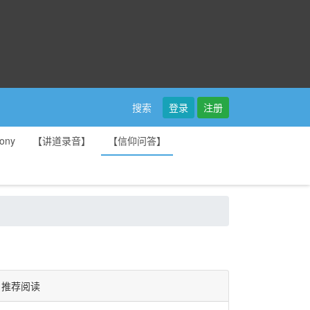
登录
注册
搜索
ony
【讲道录音】
【信仰问答】
推荐阅读