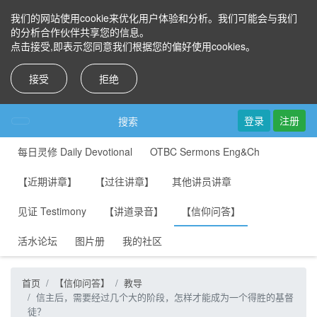
我们的网站使用cookie来优化用户体验和分析。我们可能会与我们
的分析合作伙伴共享您的信息。
点击接受,即表示您同意我们根据您的偏好使用cookies。
接受
拒绝
登录
注册
搜索
每日灵修 Daily Devotional
OTBC Sermons Eng&Ch
【近期讲章】
【过往讲章】
其他讲员讲章
见证 Testimony
【讲道录音】
【信仰问答】
活水论坛
图片册
我的社区
首页
【信仰问答】
教导
信主后，需要经过几个大的阶段，怎样才能成为一个得胜的基督
徒？