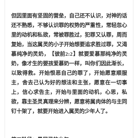
但因里面有坚固的营垒，自己还不认识，对神的话
还不熟悉，不够认识罪的权势的严重性，常轻忽心
里的动机和私欲，常被罪胜过，犯罪又认罪，周而
复始，当这属灵的小子开始想要追求胜过罪，又渴
慕纯
净
的灵奶，
【彼前
2:2】就要爱慕那纯净的灵
奶，像才生的婴孩爱慕奶一样，叫你们因此渐长，
以致得救。
开始恨恶自己的罪了，开始愿意顺服
主，舍去己认为好的想法和主张，愿意在一切事
上，信心求告主，开始与里面的动机，心思，私
欲，靠主圣灵真理来分辨，愿意将属肉体的与主同
钉十架了，就要开始进入属灵的少年人了。