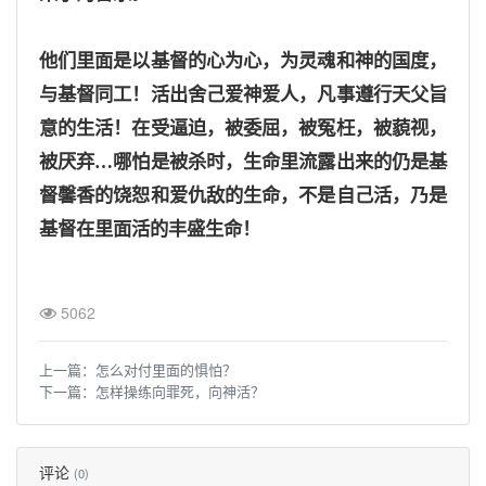
他们里面是以基督的心为心，为灵魂和神的国度，
与基督同工！活出舍己爱神爱人，凡事遵行天父旨
意的生活！在受逼迫，被委屈，被冤枉，被藐视，
被厌弃
…哪怕是被杀时，生命里流露出来的仍是基
督馨香的饶恕和爱仇敌的生命，不是自己活，乃是
基督在里面活的丰盛生命！
5062
上一篇：
怎么对付里面的惧怕？
下一篇：
怎样操练向罪死，向神活？
评论
(0)