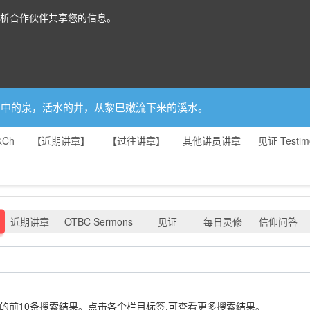
分析合作伙伴共享您的信息。
你是园中的泉，活水的井，从黎巴嫩流下来的溪水。
&Ch
【近期讲章】
【过往讲章】
其他讲员讲章
见证 Testim
近期讲章
OTBC Sermons
见证
每日灵修
信仰问答
各栏目的前10条搜索结果。点击各个栏目标签,可查看更多搜索结果。