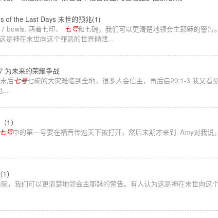
ns of the Last Days 末世的预兆(1)
s and 7 bowls. 藉着七印、
七号
和七碗，我们可以更清楚地领会主耶稣的警告。Some consi
mes. 有人认为这是神在末世向这个罪恶的世界倾泄...
067 为未来的荣耀争战
有末后
七号
七碗的大灾难临到全地，很多人会信主，再后启20:1-3 我又
..
国（1）
七号
中的第一号要在福音传遍天下被打开，然后末期才来到 Amy对我说
（1）
七碗，我们可以更清楚地领会主耶稣的警告。有人认为这是神在末世向这