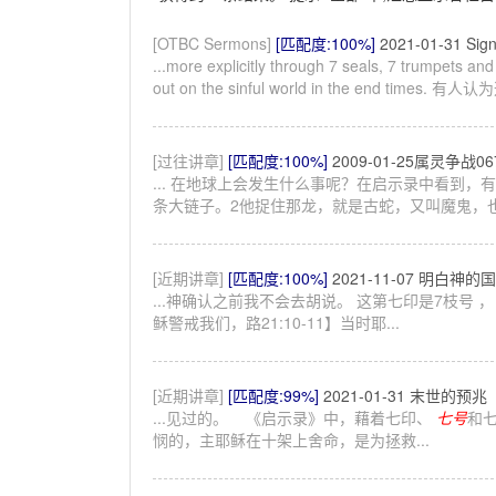
[OTBC Sermons]
[匹配度:100%]
2021-01-31 Sig
...more explicitly through 7 seals, 7 trumpet
out on the sinful world in the end ti
[过往讲章]
[匹配度:100%]
2009-01-25属灵争战
... 在地球上会发生什么事呢？在启示录中看到，
条大链子。2他捉住那龙，就是古蛇，又叫魔鬼，也.
[近期讲章]
[匹配度:100%]
2021-11-07 明白神的
...神确认之前我不会去胡说。 这第七印是7枝号 ，
稣警戒我们，路21:10-11】当时耶...
[近期讲章]
[匹配度:99%]
2021-01-31 末世的预兆
...见过的。 《启示录》中，藉着七印、
七号
和
悯的，主耶稣在十架上舍命，是为拯救...