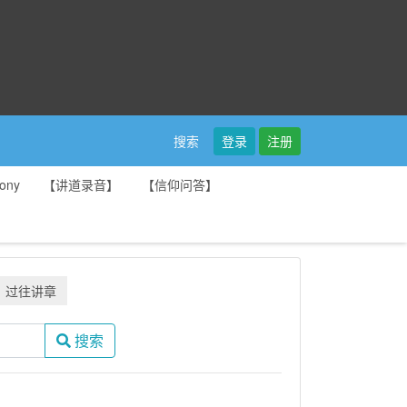
登录
注册
搜索
ony
【讲道录音】
【信仰问答】
过往讲章
搜索