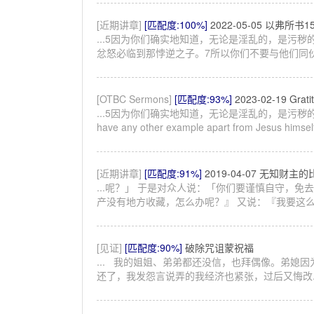
[近期讲章]
[匹配度:100%]
2022-05-05 以弗所书15
...5因为你们确实地知道，无论是淫乱的，是污秽
忿怒必临到那悖逆之子。7所以你们不要与他们同伙。 
[OTBC Sermons]
[匹配度:93%]
2023-02-19 Grat
...5因为你们确实地知道，无论是淫乱的，是污秽
have any other example apart from Jesus 
[近期讲章]
[匹配度:91%]
2019-04-07 无知财
...呢？」 于是对众人说：「你们要谨慎自守，免
产没有地方收藏，怎么办呢？』 又说：『我要这么办
[见证]
[匹配度:90%]
破除咒诅蒙祝福
... 我的姐姐、弟弟都还没信，也拜偶像。弟媳因
还了，我发怨言说弄的我经济也紧张，过后又悔改..