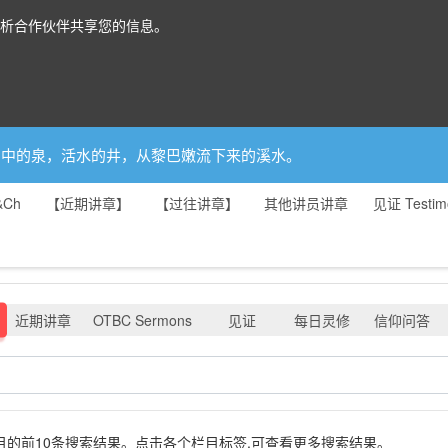
分析合作伙伴共享您的信息。
你是园中的泉，活水的井，从黎巴嫩流下来的溪水。
&Ch
【近期讲章】
【过往讲章】
其他讲员讲章
见证 Testim
近期讲章
OTBC Sermons
见证
每日灵修
信仰问答
示各栏目的前10条搜索结果。点击各个栏目标签,可查看更多搜索结果。