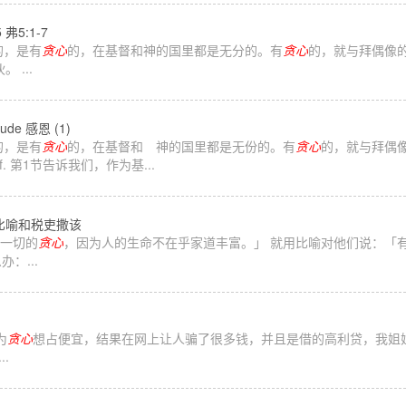
 弗5:1-7
的，是有
贪心
的，在基督和神的国里都是无分的。有
贪心
的，就与拜偶像
...
itude 感恩 (1)
的，是有
贪心
的，在基督和 神的国里都是无份的。有
贪心
的，就与拜偶像的一样。V
himself. 第1节告诉我们，作为基...
主的比喻和税吏撒该
去一切的
贪心
，因为人的生命不在乎家道丰富。」 就用比喻对他们说：「
：...
为
贪心
想占便宜，结果在网上让人骗了很多钱，并且是借的高利贷，我姐
.