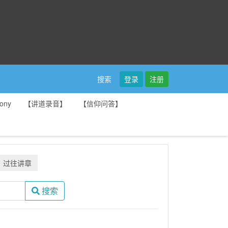
登录
注册
搜索
ony
【讲道录音】
【信仰问答】
过往讲章
搜索