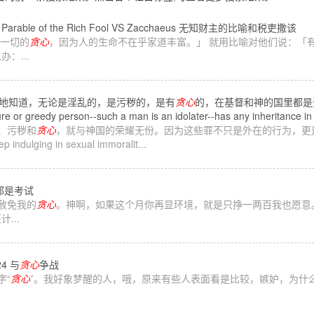
he Parable of the Rich Fool VS Zacchaeus 无知财主的比喻和税吏撒该
去一切的
贪心
，因为人的生命不在乎家道丰富。」 就用比喻对他们说：「
：...
实地知道，无论是淫乱的，是污秽的，是有
贪心
的，在基督和神的国里都是
e or greedy person--such a man is an idolater--has any inheritance in
乱、污秽和
贪心
，就与神国的荣耀无份。因为这些罪不只是外在的行为，更是心灵深处背离
p indulging in sexual immoralit...
都是考试
神赦免我的
贪心
。神啊，如果这个月你再显环境，就是只挣一两百我也愿意
...
24 与
贪心
争战
字“
贪心
”。我好象梦醒的人，哦，原来有些人表面看是比较，嫉妒，为什