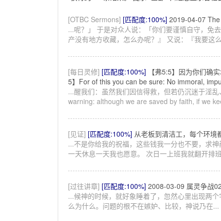
[OTBC Sermons]
[匹配度:100%]
2019-04-07 T
...呢？」 于是对众人说：「你们要谨慎自守，免
产没有地方收藏，怎么办呢？』 又说：『我要这么办
[每日灵修]
[匹配度:100%]
【弗5:5】因为你们确
5】For of this you can be sure: No immoral, impur
...醒我们：虽然我们因信得救，但若仍沉迷于淫
warning: although we are saved by faith, if we kee
[见证]
[匹配度:100%]
从老板到清洁工，每个环境
...不是你给我的祝福，这些钱我一分也不要，求
一天休息一天我也愿意。 次日一上班我就翻开排班计
[过往讲章]
[匹配度:100%]
2008-03-09 属灵争战0
...候神的时候，就好象睡着了，忽然心里出现两个
么为什么。问题的根不在嫉妒、比较，神说乃在...