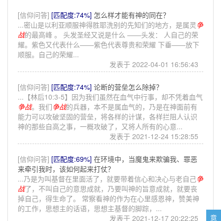
[信仰问答]
[匹配度:74%]
怎么样才能有神的同在？
...密山是以利亚顺服神得胜耶洗别的先知们的地方，是属灵
争
战
的最高峰 。 头发圣经又说是什么 ——头发： 人自己的荣
耀。紫色又代表什么——紫色代表尊贵和荣耀 下垂——放下
顺服。自己的荣耀...
发表于 2022-04-01 16:56:43
[信仰问答]
[匹配度:74%]
论断的营垒怎么除掉？
...【林后10:3-5】因为我们虽然在血气中行事，却不凭着血气
争战
。我们
争战
的兵器，本不是属血气的，乃是在神面前有
能力可以攻破坚固的营垒，将各样的计谋，各样拦阻人认识
神的那些自高之事，一概攻破了，又将人所有的心意...
发表于 2021-12-24 15:28:55
[信仰问答]
[匹配度:69%]
在环境中，当魔鬼来欺骗我、罪恶
来牵引我时，该如何起来打仗？
...乃是为叫基督在里面活了，就要带着信心和决心与老自己
争
战
了，不叫自己的意思成就，乃要叫神的旨意成就，就要丧
掉自己，得生命了。 常察看神的作为在心里感恩神，赞美神
的工作，思想主的话语，思想主基督的脚踪，...
意
发表于 2021-12-17 20:22:25