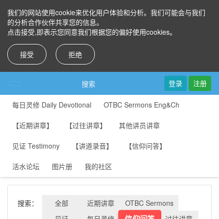
我们的网站使用cookie来优化用户体验和分析。我们可能会与我们
的分析合作伙伴共享您的信息。
点击接受,即表示您同意我们根据您的偏好使用cookies。
接受
拒绝
登录
注册
搜索
每日灵修 Daily Devotional
OTBC Sermons Eng&Ch
【近期讲章】
【过往讲章】
其他讲员讲章
见证 Testimony
【讲道录音】
【信仰问答】
活水论坛
图片册
我的社区
搜索：
全部
近期讲章
OTBC Sermons
信仰问答
见证
每日灵修
过往讲章