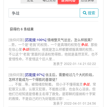
搜索
获得约 6 条结果
[信仰问答]
[匹配度:100%]
情绪整天气忿忿，怎么样脱离？
...势，一个是“老我”的权势，一个是真理的权势在
争战
。那些
在信心里
争战
得胜的，他就是怎么样都要顺服真理的权势，
不让这个“老我”里面的话语权势得胜，他就是虽然至死，也不
爱惜性命，不爱惜这个旧人里...
发表于 2022-01-14 21:02:22
[信仰问答]
[匹配度:97%]
信主后，需要经过几个大的阶段，
怎样才能成为一个得胜的基督徒？
...，不服…等，被情绪控制着。 但小子不懂得属灵
争战
，常
犯罪又认罪，认罪又犯罪，不能胜过罪，也会灰心沮丧，但
他们已经知道是借着主名得了赦免，是耶稣的接纳和十字架
的救赎，不是自己的行为好能胜过罪！ ...
发表于 2022-04-01 01:24:56