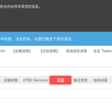
分析合作伙伴共享您的信息。
你是园中的泉，活水的井，从黎巴嫩流下来的溪水。
&Ch
【近期讲章】
【过往讲章】
其他讲员讲章
见证 Testim
见证
近期讲章
OTBC Sermons
每日灵修
信仰问答