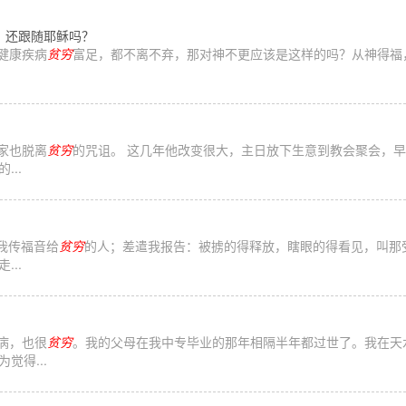
？还跟随耶稣吗？
论健康疾病
贫穷
富足，都不离不弃，那对神不更应该是这样的吗？从神得福
们家也脱离
贫穷
的咒诅。 这几年他改变很大，主日放下生意到教会聚会，
..
叫我传福音给
贫穷
的人；差遣我报告：被掳的得释放，瞎眼的得看见，叫那受
..
疾病，也很
贫穷
。我的父母在我中专毕业的那年相隔半年都过世了。我在天
觉得...