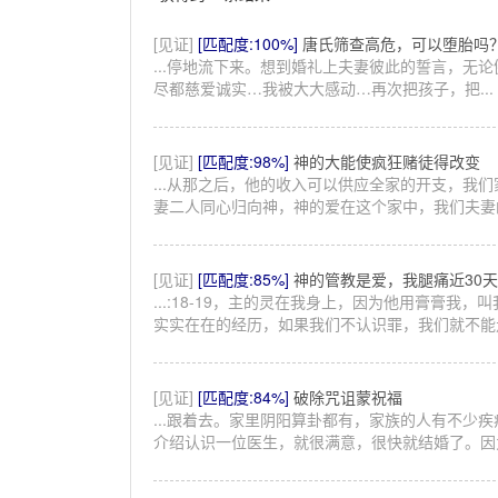
[见证]
[匹配度:100%]
唐氏筛查高危，可以堕胎吗
...停地流下来。想到婚礼上夫妻彼此的誓言，无
尽都慈爱诚实…我被大大感动…再次把孩子，把...
[见证]
[匹配度:98%]
神的大能使疯狂赌徒得改变
...从那之后，他的收入可以供应全家的开支，我
妻二人同心归向神，神的爱在这个家中，我们夫妻的.
[见证]
[匹配度:85%]
神的管教是爱，我腿痛近30天
...:18-19，主的灵在我身上，因为他用膏膏我，
实实在在的经历，如果我们不认识罪，我们就不能走.
[见证]
[匹配度:84%]
破除咒诅蒙祝福
...跟着去。家里阴阳算卦都有，家族的人有不少
介绍认识一位医生，就很满意，很快就结婚了。因为