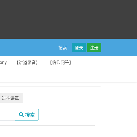
登录
注册
搜索
ony
【讲道录音】
【信仰问答】
过往讲章
搜索