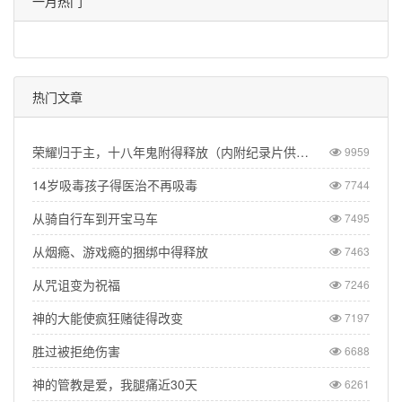
一月热门
热门文章
荣耀归于主，十八年鬼附得释放（内附纪录片供观看）
9959
14岁吸毒孩子得医治不再吸毒
7744
从骑自行车到开宝马车
7495
从烟瘾、游戏瘾的捆绑中得释放
7463
从咒诅变为祝福
7246
神的大能使疯狂赌徒得改变
7197
胜过被拒绝伤害
6688
神的管教是爱，我腿痛近30天
6261