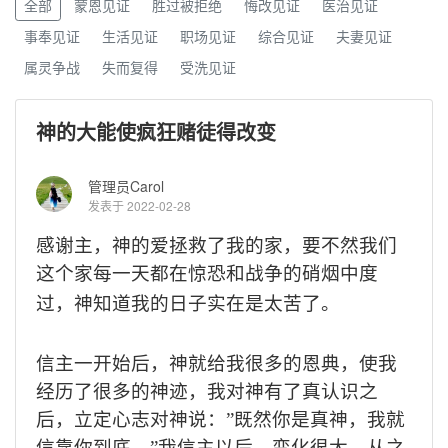
全部
蒙恩见证
胜过被拒绝
悔改见证
医治见证
事奉见证
生活见证
职场见证
综合见证
夫妻见证
属灵争战
失而复得
受洗见证
神的大能使疯狂赌徒得改变
管理员Carol
发表于 2022-02-28
感谢主，神的爱拯救了我的家，要不然我们
这个家每一天都在惊恐和战争的硝烟中度
过，神知道我的日子实在是太苦了。
信主一开始后，神就给我很多的恩典，使我
经历了很多的神迹，我对神有了真认识之
后，立定心志对神说：”既然你是真神，我就
信靠你到底。”我信主以后，变化很大，从之