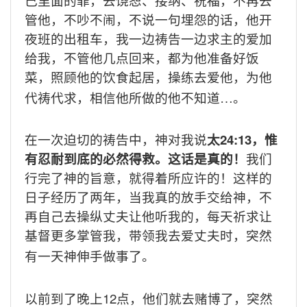
己里面的罪，去饶恕、接纳、祝福，不再去
管他，不吵不闹，不说一句埋怨的话，他开
夜班的出租车，我一边祷告一边求主的爱加
给我，不管他几点回来，都为他准备好饭
菜，照顾他的饮食起居，操练去爱他，为他
代祷代求，相信他所做的他不知道…。
24:13
在一次迫切的祷告中，神对我说
太
，惟
有忍耐到底的必然得救。这话是真的！
我们
行完了神的旨意，就得着所应许的！这样的
日子经历了两年，当我真的放手交给神，不
再自己去操纵丈夫让他听我的，每天祈求让
基督更多掌管我，带领我去爱丈夫时，突然
有一天神伸手做事了。
12
以前到了晚上
点，他们就去赌博了，突然