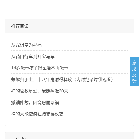
推荐阅读
从咒诅变为祝福
从骑自行车到开宝马车
意
14岁吸毒孩子得医治不再吸毒
见
反
荣耀归于主，十八年鬼附得释放（内附纪录片供观看）
馈
神的管教是爱，我腿痛近30天
撤销仲裁，因饶恕而蒙福
神的大能使疯狂赌徒得改变