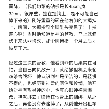
45cm,
而降，（我们切菜的砧板是长
宽
32cm
，很厚重，挂在挂钩上，是不可能自己
掉下来的）刚好重重的砸在他右脚的大拇指
上，瞬间，大拇指整个脚趾头变黑了！十指
连心啊！当时他知道是神的管教，马上就俯
伏下来认罪悔改，那个脚拇指一个月之后才
恢复正常。
经过这三次的管教，他看到罪的后果实在可
怕，当自己向仇敌开门，就给撒但机会来偷
窃杀害毁坏！他认识到神是圣洁的，是轻慢
不得的，也经历到神爱的医治和怜悯，他开
始对神有敬畏神的心，也真心跟神祷告悔
改，神就挪去了赌博在他身上的捆绑，从那
之后，再也没有去赌博了。从前他开出租车