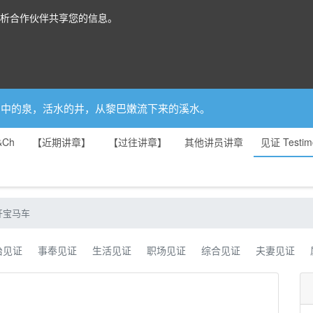
分析合作伙伴共享您的信息。
你是园中的泉，活水的井，从黎巴嫩流下来的溪水。
&Ch
【近期讲章】
【过往讲章】
其他讲员讲章
见证 Testim
开宝马车
治见证
事奉见证
生活见证
职场见证
综合见证
夫妻见证