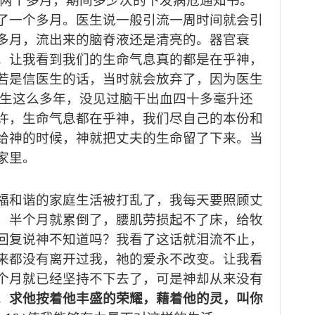
了两个多月，期间多少次的下发病危通知书。
了一个多月。医生说一般引流一周时间就会引
多月，流出来的脑脊液还是清亮的。器官衰
。让我看到我们的生命气息真的都是在乎神，
若是信医生的话，当时就会放弃了，因为医生
医生这么多年，没见过脑干出血四十多毫升还
许，生命气息都在乎神，我们尽自己的本份和
给神的时候，神就把丈夫的生命留了下来。当
家里。
福和谐的家庭生活被打乱了，我每天要照顾丈
，半个月就累倒了，腰肌劳损起不了床，给牧
回复说神不知道吗？我看了这话就泪流不止，
来都没有离开过我，祂的爱永不改变。让我看
个月就已经坚持不下去了，可是神却从来没有
。
求他按着他丰盛的荣耀，藉着他的灵，叫你