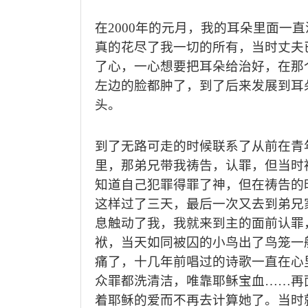
在
2000
年的元月，我的耳朵里面一直
真的花尽了我一切的所有，当时丈夫
了心，一心想要把耳朵给治好，在那
左边的脸都肿了，到了后来发展到耳
头。
到了无路可走的时候联系了从前在青
里，那弟兄带我祷告，认罪，但当时
知道自己犯罪得罪了神，但在祷告的
这样过了三天，最后一次又去到弟兄
息触动了我，我就来到主的面前认罪
袱，当天如同被囚的小鸟出了鸟笼一
痛了，十几年前唱过的诗歌一直在心
众罪都洗清洁，唯靠耶稣宝血……再
着耶稣的爱而不再去计算她了。当时