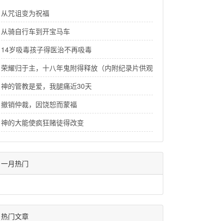
从咒诅变为祝福
从骑自行车到开宝马车
14岁吸毒孩子得医治不再吸毒
荣耀归于主，十八年鬼附得释放（内附纪录片供观看）
神的管教是爱，我腿痛近30天
撤销仲裁，因饶恕而蒙福
神的大能使疯狂赌徒得改变
一月热门
热门文章