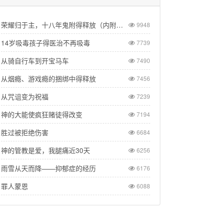
荣耀归于主，十八年鬼附得释放（内附纪录片供观看）
9948
14岁吸毒孩子得医治不再吸毒
7739
从骑自行车到开宝马车
7490
从烟瘾、游戏瘾的捆绑中得释放
7456
从咒诅变为祝福
7239
神的大能使疯狂赌徒得改变
7194
胜过被拒绝伤害
6684
神的管教是爱，我腿痛近30天
6256
雨雪从天而降——抑郁症的经历
6176
罪人蒙恩
6088