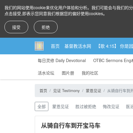
我们的网站使用cookie来优化用户体验和分析。我们可能会与我们的
点击接受,即表示您同意我们根据您的偏好使用cookies。
接受
拒绝
首页
基督教活水网
【歌 4:15】 
每日灵修 Daily Devotional
OTBC Sermons Eng
活水论坛
图片册
我的社区
首页
见证 Testimony
蒙恩见证
从骑自行车到
全部
蒙恩见证
胜过被拒绝
悔改见证
医
从骑自行车到开宝马车