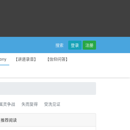
登录
注册
搜索
ony
【讲道录音】
【信仰问答】
属灵争战
失而复得
受洗见证
推荐阅读