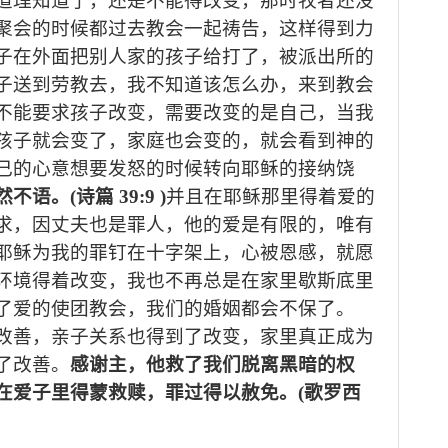
道理知道了，还是不能得改变，那时牧者还没
聚会的时候都过去教会一起祷告，这样得到力
子在外面把别人家的孩子给打了，被派出所的
子送到劳教去，我不知道该怎么办，来到教会
不能要求孩子改变，需要改变的是自己，当我
孩子就会变了，家庭也会变的，就会看到神的
己的心意想要发怒的时候转向耶稣的接纳饶
然不语。
(
诗篇
39:9 )
并且在耶稣那里得着爱的
求，因丈夫也是罪人，他的爱是有限的，唯有
耶稣为我的罪钉在十字架上，心被恩感，就愿
环境得着改变，我也不再总是在家里歇斯底里
了爱的使团教会，我们的婚姻都会不保了。
改善，亲子关系也得到了改变，家里真正成为
了改善。
感谢主，他救了我们脱离黑暗的权
在爱子里得蒙救赎，罪过得以赦免。
(
歌罗西