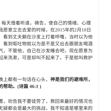
，每天借着听道，祷告，使自己的情绪、心理
我愿意立志去爱的时候，在
2015
年的
2
月
10
日
，看到丈夫躺在沙发上打着呼噜，当时以为他
，看到呕吐物就以为是不是又出去跟朋友喝酒
气，不管他，自己在沙发睡去吧，现在愿意为
起来洗漱，可是却叫不起来了。于是就叫救护
。
晚上都有一句话在心头，
神是我们的避难所，
的帮助。
(
诗篇
46:1 )
置，劝告我不要徒劳了，救回来最好的情况也
无疑都会是最大的挑战，我不知道是哪里来的