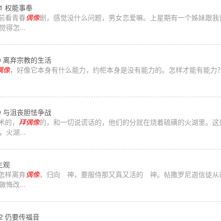
061 权能事奉
视前看青春
偶像
剧，感觉没什么问题，男女恋爱嘛。上星期有一个姊妹跟我
得怎...
030 离弃宗教的生活
偶像
，好像它本身有什么能力，约柜本身是没有能力的。怎样才能有能力
009 与沮丧胆怯争战
术的，
拜
偶像
的，和一切说谎话的，他们的分就在烧着硫磺的火湖里。这
火湖...
人生观
是怎样离弃
偶像
，归向 神，要服侍那又真又活的 神。帖撒罗尼迦信徒从
悔改...
112 仍要传福音