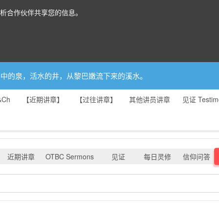
分析合作伙伴共享您的信息。
你是园中的泉，活水的井，从黎巴嫩流下来的溪水。
&Ch
【近期讲章】
【过往讲章】
其他讲员讲章
见证 Testim
近期讲章
OTBC Sermons
见证
每日灵修
信仰问答