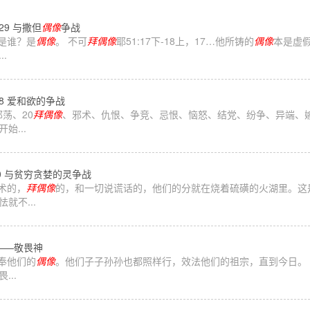
029 与撒但
偶像
争战
神是谁？是
偶像
。 不可
拜
偶像
耶51:17下-18上，17…他所铸的
偶像
本是虚
.
028 爱和欲的争战
荡、20
拜
偶像
、邪术、仇恨、争竞、忌恨、恼怒、结党、纷争、异端、
...
010 与贫穷贪婪的灵争战
术的，
拜
偶像
的，和一切说谎话的，他们的分就在烧着硫磺的火湖里。这
就不...
提——敬畏神
侍奉他们的
偶像
。他们子子孙孙也都照样行，效法他们的祖宗，直到今日。
..