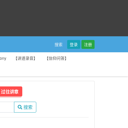
登录
注册
搜索
ony
【讲道录音】
【信仰问答】
过往讲章
搜索