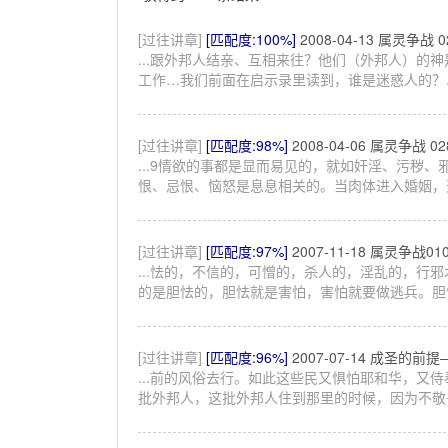
[过往讲章]
[匹配度:100%]
2008-04-13 属灵争战 
...跟外邦人结亲、互相来往？他们（外邦人）的
工作…我们前面在启示录里读到，谁是迷惑人的？..
[过往讲章]
[匹配度:98%]
2008-04-06 属灵争战 
...9情欲的事都是显而易见的，就如奸淫、污秽、邪
恨、忌恨、恼怒是息息相关的。当肉体进入婚姻，开始
[过往讲章]
[匹配度:97%]
2007-11-18 属灵争战
...怯的，不信的，可憎的，杀人的，淫乱的，行邪
的是胆怯的，胆怯就是害怕，害怕就要做逃兵。胆怯
[过往讲章]
[匹配度:96%]
2007-07-14 成圣的前
...前的风俗去行。如此这些民又惧怕耶和华，又
批外邦人，这批外邦人住到那里的时候，因为不敬畏.