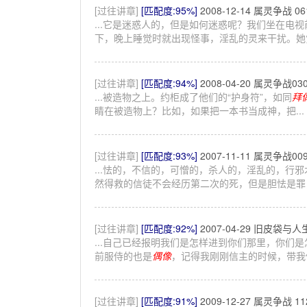
[过往讲章]
[匹配度:95%]
2008-12-14 属灵争战 
...它是迷惑人的，但是如何迷惑呢？我们坐在电
下，晚上睡觉时就出现怪事，淫乱的灵来干扰。她觉
[过往讲章]
[匹配度:94%]
2008-04-20 属灵争战
...被造物之上。约柜成了他们的“护身符”，如同
拜
睛在被造物上？比如，如果把一本书当成神，把...
[过往讲章]
[匹配度:93%]
2007-11-11 属灵争战
...怯的，不信的，可憎的，杀人的，淫乱的，行邪
然得救的信徒不会经历第二次的死，但是胆怯是罪，
[过往讲章]
[匹配度:92%]
2007-04-29 旧皮袋与
...自己已经报明我们是怎样进到你们那里，你们
前服侍的也是
偶像
，记得我刚刚信主的时候，带我做
[过往讲章]
[匹配度:91%]
2009-12-27 属灵争战 