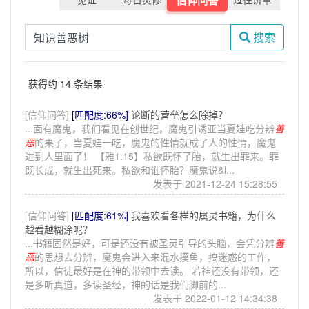
搜索
获得约 14 条结果
[信仰问答]
[匹配度:66%]
论断的营垒怎么除掉？
...面有魔鬼，我们看见在创世纪，魔鬼引诱亚当夏娃吃分辨
善
恶
的果子，当夏娃一吃，魔鬼的性情就成了人的性情，魔鬼
进到人里面了！ 【雅1:15】私欲既怀了胎，就生出罪来。罪
既长成，就生出死来。私欲和谁怀胎？魔鬼说&l...
发表于 2021-12-24 15:28:55
[信仰问答]
[匹配度:61%]
我喜欢看各样的属灵书籍，为什么
越看越糊涂呢？
...书籍固然是好，可是还没有被圣灵引导的头脑，会凭分辨
善
恶
的思想去分辨，魔鬼会进入来混水摸鱼，搞迷惑的工作，
所以，信徒最好是在神的带领中去读。 若神还没有带领，还
是多听真道，多读圣经，神的话是我们脚前的...
发表于 2022-01-12 14:34:38