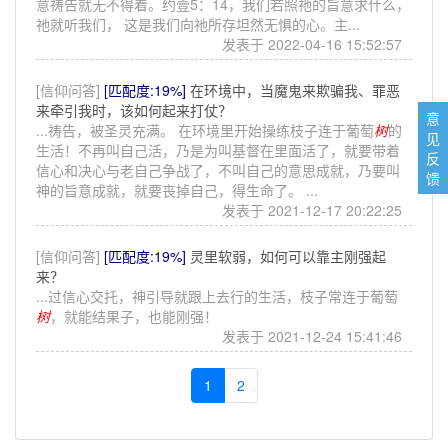
意祷告就无不得着。约壹5：14，我们若照祂的旨意求什么，
祂就听我们， 这是我们向祂所存坦然无惧的心。主...
发表于 2022-04-16 15:52:57
[信仰问答]
[匹配度:19%]
在环境中，当魔鬼来欺骗我、罪恶
来牵引我时，该如何起来打仗？
意
...祷告，被圣灵充满。 在环境里开始操练枝子连于葡萄
树
的
见
生活！不再叫自己活，乃是为叫基督在里面活了，就要带着
反
信心和决心与老自己争战了，不叫自己的意思成就，乃要叫
馈
神的旨意成就，就要丧掉自己，得生命了。 ...
发表于 2021-12-17 20:22:25
[信仰问答]
[匹配度:19%]
灵里软弱，如何可以靠主刚强起
来？
...过信心交托，神引导就跟上去行的生活，枝子常连于葡萄
树
，就能结果子，也能刚强！
发表于 2021-12-24 15:41:46
1
2