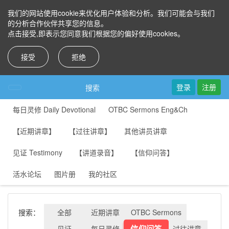
我们的网站使用cookie来优化用户体验和分析。我们可能会与我们
的分析合作伙伴共享您的信息。
点击接受,即表示您同意我们根据您的偏好使用cookies。
接受
拒绝
登录
注册
搜索
每日灵修 Daily Devotional
OTBC Sermons Eng&Ch
【近期讲章】
【过往讲章】
其他讲员讲章
见证 Testimony
【讲道录音】
【信仰问答】
活水论坛
图片册
我的社区
搜索：
全部
近期讲章
OTBC Sermons
信仰问答
见证
每日灵修
过往讲章