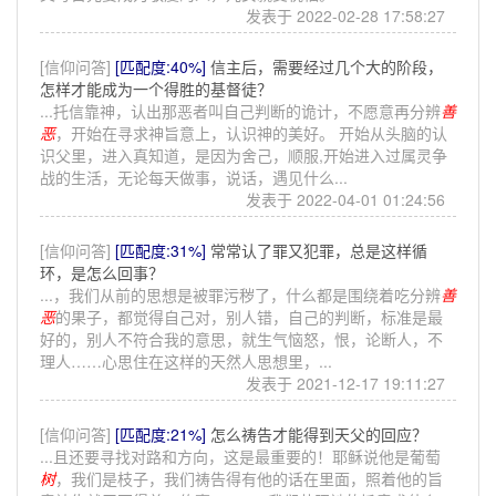
发表于 2022-02-28 17:58:27
[信仰问答]
[匹配度:40%]
信主后，需要经过几个大的阶段，
怎样才能成为一个得胜的基督徒？
...托信靠神，认出那恶者叫自己判断的诡计，不愿意再分辨
善
恶
，开始在寻求神旨意上，认识神的美好。 开始从头脑的认
识父里，进入真知道，是因为舍己，顺服,开始进入过属灵争
战的生活，无论每天做事，说话，遇见什么...
发表于 2022-04-01 01:24:56
[信仰问答]
[匹配度:31%]
常常认了罪又犯罪，总是这样循
环，是怎么回事？
...，我们从前的思想是被罪污秽了，什么都是围绕着吃分辨
善
恶
的果子，都觉得自己对，别人错，自己的判断，标准是最
好的，别人不符合我的意思，就生气恼怒，恨，论断人，不
理人……心思住在这样的天然人思想里，...
发表于 2021-12-17 19:11:27
[信仰问答]
[匹配度:21%]
怎么祷告才能得到天父的回应？
...且还要寻找对路和方向，这是最重要的！耶稣说他是葡萄
树
，我们是枝子，我们祷告得有他的话在里面，照着他的旨