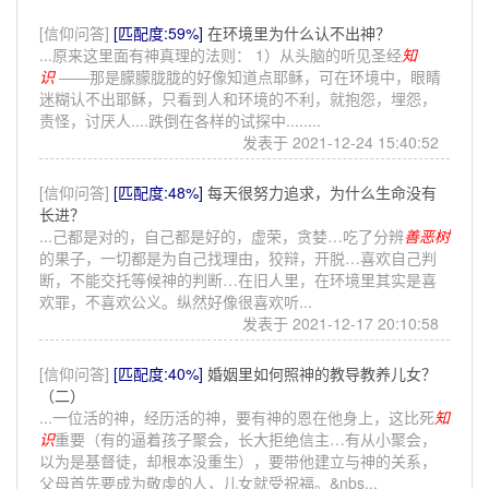
[信仰问答]
[匹配度:59%]
在环境里为什么认不出神？
...原来这里面有神真理的法则： 1）从头脑的听见圣经
知
识
——那是朦朦胧胧的好像知道点耶稣，可在环境中，眼睛
迷糊认不出耶稣，只看到人和环境的不利，就抱怨，埋怨，
责怪，讨厌人....跌倒在各样的试探中........
发表于 2021-12-24 15:40:52
[信仰问答]
[匹配度:48%]
每天很努力追求，为什么生命没有
长进？
...己都是对的，自己都是好的，虚荣，贪婪…吃了分辨
善恶
树
的果子，一切都是为自己找理由，狡辩，开脱…喜欢自己判
断，不能交托等候神的判断…在旧人里，在环境里其实是喜
欢罪，不喜欢公义。纵然好像很喜欢听...
发表于 2021-12-17 20:10:58
[信仰问答]
[匹配度:40%]
婚姻里如何照神的教导教养儿女？
（二）
...一位活的神，经历活的神，要有神的恩在他身上，这比死
知
识
重要（有的逼着孩子聚会，长大拒绝信主…有从小聚会，
以为是基督徒，却根本没重生），要带他建立与神的关系，
父母首先要成为敬虔的人，儿女就受祝福。&nbs...