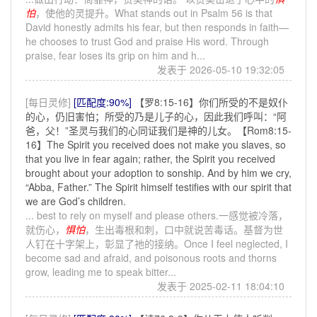
怕
，使他的灵提升。What stands out in Psalm 56 is that
David honestly admits his fear, but then responds in faith—
he chooses to trust God and praise His word. Through
praise, fear loses its grip on him and h...
发表于 2026-05-10 19:32:05
[每日灵修]
[匹配度:90%]
【罗8:15-16】你们所受的不是奴仆
的心，仍旧害怕；所受的乃是儿子的心，因此我们呼叫：“阿
爸，父！”圣灵与我们的心同证我们是神的儿女。【Rom8:15-
16】The Spirit you received does not make you slaves, so
that you live in fear again; rather, the Spirit you received
brought about your adoption to sonship. And by him we cry,
“Abba, Father.” The Spirit himself testifies with our spirit that
we are God’s children.
... best to rely on myself and please others.一感觉被冷落，
就伤心，
惧怕
，生出毒根和刺，口中就说苦毒话。基督为世
人钉在十字架上，彰显了祂的接纳。Once I feel neglected, I
become sad and afraid, and poisonous roots and thorns
grow, leading me to speak bitter...
发表于 2025-02-11 18:04:10