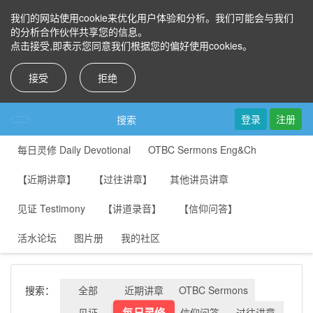
我们的网站使用cookie来优化用户体验和分析。我们可能会与我们
的分析合作伙伴共享您的信息。
点击接受,即表示您同意我们根据您的偏好使用cookies。
接受
拒绝
登录
注册
搜索
每日灵修 Daily Devotional
OTBC Sermons Eng&Ch
【近期讲章】
【过往讲章】
其他讲员讲章
见证 Testimony
【讲道录音】
【信仰问答】
活水论坛
图片册
我的社区
搜索：
全部
近期讲章
OTBC Sermons
每日灵修
见证
信仰问答
过往讲章