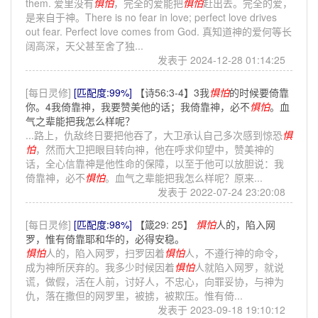
them. 爱里没有
惧怕
，完全的爱能把
惧怕
赶出去。完全的爱，
是来自于神。There is no fear in love; perfect love drives
out fear. Perfect love comes from God. 真知道神的爱何等长
阔高深，天父甚至舍了独...
发表于 2024-12-28 01:14:25
[每日灵修]
[匹配度:99%]
【诗56:3-4】3我
惧怕
的时候要倚靠
你。4我倚靠神，我要赞美他的话；我倚靠神，必不
惧怕
。血
气之辈能把我怎么样呢？
...路上，仇敌终日要把他吞了，大卫承认自己多次感到惊恐
惧
怕
，然而大卫把眼目转向神，他在呼求仰望中，赞美神的
话，全心信靠神是他性命的保障，以至于他可以放胆说：我
倚靠神，必不
惧怕
。血气之辈能把我怎么样呢？原来...
发表于 2022-07-24 23:20:08
[每日灵修]
[匹配度:98%]
【箴29: 25】
惧怕
人的，陷入网
罗，惟有倚靠耶和华的，必得安稳。
惧怕
人的，陷入网罗，扫罗因着
惧怕
人，不遵行神的命令，
成为神所厌弃的。我多少时候因着
惧怕
人就陷入网罗，就说
谎，做假，活在人前，讨好人，不忠心，向罪妥协，与神为
仇，落在撒但的网罗里，被掳，被欺压。惟有倚...
发表于 2023-09-18 19:10:12