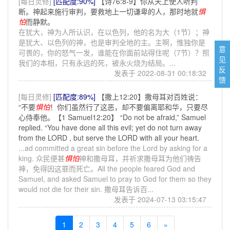
[每日灵修]
[匹配度:90%]
【诗76:8-9】你从天上使人听判
断。神起来施行审判，要救地上一切谦卑的人，那时地就
惧
怕
而静默。
在犹大，神为人所认识，在以色列，他的名为大（1节）；神
是犹大、以色列的神，也是审判全地的主。主啊，惟独你是
意
可畏的，你的怒气一发，谁能在你面前站得住呢（7节）？照
见
我们的本相，只有永远的死，被永火烧为结局。...
反
发表于 2022-08-31 00:18:32
馈
[每日灵修]
[匹配度:89%]
【撒上12:20】撒母耳对百姓说：
“不要
惧怕
！你们虽然行了这恶，却不要偏离耶和华，只要尽
心侍奉他。【1 Samuel12:20】 “Do not be afraid,” Samuel
replied. “You have done all this evil; yet do not turn away
from the LORD , but serve the LORD with all your heart.
...ad committed a great sin before the Lord by asking for a
king. 众民便甚
惧怕
神和撒母耳，并祈求撒母耳为他们祷告
神，免得因这罪而死亡。All the people feared God and
Samuel, and asked Samuel to pray to God for them so they
would not die for their sin. 撒母耳告诉百...
发表于 2024-07-13 03:15:47
1
2
3
4
5
6
»