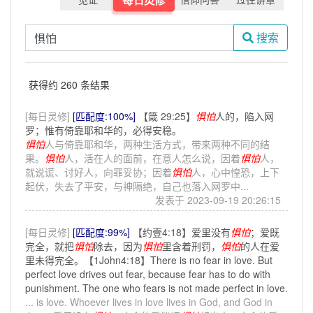
搜索
获得约 260 条结果
[每日灵修]
[匹配度:100%]
【箴 29:25】
惧怕
人的，陷入网
罗；惟有倚靠耶和华的，必得安稳。
惧怕
人与倚靠耶和华，两种生活方式，带来两种不同的结
果。
惧怕
人，活在人的面前，在意人怎么说，因着
惧怕
人，
就说谎、讨好人，向罪妥协；因着
惧怕
人，心中惶恐，上下
起伏，失去了平安，与神隔绝，自己也落入网罗中...
发表于 2023-09-19 20:26:15
[每日灵修]
[匹配度:99%]
【约壹4:18】爱里没有
惧怕
；爱既
完全，就把
惧怕
除去，因为
惧怕
里含着刑罚，
惧怕
的人在爱
里未得完全。【1John4:18】There is no fear in love. But
perfect love drives out fear, because fear has to do with
punishment. The one who fears is not made perfect in love.
... is love. Whoever lives in love lives in God, and God in