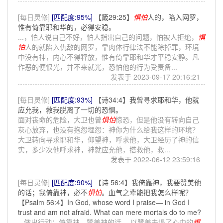
[每日灵修]
[匹配度:95%]
【箴29:25】
惧怕
人的，陷入网罗，
惟有倚靠耶和华的，必得安稳。
...，怕人说自己不好，怕人指出自己的问题，怕被人拒绝，
惧
怕
人的就陷入仇敌的网罗，靠肉体行律法不能除掉罪，环境
中没有神，内心不得释放，惟有倚靠耶和华才平稳安静。凡
作恶的便恨光，并不来就光，恐怕他的行为受责备...
发表于 2023-09-17 20:16:21
[每日灵修]
[匹配度:93%]
【诗34:4】我曾寻求耶和华，他就
应允我，救我脱离了一切的恐惧。
面对丧命的危险，大卫也曾
惧怕
惊恐，但是他没有转向自己
灰心放弃，也没有抱怨埋怨：神你为什么给我这样的环境？
大卫转向寻求耶和华，仰望神，呼求他，大卫经历了神的信
实，多少次他呼求神，神就应允他，搭救他，救...
发表于 2022-06-12 23:59:16
[每日灵修]
[匹配度:90%]
【诗 56:4】我倚靠神，我要赞美他
的话；我倚靠神，必不
惧怕
。血气之辈能把我怎么样呢？
【Psalm 56:4】In God, whose word I praise— in God I
trust and am not afraid. What can mere mortals do to me?
...做出行动：倚靠神，赞美神的话。 以赞美击退了心中的
惧