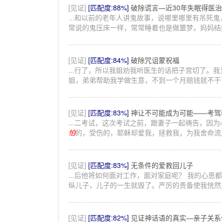
[见证]
[匹配度:88%]
破除谎言—近30年失眠得医治
...和以前的老年人讲鬼故事，说哪里哪里有吊死
常说的鬼压床一样，常常睡着也是做噩梦。妈妈结婚
[见证]
[匹配度:84%]
破除咒诅蒙祝福
...行了，所以我姐劝我听医生的话把子宫切了。
姐，弟弟帮助我学做生意，不到一个月赔钱就不干了
[见证]
[匹配度:83%]
神让不可能成为可能——考驾
...二考试，这次考试之前，跟妻子一起祷告，因
怕
的，受伤的，耶稣却爱我，拯救我，为我舍命流血
[见证]
[匹配度:83%]
无条件的爱救回儿子
...后他将如何面对工作，面对家庭呢？ 我的心思
纵儿子，儿子的一生就毁了。严厉的责备使我恍然大.
[见证]
[匹配度:82%]
见证神话语的真实—亲子关系