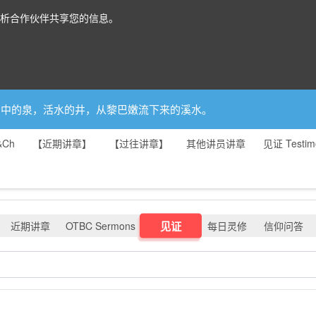
分析合作伙伴共享您的信息。
你是园中的泉，活水的井，从黎巴嫩流下来的溪水。
&Ch
【近期讲章】
【过往讲章】
其他讲员讲章
见证 Testim
见证
近期讲章
OTBC Sermons
每日灵修
信仰问答