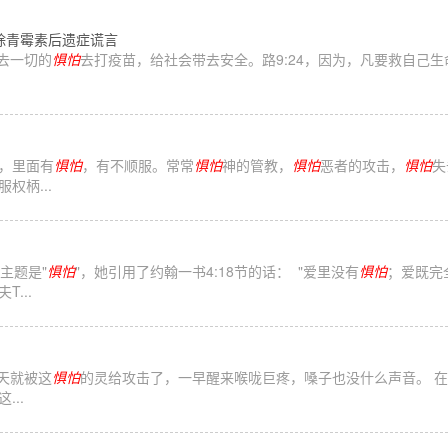
除青霉素后遗症谎言
除去一切的
惧怕
去打疫苗，给社会带去安全。路9:24，因为，凡要救自己生
神，里面有
惧怕
，有不顺服。常常
惧怕
神的管教，
惧怕
恶者的攻击，
惧怕
失
权柄...
主题是"
惧怕
"，她引用了约翰一书4:18节的话： "爱里没有
惧怕
；爱既完
...
一天就被这
惧怕
的灵给攻击了，一早醒来喉咙巨疼，嗓子也没什么声音。 
..