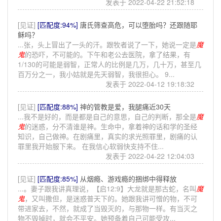
发表于 2022-04-22 21:52:18
[见证]
[匹配度:94%]
唐氏筛查高危，可以堕胎吗？还跟随耶
稣吗？
...张，头上冒出了一头的汗。跟牧者说了一下，她说一定是
魔
鬼
的恐吓，不可能的。下午和老公去医院，拿了结果，有
1/130的可能是弱智，正常人的比例是几万，几十万，甚至几
百万分之一，我小姑就是先天弱智，我很担心。 9...
发表于 2022-04-12 19:18:32
[见证]
[匹配度:88%]
神的管教是爱，我腿痛近30天
...我不是好的，而是都是自己的意思，自己的判断，那全是
魔
鬼
的迷惑，分不清谁是神。生命中，拿着神的话和学的圣经
知识，自己做神。在剧痛里，真实的求光照罪里，剧痛的认
罪里我开始服下来。 在我信心软弱快支持不住...
发表于 2022-04-22 12:04:03
[见证]
[匹配度:85%]
从烟瘾、游戏瘾的捆绑中得释放
...。妻子跟我讲真理说，【启12:9】大龙就是那古蛇，名叫
魔
鬼
，又叫撒但，是迷惑普天下的。她跟我讲可憎的物，不可
带进家去，不然，就成了当毁灭的，与那物一样。有当灭之
物不毁掉时，就会不平安。她预备着自己可能受攻...