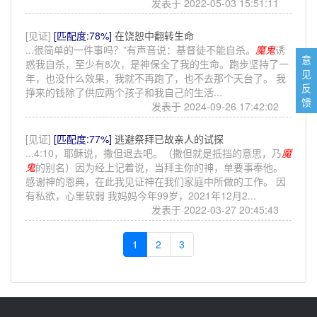
发表于 2022-05-03 15:51:11
[见证]
[匹配度:78%]
在饶恕中翻转生命
...很简单的一件事吗？”有声音说：基督徒不能自杀。
魔鬼
诱
意
惑我自杀，至少有8次，是神保全了我的生命。跑步坚持了一
见
年，也没什么效果，我就不再跑了，也不去那个天台了。 我
反
挣来的钱除了供应两个孩子和我自己的生活...
馈
发表于 2024-09-26 17:42:02
[见证]
[匹配度:77%]
逃避祭拜已故亲人的试探
...4:10，耶稣说，撒但退去吧。（撒但就是抵挡的意思，乃
魔
鬼
的别名）因为经上记着说，当拜主你的神，单要事奉他。
感谢神的恩典，在此我见证神在我们家庭中所做的工作。 因
有私欲，心里软弱 我妈妈今年99岁，2021年12月2...
发表于 2022-03-27 20:45:43
1
2
3