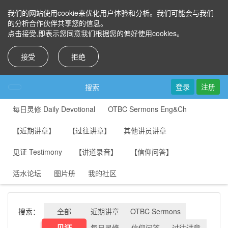
我们的网站使用cookie来优化用户体验和分析。我们可能会与我们
的分析合作伙伴共享您的信息。
点击接受,即表示您同意我们根据您的偏好使用cookies。
接受
拒绝
登录
注册
搜索
每日灵修 Daily Devotional
OTBC Sermons Eng&Ch
【近期讲章】
【过往讲章】
其他讲员讲章
见证 Testimony
【讲道录音】
【信仰问答】
活水论坛
图片册
我的社区
搜索：
全部
近期讲章
OTBC Sermons
见证
每日灵修
信仰问答
过往讲章