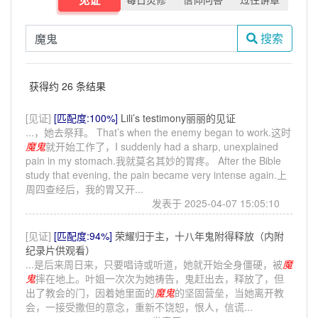
搜索
获得约 26 条结果
[见证]
[匹配度:100%]
Lili’s testimony丽丽的见证
...，她去祭拜。 That’s when the enemy began to work.这时
魔鬼
就开始工作了，I suddenly had a sharp, unexplained
pain in my stomach.我就莫名其妙的胃疼。 After the Bible
study that evening, the pain became very intense again.上
周四查经后，我的胃又开...
发表于 2025-04-07 15:05:10
[见证]
[匹配度:94%]
荣耀归于主，十八年鬼附得释放（内附
纪录片供观看）
...是后来周日来，只要唱诗或听道，她就开始全身僵硬，被
魔
鬼
摔在地上。叶姐一次次为她祷告，鬼赶出去，释放了，但
出了教会的门，因着她里面的
魔鬼
的坚固营垒，当她离开教
会，一接受撒但的意念，重新不饶恕，恨人，信谎...