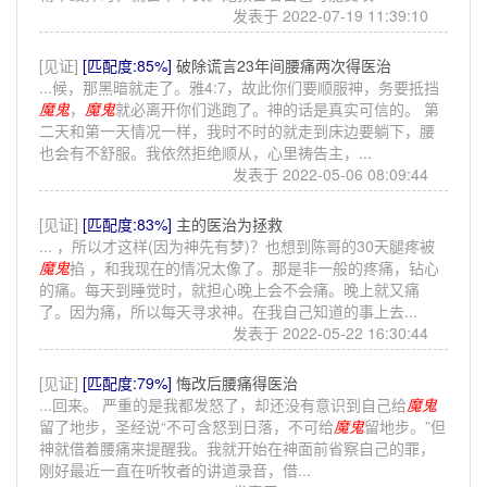
发表于 2022-07-19 11:39:10
[见证]
[匹配度:85%]
破除谎言23年间腰痛两次得医治
...候，那黑暗就走了。雅4:7，故此你们要顺服神，务要抵挡
魔鬼
，
魔鬼
就必离开你们逃跑了。神的话是真实可信的。 第
二天和第一天情况一样，我时不时的就走到床边要躺下，腰
也会有不舒服。我依然拒绝顺从，心里祷告主，...
发表于 2022-05-06 08:09:44
[见证]
[匹配度:83%]
主的医治为拯救
... ，所以才这样(因为神先有梦)？也想到陈哥的30天腿疼被
魔鬼
掐 ，和我现在的情况太像了。那是非一般的疼痛，钻心
的痛。每天到睡觉时，就担心晚上会不会痛。晚上就又痛
了。因为痛，所以每天寻求神。在我自己知道的事上去...
发表于 2022-05-22 16:30:44
[见证]
[匹配度:79%]
悔改后腰痛得医治
...回来。 严重的是我都发怒了，却还没有意识到自己给
魔鬼
留了地步，圣经说“不可含怒到日落，不可给
魔鬼
留地步。”但
神就借着腰痛来提醒我。我就开始在神面前省察自己的罪，
刚好最近一直在听牧者的讲道录音，借...