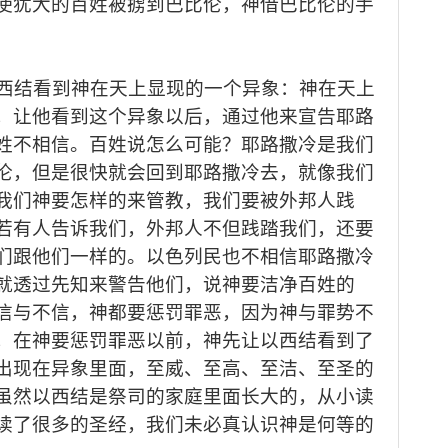
使犹大的百姓被掳到巴比伦，
神
借
巴比伦的手
西
结
看到神在天上显现的一个
异
象
：
神在天上
，让他看到这个
异象
以后，通过他来宣告耶路
姓不相信
。
百姓说怎么可能
？
耶路撒冷是我们
伦，但是很快就会回到耶路撒冷去，就像我们
我们
神要怎样的来管教，
我们要
被外邦人践
若
有人告诉
我们
，
外邦人
不但践踏
我们
，还要
们跟他们一样的
。
以色列
民
也不相信耶路撒冷
就透过先知来警告他们，说神要
洁净
百姓的
信与不信，神都要惩罚罪恶，因为神与罪势不
，在神要惩罚罪恶以前，神
先
让以西
结
看到了
出现在
异
象里面，
至威、
至高
、
至洁
、
至
圣
的
虽然
以西结
是
祭司
的家庭里面长大的，从小读
读了很多的圣经，我们未必真认识神是何等的