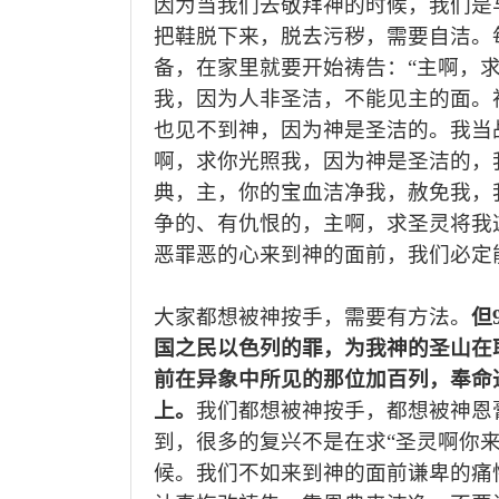
因为当我们去敬拜神的时候，我们是
把鞋脱下来，
脱去污秽，
需要自
洁。
备，在家里就要开始祷告
：
“主啊，
我，
因为人非圣洁，不能见
主的
面。
也见不到神，因为神是圣洁的
。我当
啊，求
你光照我
，
因为神是圣洁的，
典，
主，你的宝血洁净我，
赦免
我，
争的、有仇恨的，主
啊，求圣灵
将我
恶
罪恶的心来到神的面前，
我们
必定
大家
都
想被神
按手，需要有方法。
但
国之民以色列的罪，为我神的圣山在
前在异象中所见的那位加百列，奉命
上。
我们都想被
神按手，
都想被神恩
到
，
很多的复兴不是在求
“
圣灵
啊你
候。我们
不如来到神的面前谦卑的痛