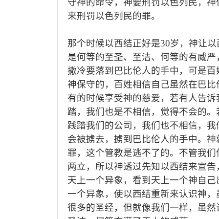
守神的命令，
神要刑罚以色列民，
神
来刑罚以色列
民
的罪。
那个时候以西
结
正好是
30岁，神让以
是何等的至圣
、
至洁
、
何等的有威严
撒冷要落到巴比伦人的手中，可是百
神保守的
，
百姓相信自己虽然在巴比
有的时候享受神的慈爱，
若
有人告诉
踏，
我们也是
不相信
，觉得
不会的。
践踏
我们
的公司，
我们
也不相信
，
我
会被掳去
，
掳到巴比伦人的手中
。
神
罪，这个管教是逃不了的
。
不管
我们
两立，所以神透过先知以西
结
来宣告
天上一个
异
象，看到天上一个神自己
一个
异象
，使
以西结
重新来认识神，
很多的圣经，但就像我们一样，
虽然