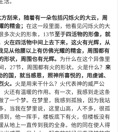
生活。
北方刮来，随着有一朵包括闪烁火的大云，周
耀的精金；
在这一段里面
，
他看见闪烁火的大
很多次火的形象，
13节
至于四活物的形像，就
。火在四活物中间上去下来，这火有光辉，从
我见从他腰以上有仿佛光耀的精金，周围都有
的形状，周围也有光辉。
为什么在这个
异像
里
间，27节，周围都有火的形状。火是什么？
来
动的国，就当感恩，照神所喜悦的，用虔诚、
烈火。
火是用来干什么？火
代表
神的威严公
，火还有温暖的作用。有一次，我感到走这条
做了一个梦。在梦里，我感到孤独，因为我站
多，当我在梦里说，这里山高，人不多，很孤
感到，他一挥手，楼板底下有火，但楼板没有
暖从地上一直传到我的全身。他的同在使人得