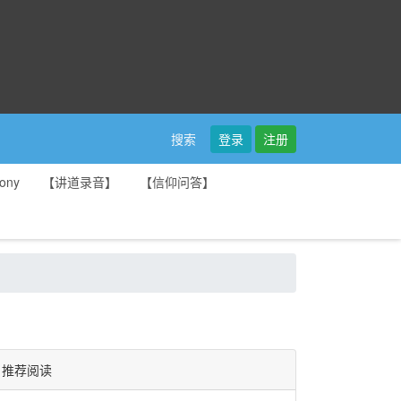
登录
注册
搜索
ony
【讲道录音】
【信仰问答】
推荐阅读