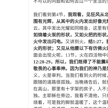
不可以的问题和如何去过一个圣洁的
我们看到第
4节，
我观看，见狂风从
围有光辉，从其中的火内发出好像光
云，其中发出光耀如同精金，这里有
如烧着火炭的形状，又如火把的形状
火中发出闪电。
又讲到火。
结
1:27
，
火的形状；又见从他腰以下有仿佛火
面会出现火
呢
，
1
3节，火在四活物中
12:28-29
，
所以，我们既得了不能震
敬畏的心事奉神。因为我们的神乃是
义
，火
是
审判
。当我们看到火的时候
跟随的道路很孤独。当晚祷告后，就
在高山，那里有十字架的房子，人不
独。主耶稣在旁边，我看不清他，只
烧着，可是我的脚就温暖了，这个温