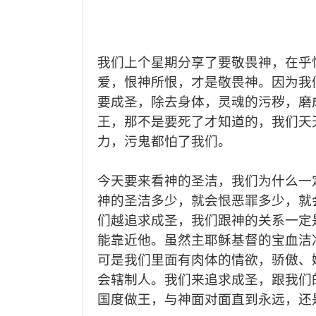
我们上个星期分享了要敬畏神，在乎
爱
，
恨神所恨，
才是敬畏神。
因为我
要成圣
，
除去身体，灵魂的污秽
，
磨
王，那不是要死了才知道的，
我们
天
力
，污鬼
都怕了
我们
。
今天要来看神的圣洁，
我们为什么一
神的圣洁多少，就会恨恶罪多少，就
们
越追求
成圣
，
我们
跟神的关系一定
能靠近他
。
虽然主耶稣基督的宝血洁
可是
我们
里面有肉体的情欲，骄傲、
会
辖制
人
。
我们来追求
成圣，
跟我们
国度做王
，
与神面对面
直到
永远，
还