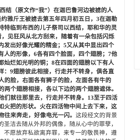
西结（原文作“我”）在迦巴鲁河边被掳的人
是约雅斤王被掳去第五年四月初五日，3在迦勒
特特临到布西的儿子祭司以西结，耶和华的灵
观看，见狂风从北方刮来，随着有一朵包括闪烁
内发出好像光耀的精金；5又从其中显出四个
有人的形像，6各有四个脸面，四个翅膀；7他
都灿烂如光明的铜；8在四面的翅膀以下有人
样：9翅膀彼此相接，行走并不转身，俱各直
有人的脸，右面各有狮子的脸，左面各有牛的
边的两个翅膀相接，各以下边的两个翅膀遮体。
他们就往那里去，行走并不转身。13至于四活
如火把的形状。火在四活物中间上去下来，这
活物往来奔走，好像电光一闪。
这段经文的背景
的圣洁去随从外邦的偶像
，
随从心中的罪孽，
，不愿放弃私欲离弃罪，来专一的敬畏神，遵