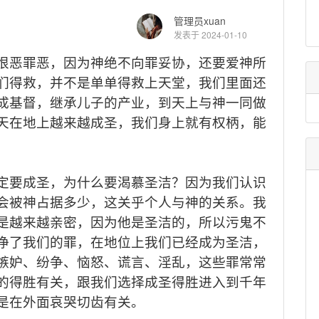
管理员xuan
发表于 2024-01-10
恨
恶
罪恶，因为神绝不
向罪
妥协，还要爱神所
们得救
，
并不是单单得救上天堂，我们里面还
成基督，继承儿子
的
产业，
到天上与神一同做
天
在
地上越来越
成
圣，
我们
身上就有权柄，能
定要
成圣，为什么要
渴慕圣洁？
因为
我们认识
会被神占据多少，这关乎个人与神的关系
。
我
是越来越亲密，因为他是圣洁的，所以
污鬼
不
净了我们的罪
，
在地位上我们已经成为圣洁，
嫉妒、纷争、恼怒、谎言、淫乱，
这些罪常常
的
得
胜有关，
跟我们
选择成圣得胜
进入到千年
是在外面哀哭切齿
有关。