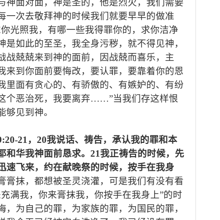
与神面对面，神是圣的，他是烈火，
我们
需要
每一次去
敬拜神
的时候
我们
就要
早早的
做准
求你光照我，
有哪一些我得罪你的，
求你洁净
神是
如此的至圣，
我全身污秽，就不
得见神，
战战兢兢来到神的面前
，
因
战兢
而喜乐，
主
我
来
到
你
面前要悔改，要认罪，要靠着
你
的恩
我里面有贪心的、有骄傲的、有嫉妒的、有纷
这个恶
治
死，我要离弃
……”当我们存
这样恨
能够
见到神。
9:20-21
，
20我说话、祷告，承认我的罪和本
耶和华我神面前恳求。21我正祷告的时候，先
迅速飞来，约在献晚祭的时候，按手在我身
膏膏抹，
都想被圣灵浇灌，可是
我们
有没有看
来充满我，你来膏抹我，你按手在我身上
”的时
悔，为自己的罪，为家
族
的罪，为国民的罪
，