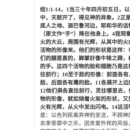
结
1:1-14
，
1当三十年四月初五日，以
中，天就开了，得见神的异象。2正
底人之地、迦巴鲁河边，耶和华的话
（原文作“手”）降在他身上。4我
火的大云，周围有光辉，从其中的火
活物的形像来。他们的形状是这样：
们的腿是直的，脚掌好像牛犊之蹄，
的手。这四个活物的脸和翅膀乃是这
往前行；10至于脸的形像：前面各
脸，后面各有鹰的脸。11各展开上
12他们俱各直往前行，灵往哪里去，
物的形像，就如烧着火炭的形状，又
火有光辉，从火中发出闪电。14这
是
：以色列民
离弃神的圣洁
，
不顾神
去享
受
罪中之乐，
因贪爱外
邦
的风俗