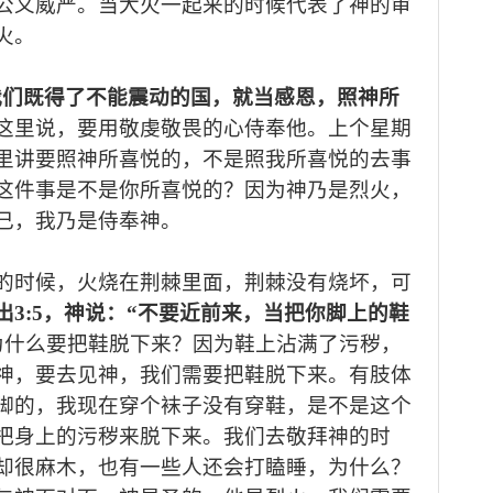
公义威严。
当
大火
一起来的时候代表了神的审
火。
我们既得了不能震动的国，就当感恩，照神所
这里说，要
用敬虔敬畏的心侍奉他。上个星期
里讲要
照神
所喜悦的，不是
照
我所喜悦的
去事
这件事是不是你所喜悦的？因为神乃是烈火
，
己，我乃是侍奉神。
的时候，火烧在
荆棘
里面
，荆棘
没有烧坏，可
出
3:5
，
神说：
“不要近前来，当把你脚上的鞋
为
什么要把鞋脱下来？因为鞋上沾满了污秽，
神
，
要去见神，我们需要把鞋脱下来
。有肢体
脚的，我现在穿个袜子没有穿鞋，
是不是这个
把身上的污秽来
脱
下来。
我们去敬拜神的时
却
很麻木，也有一些人还会打瞌睡，为什么？