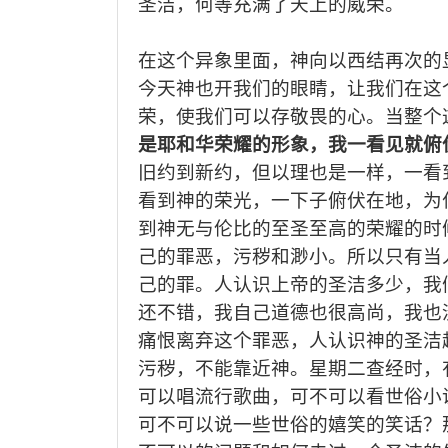
圣
洁，何等充满了
天上的
威荣
。
在这个
异
象里面，神
向以西结
再次的
今天神也开我们的眼睛，让我们在
这
荣
，
使
我们可以存敬畏的心
。
当整个
是耶和华荣耀的形象，我一看见就俯
旧约
到
新约，
但以理
也是一样，一看
看到神的荣光，一下子俯伏在地
，
为
到神无
与伦
比
的
至圣至高的荣耀
的时
己的
罪恶，污秽
和渺小。所以只有当
己的
罪。人认识上帝的圣洁多少，
我
还
不错，我自己道德也很高尚，我也
痛恨离弃
这个罪恶
，
人认识神的圣洁
污秽
，不能靠近神。
星期二查经时，
可以唱流行歌曲，可不可以看世俗小
可不可以说一些世俗的嬉笑的笑话
？