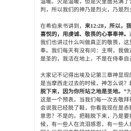
温暖。火是温暖，但是火里面充满了
判，所以我们的神乃是烈火，乃是烈
在
希伯来书讲到，
来
12:28
，
所以，
喜悦的，用虔诚、敬畏的心事奉神。
我们也讲过什么叫做真正的敬畏，这
奉
。我们每天有没有问
：主啊，我做
是圣的
，
我活在地上，不是在侍奉自
大家记不记得出埃及
记
第三章神显现
是当摩西走过去的时候，神怎么说？
脱下来，因为你所站之地是圣地。”
这是一个预表
。
当我们
每一次
去敬拜
会说我已经脱了鞋，你看我现在是
赤
意思？不是的。
把鞋脱下来，乃是要
候，有一些人在流泪感恩，有一些人