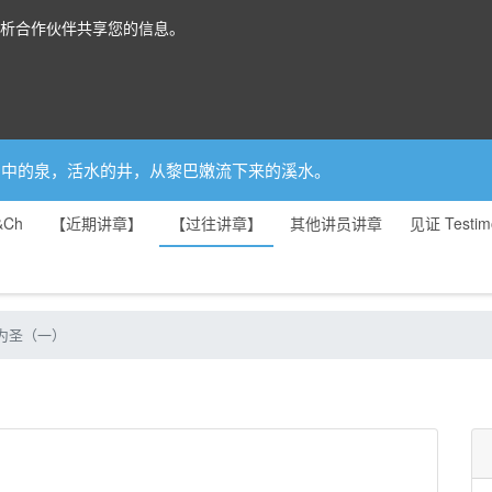
分析合作伙伴共享您的信息。
你是园中的泉，活水的井，从黎巴嫩流下来的溪水。
&Ch
【近期讲章】
【过往讲章】
其他讲员讲章
见证 Testim
分别为圣（一）