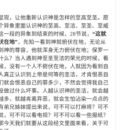
显现，让他重新认识神是怎样的至高至
圣
。愿
个异
象里面认识神的至高
、
至洁
、
至
圣、至威
这一段
的异
象到结束的时候，
28节
说，
“
这就
伏在地
”
，先知一看到神就
俯伏
在地，无论
从
到神的尊容
，
他就浑身无力
俯伏
在地
；
保罗一
什么
？
当人遇到神至圣
至洁
的荣光的时候，看
候，
没有一个人不俯伏在地，人就因为看到自
人真正认识到上帝是何等的圣洁，才肯
恨恶自
们
就会恨
恶
自己的罪多少，不然会觉得我自己
没做过什么坏事
。
人越认识神的圣洁
，
就会越
越多，就越肯离弃恶，
就会生怕沾染一点点的
有弟兄姊妹提出来说，可不可以打麻将？可不
说，可不可以看电视？可不可以看一些报纸
？
那
今天我们就要从这段经文里面来看，关于可