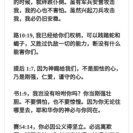
的时候，就绊跌仆倒。虽有军兵安营攻击
我，我的心也不害怕。虽然兴起刀兵攻击
我，我必仍旧安稳。
路
10:19,
我已经给你们权柄，可以践踏蛇和
蝎子，又胜过仇敌一切的能力，断没有什么
能害你们。
提后
1:7,
因为神赐给我们，不是胆怯的心，
乃是刚强，仁爱，谨守的心。
书
1:9
，我岂没有吩咐你吗？你当刚强壮
胆。不要惧怕，也不要惊惶。因为你无论往
哪里去，耶和华你的神必与你同在。
赛
54:14
，你必因公义得坚立。必远离欺