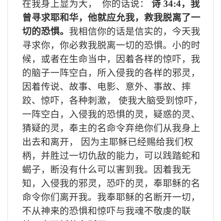
在我身上显为大，
你的话说：
诗
34:4
，我
曾寻求耶和华，他就应允我，救我脱离了一
切的恐惧。
我相信你的话是信实的，今天我
寻求你，你必救我脱离一切的恐惧。小的时
候，或者在生命当中，因着各样的惊吓，我
的脑子一阵空白，所入侵我的各样的邪灵，
因着传说、故事、电影、意外、事故、摔
跤、惊吓，各种刺激，
使我大脑受到惊吓，
一阵空白，入侵我的恐惧的灵，疑惑的灵、
猜疑的灵，奉主的名命令弃绝你们从我身上
出去和离开，
因为主耶稣已经赐给我们权
柄，并胜过一切仇敌的能力，可以践踏蛇和
蝎子，断没有什么可以害到我。因着我无
知，入侵我的邪灵，恐吓的灵，奉耶稣的名
命令你们离开我。我奉耶稣的名断开一切，
不从神来的恐惧和惊吓与我魂不敬虔的联