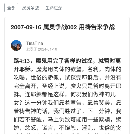
全部
属灵争战
生命进深
2007-09-16 属灵争战002 用祷告来争战
TinaTina
发表于 2024-01-10
路4:13，魔鬼用完了各样的试探，就暂时离
开耶稣。
魔鬼用肉体的欲望，名利，肉体的
吃喝，世俗的骄傲，试探完耶稣后，并没有
完全离开，圣经上说，魔鬼只是暂时离开耶
稣。连耶稣都是这样，何况我们做神的儿
女？这一分钟我们靠着宣告，靠着赞美，靠
着祷告神的话，我们胜过了。下一分钟，我
们若不警醒，马上仇敌可能用一些欺骗，嫉
妒，忿怒，谎言，不饶恕，淫乱，世俗的贪