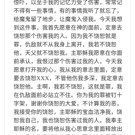
惊吓，以至于我的记忆力受了伤害，常常记
不得有一些事情，有的事情我听了就忘了，
给魔鬼留了地步，让魔鬼入侵我。今天我想
到这件事，我首先愿意在神的面前，定意去
饶恕那个伤害我的人。因为我不饶恕就是
罪，仇敌就不从我身上离开，我若不饶恕
他，天父就不饶恕我。主耶稣我愿意在你面
前承认，我恨过那个伤害过我的人，今天我
愿意打开我的心，我从我的意志里面，定意
要去饶恕
XXX
，不管他伤我多深，我定意去
饶恕他。主啊，我若不饶恕，这就是罪，我
在仇敌面前必站立不住。你为我的罪被钉十
字架，谢谢你饶恕的大爱，不计算我的恶，
我接受你的饶恕，主耶稣的宝血洁净我，饶
恕我自己，我也饶恕伤害过我的人。我奉主
耶稣的名，要将他从我心思意念里面释放出