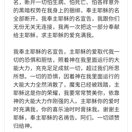
名，断开一切怕生病、怕死亡、怕各样意外
的黑暗权势在我身上的捆绑，奉主耶稣的名
全部断开。我奉主耶稣的名宣告，我跟你们
无份无关无连接，我再一次把这一部分奉献
给主耶稣，求主耶稣的爱充满我。
我奉主耶稣的名宣告，主耶稣的爱取代我一
切的恐惧和胆怯，照着神在我里面运行的大
能大力，充充足足成就一切，超过我们所思
所想。一切的恐惧，因着神在我里面运行的
大能大力全然消散了，魔鬼已经被践踏，主
耶稣这是你的荣耀，我要常常赞美你，依靠
神的大能大力作刚强的人。主耶稣你的爱时
时充满我，你的喜乐油时时膏抹我。谢谢主
耶稣，奉主耶稣的名祷告。阿们。一切颂赞
归给神。