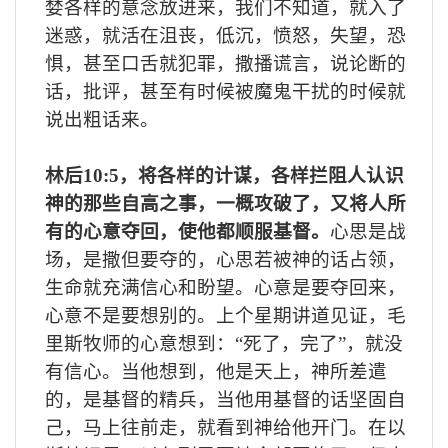
婪各样的意念放进来，我们不知道，就入了
迷惑，就活在沮丧，低沉，愤怒，失望，恐
惧，甚至口舌就犯罪，撒播谎言，说论断的
话，批评，甚至有时候被魔鬼干扰的时候就
说出粗话来。
林后
10:5
，将各样的计谋，各样拦阻人认识
神的那些自高之事，一概攻破了，又将人所
有的心意夺回，使他都顺服基督。
心思是战
场，是撒但要夺的，心思若被神的话占领，
生命就充满信心和盼望。
心意是要夺回来，
心意不是要想别的。上个星期讲道见证，毛
里斯牧师的心意想到：“死了，完了”，就没
有信心。当他想到，他是天上，神所差遣
的，是基督的精兵，当他用基督的话坚固自
己，马上往前走，就看到神给他开门。在以