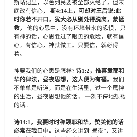
斯帖记里，以色列民要被全部灭绝了，但末
底改有信心，
斯
4:14
上，可却对王后说
:
此
时你若不开口，犹大必从别处得脱离，蒙拯
救，
他的心思中，没有环境带来的恐惧，只
有神的话，心思胜过了眼见的危险，就有信
心。有信心，神就做工。只要信，就必得
着。
神要我们的心思是怎样
?
诗
1:2
，惟喜爱耶和
华的律法，昼夜思想，这人便为有福。
我们
不单单是听道，而是在生活里，过一个属神
的生活，昼夜思想他的话，
一刻不停地想祂
的话。
诗
34:1
，我要时时称颂耶和华，赞美他的话
必常在我口中。
这些
经文讲到“昼夜”，又讲