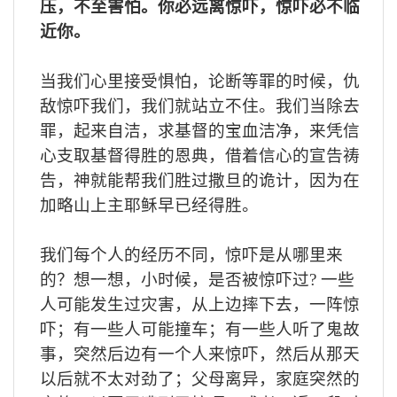
压，不至害怕。你必远离惊吓，惊吓必不临
近你。
当我们心里接受惧怕，论断等罪的时候，仇
敌惊吓我们，我们就站立不住。我们当除去
罪，起来自洁，求基督的宝血洁净，来凭信
心支取基督得胜的恩典，借着信心的宣告祷
告，神就能帮我们胜过撒旦的诡计，因为在
加略山上主耶稣早已经得胜。
我们每个人的经历不同，惊吓是从哪里来
的？想一想，小时候，是否被惊吓过
?
一些
人可能发生过灾害，从上边摔下去，一阵惊
吓；有一些人可能撞车；有一些人听了鬼故
事，突然后边有一个人来惊吓，然后从那天
以后就不太对劲了；父母离异，家庭突然的