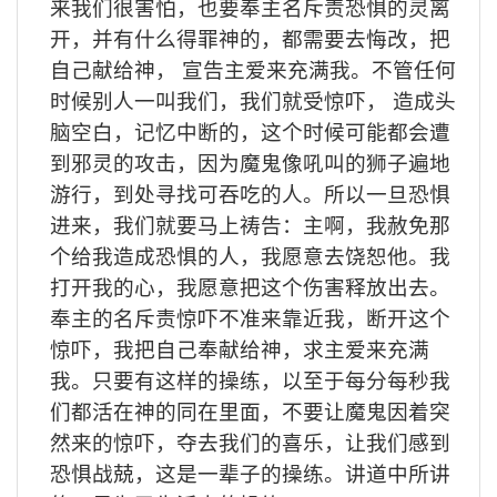
来我们很害怕，也要奉主名斥责恐惧的灵离
开，并有什么得罪神的，都需要去悔改，把
自己献给神，
宣告主爱来充满我。不管任何
时候别人一叫我们，我们就受惊吓，
造成头
脑空白，记忆中断的，这个时候可能都会遭
到邪灵的攻击，因为魔鬼像吼叫的狮子遍地
游行，到处寻找可吞吃的人。所以一旦恐惧
进来，我们就要马上祷告：主啊，我赦免那
个给我造成恐惧的人，我愿意去饶恕他。我
打开我的心，我愿意把这个伤害释放出去。
奉主的名斥责惊吓不准来靠近我，断开这个
惊吓，我把自己奉献给神，求主爱来充满
我。只要有这样的操练，以至于每分每秒我
们都活在神的同在里面，不要让魔鬼因着突
然来的惊吓，夺去我们的喜乐，让我们感到
恐惧战兢，这是一辈子的操练。讲道中所讲