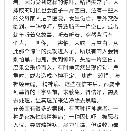
着，因为受到这样的惊吓，精神失常了。人
摔跤的时候也会脑子一片空白。还有一些人
的父母家人进了医院，发生伤亡，意外突然
临到，一阵惊吓，导致脑子一片空白。或者
幼年听着鬼故事，听着听着，突然背后有一
个人，一叫你，一害怕，大脑一片空白。从
此那个惊吓的灵就进入了。所以有的人会特
别怕黑，怕鬼。受到惊吓，头脑一片空白，
魔鬼会乘虚而入，有时候突然出现幻觉，严
重时，或者造成心神不定，
焦虑，恐惧，与
神经衰弱，
精神病。这些在信主后，都要带
到基督的十字架前，求赦免，得洁净，需要
去处理，让真理光来洁净除去黑暗。
在美国有很多的案例，有两种精神病者。一
种是家族性的精神病；一种因惊吓，被恶者
入侵，导致精神病，暴力狂躁，但请牧师奉