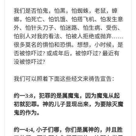
我们是否怕鬼，怕黑，怕蜘蛛，老鼠，蟑
螂，怕死亡、怕饥饿、怕搭飞机、怕发生意
外、怕针头刀子、怕迷路、怕生病、受伤、
怕别人对我的看法、怕被人拒绝或抛弃……
很多莫名的惧怕和恐惧。想想，小时候，是
否被惊吓过
?
或成年后，被惊吓过
?
最近有
没被惊吓过
?
我们可以照着下面这些经文来祷告宣告：
约一
3:8
，犯罪的是属魔鬼，因为魔鬼从起
初就犯罪。神的儿子显现出来，为要除灭魔
鬼的作为。
约一
4:4,
小子们哪，你们是属神的，并且胜