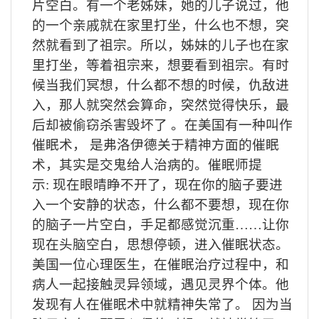
片空白。有一个老姊妹，她的儿子说过，他
的一个亲戚就在家里打坐，什么也不想，突
然就看到了祖宗。所以，姊妹的儿子也在家
里打坐，等着祖宗来，想要看到祖宗。有时
候当我们冥想，什么都不想的时候，仇敌进
入，那人就突然会算命，突然觉得快乐，最
后却被偷窃杀害毁坏了
。在美国有一种叫作
催眠术，
是弗洛伊德关于精神方面的催眠
术，其实是交鬼给人治病的。催眠师提
示
:
现在眼晴睁不开了，现在你的脑子要进
入一个安静的状态，什么都不要想，现在你
的脑子一片空白，手足都感觉沉重……让你
现在头脑空白，思想停顿，进入催眠状态。
美国一位心理医生，在催眠治疗过程中，和
病人一起接触灵异领域，遇见灵界个体。他
发现有人在催眠术中就精神失常了。
因为当