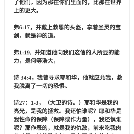
了他们。因为那在你们里面的，比那在世界
上的更大。
弗
6:17
，并戴上救恩的头盔，拿着圣灵的宝
剑，就是神的道。
弗
1:19,
并知道他向我们这信的人所显的能
力，是何等浩大，
诗
34:4
，我曾寻求耶和华，他就应允我，救
我脱离了一切的恐惧。
诗
27
：
1-3
，（大卫的诗。）耶和华是我的
亮光，是我的拯救。我还怕谁呢？耶和华是
我性命的保障（保障或作力量），我还惧谁
呢？那作恶的，就是我的仇敌，前来吃我肉