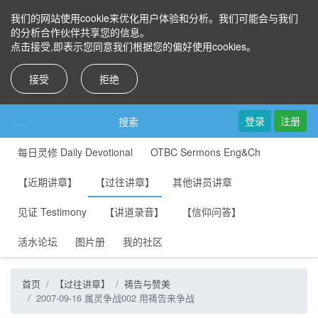
我们的网站使用cookie来优化用户体验和分析。我们可能会与我们
的分析合作伙伴共享您的信息。
点击接受,即表示您同意我们根据您的偏好使用cookies。
接受
拒绝
登录
注册
搜索
每日灵修 Daily Devotional
OTBC Sermons Eng&Ch
【近期讲章】
【过往讲章】
其他讲员讲章
见证 Testimony
【讲道录音】
【信仰问答】
活水论坛
图片册
我的社区
首页
【过往讲章】
祷告与赞美
2007-09-16 属灵争战002 用祷告来争战