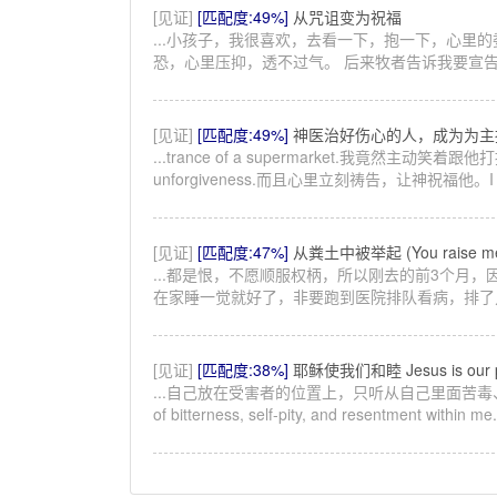
[见证]
[匹配度:49%]
从咒诅变为祝福
...小孩子，我很喜欢，去看一下，抱一下，心里
恐，心里压抑，透不过气。 后来牧者告诉我要宣告：
[见证]
[匹配度:49%]
神医治好伤心的人，成为为主
...trance of a supermarket.我竟然主动笑
unforgiveness.而且心里立刻祷告，让神祝福他。I immediate
[见证]
[匹配度:47%]
从粪土中被举起 (You raise me
...都是恨，不愿顺服权柄，所以刚去的前3个月，
在家睡一觉就好了，非要跑到医院排队看病，排了几
[见证]
[匹配度:38%]
耶稣使我们和睦 Jesus is our 
...自己放在受害者的位置上，只听从自己里面苦
of bitterness, self-pity, and resentment with