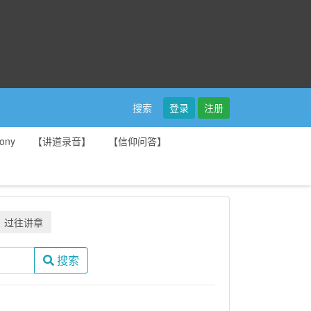
登录
注册
搜索
ony
【讲道录音】
【信仰问答】
过往讲章
搜索