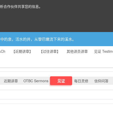
分析合作伙伴共享您的信息。
你是园中的泉，活水的井，从黎巴嫩流下来的溪水。
&Ch
【近期讲章】
【过往讲章】
其他讲员讲章
见证 Testim
见证
近期讲章
OTBC Sermons
每日灵修
信仰问答