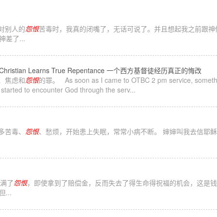
，对别人的
怨恨
苦毒时，我真的闭嘴了，无话可说了。并且想起我之前跟神
差了...
hristian Learns True Repentance 一个西方基督徒经历真正的悔改
虑、焦虑和
怨恨
的罪。 As soon as I came to OTBC 2 pm service, so
to encounter God through the serv...
许多苦毒、
怨恨
、愁烦，开始患上失眠，常常小病不断。 婶婶叫我去信耶稣
中满了
怨恨
，即使拿到了赔偿金，反而失去了得生命得祝福的机会，这是钱
..