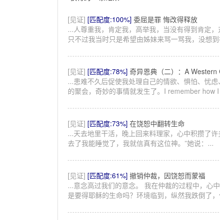
[见证]
[匹配度:100%]
委屈是罪 悔改得释放
...人尊重我，肯定我，高举我，当没有得到肯定
只不过我当时只是希望由姊妹来骂一骂我，没想到神
[见证]
[匹配度:78%]
奇异恩典（二）：A Western C
...患难不久后促使我处理自己的情欲、惧怕、忧
的聚会，奇妙的事情就发生了。I remember how I started 
[见证]
[匹配度:73%]
在饶恕中翻转生命
...天去地里干活，晚上回来料理家，心中积攒了
去了我能睡觉了，我就信真有这位神。”她说：...
[见证]
[匹配度:61%]
撤销仲裁，因饶恕而蒙福
...意念高过我们的意念。 我在仲裁的过程中，心
是要得耶稣的生命吗？环境临到，纵然我跌倒了，但.