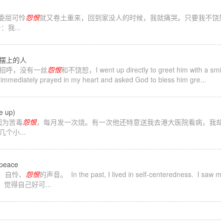
的委屈可怜
怨恨
就又卷土重来，回到家没人的时候，我就痛哭。只要我不饶
我...
摆上的人
着跟他打招呼，没有一丝
怨恨
和不饶恕，I went up directly to greet him with a smile
ly prayed in my heart and asked God to bless him gre...
 up)
因为苦毒
怨恨
，每月发一次烧。有一次他还特意送我去港大医院看病，我
个小...
peace
毒、自怜、
怨恨
的声音。 In the past, I lived in self-centeredness. I saw myse
in me. 觉得自己好可...