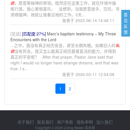
欲
，愿意等候神的带领。既然还在这里工作，就在环境中操
练行道，我心里很喜乐。 没想到，当我愿意放手、交托、寻
求顺服神，祂就让我看见祂的工作。3天...
意
发表于 2023-06-14 14:46:11
见
反
馈
[见证]
[匹配度:27%]
Marc’s baptism testimony – My Three
Encounters with the Lord
...之中。我没有真正经历安息，甚至长期失眠。如果旧人的
私
欲
没有死去，我又怎么能真正经历基督复活的能力，并得到
真正的平安呢？ After that prayer, Pastor Jane said that
night I would no longer have strange dreams, and that was
true. I s...
发表于 2026-03-11 12:54:08
1
2
关于我们
|
联系我们
|
用户条款
|
隐私申明
|
加入我们
Copyright © 2026
Living Water-活水网