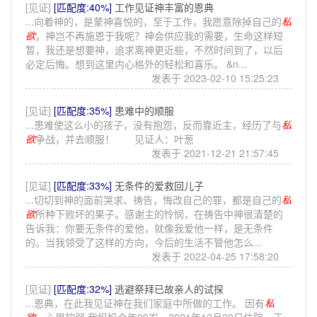
[见证]
[匹配度:40%]
工作见证神丰富的恩典
...向着神的，是蒙神喜悦的，至于工作，我愿意除掉自己的
私
欲
，神岂不再施恩于我呢？神会供应我的需要，生命这样短
暂，我还是想要神，追求离神更近些，不然时间到了，以后
必定后悔。想到这里内心格外的轻松和喜乐。 &n...
发表于 2023-02-10 15:25:23
[见证]
[匹配度:35%]
患难中的顺服
...患难使这么小的孩子，没有抱怨，反而靠近主，经历了与
私
欲
争战，并去顺服！ 见证人：叶葱
发表于 2021-12-21 21:57:45
[见证]
[匹配度:33%]
无条件的爱救回儿子
...切切到神的面前哭求、祷告，悔改自己的罪，都是自己的
私
欲
所种下败坏的果子。感谢主的怜悯，在祷告中神很清楚的
告诉我：你要无条件的爱他，就像我爱他一样，是无条件
的。当我领受了这样的方向，今后的生活不管他怎么...
发表于 2022-04-25 17:58:20
[见证]
[匹配度:32%]
逃避祭拜已故亲人的试探
...恩典，在此我见证神在我们家庭中所做的工作。 因有
私