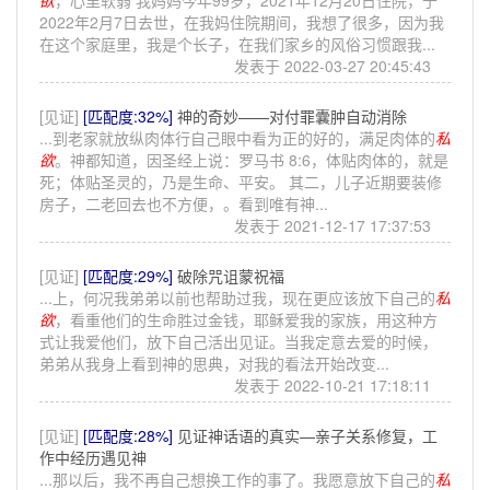
欲
，心里软弱 我妈妈今年99岁，2021年12月20日住院，于
2022年2月7日去世，在我妈住院期间，我想了很多，因为我
在这个家庭里，我是个长子，在我们家乡的风俗习惯跟我...
发表于 2022-03-27 20:45:43
[见证]
[匹配度:32%]
神的奇妙——对付罪囊肿自动消除
...到老家就放纵肉体行自己眼中看为正的好的，满足肉体的
私
欲
。神都知道，因圣经上说：罗马书 8:6，体贴肉体的，就是
死；体贴圣灵的，乃是生命、平安。 其二，儿子近期要装修
房子，二老回去也不方便，。看到唯有神...
发表于 2021-12-17 17:37:53
[见证]
[匹配度:29%]
破除咒诅蒙祝福
...上，何况我弟弟以前也帮助过我，现在更应该放下自己的
私
欲
，看重他们的生命胜过金钱，耶稣爱我的家族，用这种方
式让我爱他们，放下自己活出见证。当我定意去爱的时候，
弟弟从我身上看到神的思典，对我的看法开始改变...
发表于 2022-10-21 17:18:11
[见证]
[匹配度:28%]
见证神话语的真实—亲子关系修复，工
作中经历遇见神
...那以后，我不再自己想换工作的事了。我愿意放下自己的
私