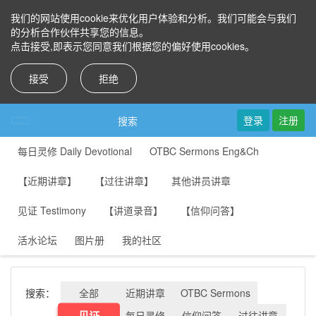
我们的网站使用cookie来优化用户体验和分析。我们可能会与我们
的分析合作伙伴共享您的信息。
点击接受,即表示您同意我们根据您的偏好使用cookies。
接受
拒绝
登录
注册
搜索
每日灵修 Daily Devotional
OTBC Sermons Eng&Ch
【近期讲章】
【过往讲章】
其他讲员讲章
见证 Testimony
【讲道录音】
【信仰问答】
活水论坛
图片册
我的社区
搜索：
全部
近期讲章
OTBC Sermons
见证
每日灵修
信仰问答
过往讲章