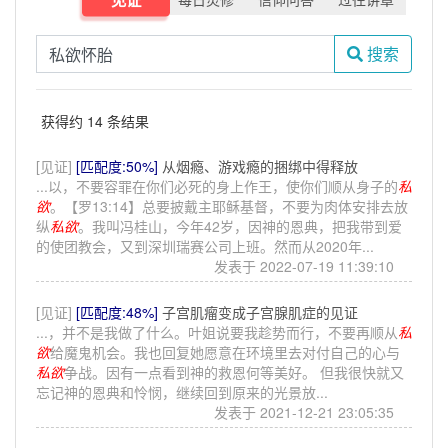
搜索
获得约 14 条结果
[见证]
[匹配度:50%]
从烟瘾、游戏瘾的捆绑中得释放
...以，不要容罪在你们必死的身上作王，使你们顺从身子的
私
欲
。【罗13:14】总要披戴主耶稣基督，不要为肉体安排去放
纵
私欲
。我叫冯桂山，今年42岁，因神的恩典，把我带到爱
的使团教会，又到深圳瑞赛公司上班。然而从2020年...
发表于 2022-07-19 11:39:10
[见证]
[匹配度:48%]
子宫肌瘤变成子宫腺肌症的见证
...，并不是我做了什么。叶姐说要我趁势而行，不要再顺从
私
欲
给魔鬼机会。我也回复她愿意在环境里去对付自己的心与
私欲
争战。因有一点看到神的救恩何等美好。 但我很快就又
忘记神的恩典和怜悯，继续回到原来的光景放...
发表于 2021-12-21 23:05:35