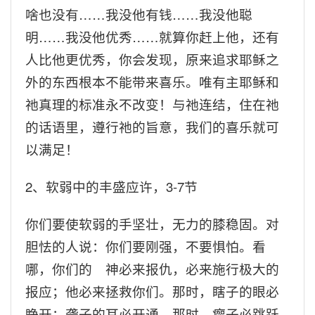
啥也没有……我没他有钱……我没他聪
明……我没他优秀……就算你赶上他，还有
人比他更优秀，你会发现，原来追求耶稣之
外的东西根本不能带来喜乐。唯有主耶稣和
祂真理的标准永不改变！与祂连结，住在祂
的话语里，遵行祂的旨意，我们的喜乐就可
以满足！
2
、软弱中的丰盛应许，3-7节
你们要使软弱的手坚壮，无力的膝稳固。对
胆怯的人说：你们要刚强，不要惧怕。看
哪，你们的 神必来报仇，必来施行极大的
报应；他必来拯救你们。那时，瞎子的眼必
睁开；聋子的耳必开通。那时，瘸子必跳跃