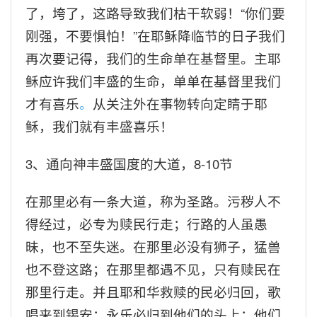
了，垮了，这路导致我们枯干软弱！“你们要
刚强，不要惧怕！”在耶稣降临节的日子我们
再次要记得，我们的生命单在基督里。主耶
稣应许我们丰盛的生命，单单在基督里我们
才有喜乐
。
从关注外在事物转向定睛于耶
稣，我们就有丰盛喜乐！
3
、通向神丰盛国度的大道，8-10节
在那里必有一条大道，称为圣路。污秽人不
得经过，必专为赎民行走；行路的人虽愚
昧，也不至失迷。在那里必没有狮子，猛兽
也不登这路；在那里都遇不见，只有赎民在
那里行走。并且耶和华救赎的民必归回，歌
唱来到锡安；永乐必归到他们的头上；他们