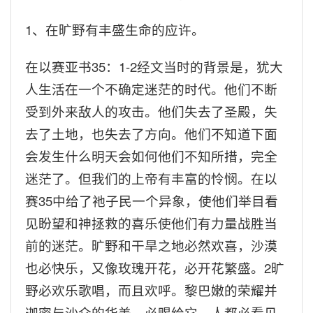
1
、在旷野有丰盛生命的应许。
在以赛亚书
35
：
1-2
经文当时的背景是，犹大
人生活在一个不确定迷茫的时代。他们不断
受到外来敌人的攻击。他们失去了圣殿，失
去了土地，也失去了方向。他们不知道下面
会发生什么明天会如何他们不知所措，完全
迷茫了。但我们的上帝有丰富的怜悯。在以
赛
35
中给了祂子民一个异象，使他们举目看
见盼望和神拯救的喜乐使他们有力量战胜当
前的迷茫。旷野和干旱之地必然欢喜，沙漠
也必快乐，又像玫瑰开花，必开花繁盛。
2
旷
野必欢乐歌唱，而且欢呼。黎巴嫩的荣耀并
迦密与沙仑的华美，必赐给它。人都必看见