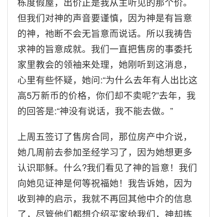
栋度假屋，出价正是我从主听见的那个价。
但我们对神的声音要谨慎，因为神是有旨意
的神，祂断不会无旨意而说话。所以我祷告
求神的旨意成就。我们一直把售房的事委托
家里教会的领袖来处理，她刚听到这消息，
心里有些怀疑，她问
:“
为什么去年有人出比这
高
5
万新币的价格，你们却不卖呢
?”
去年，我
的回答是
:“
神没有说话，我不能去做。
”
上周五签订了售房合同，那位房产中介说，
她几周前去参加圣经学习了，因为她想更多
认识耶稣。什么
?
我们看见了神的旨意！我们
向她见证神是何等祝福她！我告诉她，因为
收到神的启示，我就不再回其他中介的信息
了，尽管他们都想介绍买家给我们，神却拣