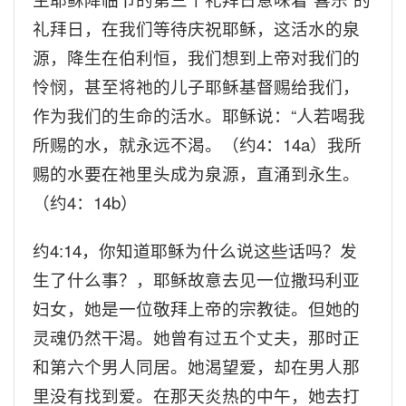
礼拜日，在我们等待庆祝耶稣，这活水的泉
源，降生在伯利恒，我们想到上帝对我们的
怜悯，甚至将祂的儿子耶稣基督赐给我们，
作为我们的生命的活水。耶稣说：
“
人若喝我
所赐的水，就永远不渴。（约
4
：
14a
）我所
赐的水要在祂里头成为泉源，直涌到永生。
（约
4
：
14b
）
约
4:14
，你知道耶稣为什么说这些话吗？发
生了什么事？，耶稣故意去见一位撒玛利亚
妇女，她是一位敬拜上帝的宗教徒。但她的
灵魂仍然干渴。她曾有过五个丈夫，那时正
和第六个男人同居。她渴望爱，却在男人那
里没有找到爱。在那天炎热的中午，她去打