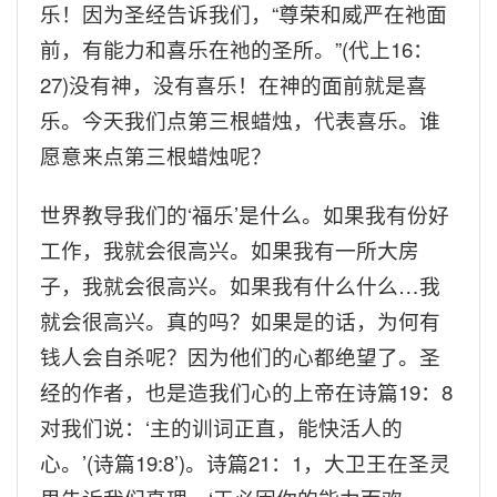
乐！因为圣经告诉我们，
“
尊荣和威严在祂面
前，有能力和喜乐在祂的圣所。
”(
代上
16
：
27)
没有神，没有喜乐！在神的面前就是喜
乐。今天我们点第三根蜡烛，代表喜乐。谁
愿意来点第三根蜡烛呢？
世界教导我们的‘福乐’是什么。如果我有份好
工作，我就会很高兴。如果我有一所大房
子，我就会很高兴。如果我有什么什么
…
我
就会很高兴。真的吗？如果是的话，为何有
钱人会自杀呢？因为他们的心都绝望了。圣
经的作者，也是造我们心的上帝在诗篇
19
：
8
对我们说：
‘
主的训词正直，能快活人的
心。
’(
诗篇
19:8’)
。诗篇
21
：
1
，大卫王在圣灵