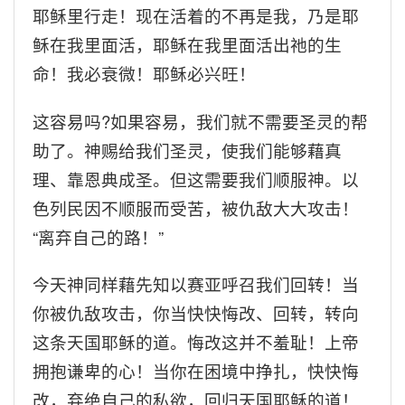
耶稣里行走！现在活着的不再是我，乃是耶
稣在我里面活，耶稣在我里面活出祂的生
命！我必衰微！耶稣必兴旺！
这容易吗
?
如果容易，我们就不需要圣灵的帮
助了。神赐给我们圣灵，使我们能够藉真
理、靠恩典成圣。但这需要我们顺服神。以
色列民因不顺服而受苦，被仇敌大大攻击！
“
离弃自己的路！
”
今天神同样藉先知以赛亚呼召我们回转！当
你被仇敌攻击，你当快快悔改、回转，转向
这条天国耶稣的道。悔改这并不羞耻！上帝
拥抱谦卑的心！当你在困境中挣扎，快快悔
改，弃绝自己的私欲，回归天国耶稣的道！