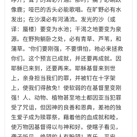
像鹿；哑巴的舌头必能歌唱。在旷野必有水
发出；在沙漠必有河涌流。发光的沙（或
译：蜃楼）要变为水池；干渴之地要变为泉
源。在野狗躺卧之处，必有青草、芦苇，和
蒲草。
“
你们要刚强，不要惧怕，祂必来拯救
你们。这个预言已成就，并还要再成就。因
耶稣已来到，还要再来。耶稣基督来到世
上，亲身担当我们的罪，并被钉在十字架
上，使我们得赦免！使软弱的在基督里变刚
强！人、动物、植物甚至地土都因亚当犯罪
受了咒诅，但因神的良善和恩典，差祂的独
生爱子成为赎罪祭，藉着他的血成就和睦，
使万物因基督得以与神和好。使瞎子看见，
聋子听见，绝望的人有盼望！喜乐、平安、