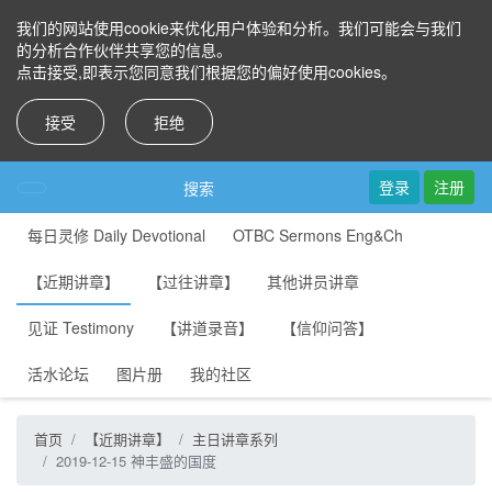
我们的网站使用cookie来优化用户体验和分析。我们可能会与我们
的分析合作伙伴共享您的信息。
点击接受,即表示您同意我们根据您的偏好使用cookies。
接受
拒绝
登录
注册
搜索
每日灵修 Daily Devotional
OTBC Sermons Eng&Ch
【近期讲章】
【过往讲章】
其他讲员讲章
见证 Testimony
【讲道录音】
【信仰问答】
活水论坛
图片册
我的社区
首页
【近期讲章】
主日讲章系列
2019-12-15 神丰盛的国度