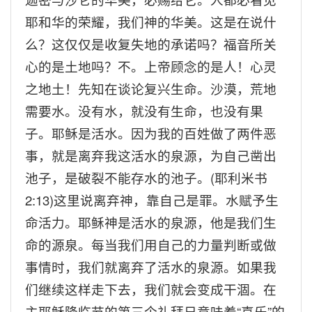
耶和华的荣耀，我们神的华美。这是在说什
么？这仅仅是收复失地的承诺吗？福音所关
心的是土地吗？不。上帝顾念的是人！心灵
之地土！先知在谈论复兴生命。沙漠，荒地
需要水。没有水，就没有生命，也没有果
子。耶稣是活水。因为我的百姓做了两件恶
事，就是离弃我这活水的泉源，为自己凿出
池子，是破裂不能存水的池子。
(
耶利米书
2:13)
这里说离弃神，靠自己是罪。水赋予生
命活力。耶稣神是活水的泉源，他是我们生
命的源泉。每当我们用自己的力量判断或做
事情时，我们就离弃了活水的泉源。如果我
们继续这样走下去，我们就会变成干涸。在
主耶稣降临节的第三个礼拜日意味着“喜乐”的