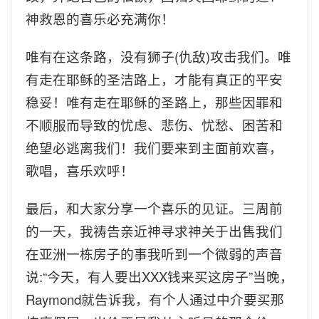
神救恩的喜乐必充满你！
唯有在这条路，没有狮子
(
仇敌
)
攻击我们。唯
有走在耶稣的圣洁路上，才能有真正的平安
稳妥！唯有走在耶稣的圣路上，那些因罪和
不顺服而导致的忧虑、悲伤、忧愁、困苦和
绝望必逃离我们！我们要来到主面前欢喜，
歌唱，喜乐欢呼！
最后，和大家分享一个喜乐的见证。三周前
的一天，我祷告亲近神寻求神关于出售我们
在亚洲一栋房子的事我听到一个微弱的声音
说
:“
今天，有人要出
XXX
钱来买这房子
”
当晚，
Raymond
就告诉我，有个人通过中介要买那