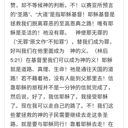
赞，却不等候神的判断。不！以赛亚所预言
的
“
圣路
”
、
“
大道
”
是指耶稣基督！耶稣基督是
拯救我们脱离罪恶的至高恩典之路！唯有耶
稣是圣洁的！祂没有罪。 神使那无罪的
（
“
无罪
”
原文作
“
不知罪
”
），替我们成为罪，
好叫我们在他里面成为 神的义。（林后
5:21
）在基督里我们可以成为神的义！耶稣
就是道路、真理、生命！祂是通往天国的道
路！若不藉着祂，没有人能到父那里去！信
靠耶稣的旅程并不是一分钟的信就完成了，
然后说，好了，我信耶稣了，我接受耶稣
了。现在我可以走自己的路了。不！我们这
些蒙拯救的神的子民需要继续去走这条圣
路，就是要与耶稣同行！靠着耶稣去走！在