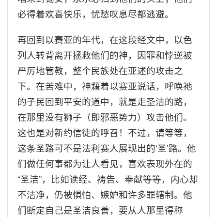
必得着欢喜快乐，忧愁叹息尽都逃避。
再回到以赛亚的年代，在这段经文中，以色
列人转背离开拯救他们的神，因罪和悖逆被
严厉地管教，整个民族处在亚述的攻击之
下。在苦难中，神藉着以赛亚说话，呼唤祂
的子民回到平安的道中，就是走圣洁的路，
在那里没有狮子（即邪恶势力）攻击他们。
这也是对新约信徒的呼召！不过，请等等，
这条圣路可不是法利赛人展现出的‘圣’路。他
们做任何事都为让人看见，喜欢表现外在的
“
圣洁
”
，比如读经、祷告、奉献等等，内心却
不洁净，仍被惧怕、嫉妒和许多罪辖制。他
们断定自己是圣洁良善，要从人那里得称