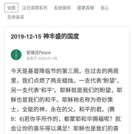
全部
主日讲章系列
系统查经
基要真理
信心
生命进深
2019-12-15 神丰盛的国度
管理员Peace
发表于 2024-01-08
今天是基督降临节的第三周。在过去的两周
里，我们点燃了两支蜡烛。一支代表“盼望”，
另一支代表“和平”。耶稣就是我们的盼望，耶
稣也是我们的和平。耶稣祂名称为奇妙策
士，全能的神，永在的父，和平的君。
(
赛
9
：
6)
若你手所作的，都蒙耶和华赐福呢？就
会让你的喜乐得以满足！耶稣也是我们的喜