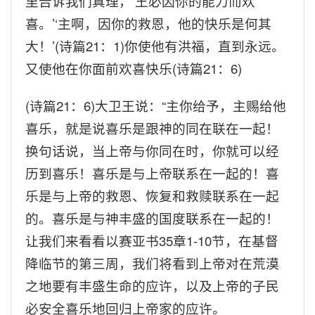
里告诉我们真理，
‘
王必因你的能力而欢
喜。
’‘
主啊，因你的救恩，他的快乐是何其
大！
’(
诗篇
21
：
1)
你使他有洪福，直到永远。
又使他在你面前欢喜快乐
(
诗篇
21
：
6)
(
诗篇
21
：
6)
大卫王说：
“
主你给予，主赐给他
喜乐，就是说喜乐是跟神的同在联在一起！
换句话说，当上帝与你同在时，你就可以经
历到喜乐！喜乐是与上帝联系在一起的！喜
乐是与上帝的救恩、恢复和救赎联系在一起
的。喜乐是与神丰盛的国度联系在一起的！
让我们来看看以赛亚书
35
章
1-10
节，在基督
降临节的第三周，我们将看到上帝对在荒漠
之地要有丰盛生命的应许，以及上帝的子民
必安全喜乐地回归上帝家的应许。