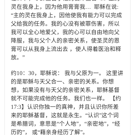
灵在我身上，因为他用膏膏我
…
耶稣在说
:
“
主的灵在我身上，因他使我有能力可以完成
父给我的任务。我的心没有被罪伤害，所以
我可以全心地爱父，我的心可以自由地向父
降服，我与父个人的亲密关系，使圣灵的恩
膏可以从我身上流出去
，使人得着医治和释
放。
”
约
10
：
30
，耶稣说：
我与父原为一。
这里讲
的是耶稣与天父合一、亲密的关系。你想
想，如果没有与天父的亲密关系，耶稣基督
就不可能完成他的任务。我们也一样。
【约
17:3
】认识你独一的真神，并且认识你所差
来的耶稣基督，这就是永生。
“
认识
”
这个词
是希腊词，意思是
“
个人地
”
，
“
亲密地
”
，
“
经
历的
”
，
或
“
藉亲身经历了解
”
。