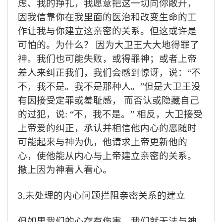
虑、我的挣扎，我愿意把这一切向你敞开，
因我信靠你在我里面的医治和改变生命的工
作让我与你建立这亲密的关系。但这或许是
可怕的。为什么？
因为大卫王大大地得罪了
神。我们也可能失败，或得罪神；或者上帝
差人来纠正我们，我们会感到惊讶，说：
“
不
不，我不是。我不是那种人。
”
但是大卫王没
有因接受定罪或羞耻感，
而否认或隐藏自己
的过犯，说
: “
不，我不是。
”
相反，大卫接受
上帝爱的纠正，承认并相信他内心的恶随时
可能起来与神为仇，他请求上帝更新他的
心，使他能从内心与上帝建立亲密的关系。
撒上因为神看人看心。
3,
未处理的内心问题拦阻亲密关系的建立
但如果我们的心存有伤害，我们就无法与神