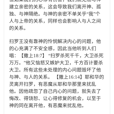
建立亲密的关系，这会导致我们离开神、孤
独、与神隔绝。与神的亲密不单关乎
“
我
”
个
人与上帝的关系，同样也会影响人与人之间
的关系。
扫罗王没有靠神的怜悯解决内心的问题，他
的心充满了不安全感，因此当他听到人们
唱：【撒上
18:7
】
“
扫罗杀死千千，大卫杀死
万万。
”
他又恼怒又嫉妒大卫，千方百计要杀
大卫。所有这些未处理的内心问题毁坏了他
与神、与人的关系。
【撒上
16:14
】耶和华的
灵离开扫罗，有恶魔从耶和华那里来扰乱
他。因他疏忽了自己内心的问题，就失去了
悔改、得饶恕、让心得修复的机会，以至于
神的同在离开他，有恶魔来扰乱他。