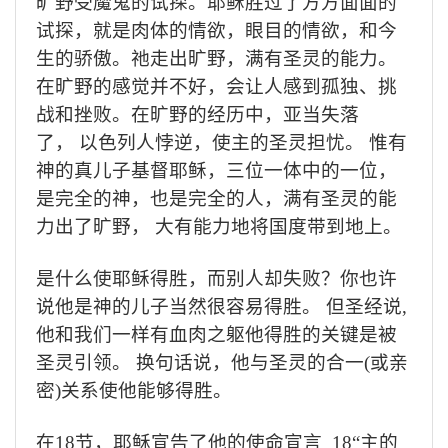
旷野受魔鬼的试探。耶稣胜过了方方面面的
试探，就是肉体的情欲，眼目的情欲，和今
生的骄傲。祂走出旷野，满有圣灵的能力。
在旷野的感觉并不好，会让人感到孤独、挑
战和挫败。在旷野的经历中，亚当失落
了，
以色列人悖逆，使主的圣灵担忧。
惟有
神的真儿子基督耶稣，三位一体中的一位，
是完全的神，也是完全的人，满有圣灵的能
力出了旷野，
大有能力地将国度带到地上。
是什么使耶稣得胜，而别人却失败？你也许
说他是神的儿子当然很容易得胜。
但圣经说
,
他和我们一样有血肉之躯他得胜的关键是被
圣灵引领。
换句话说，他与圣灵的合一
(
或亲
密
)
关系使他能够得胜。
在
18
节，耶稣宣告了他的使命宣言
18“
主的