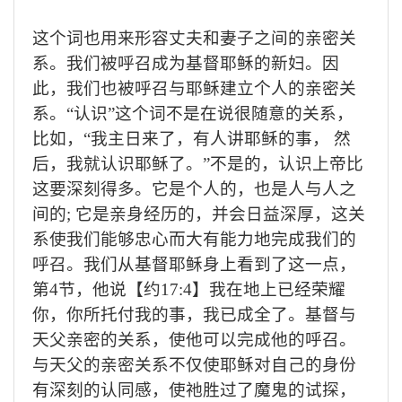
这个词也用来形容丈夫和妻子之间的亲密关
系。我们被呼召成为基督耶稣的新妇。因
此，我们也被呼召与耶稣建立个人的亲密关
系。
“
认识
”
这个词不是在说很随意的关系，
比如，
“
我主日来了，有人讲耶稣的事，
然
后，我就认识耶稣了。
”
不是的，认识上帝比
这要深刻得多。它是个人的，也是人与人之
间的
;
它是亲身经历的，并会日益深厚，这关
系使我们能够忠心而大有能力地完成我们的
呼召。我们从基督耶稣身上看到了这一点，
第
4
节，他说【约
17:4
】我在地上已经荣耀
你，你所托付我的事，我已成全了。基督与
天父亲密的关系，使他可以完成他的呼召。
与天父的亲密关系不仅使耶稣对自己的身份
有深刻的认同感，使祂胜过了魔鬼的试探，