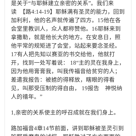
是关于
“
与耶稣建立亲密的关系
”
。我们来
读
【路
4:14-19
】耶稣满有圣灵的能力，回到
加利利，他的名声就传遍了四方。
15
他在各
会堂里教训人，众人都称赞他。
16
耶稣来到
拿撒勒，就是他长大的地方。在安息日，照
他平常的规矩进了会堂，站起来要念圣经。
17
有人把先知以赛亚的书交给他，他就打
开，找到一处写着说：
18“
主的灵在我身上，
因为他用膏膏我，叫我传福音给贫穷的人；
差遣我报告：被掳的得释放，瞎眼的得看
见，叫那受压制的得自由，
19
报告 神悦纳
人的禧年。
”
1,
亲密的关系使主的呼召成就在我们身上。
路加福音
4
章
14
节前面，讲到耶稣被圣灵引到