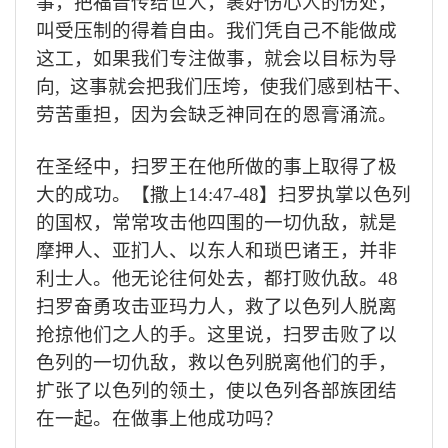
事，把福音传给世人，裹好伤心人的伤处，
叫受压制的得着自由。我们凭自己不能做成
这工，如果我们专注做事，就会以目标为导
向
,
这事就会把我们压垮，使我们感到枯干、
劳苦重担，因为会缺乏神同在的恩膏涌流。
在圣经中，扫罗王在他所做的事上取得了极
大的成功。【撒上
14:47-48
】扫罗执掌以色列
的国权，常常攻击他四围的一切仇敌，就是
摩押人、亚扪人、以东人和琐巴诸王，并非
利士人。他无论往何处去，都打败仇敌。
48
扫罗奋勇攻击亚玛力人，救了以色列人脱离
抢掠他们之人的手。这里说，扫罗击败了以
色列的一切仇敌，救以色列脱离他们的手，
扩张了以色列的领土，使以色列各部族团结
在一起。在做事上他成功吗？