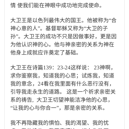
情
使我们能在神眼中成功地完成使命。
大卫王是以色列最伟大的国王。他被称为
“
合
神心意的人
”
。基督耶稣又称为
“
大卫的子
孙
”
。大卫王的成功不只是因做事好，更是因
为他认识神的心。他与神亲密的关系为神在
他身上成就应许奠定了基础。
大卫王在诗篇
139
：
23-24
这样说：
23
神啊，
求你鉴察我，知道我的心思；试炼我，知道
我的意念，
24
看在我里面有什么恶行没有，
引导我走永生的道路。
这是一个祈求亲密关
系的祷告
,
大卫王切望神能洁净他的心思，
“
让我的心与你合一
”
，那是亲密的关系。
我不再隐藏我的惧怕、我的渴望、我的忧