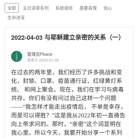
全部
主日讲章系列
系统查经
基要真理
信心
生命进深
2022-04-03 与耶稣建立亲密的关系（一）
管理员Peace
发表于 2024-01-08
在过去的两年里，我们经历了许多挑战和变
化，封锁、口罩、疫苗通行证、红绿黄灯系
统、
和网上聚会。现在，我们在学习与病毒
共存。你们有没有问过自己这样一个问题
——“
我怎样才能走出疫情后，
不单是幸存，
而是可以得胜？
”
这是我从
2022
年初一直祷告
向上帝求问的。那时，
“
亲密
”
这个词显明在
我心里。所以今天，我要开始分享一个系列