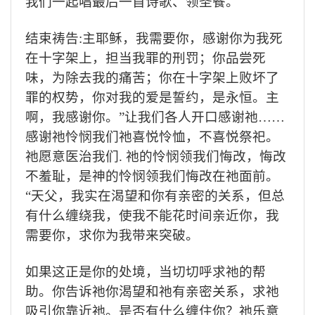
我们一起唱最后一首诗歌、领圣餐。
结束祷告
:
主耶稣，我需要你，感谢你为我死
在十字架上，担当我罪的刑罚；你品尝死
味，为除去我的痛苦；你在十字架上败坏了
罪的权势，你对我的爱是誓约，是永恒。主
啊，我感谢你。
”
让我们各人开口感谢祂
……
感谢祂怜悯我们祂喜悦怜恤，不喜悦祭祀。
祂愿意医治我们
.
祂的怜悯领我们悔改，悔改
不羞耻，是神的怜悯领我们悔改在祂面前。
“
天父，我实在渴望和你有亲密的关系，但总
有什么缠绕我，使我不能花时间亲近你，我
需要你，求你为我带来突破。
如果这正是你的处境，当切切呼求祂的帮
助。
你告诉祂你渴望和祂有亲密关系，求祂
吸引你靠近祂。
是否有什么缠住你？祂乐意