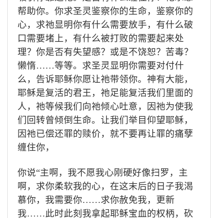
帮助你。你求圣灵鉴察你的生命，鉴察你的
心，求祂显明你有什么需要放手，有什么破
口需要堵上，有什么被打败的需要起来处
理？你是否有失望感？或是不饶恕？苦毒？
懒惰
……
等等。求圣灵显明你需要对付什
么，告诉耶稣你愿让祂带领你。神有大能，
耶稣是复活的君王，祂足能复活我们里面的
人，祂等候我们向祂倾心吐意，因祂为使我
们回转曾倾倒生命。让我们举目仰望耶稣，
因祂已偿还罪的赎价，就不要再让罪的痛孽
缠住你，
你说
“
主啊，我不愿我心刚硬好像扫罗，主
啊，求你柔软我的心，在这末后的日子我渴
慕你，我需要你
……
求你赦免我，更新
我
……
此时此刻我拿起耶稣宝血的权柄，砍