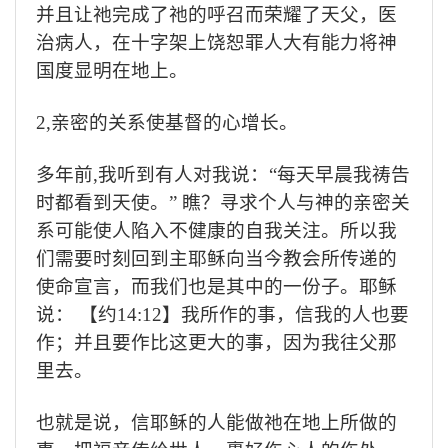
并且让祂完成了祂的呼召而荣耀了天父，医
治病人，在十字架上饶恕罪人大有能力将神
国度显明在地上。
2,
亲密的关系使基督的心增长。
多年前
,
我听到有人对我说：
“
每天早晨我祷告
时都看到天使。
”
瞧？寻求个人与神的亲密关
系可能使人陷入不健康的自我关注。所以我
们需要时刻回到主耶稣向当今教会所传递的
使命宣言，而我们也是其中的一份子。耶稣
说：
【约
14:12
】我所作的事，信我的人也要
作；并且要作比这更大的事，因为我往父那
里去。
也就是说，信耶稣的人能做祂在地上所做的