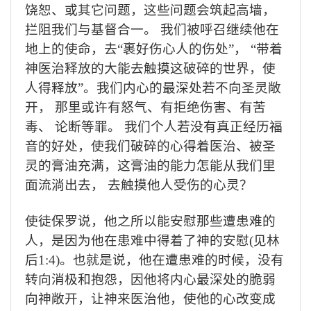
饶恕、或其它问题，这些问题会筑起高墙，
拦阻我们与基督合一。
我们被呼召继续他在
地上的使命，去
“
裹好伤心人的伤处
”
，
“
带着
神医治释放的大能去触摸这破碎的世界，使
人得释放
”
。我们内心的最深处若不向圣灵敞
开，
那里或许有怒气、有拒绝伤害、有苦
毒、
论断等罪。
我们个人若没有真正经历福
音的好处，使我们破碎的心得着医治、被圣
灵的膏油充满，这膏油的能力怎能从我们里
面流淌出去，
去触摸他人受伤的心灵？
使徒保罗说，他之所以能安慰那些遭患难的
人，是因为他在患难中得着了神的安慰
(
见林
后
1:4)
。也就是说，他在遭患难的时候，没有
转向消极和抱怨，因他将内心最深处的脆弱
向神敞开，让神来医治他，使他的心改变成