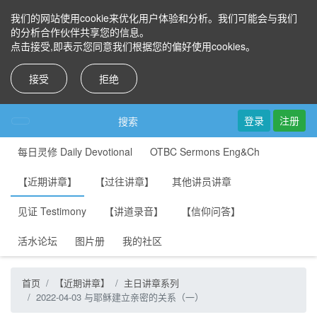
我们的网站使用cookie来优化用户体验和分析。我们可能会与我们
的分析合作伙伴共享您的信息。
点击接受,即表示您同意我们根据您的偏好使用cookies。
接受
拒绝
登录
注册
搜索
每日灵修 Daily Devotional
OTBC Sermons Eng&Ch
【近期讲章】
【过往讲章】
其他讲员讲章
见证 Testimony
【讲道录音】
【信仰问答】
活水论坛
图片册
我的社区
首页
【近期讲章】
主日讲章系列
2022-04-03 与耶稣建立亲密的关系（一）