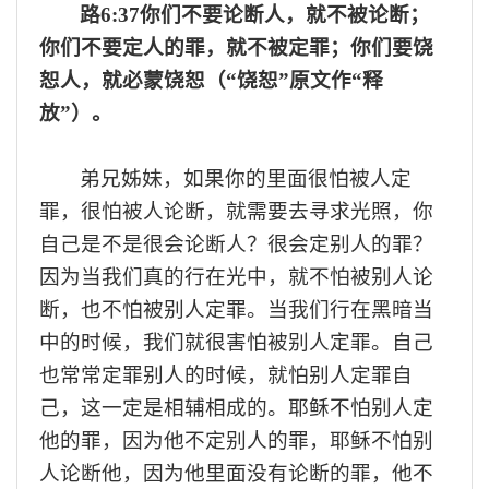
路
6:37你们不要论断人，就不被论断；
你们不要定人的罪，就不被定罪；你们要饶
恕人，就必蒙饶恕（“饶恕”原文作“释
放”）。
弟兄姊妹
，
如果
你
的里面很怕被人定
罪，很怕被人论断，
就需要
去寻求
光照
，
你
自己
是不是很会论断人
？
很会定别人的罪？
因为当我们真的行在光中，就不怕被别人论
断，也不怕被别人定罪。当我们行在黑暗当
中的时候，我们就很害怕被别人定罪
。
自己
也常常定罪别人的时候，就怕别人定罪自
己，这一定是相辅相成的
。
耶稣不怕别人定
他的罪，因为他不定别人的罪，耶稣不怕别
人论断他，因为他里面没有论断的罪，他不