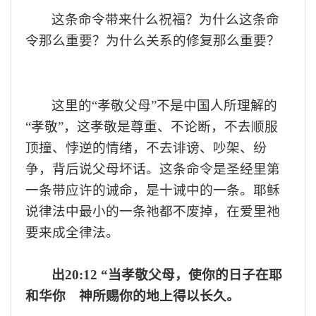
这条命令带来什么祝福？为什么这条命
令那么重要？为什么关系的修复那么重要？
这里的
“孝敬
父母
”不是中国人所理解的
“孝敬”，
这孝敬
是
尊重
、
不论断，不
去顺服
顶撞
、
悖逆的情绪
，不去
诽谤、吵架
、
纷
争
，背后说父母坏话
。
这条命令是圣经里第
一条带应许的诫命，是十诫中的一条。耶稣
说律法中最小的一条祂都不废掉，在爱里祂
要来成全律法。
出
20:12
“当孝敬父母，使你的日子在耶
和华你 神所赐你的地上得以长久。