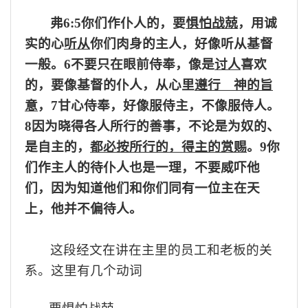
弗
6:
5你们作仆人的，要
惧怕战兢
，用诚
实的心
听从
你们肉身的主人，好像听从基督
一般。
6不要只在眼前侍奉，像是
讨人
喜欢
的，要像基督的仆人，从心里
遵行 神的旨
意
，
7甘心侍奉，好像服侍主，不像服侍人。
8因为晓得各人所行的善事，不论是为奴的、
是自主的，
都必按所行的，得主的赏赐
。
9你
们作主人的待仆人也是一理，不要威吓他
们，因为知道他们和你们同有一位主在天
上，他并不偏待人。
这段经文在讲
在
主
里的员工和老板的关
系
。
这里有几个动词