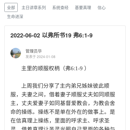
全部
主日讲章系列
系统查经
基要真理
信心
生命进深
2022-06-02 以弗所书19 弗6:1-9
管理员华
发表于 2024-01-08
主里的顺服权柄（
弗
6
:
1
-
9
）
上周我们分享了主内弟兄姊妹彼此顺
服，夫妻之间，借着妻子顺服丈夫如同顺服
主，丈夫爱妻子如同基督爱教会，为教会舍
命的操练。
操练不是
单
在
外在的
做
事
上
。是
在
信
真理上操练
，
里面
的
呼求主
、
呼求圣
灵，借着真理让圣灵光照自己里面的各种
与