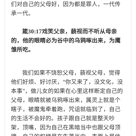
们对自己
的父母好，因为都是罪人
，
一代传
承一代
。
箴
30:17戏笑父亲，藐视而不听从母亲
的，他的眼睛必为谷中的乌鸦啄出来，为鹰
雏所吃。
我们
如果不
饶恕
父母，藐视
父母，觉得
他们
好烦
、
好讨厌
，
“
你又来了，没文化，没
本事
”，
做儿女的
如果
在心里
这样
断定自己的
父母
，
眼睛
就
被乌鸦啄出来
，
属灵上
就
是个
瞎子
，
被魔鬼牵着跑
，咒诅
就临到了
，自己
的
生活不会好的
。
孩子跟自己就是整天吵
架，顶嘴，因为
自己
在黑暗当中也跟父母顶