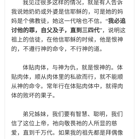
我见
过
很多这样的
情况，
就是有人告诉
我说
她
奶奶
或外婆
是信耶稣的，可是
她
的妈
妈是个佛教徒，
她
这一代啥也不信
。
“
我必追
讨他的罪，自父及子，直到三四代
”，说明这
祖上的
信徒
，
在他信耶稣的时候，他是恨神
的，不遵
行
神的命令
，
不
行
神的道
。
体贴肉体
，
与神为仇，就是恨神的
。
体
贴肉体，顺从肉体里的私欲而行，
就
不
能
顺
从神的命令
。常年行在体贴肉体中，就得肉
体的败坏的果子。
弟兄姊妹
，我们
要有智慧
、
聪明
，我们
信了这位上帝，
祂
向敬畏
祂
的人所
显
的慈
爱，直到千万代
。
如果我的祖先都是拜偶像