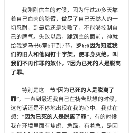
我刚刚信主的时候，因为行过
20多天靠
着自己血肉的
膀臂，
做尽了自己天然人的一
切忍耐
，
到最后还是失败了，不能够控制自
己的脾气
。
失败以后，
跪到
主的面前
，
神就
给我罗马书
6章6节到7节
，
罗
6:6因为知道我
们的旧人和他同钉十字架，使罪身灭绝，叫
我们不再作罪的奴仆。7因为已死的人是脱离
了罪
。
特别是这一节
“
因为已死的人是脱离了
罪
”，
一直到最近我自己在祷告
默想
的时候，
这句话还是不停
地
出现在我的心中。我就在
想
：
“
因为已死的人是脱离了罪
”，
有的时候
我
在环境里面有焦虑
、
急躁
，
有着急，
是
因