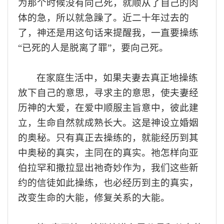
为那个时候没有
向己
死，就顺从了自己的肉
体
的急，
所以就急躁了
。近二
十年过去的
了，
神还是用这
句
话来提醒我
，
一直要操练
“
已死的人是脱离了罪
”，
要
向己
死
。
在
家庭生活
中，
如果
夫妻
去真正
地
操练
放下自己的意思，寻求主的意思，使夫妻经
历神的大爱，在爱中顺服主旨意中，
彼此建
立
，
生命自然就成熟长大。这是神设立婚姻
的奥秘。
只有真正去操练的，就能经历到其
中奥秘的真实，主同在的真实。祂怎样向亚
伯拉罕和撒拉显出祂奇妙作为，我们这些新
约的信徒如此操练，也必经历到主的真实，
改变生命的大能，修复关系的大能。