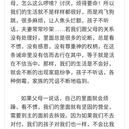
母，
怎么这么啰嗦？讨厌，烦得要命
！
所以
我们
的
生活
就
不
是样样都很好，
而是
鸡飞狗
跳
，很多麻烦，让人焦头烂额，孩子不听
话，夫妻常常吵架
……若我们
跟父母的关系
没有处理好，里面总是很多的论断，总是看
不惯，没有感恩，没有尊重神的权柄，在这
条
诫命
里没有信
而去行在其中，
等于就是活
在不
信
当中
。那样，我们的生活
是不会好，
就会
不断的
出现家庭纷争
，
孩子不听话，
各
种
倒霉，家族的
咒诅
不断
地临到。
如果
父母一说话，
自己的
里面就
会
烦
躁，看不惯
，我们的
里面就有坚固的
营垒
，
需要到主的面前去拆毁
。
因为如果
我们
不
去
对付
，
我们
的孩子对
我们
也
一样，
不会
比我