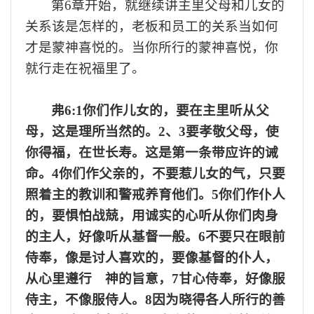
第
6
章开始，就继续讲主里父母和儿女的
关系该是怎样的，老板和员工的关系当如何
才是蒙神喜悦的。当你所行的蒙神喜悦，你
就行走在祝福里了。
弗
6:1你们作儿女的，要在主里听从父
母，这是理所当然的。2
、
3
要孝敬父母，使
你得福，在世长寿。这是第一条带应许的诫
命。
4你们作父亲的，不要惹儿女的气，只要
照着主的教训和警戒养育他们。5你们作仆人
的，要惧怕战兢，用诚实的心听从你们肉身
的主人，好像听从基督一般。6不要只在眼前
侍奉，像是讨人喜欢的，要像基督的仆人，
从心里遵行 神的旨意，7甘心侍奉，好像服
侍主，不像服侍人。8因为晓得各人所行的善