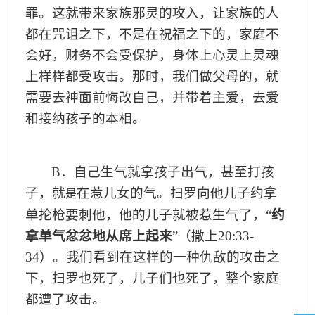
罪
。
这就带
来
家族邪灵的攻
入
，让
家族的人
都在
咒诅
之下，不是在祝福之下的，家庭不
会好，财务不会受保护，身体上心灵上灵魂
上样样都受攻击
。那时，我们做父母的，就
需要去神面前悔改自己，并带着主爱，去爱
和接纳孩子的本相。
B
．自己生气就拿孩子出气，甚至打孩
子，就
在惹儿女的气。扫罗向他儿子约拿
是
单抡枪要刺他，他的儿子就被惹生气了，
“
约
拿单气忿忿地从席上起来
”（撒上20:33-
34）。
我们
看
到
在这样的一种仇敌的攻击
之
下，
扫罗也死了，儿子
们
也死了，
整个家庭
都遭了攻击。