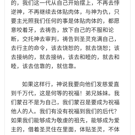
的，
我们
这一代从
自己
开始摆上，不再去
悖
逆
神，不再
继续去体
贴肉体
，与神为仇
，只
要主光照我
们
任何的事
是
体贴肉体
的
，都愿
意咬着牙，
去祷告，放下自己的不服和论
断，交托神去审判，
祷告到圣灵充满
自己，
去
行主的命令，该去饶恕
的，就去
饶恕
；
该
去接纳
的，就去
接纳，该去和睦
的，就去
和
睦，该去信靠
的，就
信靠。
如果这样行，神说我要向他们发慈爱直
到千万代，这是何等的祝福
！
弟兄姊妹
。
我
们
蒙召
不是为自己，我们
蒙召
是要成为祝福
他人的人
。我们
有没有祝福到
我们
的后代？
如果
我们
能够成为敬虔的祖先，能够成为爱
主的
，借着
圣灵住在里面，体贴圣灵，不体