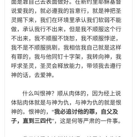
面是靠自己去表面做
好
。在新约里耶稣基督
说爱我的
，
就必遵我的
旨意
行，就是
神
把圣
灵赐下来
，
我们在环境里承认我们软弱不能
做，承认我行不出来，但是我不顺服这个行
不出来，我不顺服不饶恕，我不顺服悖逆，
我不是不顺服挑剔
，
我相信我自己就是这样
有罪的，我与
他同钉十字架
，我转向
神，
我
呼求圣灵
，
圣灵会释放能力，带领我去遵行
神的话
，去
爱神。
什么叫恨神？顺从肉体的，因为经上说
体贴肉体就是
与
神
为
仇，
与
神
为
仇的就是恨
神的
。
恨神的
，
“
我必追讨他的罪，自父及
子，直到三四代
”
，这是何等严肃的一件事
。