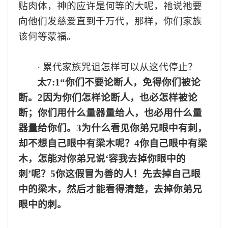
贴肉体，神的应许是何等的大
呢
，
祂
说
祂
要
向他们发慈爱直到千万代，
那样，你们家族
该何等蒙福。
·
累代家族咒诅怎样可以从这代停止？
太
7:1“你们不要论断人，免得你们被论
断。2因为你们怎样论断人，也必怎样被论
断；你们用什么量器量给人，也必用什么量
器量给你们。3为什么看见你弟兄眼中有刺，
却不想自己眼中有梁木呢？4你自己眼中有梁
木，怎能对你弟兄说‘容我去掉你眼中的
刺’呢？5你这假冒为善的人！先去掉自己眼
中的梁木，然后才能看得清楚，去掉你弟兄
眼中的刺。