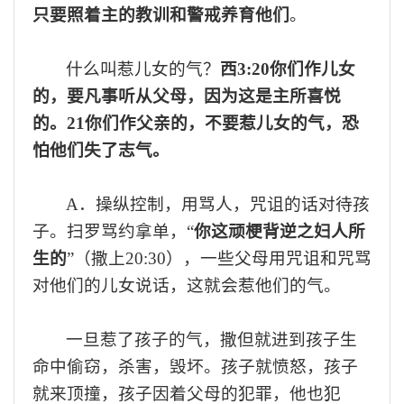
只要照着主的教训和警戒养育他们
。
什么叫惹儿女的气？
西
3:20
你们作儿女
的，要凡事听从父母，因为这是主所喜悦
的。
21
你们作父亲的，不要惹儿女的气，恐
怕他们失了志气。
A
．操纵控制，用骂人，咒诅的话对待孩
子。扫罗骂约拿单，
“
你这顽梗背逆之妇人所
生的
”（撒上20:30），一些父母用咒诅和咒骂
对他们的儿女说话，这就会惹他们的气。
一旦惹了孩子的气
，
撒
但
就
进到孩子生
命中偷窃，杀害，毁坏。
孩子就愤怒，孩子
就来顶撞，孩子因着父母的犯罪，他也犯