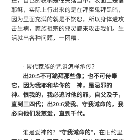
撞，
自己的
权柄是在失落当中
。
表面上是信
耶稣，实际上行出来的是在拜魔鬼拜黑暗，
因为里面充满的就是不饶恕，所以身体遭攻
击生病，家族祖宗的邪灵都来攻击
我们。
生
活就出
各种
问题
，
一团糟。
·
累代家族的咒诅怎样承传？
出
20:5不可跪拜那些像；也不可侍奉
它，因为我耶和华你的 神，是忌邪的
神。恨我的，我必追讨他的罪，自父及子，
直到三四代；
出
20:6爱我、守我诫命的，我
必向他们发慈爱，直到千代。
谁是爱神的？
“
守我诫命
的
”
，
在旧约里