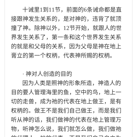
十诫里
1到11节，
前面的
6
条诫命都是直
接跟神发生关系的
，
是对神的，违背了就顶
撞了神。除神以外，
12节开始，就
跟
人的
世
界发生关系了
，第一条和这个世界发生关系
的就是和父母的关系，因为父母是神在地上
膏立的第一个权柄，代表神所赐的权柄。
·
神对人创造的目的
因为人类是
照
神
的形象所造，神造人的
目的要人管理
海里
的鱼，空中的鸟，地上一
切的走兽，成为
祂
的代表
在
地上
做王
，是有
权柄的。
做王不是我们自己做王，而是我们
听从神的话，我们做神的代表在地上管理
万
物
，
听
神怎么说
，
我们
就
怎么做，我们做
祂