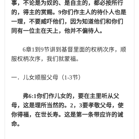
事，不论是为奴的、是自主的，都必按所行
的，得主的赏赐。9你们作主人的待仆人也是
一理，不要威吓他们，因为知道他们和你们
同有一位主在天上，他并不偏待人。
6章1到9节
讲到基督里面的
权柄次序，
顺
服
权柄次序，我们
就
蒙
福。
一．
儿女顺服父母
（
1-3节）
弗
6:1你们作儿女的，要在主里听从父
母，这是理所当然的。2
，
3
要孝敬父母，使
你得福，在世长寿。这是第一条带应许的诫
命。