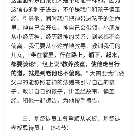
这
里面的东西跟别人是不可能一样的
。
因为
这
信心的
种子进去
，
不单是
我们和孩子
读圣
经
、
引导
他，
同时
我们
把神带进
孩子的生命
里
，神自己
会
开启
，
神自己
会
带领
。小朋友
从小经历神，
经历跟神的关系，到老都不会
偏离
。我们要
从小这样
地
教导
、
教训
我们
的
儿女
，
“
坐在家里，行在路上，躺下，起来，
都要谈论
”。
经
上
说
“
教养孩童，使他走当行
的道，就是到老他也不偏离。
”
太需要我们做
父母的能够照着神的法则来引导自己的孩
子，教导自己的孩子，讲圣经故事，读圣
经，
和他一起
祷告，为他
按手
祷告。
三．基督徒员工尊重顺从老板，基督徒
老板恩待员工
（
5-9节）