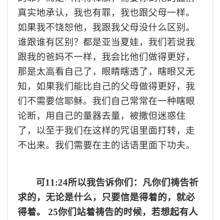
真实
地
承认，我也有罪，我也跟父母一样
。
如果我不饶恕他，我跟我父母没什么区别
。
谁跟谁有区别
？
都是亚当
夏娃
，
我们若
说我
跟我的爸妈不一样，我会比他们做得更好，
那是
太高看自己了，
眼睛
瞎透了
，
瞎眼又无
知，如果
我们
能比
自己的父母
做得更好，
我
们
不需要信耶稣
。
我们自己常常在一种瞎眼
论断，用自己的
量器
去
量，
被撒
但
迷惑住
了，以至于我们在这样的
咒诅
里面
打转，
走
不出来
。我们
需要在主的话语里面下功夫。
可
1
1
:
24
所以我告诉你们：凡你们祷告祈
求的，无论是什么，只要信是得着的，就必
得着。
25
你们站着祷告的时候，若想起有人