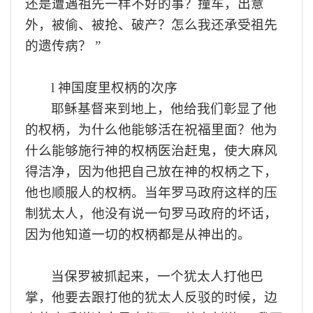
还是遭遇祖先
一样
不好的
事？
撞车
，出意
外，被偷、
被抢
、破产？怎么我还承受祖先
的遗传病？
”
l
神国度里权柄的次序
耶稣基督来到地上，他给我们彰显了他
的权柄，为什么他能够活在祝福里面？他为
什么能够施行神的权柄医治赶鬼，使大麻风
得洁净，因为他把自己放在神的权柄之下，
他也顺服人的权柄。
当年
罗马政府
这样的
压
制犹太人，他没有说一句罗马政府的坏话，
因为他知道一切的权柄都是从神出的。
当保罗
被
抓起来
，一个犹太人
打他巴
掌，他要去跟
打他的
犹太人反驳的时候，边