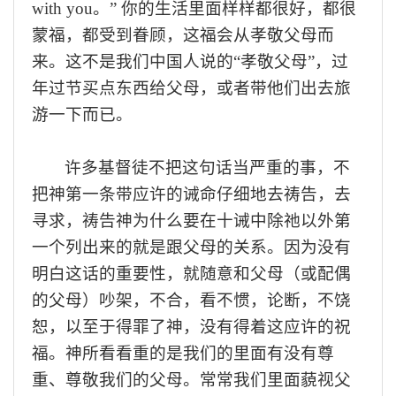
with you。
”
你的生活里面样样都很好，都很
蒙
福
，
都受到眷顾，
这福会
从孝敬父母
而
来。这
不是我们中国人
说的
“
孝敬父母
”
，过
年过节买点
东西给父母
，
或者带
他
们
出去旅
游一下
而已。
许多基督徒不把这句话当
严重的事
，不
把神第一条带应许的
诫命
仔细
地
去祷告，去
寻求
，祷告
神为什么要
在十诫中
除
祂
以外第
一个列出来的就是跟父母的关系
。因为没有
明白这话的重要性，就随意和父母（或配偶
的父母）吵架，不合，看不惯，论断，不饶
恕，以至于得罪了神，没有得着这应许的祝
福。
神所看看重的是
我们
的里面有没有尊
重
、
尊敬
我们
的父母
。
常常我们里面藐视
父