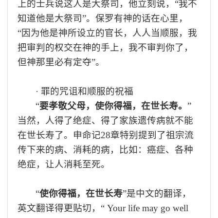
上的士兵说这
人
是大
祭司
，他立刻说
，
“
我不
知道他是大
祭司
”。
保罗有神的话在心里
，
“
因为他是神所设立
的官长
，人人当顺服，我
把审判的权交在神的手上，我不审判你了，
但神那里必有
定夺
”
。
·
罪的咒诅和顺服的祝福
“
要孝敬父母，使你得福，在世长寿
。
”
当然，人得了
绝症
、得了
家
族
遗传病
就不能
在世长寿
了。申命记
28章
特别
提到了祖宗流
传下来的
病、
消耗的病
，比如：癌症、各种
绝症，让人消耗至死。
“
使你得福，在世长寿
”是
中
文
的翻译，
英文翻译
得
更
贴切
，
“ Your
life may go well