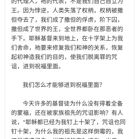
的代理人，
祂
的代表，不是我们自己自立为
王
。
因为悖逆
，人类
失落了权柄，
权柄被撒
但夺去了，
我们成了
撒但的
俘虏，阶下囚
，
撒但成了世界的王，
全世界都
卧
在那恶者的
手下。耶稣基督来到地上，在十字架上为我
们舍命，
祂
要来修复
我们和神的关系
，恢复
起初神造我们的目的
，
使我们脱离罪的
咒
诅，
进到祝福里面
。
我们
怎么才能够进到祝福里面
？
今
天
许多的基督徒为什么
没有得着全备
的蒙福，还在被家族
祖先的
咒诅影响？有人
说
，
“
耶稣都已经为我
钉
上
十
架了，
咒诅
也同
钉十架
，为什么我
的
祖先是这样倒霉的，我