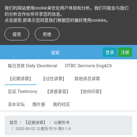
我们的网站使用cookie来优化用户体验和分析。我们可能会与我们
的分析合作伙伴共享您的信息。
点击接受,即表示您同意我们根据您的偏好使用cookies。
接受
拒绝
登录
注册
搜索
每日灵修 Daily Devotional
OTBC Sermons Eng&Ch
【近期讲章】
【过往讲章】
其他讲员讲章
见证 Testimony
【讲道录音】
【信仰问答】
活水论坛
图片册
我的社区
首页
【近期讲章】
以弗所书
2022-06-02 以弗所书19 弗6:1-9