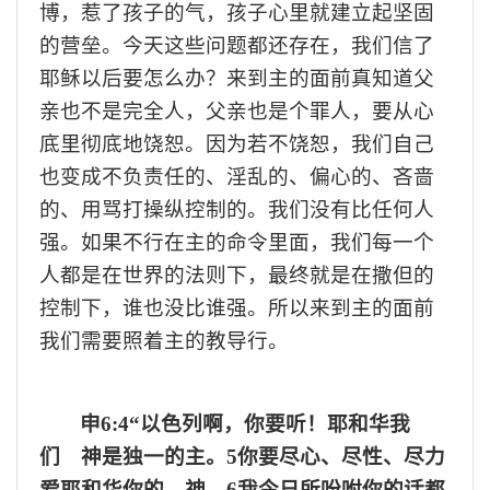
博
，惹了孩子的气，
孩子心里就
建立起
坚固
的
营垒。
今天这些问题都
还
存在，
我们
信了
耶稣以后要怎么办？来到主的面前真知道父
亲也不是完全人，父亲也是个罪人，要从心
底里彻底
地
饶恕
。
因为
若
不饶恕
，我们自己
也变成不负责任的
、
淫乱的
、
偏心的
、
吝啬
的
、
用骂打操纵控制的
。我们
没有比任何人
强
。
如果不行在主的命令里面
，
我们每一个
人都是在世界的法则下，最终就是在撒
但
的
控制下，谁也没比谁强
。
所以来到
主
的面前
我们需要
照着主的教导行。
申
6:4“以色列啊，你要听！耶和华我
们 神是独一的主。5你要尽心、尽性、尽力
爱耶和华你的 神。6我今日所吩咐你的话都