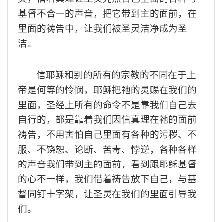
基督
不合一的
声音
，
把
它
带到主的面前
，
在
里面的祷告中，
让我们
被圣灵洁净成为圣
洁
。
信耶稣和别的所有
的宗教的不同在于上
帝是何等的怜悯，耶稣把
祂
的
灵赐
在我们的
里面，
圣
经
上
所有的命令不是靠我们自己去
自行的，都是靠着我们
因
信真理在
祂
的面前
祷告，不用害怕自己里面有各种的污秽
、
不
服、不饶恕
、
论断、
苦毒
、
悖逆，
各种各样
的声音我们带到主的面前，看到跟耶稣基督
的心不一样，我们
借着
祷告放下自己，与基
督
同钉十字架
，让圣灵在我们的里面引导我
们
。