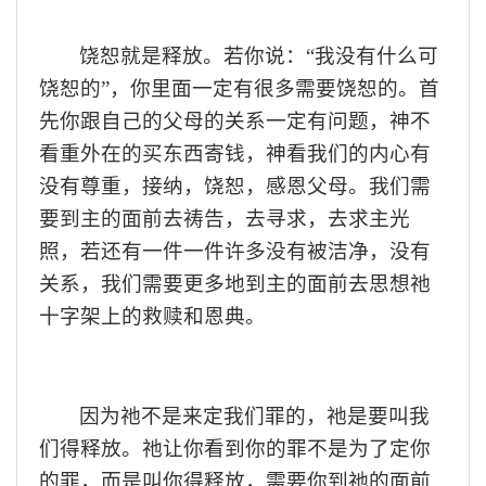
饶恕
就是
释放
。若你
说
：
“
我没有什么可
饶恕的
”
，
你
里面一定有很多需要饶恕的
。
首
先
你
跟
自己
的父母的关系一定有问题，神不
看重
外在的买东西寄钱，
神看
我们
的内心
有
没有
尊重，接纳，
饶恕，
感恩父母。我们
需
要到主的面前去祷告，去寻求
，
去求主光
照，
若
还有一件一件
许多没有被洁净，
没有
关系，
我们
需要更多
地
到主的面前去思想
祂
十字架上
的救赎
和恩典。
因为祂不是来定我们罪的，祂是要叫我
们得释放。祂
让你看到你的罪不是为了定你
的罪，而是叫你得释放，需要你到
祂
的面前