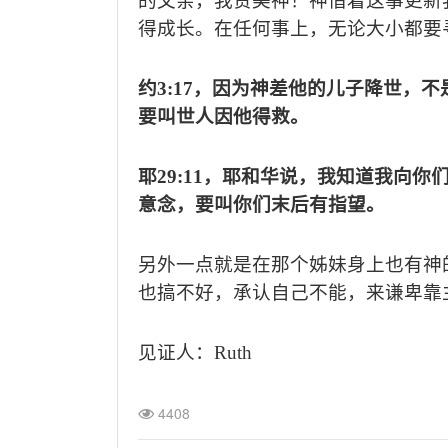
的父亲，我赞美神！神借着这事更新
得成长。在任何事上，无论大小都要
约
3:17
，因为神差他的儿子降世，不
要叫世人因他得救。
耶
29:11
，耶和华说，我知道我向你
意念，要叫你们末后有指望。
另外一点就是在那个姊妹身上也有神
也搞不好，承认自己不能，来谦卑靠
见证人：
Ruth
4408