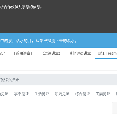
分析合作伙伴共享您的信息。
你是园中的泉，活水的井，从黎巴嫩流下来的溪水。
&Ch
【近期讲章】
【过往讲章】
其他讲员讲章
见证 Testim
们慈爱的父亲
治见证
事奉见证
生活见证
职场见证
综合见证
夫妻见证