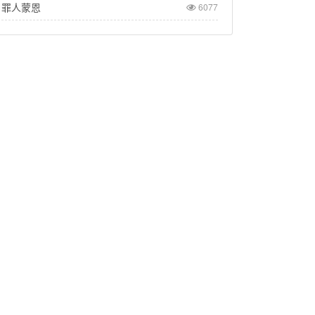
罪人蒙恩
6077