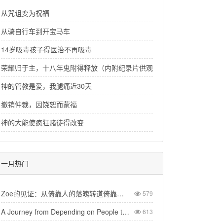
从咒诅变为祝福
从骑自行车到开宝马车
14岁吸毒孩子得医治不再吸毒
荣耀归于主，十八年鬼附得释放（内附纪录片供观看）
神的管教是爱，我腿痛近30天
撤销仲裁，因饶恕而蒙福
神的大能使疯狂赌徒得改变
一月热门
Zoe的见证：从倚靠人的落魄转道倚靠神的丰裕
579
A Journey from Depending on People to Trusting God
613