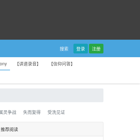
登录
注册
搜索
ony
【讲道录音】
【信仰问答】
属灵争战
失而复得
受洗见证
推荐阅读