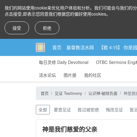
我们的网站使用cookie来优化用户体验和分析。我们可能会与我们的
点击接受,即表示您同意我们根据您的偏好使用cookies。
接受
拒绝
首页
基督教活水网
【歌 4:15】 
每日灵修 Daily Devotional
OTBC Sermons Eng
活水论坛
图片册
我的社区
首页
见证 Testimony
认识神-破除负面
神是我
全部
蒙恩见证
胜过被拒绝
悔改见证
医
神是我们慈爱的父亲