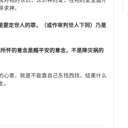
我对祂的认识，认识神的爱，在祂的爱里面才
寻求神。
是要定世人的罪，（或作审判世人下同）乃是
们所怀的意念是赐平安的意念，不是降灾祸的
的心意，就是不能靠自己东找西找，结果什么
主。