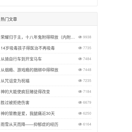
热门文章
荣耀归于主，十八年鬼附得释放（内附纪录片供观看）
9938
14岁吸毒孩子得医治不再吸毒
7735
从骑自行车到开宝马车
7484
从烟瘾、游戏瘾的捆绑中得释放
7448
从咒诅变为祝福
7235
神的大能使疯狂赌徒得改变
7184
胜过被拒绝伤害
6679
神的管教是爱，我腿痛近30天
6250
雨雪从天而降——抑郁症的经历
6164