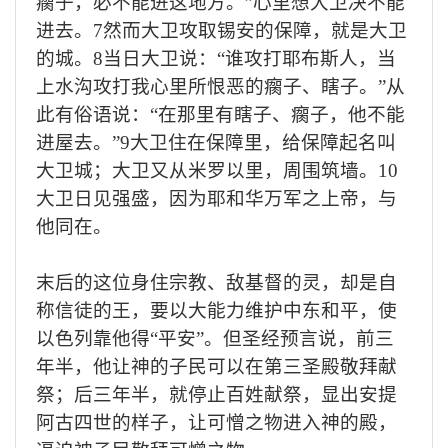
瘸子，必不能进这地方。
”
心里想大卫决不能
进去。
7
然而大卫攻取锡安的保障，就是大卫
的城。
8
当日大卫说：
“
谁攻打耶布斯人，当
上水沟攻打我心里所恨恶的瘸子、瞎子。
”
从
此有俗语说：
“
在那里有瞎子、瘸子，他不能
进屋去。
”9
大卫住在保障里，给保障起名叫
大卫城；大卫又从米罗以里，周围筑墙。
10
大卫日见强盛，因为耶和华万军之上帝，与
他同在。
末后的这位身住宗教、敌基督的灵，却是自
称信徒的王，要以大能力维护中东和平，使
以色列靠他得“平安”。但圣经预言说，前三
年半，他让神的子民可以在第三圣殿敬拜献
祭；后三年半，就停止百姓献祭，显出安提
阿古四世的样子，让可憎之物进入神的殿，