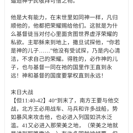
逼迫神子民敬拜可憎之物。
他是大有能力，在末世里如同神一样，凡归
顺他的，他都把荣耀赐给他们。这就是为什
么基督徒当对付心里面贪图世界虚浮荣耀的
私欲。主耶稣来到地上，撒旦试探他，“你若
是神的儿子……”他没有受试探，乃是内心清
洁，不求自己的荣耀。得胜的，必作神的儿
子，也与基督一同在祂的国里作王直到永
远！神和基督的国度要掌权直到永远！
末日大战
【但
11:40-42
】
40“
到末了，南方王要与他交
战，北方王必用战车、马兵和许多战船，势
如暴风来攻击他，也必进入列国如洪水泛
滥。
41
又必进入那荣美之地，（荣美之地就