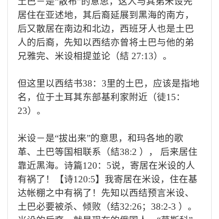
土巴－是“散布”的意思，这人与其弟米设先
居住在亚述地，其后裔延展到黑海的南方，
后又散居在南边和北边，西班牙人也是土巴
人的后裔，先知以西结亦曾将土巴与他的弟
兄雅完、米设相提並论（結
27:13
）。
但这里以西结书
38
：
3
里的土巴，应该是指地
名，位于土耳其东部基利家附近（徒
15
：
23
）。
米设－是“拔出来”的意思，和玛各地的歌
革、土巴等国相联系（結
38:2
）， 后来居住
靠近黑海。诗篇
120
：
5
说，寄居在米设的人
有祸了！【诗
120:5
】我寄居在米设，住在基
达帐棚之中有祸了！先知以西结预言米设、
土巴必要被杀、倾败（结
32:26
；
38:2-3
）。