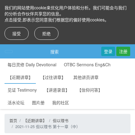
我们的网站使用cookie来优化用户体验和分析。我们可能会与我们
的分析合作伙伴共享您的信息。
点击接受,即表示您同意我们根据您的偏好使用cookies。
接受
拒绝
登录
注册
搜索
每日灵修 Daily Devotional
OTBC Sermons Eng&Ch
【近期讲章】
【过往讲章】
其他讲员讲章
见证 Testimony
【讲道录音】
【信仰问答】
活水论坛
图片册
我的社区
首页
【近期讲章】
但以理书
2021-11-25 但以理书 第十一章（中）