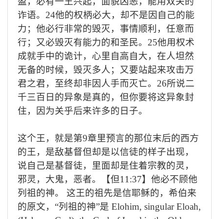
盈，必有一王兴起，面貌凶恶，能用双关的
诈语。
24
他的权柄必大，却不是因自己的能
力；他必行非常的毁灭，事情顺利，任意而
行；又必毁灭有能力的和圣民。
25
他用权术
成就手中的诡计，心里自高自大，在人坦然
无备的时候，毁灭多人；又要站起来攻击万
君之君，至终却非因人手而灭亡。
26
所说二
千三百日的异象是真的，但你要将这异象封
住，因为关乎后来许多的日子。
这个王，就是第
9
章里预言的那位末后的西方
的王，是敌基督但却是以信徒的样子出现，
说自己是基督徒，里面却是住着宗教的灵，
邪灵，大鬼，恶者。【但
11:37
】他必不顾他
列祖的神。 这王的祖先是信耶稣的，希伯来
的原文，
“
列祖的神
”
是
Elohim, singular Eloah,