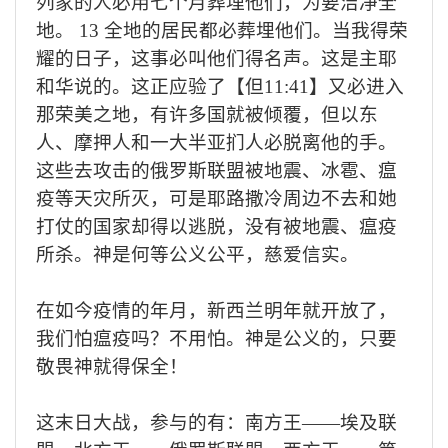
列家的人必用七个月葬埋他们，为要洁净全
地。
13
全地的居民都必葬埋他们。当我得荣
耀的日子，这事必叫他们得名声。这是主耶
和华说的。这正应验了【但
11:41
】又必进入
那荣美之地，有许多国就被倾覆，但以东
人、摩押人和一大半亚扪人必脱离他的手。
这些去攻击的俄罗斯联盟被地震、冰雹、瘟
疫等天灾所灭，可是耶路撒冷周边不去和她
打仗的国家却得以逃脱，没有被地震、瘟疫
所杀。神是何等公义公平，慈爱信实。
在如今疫情的年月，新西兰明年就开放了，
我们怕瘟疫吗？不用怕。神是公义的，只要
敬畏神就得保全！
这末日大战，参与的有：南方王——埃及联