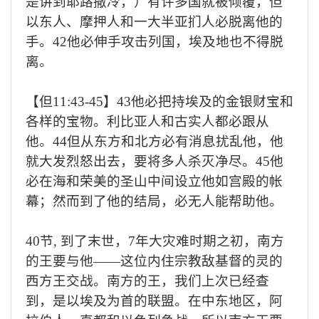
是讲到耶路撒冷，）有许多国就被倾覆，但
以东人、摩押人和一大半亚扪人必脱离他的
手。
42
他必伸手攻击列国，埃及地也不得脱
离。
【但
11:43-45
】
43
他必把持埃及的金银财宝和
各样的宝物。利比亚人和古实人都必跟从
他。
44
但从东方和北方必有消息扰乱他，他
就大发烈怒出去，要将多人杀灭净尽。
45
他
必在海和荣美的圣山中间设立他如宫殿的帐
幕；然而到了他的结局，必无人能帮助他。
40
节
,
到了末世，
7
年大灾难时期之初，南方
的王要与他
——
这位内住宗教敌基督的灵的
西方王交战。南方的王，我们上次已经查
到，是以埃及为首的联盟。在中东地区，阿