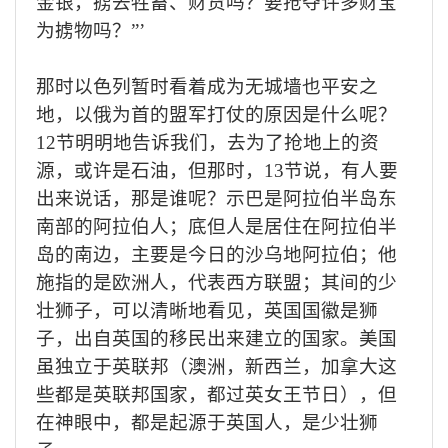
金银，掳去牲畜、财货吗？要抢夺许多财宝
为掳物吗？”’
那时以色列暂时看着成为无城墙也平安之
地，以俄为首的盟军打仗的原因是什么呢？
12
节明明地告诉我们，去为了抢地上的资
源，或许是石油，但那时，
13
节说，有人要
出来说话，那是谁呢？示巴是阿拉伯半岛东
南部的阿拉伯人；底但人是居住在阿拉伯半
岛的南边，主要是今日的沙乌地阿拉伯；他
施指的是欧洲人，代表西方联盟；其间的少
壮狮子，可以清晰地看见，英国国徽是狮
子，出自英国的移民出来建立的国家。美国
虽独立于英联邦（澳洲，新西兰，加拿大这
些都是英联邦国家，都过英女王节日），但
在神眼中，都是起源于英国人，是少壮狮