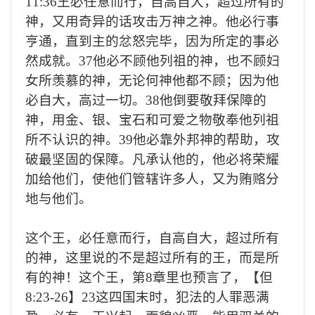
11:36
王必任意而行，自高自大，超过所有的
神，又用奇异的话攻击万神之神。他必行事
亨通，直到主的忿怒完毕，因为所定的事必
然成就。
37
他必不顾他列祖的神，也不顾妇
女所羡慕的神，无论何神他都不顾；因为他
必自大，高过一切。
38
他倒要敬拜保障的
神，用金、银、宝石和可爱之物敬奉他列祖
所不认识的神。
39
他必靠外邦神的帮助，攻
破最坚固的保障。凡承认他的，他必将荣耀
加给他们，使他们管辖许多人，又为贿赂分
地与他们。
这个王，必任意而行，自高自大，超过所有
的神，这里说的不是超过所有的王，而是所
有的神！这个王，第
8
章里也预言了，【但
8:23-26
】
23
这四国末时，犯法的人罪恶满