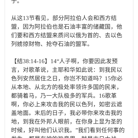
子。
从这
13
节看见，部分阿拉伯人会和西方结
盟，因为阿拉伯也是石油丰富的储藏国，他
们要和西方结盟来质问以俄为首的、去以色
列掳掠财物、抢夺石油的盟军。
【结
38:14-16
】
14“
人子啊，你要因此发预
言，对歌革说，主耶和华如此说：到我民以
色列安然居住之日，你岂不知道吗？
15
你必
从本地、从北方的极处率领许多国的民来，
都骑着马，乃一大队极多的军兵。
16
歌革
啊，你必上来攻击我的民以色列，如密云遮
盖地面。末后的日子，我必带你来攻击我的
地，到我在外邦人眼前，在你身上显为圣的
时候，好叫他们认识我。
”
我们看到任何事的