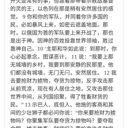
开火是常有的事，但靠着那带着宗教敌基督
的灵的王，以色列在那是稍有安然居住的感
觉。
9
你和你的军队，并同着你许多国的
民，必如暴风上来，如密云遮盖地面。那
时，以俄国为首的军队要上来开战了，那也
是出于神。因神的百姓投靠世界领袖，胜过
靠神自己。
10 ‘
主耶和华如此说：到那时，你
心必起意念，图谋恶计，
11
说：
“
我要上那
无城墙的乡村，我要到那安静的民那里，他
们都没有城墙，无门无闩，安然居住。
12
我
去要抢财为掳物，夺货为掠物，反手攻击那
从前荒凉，现在有人居住之地，又攻击那住
世界中间，从列国招聚，得了牲畜财货的
民。
” 13
示巴人、底但人、他施的客商和其
间的少壮狮子都必问你说：
“
你来要抢财为掳
物吗？你聚集军队要夺货为掠物吗？要夺取