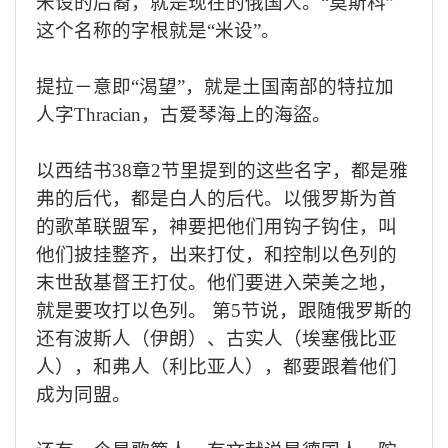
米设的后裔，就是现在的俄国人。
“
莫斯科
”
这个名称的字根就是
“
米设
”
。
提拉－意即“渴望”，就是土国南部的特拉加
人字
Thracian
，古爱琴海上的海盜。
以西结书
38
章
2
节里提到的这些名字，都是雅
弗的后代，都是白人的后代。以俄罗斯为首
的歌革联盟军，神要把他们用钩子钩住，叫
他们披挂整齐，出来打仗，和控制以色列的
末世敌基督王打仗。他们要进入荣美之地，
就是要攻打以色列。 第
5
节说，跟随俄罗斯的
还有波斯人（伊朗）、古实人（埃塞俄比亚
人），和弗人（利比亚人），都要跟着他们
成为同盟。