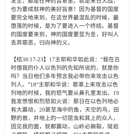
发生，都是在神的旨意里。就是末日大战，
也为要成就神的美好旨意！因为基督的国度
要完全地来到，在这世界最混乱的时候，最
堕落的时候，是为了要进入一个终结。基督
的国度要来到，神的国度要显为圣，好叫人
丢弃罪恶，归向神的义。
【结
38:17-23
】
17
主耶和华如此说：
“
我在古
时借我的仆人以色列的先知所说的，就是你
吗？当日他们多年预言我必带你来攻击以色
列人。
”18“
主耶和华说：歌革上来攻击以色
列地的时候，我的怒气要从鼻孔里发出。
19
我发愤恨和烈怒如火说：那日在以色列地必
有大震动，
20
甚至海中的鱼，天空的鸟，田
野的兽，并地上的一切昆虫和其上的众人，
因见我的面，就都震动，山岭必崩裂，陡岩