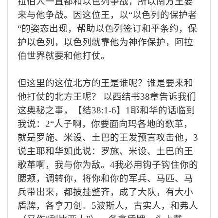
拉伯人一直都和以色列争战，所以南方王要
来与他争战。因这位王，以
“
以色列的保护者
“
的姿态出现，帮助以色列签订和平条约，保
护以色列，以色列就靠他为神作保护，阿拉
伯世界就要和他打仗。
但这里的这位北方的王是谁呢？谁是要来和
他打仗的北方王呢？ 以西结书
38
章告诉我们
这奥秘之事，【结
38:1-6
】
1
耶和华的话临到
我说：
2“
人子啊，你要面向玛各地的歌革，
就是罗施、米设、土巴的王发预言攻击他，
3
说主耶和华如此说：罗施、米设、土巴的王
歌革啊，我与你为敌。
4
我必用钩子钩住你的
腮颊，调转你，将你和你的军兵、马匹、马
兵带出来，都披挂整齐，成了大队，有大小
盾牌，各拿刀剑。
5
波斯人，古实人，和弗人