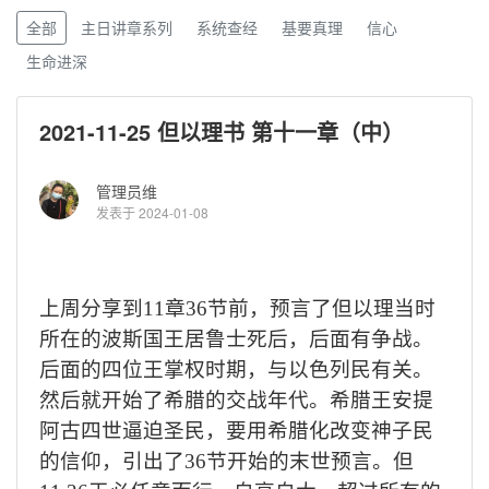
全部
主日讲章系列
系统查经
基要真理
信心
生命进深
2021-11-25 但以理书 第十一章（中）
管理员维
发表于 2024-01-08
上周分享到
11
章
36
节前，预言了但以理当时
所在的波斯国王居鲁士死后，后面有争战。
后面的四位王掌权时期，与以色列民有关。
然后就开始了希腊的交战年代。希腊王安提
阿古四世逼迫圣民，要用希腊化改变神子民
的信仰，引出了
36
节开始的末世预言。但