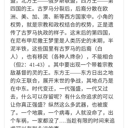
盟，北方王——俄罗斯联盟，西方王——第
四国的王。古罗马分裂后，后裔分散在欧
洲、美、加、澳、新等西方国家中。小角的
权势，就是宗教和政权结合的权势，正是遗
传了古罗马执政的样子。这末后的第四国，
在尼布甲尼撒王梦里是人类历史的末期，半
泥半铁，这些国里有古罗马的后裔（白
人），也有移民（各种人搀杂），不能相合
（但
2
：
41-43
）。其中要出现一个带着宗教
敌基督的灵的王。东方王
——
东方日出之地
的众王联合，展开末世的争战，其地点乃是
在中东。时代变迁，一代强盛，一代又过
去，什么可以存留呢？有什么你追求的可以
让你真正强盛？纵然这么多武器，也被废
了。一个地震，一个病毒，人就没命了，出
个车祸，一家都没了…
.
当趁有限的时间来追