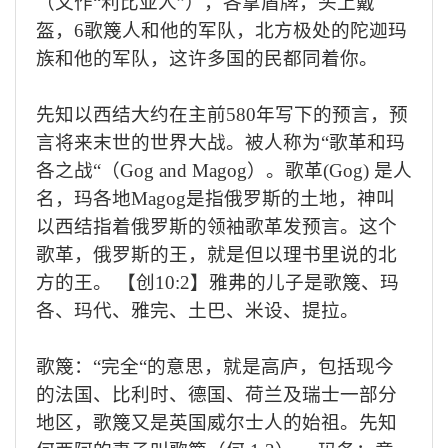
（又作
“
利比亚人
”
），各拿盾牌，头上戴
盔，
6
歌篾人和他的军队，北方极处的陀迦玛
族和他的军队，这许多国的民都同着你。
先知以西结大约在主前
580
年写下的预言，预
言将来末世的世界大战。被人称为
“
歌革和玛
各之战
“
（
Gog and Magog
）。歌革
(Gog)
是人
名，玛各地
Magog
是指俄罗斯的土地，神叫
以西结指着俄罗斯的领袖歌革发预言。这个
歌革，俄罗斯的王，就是但以理书里说的北
方的王。 【创
10:2
】雅弗的儿子是歌篾、玛
各、玛代、雅完、土巴、米设、提拉。
歌篾：“完全“的意思，就是高庐，包括现今
的法国、比利时、德国、荷兰及瑞士一部分
地区，歌篾又是英国威尔士人的始祖。先知