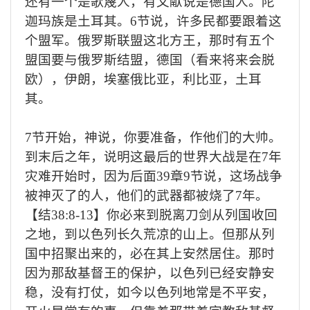
还有一个是歌篾人，有文献说是德国人。陀
迦玛族是土耳其。
6
节说，许多民都要跟着这
个盟军。俄罗斯联盟这北方王，那时有五个
盟国要与俄罗斯结盟，德国（看来将来会脱
欧），伊朗，埃塞俄比亚，利比亚，土耳
其。
7
节开始，神说，你要准备，作他们的大帅。
到末后之年，说明这最后的世界大战是在
7
年
灾难开始时，因为后面
39
章
9
节说，这场战争
被神灭了的人，他们的武器都被烧了
7
年。
【结
38:8-13
】你必来到脱离刀剑从列国收回
之地，到以色列长久荒凉的山上。但那从列
国中招聚出来的，必在其上安然居住。那时
因为那敌基督王的保护，以色列已经安静安
稳，没有打仗，如今以色列地常是不平安，