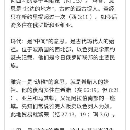
何西阿的妻子叫歌篾（何
1:3
）。 玛各：意
思是
“
北边的地方
”
，古时的西古提人。圣经
只在新约里提起过一次（西
3:11
）。如今后
裔多住在俄罗斯和亚细亚。
玛代：是“中间”的意思，是古代玛代人的始
祖。位于波斯国的西北部，以色列史学家约
瑟夫记载，他们是今日俄罗斯联邦的主要民
族。
雅完－是“幼稚”的意思，就是希腊人的始
祖。他的後裔多住在希腊（赛
66:19
；但
8:21
）、亚兰和马其顿，又是阿拉伯南部的一座
城。先知们常说雅完人贩卖以色列人为奴，
此地贸易就繁荣（结
27:13
，
19
；珥
3:6
）。