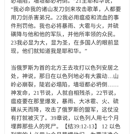
必塌陷，墙垣都必坍倒。
”21
主耶和华说，
“
我必命我的诸山发刀剑来攻击歌革，人都要
用刀剑杀害弟兄。
22
我必用瘟疫和流血的事
件刑罚他。我也必将暴雨、大雹与火，并硫
磺降与他和他的军队，并他所率领的众民。
23
我必显为大，显为圣，在多国人的眼前显
现，他们就知道我是耶和华。
”
当俄罗斯为首的北方王去攻打以色列安居之
处，神说，那日在以色列地必有大震动…山
岭必崩裂，陡岩必塌陷，墙垣都必坍倒……
神发命，
21
节说，人就自相残杀，
22
节说，
瘟疫要在那里爆发，暴雨、大冰雹、火、硫
磺从天而降，攻击了俄罗斯的盟军，这仗没
有打就被灭了。
39
章说，以色列人用七个月
埋葬那些人的死尸。【结
39:12-13
】
12
以色