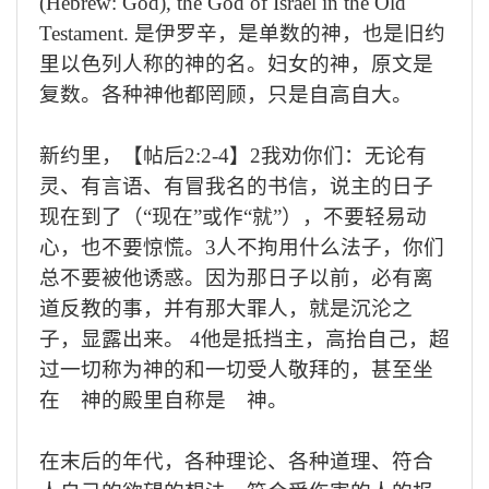
(Hebrew: God), the God of Israel in the Old
Testament.
是伊罗辛，是单数的神，也是旧约
里以色列人称的神的名。妇女的神，原文是
复数。各种神他都罔顾，只是自高自大。
新约里，【帖后
2:2-4
】
2
我劝你们：无论有
灵、有言语、有冒我名的书信，说主的日子
现在到了（
“
现在
”
或作
“
就
”
），不要轻易动
心，也不要惊慌。
3
人不拘用什么法子，你们
总不要被他诱惑。因为那日子以前，必有离
道反教的事，并有那大罪人，就是沉沦之
子，显露出来。
4
他是抵挡主，高抬自己，超
过一切称为神的和一切受人敬拜的，甚至坐
在 神的殿里自称是 神。
在末后的年代，各种理论、各种道理、符合