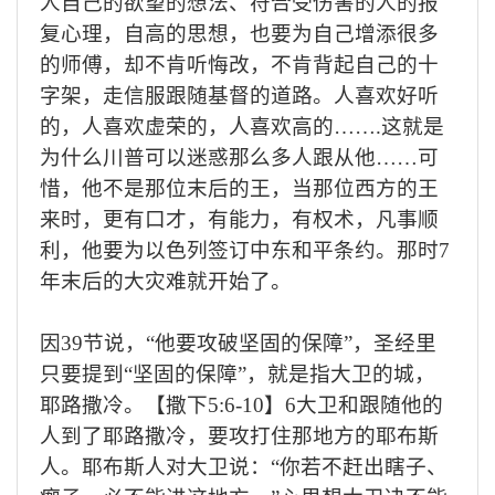
人自己的欲望的想法、符合受伤害的人的报
复心理，自高的思想，也要为自己增添很多
的师傅，却不肯听悔改，不肯背起自己的十
字架，走信服跟随基督的道路。人喜欢好听
的，人喜欢虚荣的，人喜欢高的……
.
这就是
为什么川普可以迷惑那么多人跟从他
……
可
惜，他不是那位末后的王，当那位西方的王
来时，更有口才，有能力，有权术，凡事顺
利，他要为以色列签订中东和平条约。那时
7
年末后的大灾难就开始了。
因
39
节说，
“
他要攻破坚固的保障
”
，圣经里
只要提到
“
坚固的保障
”
，就是指大卫的城，
耶路撒冷。【撒下
5:6-10
】
6
大卫和跟随他的
人到了耶路撒冷，要攻打住那地方的耶布斯
人。耶布斯人对大卫说：
“
你若不赶出瞎子、