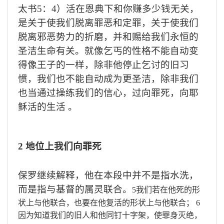
太书
5
：
4
）活在恩典下和你赚多少钱无关，
是关于使我们脱离罪恶和定罪，关于使我们
脱离邪恶势力的折磨，并和赐给我们永恒的
圣洁生命有关。就像乞丐的性格不能自动变
得像王子的一样，除非他停止乞讨的旧习
惯，我们也不能自动成为更圣洁，除非我们
也当通过操练我们的信心，过向罪死，向耶
稣活的生活 。
2
地位上我们向罪死
保罗继续解释，他在本段中并不是指水洗，
而是指与基督的属灵联合。
5
我们若在他死的形
状上与他联合，也要在他复活的形状上与他联合；
6
因为知道我们的旧人和他同钉十字架，使罪身灭绝，