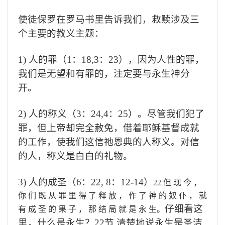
使徒保罗在罗马书里告诉我们，救赎涉及三
个主要的教义主题：
1)
人的罪（
1
：
18,3
：
23
），
因为人性的罪，
我们是无望和有罪的，注定要与永生神分
开。
2)
人的称义（
3
：
24,4
：
25
）。
尽管我们犯了
罪，但上帝却完全赦免，借着耶稣基督成就
的工作，使我们这信祂恩典的人称义。对信
的人，称义是白白的礼物。
3)
人的成圣（
6
：
22, 8
：
12-14
）
22
但 现 今 ，
你 们 既 从 罪 里 得 了 释 放 ， 作 了 神 的 奴 仆 ， 就
仔细看这
有 成 圣 的 果 子 ， 那 结 局 就 是 永 生。
里，什么是永生？
22
节 清楚地说永生是圣洁