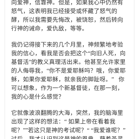
向爱神，信靠神。但是，如果我心中仍然有
怒气，这表明我已经接受或怀藏了怒气的
酵，所以我需要先悔改，被饶恕，
然后转向
行神的诫命，爱仇敌，等等
。
我仍记得接下来的几个月里，神频繁地考验
我的信心，看我是否会把这个“向旧人死，向
基督活”的教义真理活出来。他甚至允许家里
的人侮辱我，
“
你不是爱耶稣吗？哦，你爱耶
稣，如果你爱耶稣，就亲我的脚趾呀。
”
你
可以想象，作为一个新基督徒，在那一刻，
我的心是什么感觉？
它就像波浪翻腾的大海，突然，我的脑海里
出现了这样的想法：
“
如果上帝在看着我
呢？
”
”
若这只是神的考试呢？
“ “
我爱谁呢？
”
过
后，我才认识到这是神的恩典，藉着圣灵