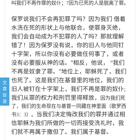
叫我们不再作罪的奴仆；
7
因为已死的人是脱离了罪。
保罗说我们不会再犯罪了吗？因为我们 借着
水洗在死的形状上与他联合，使罪身灭绝，
我们会自动成为不犯罪的人了吗？那就理解
错了！因为保罗没有说，你的旧人与他同钉
十字架，所以你没有必要做任何事了，或者
没有必要服从神的话。
”
相反，他说， “我们
不再是奴隶了罪。”地位上，耶稣死了，我们
也死了。这是我们在基督里的地位，我们的
1 恩典是罪的许可证吗？
文
2 地位上我们向罪死
章
旧人被钉在十字架上，我们不再是罪的奴仆
;
3 操练向罪死
目
我们从罪的权力和刑罚里得释放，
因
为我们死
录
了，我们的生命现在与基督一同藏在神里面（歌罗西
当我们决定悔改我们的罪并通过相
书
3
：
3
）。
信耶稣为我们所做的一切而接受洗礼时，我
们就不再属于撒但了。我们属于基督。