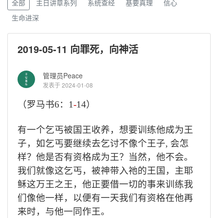
全部
主日讲章系列
系统查经
基要真理
信心
生命进深
2019-05-11 向罪死，向神活
管理员Peace
发表于 2024-01-08
（罗马书
6
：
1
-
14
）
有一个乞丐被国王收养，想要训练他成为王
子，如乞丐要继续去乞讨不像个王子
,
会怎
样？他是否有资格成为王？当然，他不会。
我们就像这乞丐，被神带入祂的王国，主耶
稣这万王之王，他正要借一切的事来训练我
们像他一样，以便有一天我们有资格在他再
来时，与他一同作王。