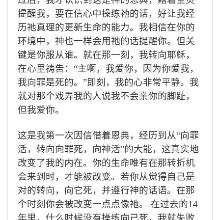
提醒我，要在信心中操练祂的话，好让我经
历祂真理的更新生命的能力。
我相信在你的
环境中，神也一样会用祂的话提醒你
。但关
键是你服从谁。就在那一刻，我转向耶稣，
在心里祷告：
“
主啊，我爱你，因为你爱我，
我向罪是死的。
”
即刻，我的心非常平静。
我
就对那个戏弄我的人说我不会亲你的脚趾，
但我爱你。
这是我第一次因信借着恩典，经历到从“向罪
活，转向向罪死，向神活”的大能，这真实地
改变了我的内在。
你的生命唯有在那转折机
会来到时，才能被改变。若你从觉得自己是
对的
转向，向它死，并遵行神的话语。
在那
个时刻你会被改变一点点像祂。
在过去的
14
年里，什么时候没有操练向己死，我就失败