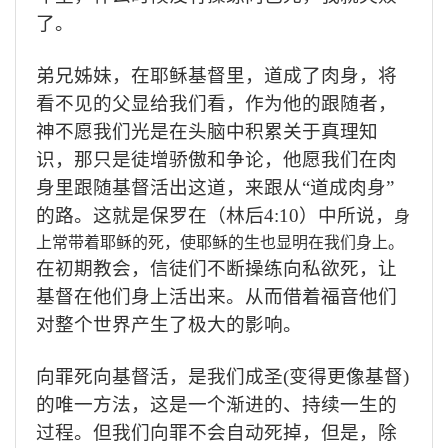
了。
弟兄姊妹，在耶稣基督里，道成了肉身，将
看不见的父显给我们看，作为他的跟随者，
神不愿我们光是在头脑中积累关于真理知
识，那只是徒增骄傲和争论，他愿我们在肉
身里跟随基督活出这道，来跟从“道成肉身”
的路。这就是保罗在（林后
4:10
）中所说，
身
上常带着耶稣的死，使耶稣的生也显明在我们身上。
在初期教会，信徒们不断操练向私欲死，让
基督在他们身上活出来。从而借着福音他们
对整个世界产生了极大的影响
。
向罪死向基督活，是我们成圣
(
变得更像基督
)
的唯一方法，这是一个渐进的、持续一生的
过程。
但我们向罪不会自动死掉，
但是，除