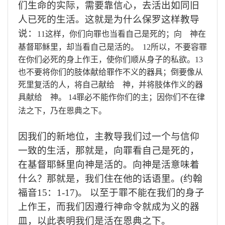
们生命的实际，需要靠信心，去活出如同旧
人已死的生活。这就是为什么保罗这样教导
说
：
11
这样，你们向罪也当看自己是死的；向 神在
基督耶稣里，却当看自己是活的。
12
所以，不要容罪
在你们必死的身上作王，使你们顺从身子的私欲。
13
也不要将你们的肢体献给罪作不义的器具；倒要像从
死里复活的人，将自己献给 神，并将肢体作义的器
具献给 神。
14
罪必不能作你们的主；因你们不在律
法之下，乃在恩典之下。
因我们的新地位，主教导我们过一个与信仰
一致的生活，那就是，向罪看自己是死的，
在基督耶稣里向神是活的。向神是活意味着
什么？那就是，我们住在他的话语里。
(
约翰
福音
15
：
1-17)
。
以至于罪不能在我们的身子
上作王，而我们因遵行神命令就成为义的器
皿，以此表明我们是活在恩典之下
。