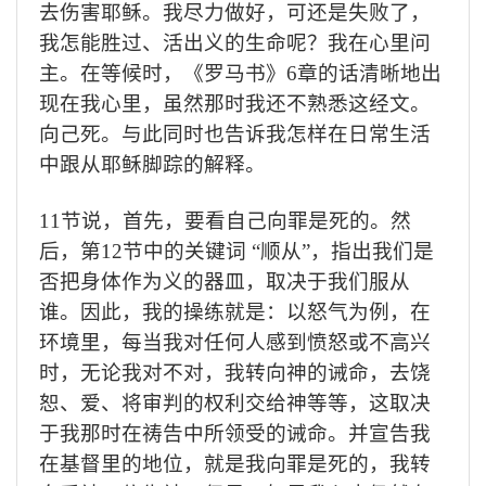
去伤害耶稣。我尽力做好，可还是失败了，
我怎能胜过、活出义的生命呢？我在心里问
主。在等候时，《罗马书》
6
章的话清晰地出
现在我心里，虽然那时我还不熟悉这经文。
向己死。与此同时也告诉我怎样在日常生活
中跟从耶稣脚踪的解释。
11
节说，首先，要看自己向罪是死的。然
后，第
12
节中的关键词
“
顺从
”
，指出我们是
否把身体作为义的器皿，取决于我们服从
谁。因此，我的操练就是：以怒气为例，
在
环境里，
每当我对任何人感到愤怒或不高兴
时，无论我对不对，我转向神的诫命，去饶
恕、爱、将审判的权利交给神等等，这取决
于我那时在祷告中所领受的诫命。并宣告我
在基督里的地位，就是我向罪是死的，我转