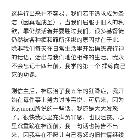
这样行出来并不容易，我们若不追求成为圣
洁（因真理成圣），当我们屈服于旧人的私
欲，罪仍然活着并要胜过我们。很多基督徒
仍然被各种瘾和罪所捆绑的原因就在于此。
除非我们每天在日常生活里开始操练遵行神
的话语，活出与我们地位相称的生活。我永
不会忘记十四年前，我学的第一个 操练向己
死的功课。
刚信主后，神医治了我五年的狂躁症，我开
始在每件事上努力讨神喜悦。可后来，因为
Raymond
所说的一些话，我还是大大发怒
了。很快我心里充满负罪感，
也很沮丧。心
里沉重跪在神面前，我一句话也祷告不出
来，因我实在不愿让自己易怒的旧性情继续