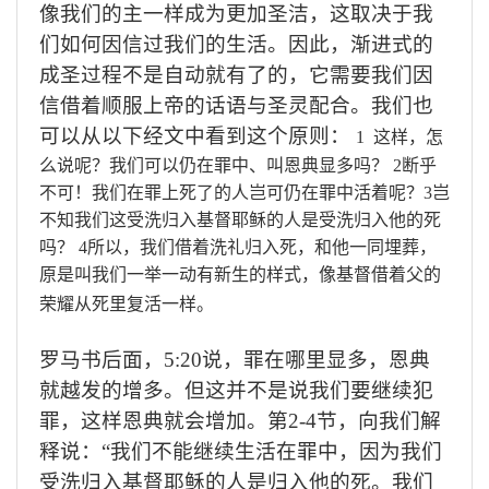
像我们的主一样成为更加圣洁，这取决于我
们如何因信过我们的生活。因此，渐进式的
成圣过程不是自动就有了的，它需要我们因
信借着顺服上帝的话语与圣灵配合。我们也
可以从以下经文中看到这个原则：
1
这样，怎
么说呢？我们可以仍在罪中、叫恩典显多吗？
2
断乎
不可！我们在罪上死了的人岂可仍在罪中活着呢？
3
岂
不知我们这受洗归入基督耶稣的人是受洗归入他的死
吗？
4
所以，我们借着洗礼归入死，和他一同埋葬，
原是叫我们一举一动有新生的样式，像基督借着父的
荣耀从死里复活一样。
罗马书后面，
5:20
说，罪在哪里显多，恩典
就越发的增多。但这并不是说我们要继续犯
罪，这样恩典就会增加。第
2-4
节，向我们解
释说：“
我们不能继续生活在罪中，因为我们
受洗归入基督耶稣的人是归入他的死。我们