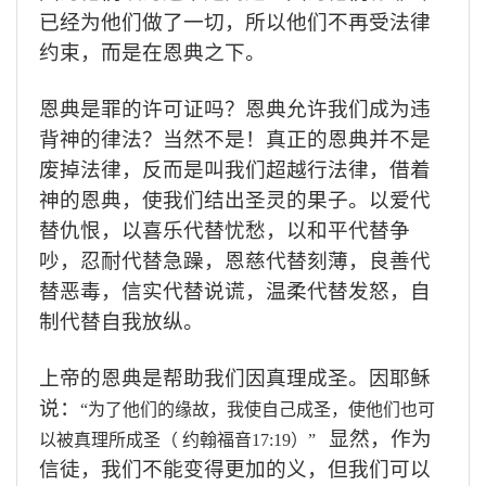
已经为他们做了一切，所以他们不再受法律
约束，而是在恩典之下。
恩典是罪的许可证吗？恩典允许我们成为违
背神的律法？当然不是！真正的恩典并不是
废掉法律，反而是叫我们超越行法律，借着
神的恩典，使我们结出圣灵的果子。以爱代
替仇恨，以喜乐代替忧愁，以和平代替争
吵，忍耐代替急躁，恩慈代替刻薄，良善代
替恶毒，信实代替说谎，温柔代替发怒，自
制代替自我放纵。
上帝的恩典是帮助我们因真理成圣。因耶稣
说：
“
为了他们的缘故，我使自己成圣，使他们也可
显然，作为
以被真理所成圣（ 约翰福音
17:19
）
”
信徒，我们不能变得更加
的义，但我们可以