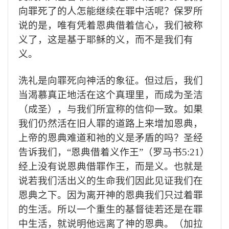
向罪死了的人怎能继续在罪中活呢？保罗所
说的是，唯有凭着恩典借着信心，我们被称
义了，这是基于耶稣的义，而不是我们有
义。
洗礼是向罪死向神活的象征。但过后，我们
当渴慕真正地活在这个真理里，而成为圣洁
（成圣），与我们所宣称的信仰一致。如果
我们仍然活在旧人罪的道路上来增加恩典，
上帝的恩典难道和祂的义是矛盾的吗？圣经
告诉我们，“恩典借着义作王”（罗马书
5:21
）
经上没有说恩典借罪作王，而是义。也就是
说若我们活出义的生命我们因此见证我们在
恩典之下。因为离开神的恩典我们只过着罪
的生活。所以一个重生的基督徒若还是在罪
中生活，就说明他远离了神的恩典。（加拉