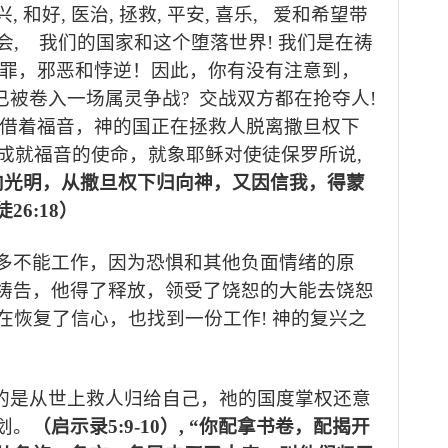
兴
,
和好
,
医治
,
拯救
,
平安
,
喜乐
,
爱和希望带
会
,
我们的国家和这个堕落世界
!
我们是在祷
的罪，邪恶和悖逆！因此，你有没有注意到，
已被卷入一场属灵争战
?
交战双方都在抢夺人
!
借着福音，神的国正在拯救人脱离撒旦权下
成就福音的使命，就象耶稣对使徒保罗所说
,
向光明，从撒旦权下归向神，又因信我，得蒙
徒
26:18
）
多不能工作，因为恐惧和其他负面情绪的原
祷告，他得了释放，领受了饶恕的大能去饶恕
在恢复了信心，也找到一份工作
!
神的复兴之
的是从世上救人归给自己，祂的国度掌权还意
划。
（启示录
5:9-10
）
, “
你配拿书卷，配揭开