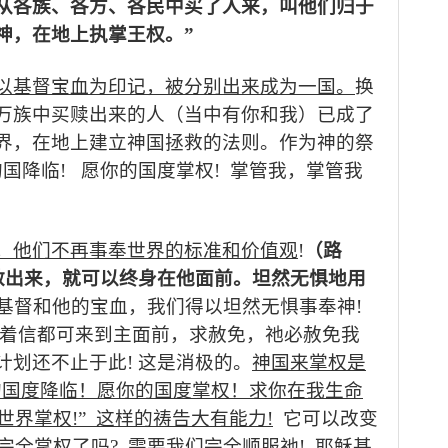
从各族、各方、各民中买了人来，叫他们归于
神，在地上执掌王权。
”
以基督宝血为印记，被分别出来成为一国。
换
万族中买赎出来的人（当中有你和我）已成了
界，在地上建立神国拯救的法则。作为神的祭
的国降临
!
愿你的国度掌权
!
掌管我，掌管我
，他们不再事奉世界的标准和价值观
!
（路
救出来，就可以终身在他面前。坦然无惧地用
基督和他的宝血，我们得以坦然无惧事奉神
!
着信都可来到主面前，求赦免，祂必赦免我
计划还不止于此
!
这是消极的。
神国来掌权是
的国度降临！愿你的国度掌权！求你在我生命
世界掌权
!”
这样的祷告大有能力
!
它可以改变
完全掌权了吗
?
需要我们完全顺服祂
!
耶稣基