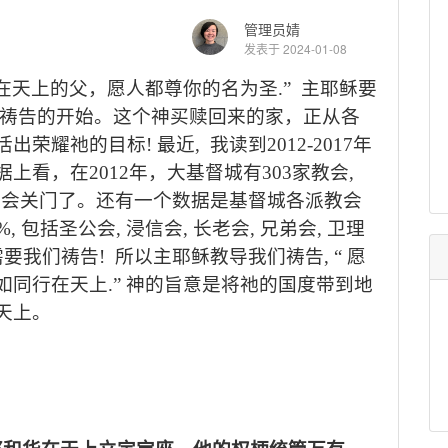
管理员婧
发表于 2024-01-08
在天上的父，愿人都尊你的名为圣
.”
主耶稣要
为祷告的开始。这个神买赎回来的家，正从各
活出荣耀祂的目标
!
最近
,
我读到
2012-2017
年
据上看，在
2012
年，大基督城有
303
家教会
,
教会关门了。还有一个数据是基督城各派教会
%,
包括圣公会
,
浸信会
,
长老会
,
兄弟会
,
卫理
需要我们祷告
!
所以主耶稣教导我们祷告
, “
愿
如同行在天上
.”
神的旨意是将祂的国度带到地
天上。