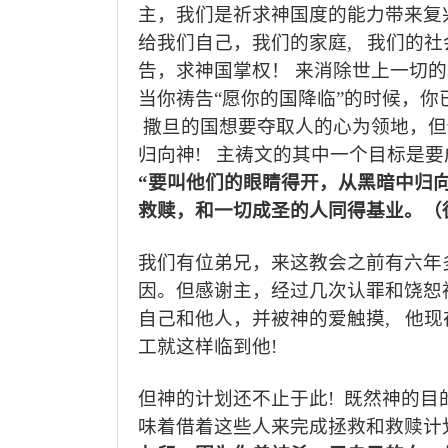
主，我们是祈求神国度的能力带来复
给我们自己，我们的家庭
,
我们的社
告，求神国掌权！ 来消除世上一切
当你祷告“愿你的国降临”的时候，你
撒旦的国想要夺取人的心为领地，但
归向神
!
主祷文的其中一个目标是要
“
要叫他们的眼睛得开，从黑暗中归
救赎，和一切成圣的人同得基业。（
我们有位弟兄，来这教会之前有六年
因。但感谢主，经过几次认罪和饶恕
自己和他人，并被神的爱触摸
,
他现
工就这样临到他
!
但神的计划还不止于此
!
既然神的目
味着借着这些人来完成拯救和救赎计