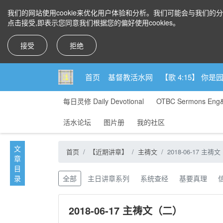
我们的网站使用cookie来优化用户体验和分析。我们可能会与我们的
点击接受,即表示您同意我们根据您的偏好使用cookies。
接受
拒绝
首页
基督教活水网
【歌 4:15】 
每日灵修 Daily Devotional
OTBC Sermons Eng
活水论坛
图片册
我的社区
1, 为什么神要将祂的国度带到地上？
文
首页
【近期讲章】
主祷文
2018-06-17 主祷
2，已经来到，但尚未完全来到
章
目
录
全部
主日讲章系列
系统查经
基要真理
2018-06-17 主祷文（二）