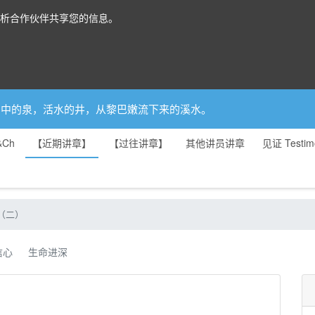
分析合作伙伴共享您的信息。
你是园中的泉，活水的井，从黎巴嫩流下来的溪水。
&Ch
【近期讲章】
【过往讲章】
其他讲员讲章
见证 Testim
文（二）
信心
生命进深