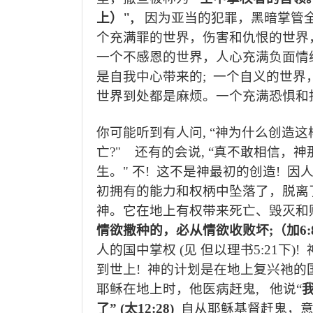
上）
",
因为亚当的犯罪，黑暗掌管
个充满罪的世界，伤害和仇恨的世界
一个不感恩的世界，人心充满负面情
是自我中心带来的
;
一个自义的世界
世界到处都是麻烦。一个充满恐惧和
你可能听到有人问
, “
神为什么创造这
亡
?"
还有的会说
, “
真不敢相信，神
生。
"
不
!
这不是神最初的创造
!
因
初拥有的能力和权柄中坠落了，脱离
神。它在地上有权带来死亡、毁灭和
情欲撒种的，必从情欲收败坏
;
（加
6:
人的国中掌权
(
见 但以理书
5:21
下
)!
到世上
!
神的计划是在地上复兴祂的
耶稣在地上时，他医病赶鬼
,
他说“
了”
(
太
12:28)
自从耶稣基督赶鬼，