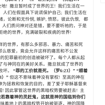
全地
!
撒旦暂时成了世界的王
!
我们生活在一
，人们在假面具下说谎保护自己
;
我们生活在
绪，论断和无怜悯
,
嫉妒
,
愤怒，彼此仇恨
,
都
，人们质问神对还是错，要不要听祂的，于是
拒绝的世界，充满破裂和疾病的世界
!
样的世界，有那么多邪恶、暴力、痛苦和死
那么慈爱，竟会允许这样的痛苦和不公发
人的犯罪最初的创造被破坏了。每个人都从起
了与神同在的美好关系。撒旦就成了世界的
败坏。
“
罪的工价就是死。（罗
6:23
）
” “
顺着
8
）
”
但这不意味着神没有掌权
!
至高的神在
神为拯救和恢复的目的，差了爱子耶稣基督来
国
!
因此掌管这世界的黑暗权势要被赶去
!
主
我若靠着神的灵赶鬼，这就是神的国临到你们
意味着地上的黑暗权势开始被驱逐，神的国降