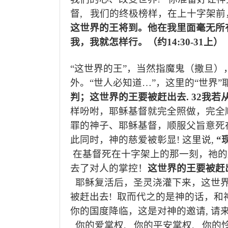
督
,
我们的终极榜样，在上十字架前
这世界的王将到。他在我里面毫无所
我，我就怎样行。（约
14:30-31
上）
“
这世界的王
”
，当然指魔鬼（撒旦）
外。
“
世人必知道
…”
，这里的“世界”
判；这世界的王要被赶出去
. 32
我若
样吩咐，耶稣基督就完全照做，完全
罪的神子、耶稣基督，顺服父旨意死
此同时，神的慈爱被彰显
!
这里说
,
“
在基督死在十字架上的那一刻，祂的
去了对人的掌控！
这世界的王要被赶
耶稣复活后，圣灵浇灌下来，这世
被赶出去
!
取而代之的是神的话，和
你的国度降临，这是对神的邀请
,
请
你的爱掌权
,
你的平安掌权
,
你的