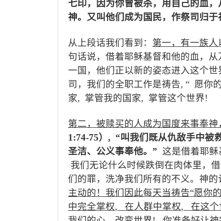
七印，因为你曾被杀，用自己的血，
神。又叫他们成为国民，作祭司归于
从上段话我们看到：
第一，有一族人
句话说，借着耶稣基督和他的血，从
一国，他们正以新的姿态进入这个世
司，我们的全职工作是祷告
, “
愿你
家
,
掌管我的国家
,
掌管这个世界
!
第二，被赎买的人成为国度来事奉神
1:74-75
）
, “
叫我们既从仇敌手中被
圣洁、公义事奉他。
”
这是借着耶稣
我们无论什么时候跌倒在肉体里，借
们的罪，洗净我们所有的不义。神的
主动的！我们因此每天当祷告
“
愿你
中完全掌权
,
在人群中掌权
,
在这个
我们的心、改变世界
!
你准备好让神