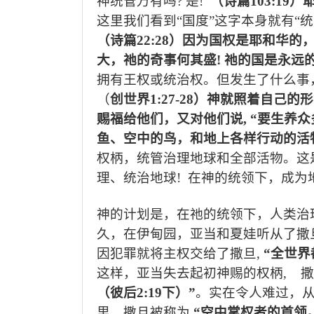
神统管万有吗
?
是
!
（诗篇
103:19
）
这里我们看到“国度”这字本身就有“
（诗篇
22:28
）因为国权是耶和华的
大，祂的奇事何其盛
!
祂的国是永远
拥有王权或统治权。但发生了什么事
（
创世界
1:27-28
）神就照着自己的形
赐福给他们，又对他们说
, “
要生养众
鱼、空中的鸟，和地上各样行动的活
权柄，统管治理地球和全部活物。这
理、统治地球
!
在神的统领下，成为
神的计划是，在祂的统领下，人类治
久，在伊甸园，亚当和夏娃听从了撒
因犯罪就将主权交给了撒旦
,
“
全世界
这样，亚当失去起初神赐的权柄
,
撒
（彼后
2:19
下）
”
。实在令人难过，
里，撒旦被称为
“
空中掌权者的首领