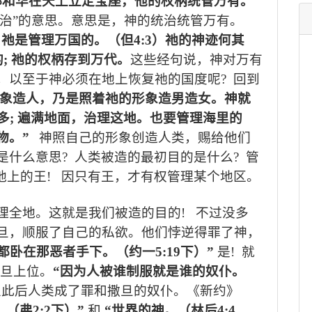
耶和华在天上立定宝座，他的权柄统管万有。
统治”的意思。意思是，神的统治统管万有。
，祂是管理万国的。（但
4:3
）祂的神迹何其
的
;
祂的权柄存到万代。
这些经句说，神对万有
，以至于神必须在地上恢复祂的国度呢
?
回到
象造人，乃是照着祂的形象造男造女。神就
多
;
遍满地面，治理这地。也要管理海里的
物。
”
神照自己的形象创造人类，赐给他们
是什么意思
?
人类被造的最初目的是什么
?
管
地上的王
!
因只有王，才有权管理某个地区。
理全地。这就是我们被造的目的
!
不过没多
旦，顺服了自己的私欲。他们悖逆得罪了神，
都卧在那恶者手下。（约一
5:19
下）
”
是
!
就
旦上位。
“
因为人被谁制服就是谁的奴仆。
从此后人类成了罪和撒旦的奴仆。《新约》
。（弗
2:2
下）
”
和
“
世界的神。（林后
4:4