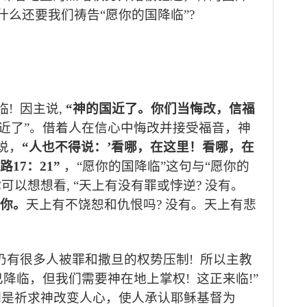
什么还要我们祷告“愿你的国降临”
?
临
!
因主说
,
“
神的国近了。你们当悔改，信福
 “近了”。借着人在信心中悔改并接受福音，神
说，
“
人也不得说：
’
看哪，在这里！看哪，在
路
17
：
21”
，“愿你的国降临”这句与“愿你的
你可以想想看
, “
天上有没有罪或悖逆
?
没有。
你。
天上有不饶恕和仇恨吗
?
没有。天上有悲
仍有很多人被罪和撒旦的权势压制
!
所以主教
已降临，但我们需要神在地上掌权
!
这正来临
!”
们是祈求神改变人心，使人承认耶稣基督为