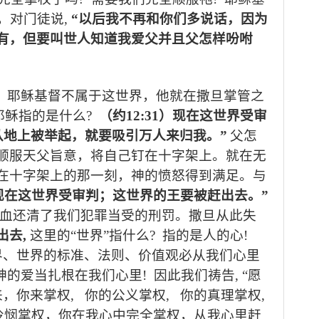
，对门徒说
,
“
以后我不再和你们多说话，因为
有，但要叫世人知道我爱父并且父怎样吩咐
，耶稣基督不属于这世界，他就在撒旦掌管之
耶稣指的是什么
?
（约
12:31
）现在这世界受审
从地上被举起，就要吸引万人来归我。
”
父怎
顺服天父旨意，将自己钉在十字架上。就在无
在十字架上的那一刻，神的愤怒得到满足。与
现在这世界受审判；这世界的王要被赶出去。
”
血还清了我们犯罪当受的刑罚。撒旦从此失
出去
,
这里的“世界”指什么
?
指的是人的心
!
界、世界的标准、法则、价值观必从我们心里
神的爱当扎根在我们心里
!
因此我们祷告
, “
愿
来，你来掌权
,
你的公义掌权
,
你的真理掌权
,
怜悯掌权，你在我心中完全掌权，从我心里赶