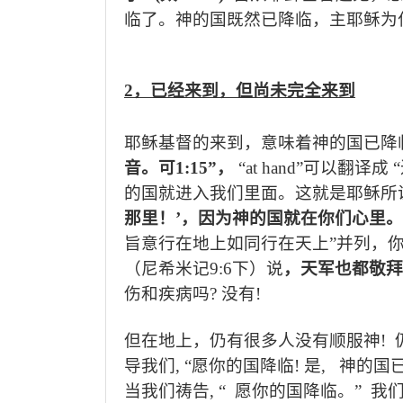
临了。神的国既然已降临，主耶稣为
2
，已经来到，但尚未完全来到
耶稣基督的来到，意味着神的国已降
音。可
1:15”
，
“
at hand
”可以翻译成
的国就进入我们里面。这就是耶稣所
那里！
’
，因为神的国就在你们心里。
旨意行在地上如同行在天上”并列，
（尼希米记
9:6
下）说
，天军也都敬拜
伤和疾病吗
?
没有
!
但在地上，仍有很多人没有顺服神
!
导我们
, “
愿你的国降临
!
是
,
神的国
当我们祷告
, “
愿你的国降临。
”
我