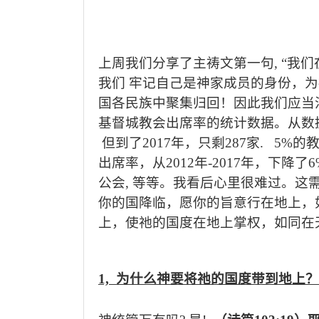
上周我们分享了主祷文第一句
, “
我们
我们 牢记自己是神家成员的身份，
国各民族中聚集归回！因此我们应当
基督城教会出席率的统计数据。从数
但到了
2017
年，只剩
287
家
. 5%
的
出席率，从
2012
年
-2017
年，下降了
6
公会
,
等等。
我看后心里很难过。这
你的国降临
，
愿你的旨意行在地上，
上，使祂的国度在地上掌权，如同在
1,
为什么神要将祂的国度带到地上？