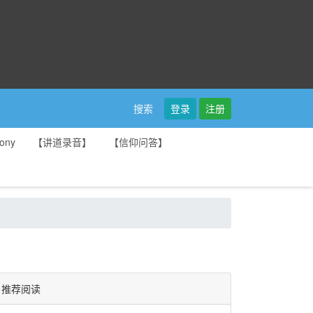
登录
注册
搜索
ony
【讲道录音】
【信仰问答】
推荐阅读