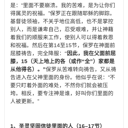
是：
“
里面不要崩溃。我的苦难，是为让你们
得属灵的祝福。
”
保罗正在跟随耶稣的脚踪。
基督徒领袖，不关乎地位高低，也不是掌控
别人，而是谦卑自己，忍受艰难，并让神藉
着我们的顺服来工作，使别人可以得着救恩
和祝福。然后在第
14
至
15
节，保罗在神面前
屈膝祷告，完全降服：“
因此，我在父面前屈
膝，
15
（天上地上的各（或作“全”）家都是
从他得名）。”
保罗从苦难转向祷告，又从祷
告进入在父神里面的身份。他似乎在说：
“
不
要只盯着外面的难处，不然你们就会被压
垮。相反，要专注神是谁，好叫你们里面的
人被更新。
”
1
、圣灵坚固信徒里面的人（
16–17
节）