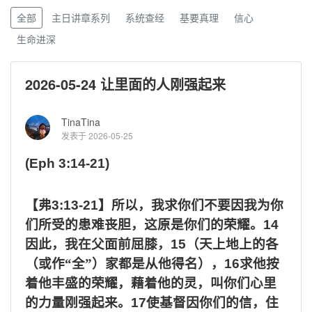
全部
主日讲章系列
系统查经
基要真理
信心
生命进深
2026-05-24 让里面的人刚强起来
TinaTina
发表于 2026-05-25
(Eph 3:14-21)
【弗
3:13-21
】所以，我求你们不要因我为你
们所受的患难丧胆，这原是你们的荣耀。
14
因此，我在父面前屈膝，
15
（天上地上的各
（或作“全”）家都是从他得名），
16
求他按
着他丰盛的荣耀，藉着他的灵，叫你们心里
的力量刚强起来。
17
使基督因你们的信，住