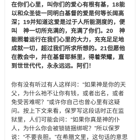
在你们心里，叫你们的爱心有根有基，
18
能
以和众圣徒一同明白基督的爱是何等长阔高
深；
19
并知道这爱是过于人所能测度的，便
叫 神一切所充满的，充满了你们。
20
神
能照着运行在我们心里的大力，充充足足地
成就一切，超过我们所求所想的。
21
但愿他
在教会中，并在基督耶稣里，得着荣耀，直
到世世代代，永永远远。阿们！
你有没有听过有人这样问：
“
如果神是你的天
父，为什么祂不让你有钱，或者出名，或者
免受苦难呢？
”
或许你自己也曾心里有这疑
问。按上下文来看，保罗写这段话时正在监
狱里，人们可能会问：
“
如果你真是神的仆
人，为什么你会被锁链捆绑呢？
”
所以保罗
说：
“
不要丧胆。
”
在希腊文里，这句话的意思