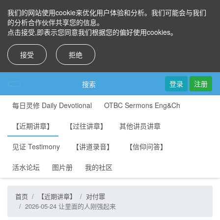
我们的网站使用cookie来优化用户体验和分析。我们可能会与我们
的分析合作伙伴共享您的信息。
点击接受,即表示您同意我们根据您的偏好使用cookies。
接受
拒绝
登录
注册
搜索
每日灵修 Daily Devotional
OTBC Sermons Eng&Ch
【近期讲章】
【过往讲章】
其他讲员讲章
见证 Testimony
【讲道录音】
【信仰问答】
活水论坛
图片册
我的社区
首页
【近期讲章】
对付罪
2026-05-24 让里面的人刚强起来