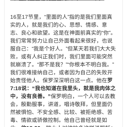
16
至
17
节里，
“
里面的人
”
指的是我们里面真
实的人，就是我们的心、思想、情感、意
志、良心和欲望。这是在神面前真实的
“
你
”
。
我们常常努力让自己外面看起来很好，也说
服自己：
“
我是个好人。
”
但某天若我们大大失
败，或有人纠正我们时，我们里面可能突然
就崩溃了。
“
那不是我？
”“
你根本不明白我。
”
我们很难接纳自己，或者因为自己的失败开
始责怪他人。保罗深深明白这一点。他在
罗
7:18
说：
“
我也知道在我里头，就是我肉体之
中，没有良善。
”
保罗明白，一个人可以去教
会，殷勤服事，讲道，唱诗敬拜，但里面仍
然被惧怕、不安全感、比较、被拒绝感、苦
毒、情欲或骄傲控制。他自己曾经就是如