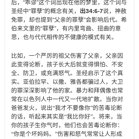
后，
“
乖谬
”
这个词出现在他的梦里，这个词与
圣经中
“
罪孽
”
的概念有关，
出
34:6-7
说，神赦
免罪，却也提到
“
父亲的罪孽
”
会影响后代。希
伯来文里的
“
罪孽
”
，有内里弯曲、扭曲的意
思，也与代代相传的不健康的模式有关。
比如，一个严厉的祖父伤害了父亲，父亲因
此变得论断，孩子长大后就变得惧怕、不安
全、防卫，或充满怒气。圣经启示了这个真
实。亚伯拉罕、以撒、雅各都骗过人，大卫
的罪深深影响了他的家。暴力和拜偶像也常
常在以色列人中一代又一代地扩散。当你对
爸爸发火，说出“我才不要像你”的苦毒论断
的话，听起来其实是“我比你好”。将来，当
你的孩子生你气时，他们也会苦毒论断你：
“你是个坏妈妈。”伤害和怒气常常让人形成