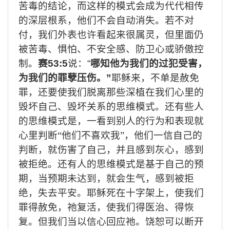
苦毒的结论，而这样的模式会成为代代相传
的深层根系，他们不会自动消失。若不对
付，我们外表也许看起来很属灵，但里面仍
被苦毒、惧怕、不安全感、防卫心或骄傲控
制。
赛
53:5
说：
“
哪知他为我们的过犯受害，
为我们的罪孽压伤。
”
耶稣来，不单是赦免
罪，还要使我们脱离那些深植在我们心里的
毁坏自己、毁坏关系的思维模式。还有些人
的思维模式是，一看到别人的行为和表现就
心里判断“他们不喜欢我”，他们一信自己的
判断，就伤害了自己，并且感到灰心，感到
被拒绝。还有人的思维模式是基于自己的预
期，当预期未达到，就会生气，感到被拒
绝，失去平安。耶稣死在十字架上，使我们
罪得赦免，祂复活，使我们得医治、得恢
复。但我们当以信心回应祂。饶恕可以断开