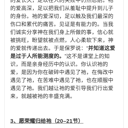
的爱长久，足以在人的失败中仍然忍耐。祂
的爱高深，足以把我们从羞耻中提升到儿子
的身份。祂的爱深切，足以触及我们最深的
伤口和累代的痛苦。见证是有能力的。当我
们诚实分享神在我们身上所做的事，信心就
被挑旺，盼望就被点燃，人心柔软下来，神
的爱就传递出去。于是保罗说：
“
并知道这爱
是过于人所能测度的。
”
这不是课堂上的知
识，而是亲身经历中的认识。你认识祂的
爱，是因为你在破碎中遇见了祂，在悔改中
遇见了祂，在苦难中遇见了祂，也在顺服中
遇见了祂。我们越让祂的爱引导我们行出爱
来，就越被祂的丰盛充满。
3
、愿荣耀归给祂（
20–21
节）