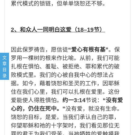
累代模式的锁链，但单单饶恕还不够。
2
、和众人一同明白这爱（
18–19
节）
因此保罗祷告，愿信徒
“
爱心有根有基
”
。保
1、圣灵坚固信徒里面的人（16–17节）
文
罗用一棵树的根来作比喻。从前，我们可能
2、和众人一同明白这爱（18–19节）
章
扎根在惧怕、羞耻、被拒绝、罪和累代的破
3、愿荣耀归给祂（20–21节）
目
败模式里。我们的心被自我中心的想法占
祷告：
录
小组讨论：
据。如今，藉着饶恕和圣灵的工作，因耶稣
住在我们心里，我们可以扎根在爱里。这份
爱能使人得胜惧怕。
约一
3:14
节说：
“
没有爱
心的，仍住在死中。
”
没有爱，就没有生命。
饶恕的目标，是爱。当我们承认自己的罪，
仰望耶稣和祂的十字架时，我们看见那位无
罪的君王为我们受苦。当祂牺牲的爱触摸我