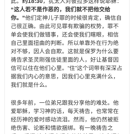
此。
约
18:30
，犹太人对彼拉多这样说耶稣：
“
这人若不是作恶的，我们就不把他交给
你。
”
他们定神儿子罪的时候很肯定，确信自
己很正确。由此可见罪有欺骗的权势，罪不
单会使我们做错事，还会使我们瞎眼，相信
自己里面扭曲的判断。所以单靠外在行为绝
对不够，因人会自欺。这就是保罗为什么要
祷告求圣灵刚强信徒里面的人，好让基督因
信可以住在他们心里。
“
住
”
这个词带有深深占
据我们内心的意思，因我们心里充满什么，
我们就是什么。
很多年前，一位弟兄跟我分享他的难处。他
爱耶稣，学习神的话，每天祷告，也常常在
经历神的爱时感动流泪。然而，他仍然被拒
绝伤害、论断和情欲捆绑。有一晚祷告之