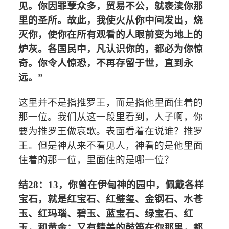
见。你因罪孽众多，贸易不公，就亵渎你那
里的圣所。故此，我使火从你中间发出，烧
灭你，使你在所有观看的人眼前变为地上的
炉灰。各国民中，凡认识你的，都必为你惊
奇。你令人惊恐，不再存留于世，直到永
远。”
这里并不是指推罗王，而是指他里面住着的
那一位。我们从这一段里看到，人子啊，你
要为推罗王做哀歌。表面看着在说谁？推罗
王。但是神从来不看见人，神看的是他里面
住着的那一位，里面住的是哪一位？
结
28
：
13
，你曾在伊甸神的园中，佩戴各样
宝石，就是红宝石、红璧玺、金钢石、水苍
玉、红玛瑙、碧玉、蓝宝石、绿宝石、红
玉，和黄金；又有精美的鼓笛在你那里，都