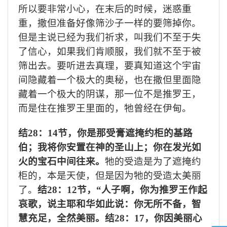
所以要非常小心，在末后的时候，迷惑重
重，撒但准备好像筛沙子一样的要筛掉你。
但是主说已经为我们祈求，叫我们不至于失
了信心，如果我们肯顺服，我们就不至于被
筛出去。要听进去真理，要真知道这个宇宙
间隐藏着一个极大的奥秘，也在撒但里面隐
藏着一个极大的阴谋，那一位不是推罗王，
而是住在推罗王里面的，牠曾经在伊甸。
结
28
：
14
节，你是那受膏遮掩约柜的基路
伯；我将你安置在神的圣山上；你在发光如
火的宝石中间往来。
牠的受造是为了遮掩约
柜的，本是天使，但是因为牠的受造太美丽
了。
结
28
：
12
节，“人子啊，你为推罗王作起
哀歌，说主耶和华如此说：你无所不备，智
慧充足，全然美丽。结
28
：
17
，你因美丽心