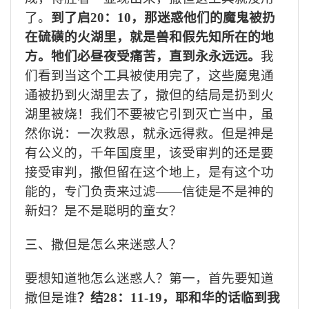
了。
到了启
20
：
10
，那迷惑他们的魔鬼被扔
在硫磺的火湖里，就是兽和假先知所在的地
方。牠们必昼夜受痛苦，直到永永远远。
我
们看到当这个工具被使用完了，这些魔鬼通
通被扔到火湖里去了，撒但的结局是扔到火
湖里被烧！我们不要被它引到灭亡当中，虽
然你说：一次救恩，就永远得救。但是神是
有公义的，千年国度里，该受审判的还是要
接受审判，撒但留在这个地上，是有这个功
能的，专门负责来过滤——信徒是不是神的
新妇？是不是聪明的童女？
三、撒但是怎么来迷惑人？
要想知道牠怎么迷惑人？第一，首先要知道
撒但是谁
？结
28
：
11-19
，耶和华的话临到我