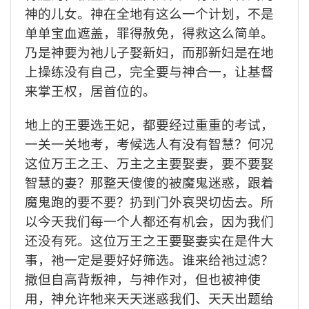
神的儿女。神在全地有这么一个计划，不是
单单宝血遮盖，罪得赦免，得救这么简单。
乃是神要为祂儿子娶新妇，而那新妇是在地
上操练没有自己，完全要与神合一，让基督
来掌王权，居首位的。
地上的王要选王妃，都要经过重重的考试，
一关一关地考，考候选人有没有智慧？何况
这位万王之王、万主之主要娶妻，要不要娶
智慧的妻？那整天傻傻的被魔鬼迷惑，跟着
魔鬼跑的要不要？扔到门外哀哭切齿去。所
以今天我们每一个人都还有机会，因为我们
还没有死。这位万王之王要娶妻实在是件大
事，祂一定是要好好筛选。谁来给祂过滤？
撒但自高背叛神，与神作对，但也被神使
用，神允许牠来天天迷惑我们、天天出题给