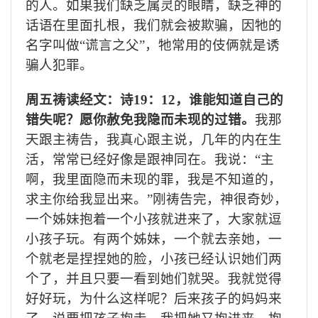
的人。如果我们缺乏属灵的眼睛，缺乏神的
话语在里面扎根，我们就会被欺骗，因牠的
名字叫做“谎言之父”，牠常用的伎俩就是诱
骗人犯罪。
周五祷读经文：诗
19
：
12
，谁能知道自己的
错失呢？愿你赦免我隐而未现的过错。
我那
天跟主祷告，我真心跟主说，几年的内在生
活，常常已经好像是跟神同在。我说：“主
啊，我里面隐而未现的罪，我是不知道的，
求主你给我显出来
。”刚祷告完，神很奇妙，
一个姊妹抱着一个小孩就进来了，大家就逗
小孩子玩。有两个姊妹，一个就去亲她，一
个就老是捏捏她的脸，小孩已经认识她们两
个了，并且只要一看到她们就哭。我就觉得
好好玩，为什么这样呢？后来孩子的妈妈来