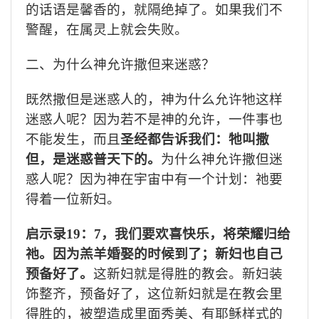
的话语是馨香的，就隔绝掉了。如果我们不
警醒，在属灵上就会失败。
二、为什么神允许撒但来迷惑？
既然撒但是迷惑人的，神为什么允许牠这样
迷惑人呢？因为若不是神的允许，一件事也
不能发生，而且
圣经都告诉我们：牠叫撒
但，是迷惑普天下的。
为什么神允许撒但迷
惑人呢？因为神在宇宙中有一个计划：祂要
得着一位新妇。
启示录
19
：
7
，我们要欢喜快乐，将荣耀归给
祂。因为羔羊婚娶的时候到了；新妇也自己
预备好了。
这新妇就是得胜的教会。新妇装
饰整齐，预备好了，这位新妇就是在教会里
得胜的，被塑造成里面秀美、有耶稣样式的