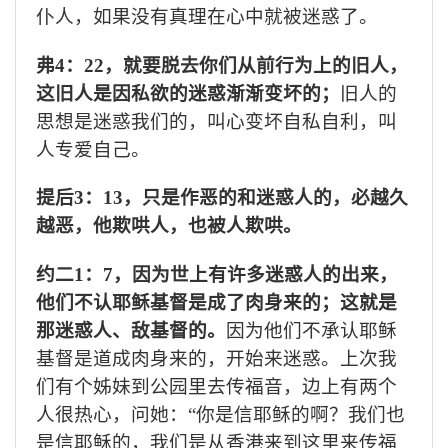
仆人，如果没有真理在心中就被迷惑了。
弗
4
：
22
，就要脱去你们从前行为上的旧人，
这旧人是因私欲的迷惑渐渐变坏的；
旧人的
思想是迷惑我们的，叫心变坏自私自利，叫
人专爱自己。
提后
3
：
13
，只是作恶的和迷惑人的，必越久
越恶，他欺哄人，也被人欺哄。
约二
1
：
7
，因为世上有许多迷惑人的出来，
他们不认耶稣基督是成了肉身来的；这就是
那迷惑人、敌基督的。
因为他们不承认耶稣
基督是道成肉身来的，开始来迷惑。上次我
们有个姊妹到公园里去传福音，边上有两个
人很热心，问她：“你是信耶稣的啊？我们也
是信耶稣的，我们是从香港来到这里来传福