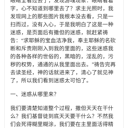
眼睛全看过去了，发现游魂现象：眼睛看着
字，心不知道到哪里去了？求主光照时，我
发现网上的那些图片我根本没去看，只是一
扫而过，没有入心，于是我明白了这是一种
迷惑，是页面后有撒但的迷惑，就赶紧祷
告：“求耶稣的宝血洁净我，奉主耶稣的名砍
断和斥责刚刚入到我的里面的，这些迷惑我
的各种各样的世俗的，黑暗的，淫乱的，污
秽的权势，通通的从我里面出去。”祷告完再
去读圣经，神的话就进来了，清心了就见神
了，所以我们看到迷惑太可怕了。
一、迷惑从哪里来？
我们要清楚知道整个过程，撒但天天在干什
么？我们基督徒到底天天要干什么？不然我
们会死得糊里糊涂，我们要在主里面活得精