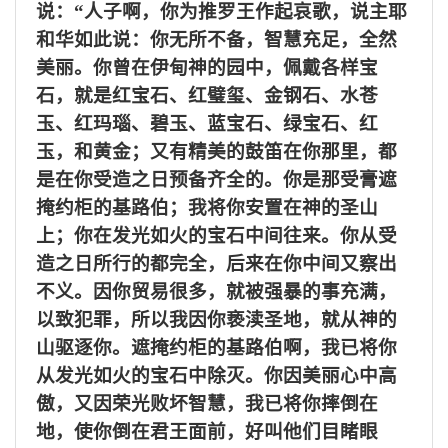
说：“人子啊，你为推罗王作起哀歌，说主耶
和华如此说：你无所不备，智慧充足，全然
美丽。你曾在伊甸神的园中，佩戴各样宝
石，就是红宝石、红璧玺、金钢石、水苍
玉、红玛瑙、碧玉、蓝宝石、绿宝石、红
玉，和黄金；又有精美的鼓笛在你那里，都
是在你受造之日预备齐全的。你是那受膏遮
掩约柜的基路伯；我将你安置在神的圣山
上；你在发光如火的宝石中间往来。你从受
造之日所行的都完全，后来在你中间又察出
不义。因你贸易很多，就被强暴的事充满，
以致犯罪，所以我因你亵渎圣地，就从神的
山驱逐你。遮掩约柜的基路伯啊，我已将你
从发光如火的宝石中除灭。你因美丽心中高
傲，又因荣光败坏智慧，我已将你摔倒在
地，使你倒在君王面前，好叫他们目睹眼