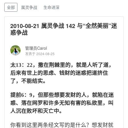
全部
属灵争战
生命进深
2010-08-21 属灵争战 142 与“全然美丽”迷
惑争战
管理员Carol
发表于 2024-08-25
太
13
：
22
，撒在荆棘里的，就是人听了道，
后来有世上的思虑、钱财的迷惑把道挤住
了，不能结实。
提前
6
：
9
，但那些想要发财的人，就陷在迷
惑、落在网罗和许多无知有害的私欲里，叫
人沉在败坏和灭亡中。
你看到这里两条经文写的是什么？想发财就