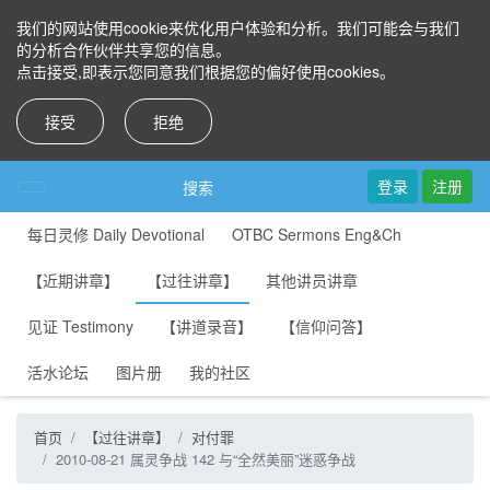
我们的网站使用cookie来优化用户体验和分析。我们可能会与我们
的分析合作伙伴共享您的信息。
点击接受,即表示您同意我们根据您的偏好使用cookies。
接受
拒绝
登录
注册
搜索
每日灵修 Daily Devotional
OTBC Sermons Eng&Ch
【近期讲章】
【过往讲章】
其他讲员讲章
见证 Testimony
【讲道录音】
【信仰问答】
活水论坛
图片册
我的社区
首页
【过往讲章】
对付罪
2010-08-21 属灵争战 142 与“全然美丽”迷惑争战