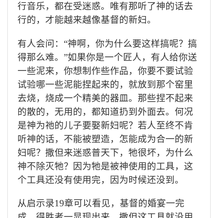
行音乐，都在受迷惑。唯有那听了神的话去
行的，才能越来越像基督的新妇。
有人会问：“神啊，你为什么要这样搞呢？搞
得那么难。”如果你是一个匠人，有人给你送
一些泥来，你想制作些作品，你要不要试验
试验哪一些泥能捏起来的，就放到那个窑里
去烧，烧成一个精美的器皿。那些捏不起来
的散的，无用的，都知道扔到外面去。何况
是神为祂的儿子要娶新妇呢？若人至终不肯
听神的话，不能被塑造，怎能成为合一的新
妇呢？撒但来迷惑普天下，牠很坏，为什么
神不除灭牠？因为牠是被神使用的工具，这
个工具还没有使用完，因为时候还没到。
从启示录
19
章可以看见，基督的婚宴一完
成，得胜者一显现出来，撒但这工具就没用