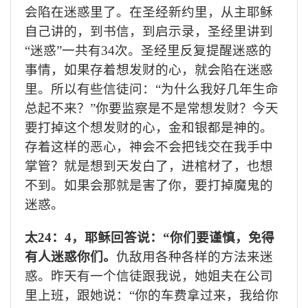
会陷在迷惑里了。在圣经新约里，从主耶稣
自己讲的，到书信，到启示录，圣经里讲到
“迷惑”一共有
34
次。圣经里反复提醒迷惑的
事情，如果存着想发财的心，就会陷在迷惑
里。所以有些信徒问：“为什么我好几年生命
总起不来？”你要监察是不是常想发财？
今天
要打掉这个想发财的心，金和银都是神的。
存着这样的恶心，神会不会把钱交在我手中
掌管？就是想到天发白了，进棺材了，也想
不到。如果会那就是害了你，要打掉魔鬼的
迷惑。
太
24
：
4
，耶稣回答说：“你们要谨慎，免得
有人迷惑你们。
仇敌用各种各样的方法来迷
惑。昨天有一个信徒跟我说，她姐夫在公司
里上班，跟她说：“你的车费拿过来，我给你