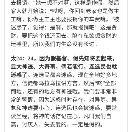
去报销。”她一想不对啊，这样是作假，然后
家人就开始说：“哎呀，你回到老家也是做主
工嘛，你做主工主也要报销你的车费嘛。”被
迷惑了，觉得：是啊，那就报销吧！这是贪
财，要把这个钱还回去。陷在私欲想贪财的
迷惑里，所以我们的生命没有长进。
太
24
：
24
，因为假基督、假先知将要起来，
显大神迹、大奇事，倘若能行，连选民也就
迷惑了。
连选民都会迷惑，现在全地好多地
方，信徒都乌拉乌拉讲方言，然后“咚”全部
倒地，还有的地方有神迹哦。我们要非常非
常的警醒，因为迷惑时时存在。对异梦、异
象和神迹要小心，连选民也会被迷惑，要常
读圣经，将神的话存记在心，凡叫我们自
高，讨厌人，失去爱的，一定是假的。