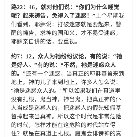
路
22
：
46
，就对他们说：“你们为什么睡觉
呢？起来祷告，免得入了迷惑！”
上个星期我
们看到，耶稣说：打破迷惑就是要起来，警
醒的祷告，求神的国和义，才不易受迷惑，
耶稣亲自讲的话，要重视。
约
7
：
12
，众人为祂纷纷议论，有的说：“祂
是好人。”有的说：“不然，祂是迷惑众人
的。”
还有一个迷惑，当真正的耶稣基督来到
地上，神的儿子来到地上，许多人怎么说：
“祂是迷惑众人的。”所以如果我们在真道里
没有扎根，鬼当神，神当鬼，把真正神的仆
人当成是迷惑人的，把迷惑人的假先知假基
督捧起来当真神。所以这个时代是非常危险
的时代，怎样才能在这危险的时代站立得
住？就是在真道上扎根。魔鬼会诽谤神的真