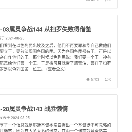
-10-03属灵争战144 从扫罗失败得借鉴
于 2024-08-25
们看到在以色列民出埃及之后，他们不再要耶和华自己做他们
要立王，要效法周围各国的民。因为各国各民都有王。可是以
亲自作他们的王。那个时候以色列民说：我们要一个王。神有
愿意给他们膏一个王。于是撒母耳就带了瓶膏油，膏在了扫罗
罗是以色列国第一位王。
(
查看全文
)
罪
5703
0
08-28属灵争战143 战胜懒惰
发表于 2024-08-25
享了一个信息就是耶稣基督祂亲自提出一个基督徒不可忽略的
打迷惑，因为有太多太多的迷惑。其中一个迷惑就是全然美