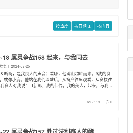
按热度
按日期
↓
按内容
09-18 属灵争战158 起来，与我同去
发表于 2024-08-25
17 ，8 听啊，是我良人的声音；看哪，他蹿山越岭而来。9我的良
，或像小鹿。他站在我们墙壁后，从窗户往里观看，从窗棂往
0我良人对我说：〔新郎〕我的佳偶，我的美人，起来，与我...
罪
7119
0
-04-22 属灵争战157 胜过法利赛人的酵