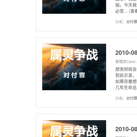
丽。今天我
必受...
(
查
分类：
对付
2010-
管理员Carol
想发财就会
到启示录，
如果存着想
几年生命总
分类：
对付
2010-