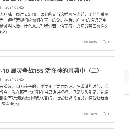
于 2024-08-25
人的酵上周讲太5:16，你们的光当这样照在人前，叫他们看见
为，便将荣耀归给你们在天上的父。林后3:6）神的话语是字
精意叫人活，什么意思？我们若一读字句，靠吃分辨善恶树头
全文
)
罪
8095
0
-07-10 属灵争战155 活在神的恩典中（二）
于 2024-08-25
在香港，因为孩子的证件过期了要去办理。在香港的时候，我
教会，我在那里也听到在讲恩典讲祝福，但是从头到尾，包括
都没有听到提及到悔改认罪的，接受救恩的信息。神就让我看
(
查看全文
)
罪
7029
0