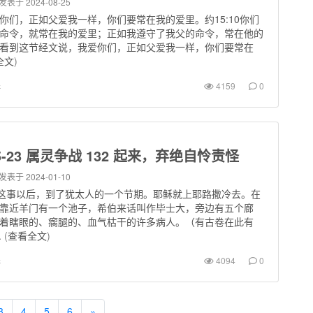
发表于 2024-08-25
我爱你们，正如父爱我一样，你们要常在我的爱里。约15:10你们
命令，就常在我的爱里；正如我遵守了我父的命令，常在他的
看到这节经文说，我爱你们，正如父爱我一样，你们要常在
全文
)
罪
4159
0
-05-23 属灵争战 132 起来，弃绝自怜责怪
发表于 2024-01-10
，这事以后，到了犹太人的一个节期。耶稣就上耶路撒冷去。在
靠近羊门有一个池子，希伯来话叫作毕士大，旁边有五个廊
着瞎眼的、瘸腿的、血气枯干的许多病人。（有古卷在此有
.
(
查看全文
)
罪
4094
0
3
4
5
6
»