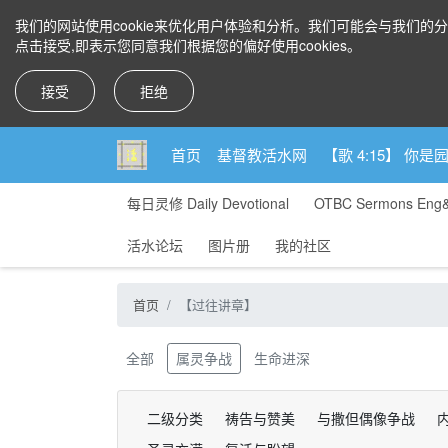
我们的网站使用cookie来优化用户体验和分析。我们可能会与我们的
点击接受,即表示您同意我们根据您的偏好使用cookies。
接受
拒绝
首页
基督教活水网
【歌 4:15】 
每日灵修 Daily Devotional
OTBC Sermons Eng
活水论坛
图片册
我的社区
首页
【过往讲章】
全部
属灵争战
生命进深
二级分类
祷告与赞美
与撒但偶像争战