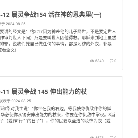
06-12 属灵争战154 活在神的恩典里(一)
于 2024-08-25
要讲的经文是：约3:17因为神差他的儿子降世，不是要定世人
作审判世人下同）乃是要叫世人因他得救。耶稣来到地上虽然
的罪，说我们凭自己做任何的事情，都是污秽的外衣，都是
查看全文
)
罪
6340
0
09-11 属灵争战 145 伸出能力的杖
发表于 2024-08-25
1-3耶和华对我主说：“你坐在我的右边，等我使你仇敌作你的脚
耶和华必使你从锡安伸出能力的杖来，你要在你仇敌中掌权。3当
子（或作“行军的日子”），你的民要以圣洁的妆饰为衣（或...
罪
4576
0