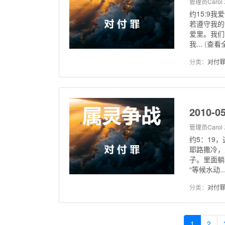
管理员Carol
约15:9
若遵守我的
爱里。我们
我...
(
查看
分类：
对付
2010
管理员Carol
约5：19
耶路撒冷，
子。里面躺
“等候水动..
分类：
对付
1
2