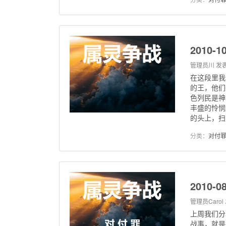
2010
管理员川
发表
在这段里我
的王，他们
色列民是神
丰盛的怜悯
的头上，扫
分类：
对付
2010-
管理员Carol
上周我们分
战事，就是