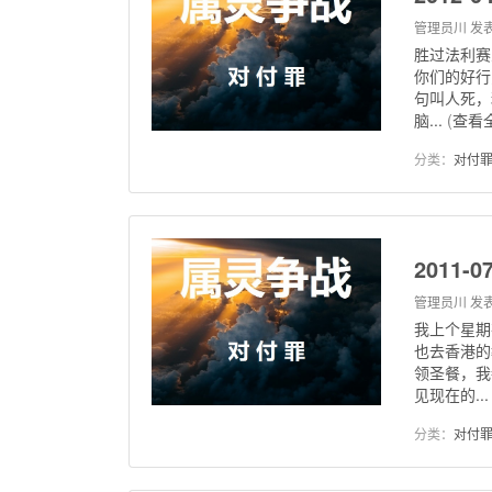
管理员川
发表
胜过法利赛
你们的好行
句叫人死，
脑...
(
查看
分类：
对付
2011
管理员川
发表
我上个星期
也去香港的
领圣餐，我
见现在的...
分类：
对付