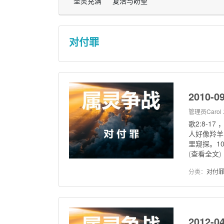
圣灵充满
复活与盼望
对付罪
2010-
管理员Carol
歌2:8-
人好像羚羊
里窥探。1
(
查看全文
)
分类：
对付
2012