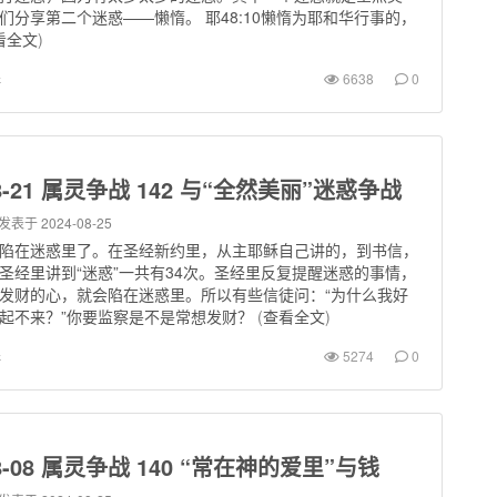
们分享第二个迷惑——懒惰。 耶48:10懒惰为耶和华行事的，
看全文
)
罪
6638
0
08-21 属灵争战 142 与“全然美丽”迷惑争战
发表于 2024-08-25
陷在迷惑里了。在圣经新约里，从主耶稣自己讲的，到书信，
圣经里讲到“迷惑”一共有34次。圣经里反复提醒迷惑的事情，
发财的心，就会陷在迷惑里。所以有些信徒问：“为什么我好
起不来？”你要监察是不是常想发财？
(
查看全文
)
罪
5274
0
08-08 属灵争战 140 “常在神的爱里”与钱