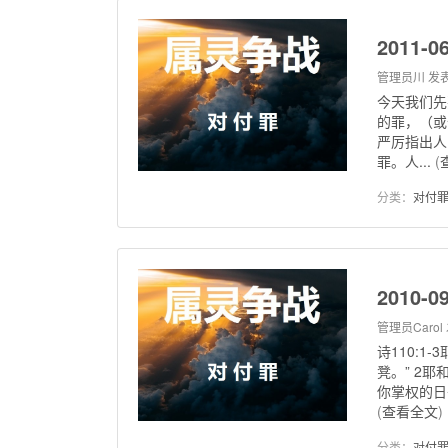
2011-
管理员川
发表
今天我们先
的罪，（或
严厉指出人
罪。人...
(
分类：
对付
2010-
管理员Carol
诗110:
凳。” 2
你掌权的日
(
查看全文
)
分类：
对付