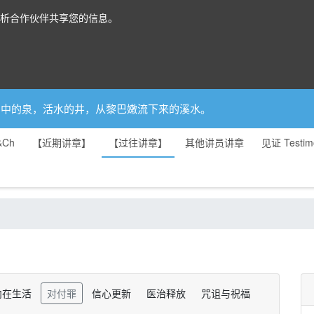
分析合作伙伴共享您的信息。
你是园中的泉，活水的井，从黎巴嫩流下来的溪水。
&Ch
【近期讲章】
【过往讲章】
其他讲员讲章
见证 Testim
内在生活
对付罪
信心更新
医治释放
咒诅与祝福