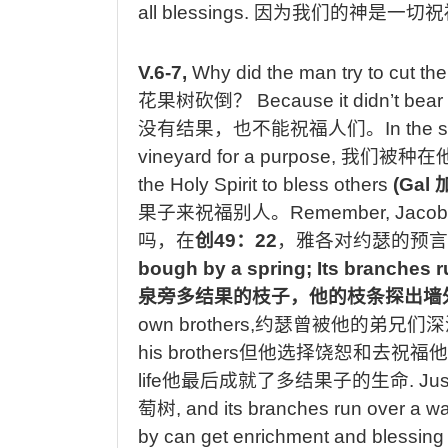
all blessings.
因为我们的神是一切祝
V.6-7,
Why did the man try to cut the
花果树砍倒？
Because it didn’t bear
没有结果，也不能祝福人们。
In the
vineyard for a purpose,
我们被种在
the Holy Spirit to bless others
(Gal
果子来祝福别人。
Remember, Jacob’
吗，在
创
49
：
22
，雅各对约瑟的预言
bough by a spring; Its branches r
泉旁多结果的枝子，他的枝条探出墙
own brothers,
约瑟曾被他的弟兄们深
his brothers
但他选择饶恕和去祝福他
life
他最后成就了多结果子的生命
. Jus
萄树
, and its branches run over a wa
by can get enrichment and blessing o