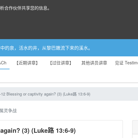
分析合作伙伴共享您的信息。
你是园中的泉，活水的井，从黎巴嫩流下来的溪水。
&Ch
【近期讲章】
【过往讲章】
其他讲员讲章
见证 Testim
12 Blessing or captivity again? (3) (Luke路 13:6-9)
属灵争战
 again? (3) (Luke路 13:6-9)