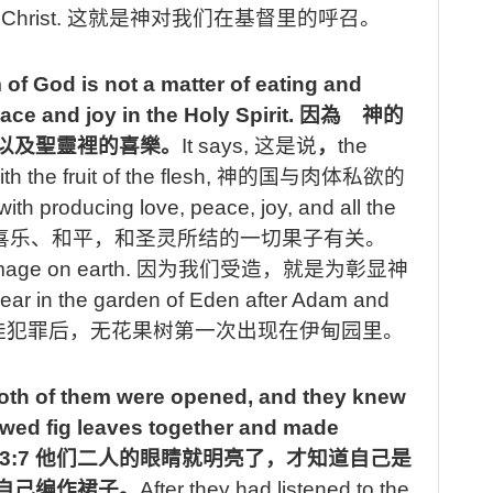
 Christ.
这就是神对我们在基督里的呼召。
of God is not a matter of eating and
ace and joy in the Holy Spirit.
因為 神的
以及聖靈裡的喜樂。
It says,
这是说
，
t
he
 the fruit of the flesh,
神的国与肉体私
欲
的
with producing love, peace, joy, and all the
喜乐、
和平，
和圣灵
所结
的一切果
子
有关。
mage on earth.
因为
我们受造，就是为彰显神
ppear in the garden of Eden after Adam and
娃犯罪后，无花果树第一次出现在伊甸园里。
oth of them were opened, and they knew
ewed fig leaves together and made
3:7
他们二人的眼睛就明亮了，才知道自己是
自己编作裙子。
After they had listened to the