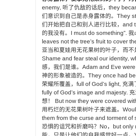
enemy,
听了仇敌的话后，
they beca
们意识到自己是赤身露体的。
They st
们开始把自己和别人进行比较，
and t
的我没有。
I must do something”.
我
leaves not the tree’s fruit to cover
亚当和夏娃用无花果树的叶子，而不
Shame and fear steal our identity, 
感，我们是谁。
Adam and Eve were 
神的形象被造的。
They once had bee
荣耀所覆盖，
full of God’s light,
充满
fully of God’s image and majesty.
充
想！
But now they were covered with 
用朽烂的无花果树叶子来遮盖。
Woul
them from the curse and torment o
恐惧的诅咒和折磨吗？
No
，
but only
能，
只是让他们的自我感觉好一点。