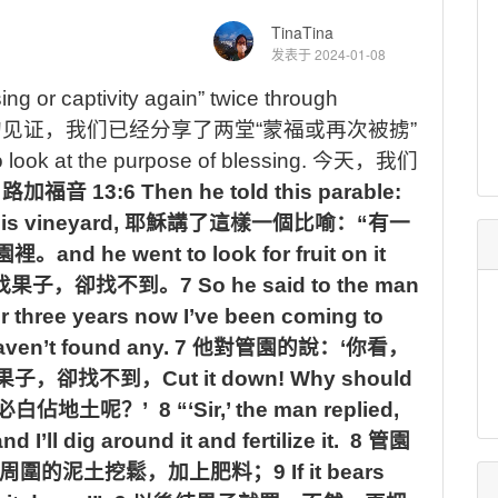
TinaTina
发表于 2024-01-08
ng or captivity again” twice
through
的见证，我们已经分享了两堂
“
蒙福或再次被掳
”
o look at the purpose of blessing.
今天，我们
,
路加福音
13:6 Then he told this parable:
his vineyard,
耶穌講了這樣一個比喻：
“
有一
園裡。
and he went to look for fruit on it
找果子，卻找不到。
7 So he said to the man
or three years now I’ve been coming to
 haven’t found any. 7
他對管園的說：
‘
你看，
果子，卻找不到，
Cut it down! Why should
必白佔地土呢？
’ 8 “‘Sir,’ the man replied,
d I’ll dig around it and fertilize it. 8
管園
周圍的泥土挖鬆，加上肥料；
9 If it bears