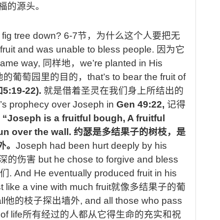
福的源
头
。
 fig tree down?
6-7
节，
为什么这个人要把无
 fruit and was unable to bless people.
因为它
 same way,
同样地，
we’re planted in His
他的葡萄园里
的目的
，
that’s to bear the fruit of
加
5:19-22).
就是借着圣灵
在我们身上所结出
的
s prophecy over Joseph in
Gen 49:22,
记得
“Joseph is a fruitful bough, A fruitful
un over the wall.
约瑟是多结果子的树枝，是
外。
Joseph had been hurt
deeply by his
深的伤害
but he chose to forgive and bless
们
. And He eventually produced fruit in his
t like a vine with much fruit
就像多结果子的葡
ll
他的枝子探出墙外
, and all those who pass
f life
所有经过的人都从它得生命的充实和祝