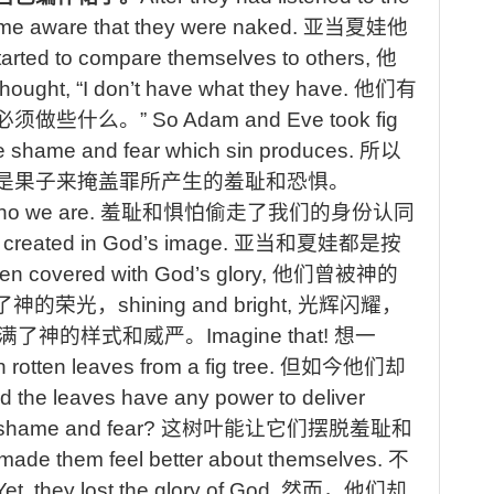
me aware that they were naked.
亚当夏娃
他
arted to compare themselves to others,
他
hought, “I don’t have what they have.
他们有
必须做些什么。
”
So Adam and Eve took fig
 the shame and fear which sin produces.
所以
是果子来掩盖罪所产生的羞耻和恐惧。
who we are.
羞耻和惧怕偷走了我们的身份认同
created in God’s image.
亚当和夏娃都是按
n covered with God’s glory,
他们曾被神的
了神的荣光，
shining and bright,
光辉闪耀，
满了神的样式和威严。
Imagine that!
想一
rotten leaves from a fig tree.
但如今他们却
d t
he leaves have any power to deliver
f shame and fear?
这树叶能让它们摆脱羞耻和
 made them feel better about themselves.
不
Yet, they lost the glory of God.
然而，他们却