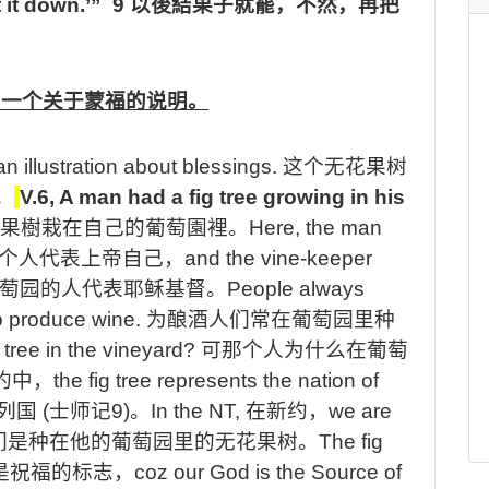
ut it down.’” 9
以後結果子就罷，不然，再把
一个关于蒙福的说明。
an illustration about blessings.
这个无花果树
。
V.6, A man had a fig tree growing in his
果樹栽在自己的葡萄園裡。
Here, the man
个
人代表上帝自己，
and the vine-keeper
萄
园
的人代表耶稣基督。
People always
to produce wine.
为酿
酒人们
常
在葡萄园里种
 tree in the vineyard?
可
那
个
人为什么在葡萄
约
中，
the fig tree represents the nation of
列国
(
士师记
9
)
。
In the NT,
在
新约
，
we are
们是种在他的葡萄园里的无花果树。
The fig
是祝福的标志，
coz our God is the Source of