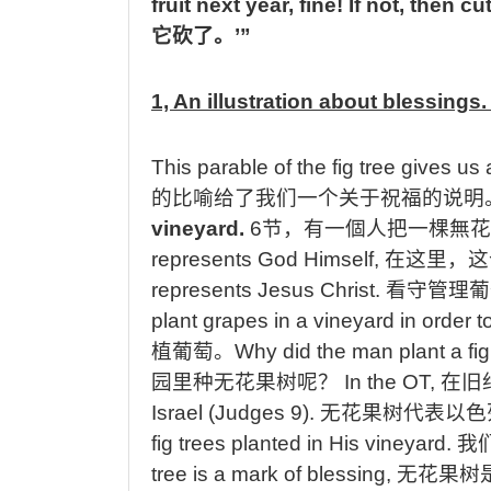
fruit next year, fine! If not, then c
它砍了。
’”
1, An illustration about blessings.
This parable of the fig tree gives us 
的
比喻
给了我们一个关于祝福的
说明
vineyard.
6
节，
有一個人把一棵無花
represents God Himself,
在这里，
这
represents Jesus Christ.
看
守
管理
葡
plant grapes in a vineyard in order 
植葡萄。
Why did the man plant a fig
园里种无花果树
呢
？
In the OT,
在
旧
Israel (Judges 9).
无花果树代表以色
fig trees planted in His vineyard.
我
tree is a mark of blessing,
无花果树