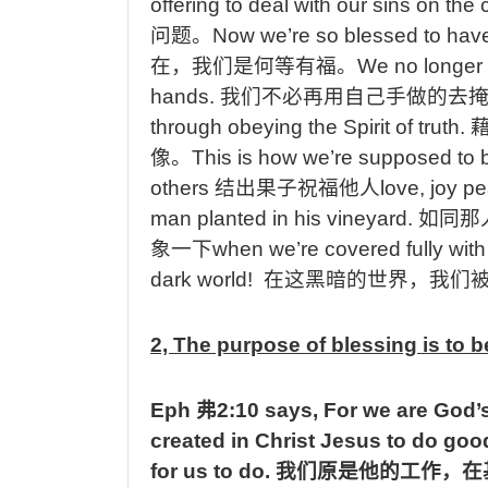
offering to deal with our sins on the
问题。
Now we’re so blessed to have 
在，我们是何等有福。
We no longer 
hands.
我们不必再用自己手做的去
through obeying the Spirit of truth.
像。
This is how we’re supposed to 
others
结出果子祝福他人
love, joy p
man planted in his vineyard.
如同那
象一下
when we’re covered fully with H
dark world!
在这黑暗的世界，我们
2, The purpose of blessing is to b
Eph
弗
2:10 says, For we are God
created in Christ Jesus to do go
for us to do.
我们原是他的工作，