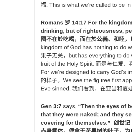
福
. This is what we’re called to be in
Romans
罗
14:17 For the kingdom 
drinking, but of righteousness, pe
國不在於吃喝，而在於公義、和睦，
kingdom of God has nothing to do with
果
子
无关，
but has everything to do 
fruit of the Holy Spirit.
而是与
仁
爱、
For we’re designed to carry God’s i
的样子
。
We see the fig tree first a
Eve sinned.
我们看到，在亚当和夏
Gen 3:7
says,
“Then the eyes of b
that they were naked; and they s
covering for themselves.”
创世记
赤身露体，便拿无花果树的叶子，为