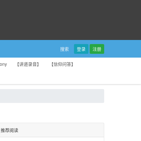
登录
注册
搜索
ony
【讲道录音】
【信仰问答】
推荐阅读