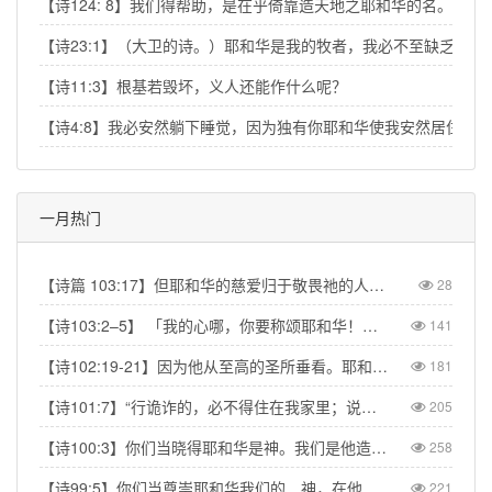
【诗124: 8】我们得帮助，是在乎倚靠造天地之耶和华的名。
【诗23:1】（大卫的诗。）耶和华是我的牧者，我必不至缺乏。
【诗11:3】根基若毁坏，义人还能作什么呢？
【诗4:8】我必安然躺下睡觉，因为独有你耶和华使我安然居住。
一月热门
【诗篇 103:17】但耶和华的慈爱归于敬畏祂的人，从亘古到永远；祂的公义也归于子子孙孙。【Psalm 103:17】But from everlasting to everlasting the LORD's love is with those who fear him, and his righteousness with their children's children.
28
【诗103:2–5】 「我的心哪，你要称颂耶和华！不可忘记祂的一切恩惠！祂赦免你的一切罪孽，医治你的一切疾病。祂救赎你的命脱离死亡，以仁爱和慈悲为你的冠冕。祂用美物使你所愿的得以满足，以致你如鹰返老还童。」【Psa 103:2–5】“Praise the LORD, my soul, and forget not all his benefits—who forgives all your sins and heals all your diseases, who redeems your life from the pit and crowns you with love and compassion, who satisfies your desires with good things so that your youth is renewed like the eagle's.”
141
【诗102:19-21】因为他从至高的圣所垂看。耶和华从天向地观察，要垂听被囚之人的叹息，要释放将要死的人，使人在锡安传扬耶和华的名，在耶路撒冷传扬赞美他的话，【Psa 102:19-21】“The Lord looked down from his sanctuary on high, from heaven he viewed the earth, to hear the groans of the prisoners and release those condemned to death.” So the name of the Lord will be declared in Zion and his praise in Jerusalem
181
【诗101:7】“行诡诈的，必不得住在我家里；说谎话的，必不得立在我眼前。”【Psa 101:7】“No one who practices deceit will dwell in my house; no one who speaks falsely will stand in my presence.”
205
【诗100:3】你们当晓得耶和华是神。我们是他造的，也是属他的；我们是他的民，也是他草场的羊。【Psa 100:3】Know that the Lord is God. It is He who made us, and we are His; we are His people, the sheep of His pasture.
258
【诗99:5】你们当尊崇耶和华我们的 神，在他脚凳前下拜。他本为圣！【Psa 99:5】Exalt the LORD our God and worship at his footstool; he is holy!
221