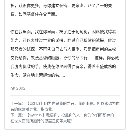
神，认识你更多，与你建立亲密、更亲密、乃至合一的关
系，如同基督住在父里面。
你在我里面，我在你里面，枝子连于葡萄树，因此使我得着
能力，可以去胜过世界的试探，胜过自己私欲的试探，胜过
那恶者的试探，不再凭自己去与人相争，乃是把审判的主权
交托给你，效法基督的顺服，尊你的命令行......这样，你必救
我脱离仇敌的手，使我在你里面得胜有余，得着丰盛成熟的
生命，活在地上荣耀你的名.....
2092
上一篇：
【诗31:3】因为你是我的岩石，我的山寨。所以求你为你
名的缘故引导我，指点我。
下一篇：
【诗31:19】敬畏你、投靠你的人，你为他们所积存的，
在世人面前所施行的恩惠是何等大呢！