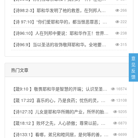
【诗98:2-3】耶和华发明了祂的救恩，在列邦人眼前显出公义。记念祂向以色列家所发的慈爱，所凭的信实。地的四极都看见我们神的救恩。【Psa 98:2】The LORD has made His salvation known and revealed His righteousness to the nations. He has remembered His love and His faithfulness to Israel; all the ends of the earth have seen the salvation of our God.
266
【诗 97:10】“你们爱耶和华的，都当恨恶罪恶；他保护圣民的性命，搭救他们脱离恶人的手。” 【Psa 97:10】Let those who love the LORD hate evil, for he guards the lives of his faithful ones and delivers them from the hand of the wicked.
222
【诗96:10】人在列邦中要说：耶和华作王！世界就坚定，不得动摇；他要按公正审判众民。【Psa 96:10】Say among the nations, “The Lord reigns.” The world is firmly established, it cannot be moved; he will judge the peoples with equity.
238
【诗96:9】当以圣洁的妆饰敬拜耶和华。全地要在他面前战抖。【Psa 96:9】Worship the Lord in the splendor of his holiness; tremble before him, all the earth.
315
意
见
热门文章
反
馈
【箴9:10 】敬畏耶和华是智慧的开端；认识至圣者便是聪明。
16574
【箴 17:22】喜乐的心，乃是良药；忧伤的灵，使骨枯干。
13108
【诗127:3】儿女是耶和华所赐的产业，所怀的胎是他所给的赏赐。
9205
【箴18:12 】败坏之先，人心骄傲；尊荣以前，必有谦卑。
6870
【诗133:1】看哪，弟兄和睦同居，是何等的善，何等的美！
6699