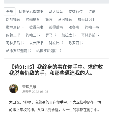
全部
帖撒罗尼迦前书
马太福音
使徒行传
诗篇
路加福音
约翰福音
箴言
马可福音
撒母耳记上
撒母耳记下
彼得前书
彼得后书
雅各书
约翰一书
约翰二书
约翰三书
罗马书
加拉太书
哥林多前书
哥林多后书
以弗所书
腓立比书
歌罗西书
帖撒罗尼迦前书
帖撒罗尼迦后书
【诗31:15】我终身的事在你手中。求你救
我脱离仇敌的手，和那些逼迫我的人。
管理员维
发表于 2022-06-05
大卫说，“神啊，我终身的事在你手中。” 大卫信神是在一切
的事上掌权的神。从亘古到永远，人一生的事都在祂手中。