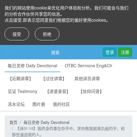
我们的网站使用cookie来优化用户体验和分析。我们可能会与我们
的分析合作伙伴共享您的信息。
点击接受,即表示您同意我们根据您的偏好使用cookies。
接受
拒绝
登录
注册
搜索
每日灵修 Daily Devotional
OTBC Sermons Eng&Ch
【近期讲章】
【过往讲章】
其他讲员讲章
见证 Testimony
【讲道录音】
【信仰问答】
活水论坛
图片册
我的社区
首页
每日灵修 Daily Devotional
【诗31:15】我终身的事在你手中。求你救我脱离仇敌的手，和
那些逼迫我的人。