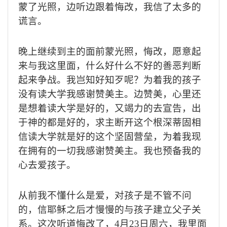
蒙了光照，边听边跟着悔改，我信了太多的
谎言。
晚上继续到主的面前蒙光照，悔改，愿意起
来与我这里面，什么好什么不好的善恶判断
起来争战。我岂知好知歹呢？为着我的孩子
没有读大学我感谢赞美主。边赞美，心里还
是想着读大学是好的，又竭力的去宣告，出
于神的都是好的，求主断开这个根深蒂固相
信读大学就是好的这个坚固营垒，为着我现
在拥有的一切我感谢赞美主。我也预备我的
心去爱孩子。
从前我不懂什么是爱，对孩子是不管不问
的，信耶稣之后才慢慢的与孩子建立父子关
系。这次听道悔改了，
4
月
23
日周六，我里面