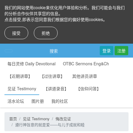
我们的网站使用cookie来优化用户体验和分析。我们可能会与我们
的分析合作伙伴共享您的信息。
点击接受,即表示您同意我们根据您的偏好使用cookies。
接受
拒绝
登录
注册
搜索
每日灵修 Daily Devotional
OTBC Sermons Eng&Ch
【近期讲章】
【过往讲章】
其他讲员讲章
见证 Testimony
【讲道录音】
【信仰问答】
活水论坛
图片册
我的社区
首页
见证 Testimony
悔改见证
遵行神旨意的就是爱——与儿子成就和睦