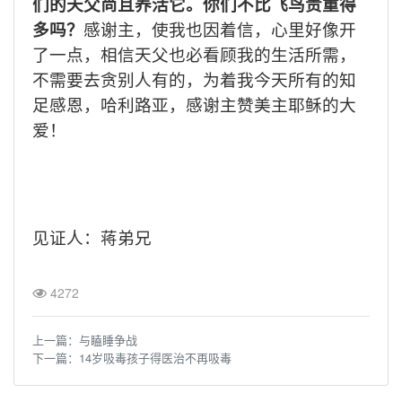
们的天父尚且养活它。你们不比飞鸟贵重得
多吗？
感谢主，使我也因着信，心里好像开
了一点，相信天父也必看顾我的生活所需，
不需要去贪别人有的，为着我今天所有的知
足感恩，哈利路亚，感谢主赞美主耶稣的大
爱！
见证人：蒋弟兄
4272
上一篇：
与瞌睡争战
下一篇：
14岁吸毒孩子得医治不再吸毒