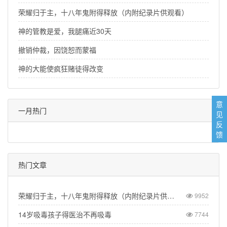
荣耀归于主，十八年鬼附得释放（内附纪录片供观看）
神的管教是爱，我腿痛近30天
撤销仲裁，因饶恕而蒙福
神的大能使疯狂赌徒得改变
意
一月热门
见
反
馈
热门文章
荣耀归于主，十八年鬼附得释放（内附纪录片供观看）
9952
14岁吸毒孩子得医治不再吸毒
7744