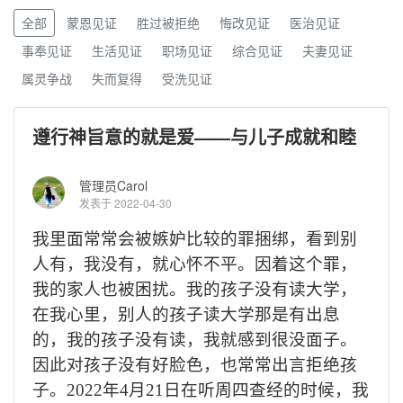
全部
蒙恩见证
胜过被拒绝
悔改见证
医治见证
事奉见证
生活见证
职场见证
综合见证
夫妻见证
属灵争战
失而复得
受洗见证
遵行神旨意的就是爱——与儿子成就和睦
管理员Carol
发表于 2022-04-30
我里面常常会被嫉妒比较的罪捆绑，看到别
人有，我没有，就心怀不平。因着这个罪，
我的家人也被困扰。我的孩子没有读大学，
在我心里，别人的孩子读大学那是有出息
的，我的孩子没有读，我就感到很没面子。
因此对孩子没有好脸色，也常常出言拒绝孩
子。
2022
年
4
月
21
日在听周四查经的时候，我