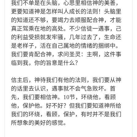
我们
不单是在头脑，心思里相信神的美善，
更要知道神是怎样叫人成长的法则！
头脑里
的
知道还不够，要竭力去顺服配合神，才能
真正驾乘在地的高处。
不少
信徒一遇事，己
的利益受损就发牢
骚
，
几年过去了
，
生命
还
是老样子，活在
自己
属地的情绪的捆绑中
。
我们
要肯配合神，
求
问圣灵：
主啊，
这件事
临到我，
你的旨意是什么？
信主后，神待我们有他的法则，我们要从神
的话里去认识，遇事就不会气急败坏
。
首
先，我们要相信神
。
10节，环绕他，看顾
他，保护他。
好不好？但我
们要知道神所给
我们的环绕，看顾，保护，有时并不是我们
所想象的美好的感觉
。