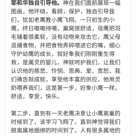
耶和华独自引导他。
神在我们面前展
现
一幅
图画，他环绕，看顾
，
保护，独自引导我
们，
犹
如老鹰教小鹰飞翔
。
一只初生的小
鹰
，
终日嗷嗷待哺，巢窝很舒适，母鹰把羽
毛铺着很柔软，没有动物来攻击
它
，鹰父母
追捕食物，并把食物弄碎喂进它的嘴，细心
守护幼鹰的成长，就好象我们刚刚重生
得
救
，是属灵的婴儿，神就呵护我们，让我们
认识他
的
慈悲、怜悯
、
恩典、爱、宽恕，
我
们
祷告就成就，享受他丰富的供应，
他
用灵
奶喂养我们，这是第一步，好象小鹰一样，
舒适，享受，快乐。
第二步，直到有一天老鹰决意让小鹰离巢的
时候到了，
该学习飞翔了，
直到神觉得
我们
脱离属地捆绑的时间到了
，
人有很多属地
的