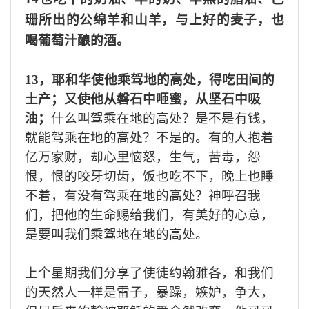
珊所出的公绵羊和山羊，与上好的麦子，也
喝葡萄汁酿的酒。
13
，
耶和华使他乘驾地的高处，得吃田间的
土产；又使他从磐石中咂蜜，从坚石中吸
油；
什么叫驾乘在地的高处？是不是有钱，
就能驾乘在地的高处？
不是的。有的人
抱着
亿万
家财
，
却心里恼怒，生气，
苦毒，怨
恨，恨的咬牙切齿，
饭也吃不下，
晚上
也
睡
不着，
有没有
驾乘在地的高处？
神呼召我
们，把他的生命赐给我们，有美好的心意，
是要叫我们乘驾地在地的高处。
上
个星期
我们分享
了使徒
约翰雅各，和我们
的天然人
一样是雷子，暴躁，嫉妒，争大，