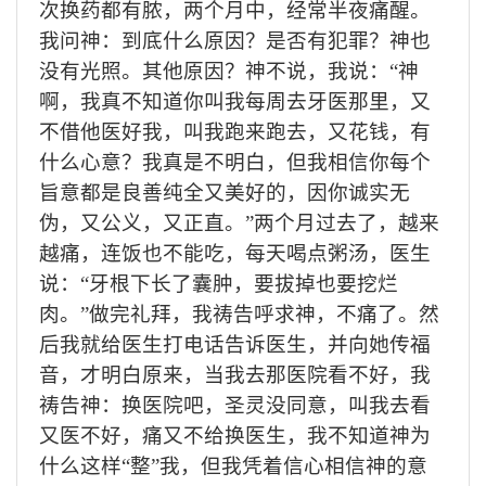
次换药
都
有
脓
，两个月中，经常半夜痛
醒。
我问神：到底什么原因？
是否有
犯罪
？神也
没有光照。其他原因？
神不说，我说：
“
神
啊，我真不知道你叫我每周去牙医那里，又
不借他医好我，叫我跑来跑去，
又花钱，有
什么心意？
我真
是
不明白
，
但我相信你每个
旨意都是良善纯全又美好的，
因你
诚实无
伪，又公义，又正直。
”
两个月过去了，越来
越痛，连饭也不能吃，每天喝点粥汤，医生
说：
“
牙根下长了囊肿，要拔掉也要挖烂
肉
。
”
做完礼拜，
我
祷
告呼求神，不
痛了。
然
后我
就给医生
打
电
话告诉医生，并向她
传福
音，
才明白原来，当我去那医院看不好，我
祷告
神：
换医院吧，圣灵没同意，叫我去看
又医不好，痛又不给换
医生
，我不知道神为
什么这样
“
整
”
我，但我凭着信心相信神的意