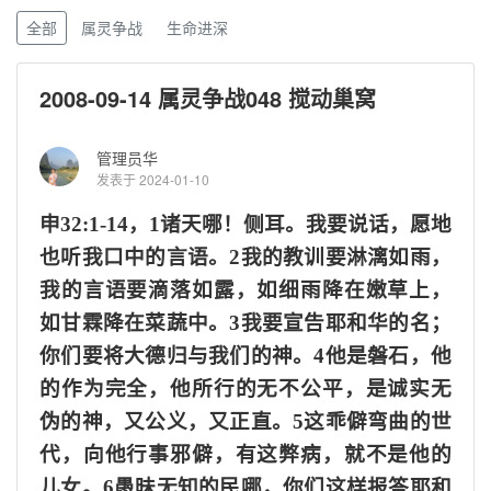
全部
属灵争战
生命进深
2008-09-14 属灵争战048 搅动巢窝
管理员华
发表于 2024-01-10
申
32:1-14
，
1诸天哪！侧耳。我要说话，愿地
也听我口中的言语。2我的教训要淋漓如雨，
我的言语要滴落如露，如细雨降在嫩草上，
如甘霖降在菜蔬中。3我要宣告耶和华的名；
你们要将大德归与我们的神。4他是磐石，他
的作为完全，他所行的无不公平，是诚实无
伪的神，又公义，又正直。5这乖僻弯曲的世
代，向他行事邪僻，有这弊病，就不是他的
儿女。6愚昧无知的民哪，你们这样报答耶和