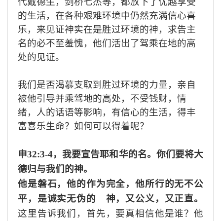
代戴德生，剑桥七杰等，都放下了优越享受
的生活，
在
各种艰难环境
中
仍然充满信心喜
乐，来见证神实在
是
胜过环境的神，求告
主
名
的必不至羞愧
，他们活
出了驾乘在地的高
处
的见证。
我们
是否
渴慕支取到胜过环境的力量
，
亲自
被他引导并乘
驾
地的高
处，
不受钱财，情
绪，人的话语等
影响，
有信心的生活，得丰
富喜乐生命
？
如何可以得着呢？
申
32:3
-4
，
我要宣告耶和华的名。你们要将大
德归与我们的神。
他是磐石，他的作为完全，他所行的无不公
平，是诚实无伪的 神，又公义，又正直。
这里
告诉我们，首先，要真相信他是谁？
他