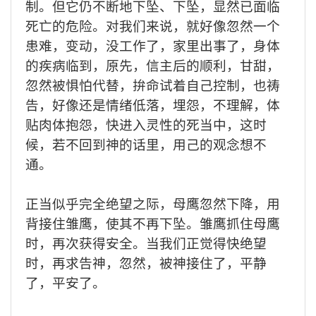
制。但它仍不断地下
坠
、下坠，显然已面临
死亡的危险。
对我们来说，就
好
像
忽然一个
患难，变动，没工作了，家里出事
了
，身体
的疾
病临到，原先，信主后的顺利，甘甜，
忽然被惧怕代替，拚命试着自己控制，也祷
告，好
像
还是情绪低落，埋怨，不理解，体
贴肉体抱怨，快进入灵性
的
死
当
中，
这时
候，
若不回到神的话里，用己的观念想不
通
。
正当似乎完全绝望之际，母鹰忽然下降，用
背接住雏鹰，使其不再下坠。雏鹰抓住母鹰
时，再次获得安全。当
我们正
觉得快绝望
时，再求告神，忽然，被
神接
住了，平静
了，
平安了。