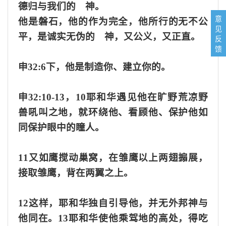
德归与我们的 神。
意
他是磐石，他的作为完全，他所行的无不公
见
平，是诚实无伪的 神，又公义，又正直。
反
馈
申
32:6
下，
他是制造你、建立你的。
申
32:10
-13
，
10
耶和华遇见他在旷野荒凉野
兽吼叫之地，就环绕他、看顾他、保护他如
同保护眼中的瞳人。
11又如鹰搅动巢窝，在雏鹰以上两翅搧展，
接取雏鹰，背在两翼之上。
12这样，耶和华独自引导他，并无外邦神与
他同在。13耶和华使他乘驾地的高处，得吃