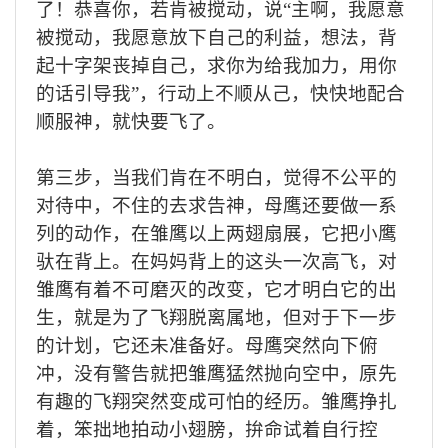
了
！
恭喜你，若肯被搅
动
，
说
“主啊，我愿意
被搅动，我愿意放下自己的利益，想法，背
起十字架丧掉自己，求你为给我加力，用你
的话引导我”，
行动上不顺从己
，
快快
地
配合
顺服神
，就快要飞了
。
第三步
，
当
我们
肯在不明白，觉得不公平的
对待中，不住的去求告神，母鹰还要做一系
列的动作，在雏鹰以上两翅扇展，
它
把小鹰
驮在背上
。
在妈妈背上的这头一次高飞，对
雏鹰有着不可磨灭的改变，它才明白它的出
生，就是为了飞翔脱离属地，但对于下一步
的
计划，它还未准备好
。
母鹰突然向下俯
冲，没有警告就把雏鹰猛然抛向空中，原先
有趣的飞翔突然变成可怕的经历。雏鹰挣扎
着，笨拙地拍动小翅膀，拚命试着自行控