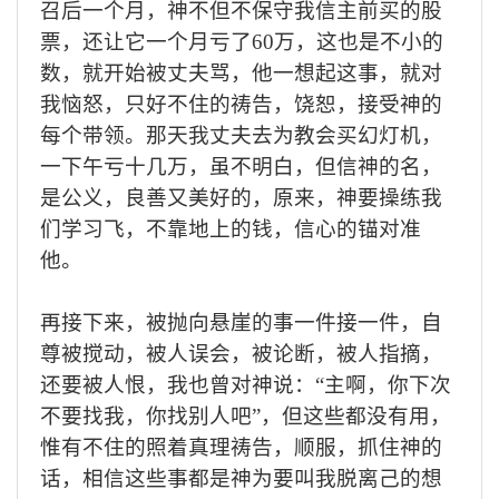
召后一个月，神不但不保守我
信主前
买的股
票，还让它一个月亏
了
60万，这也是不
小
的
数，就开始
被
丈夫骂，他一想起这事，就对
我恼怒，只好不住的祷告，饶恕，接受神的
每个带领
。那天我丈夫去
为教会买
幻灯机
，
一下午亏十几万，虽不明白，但信神的名，
是公义，良善又美好的，原来，神要操练我
们学
习
飞，不靠地上的钱，信心
的
锚对准
他
。
再接下来，被抛向悬崖的事一件接一件，自
尊被搅动，
被人
误会，
被
论断，被人指摘，
还要被人恨，我也曾对神说：
“主啊，
你下次
不要找我，你找别人
吧
”，
但这些都没有用，
惟有不住的照着真理祷告，顺服，抓住
神的
话
，相信这些事都
是神
为要叫我脱离己的想