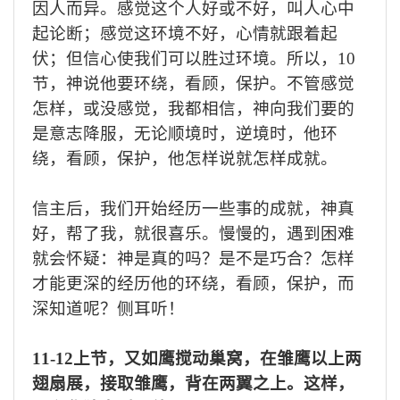
因人而
异。
感觉
这个人
好
或
不好
，叫人心中
起
论断
；
感觉这环境不好，心情
就跟着
起
伏
；
但信心使我们可以胜过环境。所以，
10
节，神说他要环绕，看顾，保护。不管感觉
怎样，或没感觉，我都相信，神向我们要的
是意志降服，
无论
顺境时
，逆境时，
他
环
绕，看顾，保护
，
他怎样说就怎样成就。
信主后，我们开始经历一些事的成就，神真
好，帮了
我，就
很喜乐
。
慢慢的，遇到困难
就会怀疑：
神是真的吗？
是不是巧合？怎样
才能更深的经历他的环绕，看顾，保护，
而
深知道呢？侧耳听！
11-12上节，又如鹰搅动巢窝，在雏鹰以上两
翅扇展，接取雏鹰，背在两翼之上。这样，