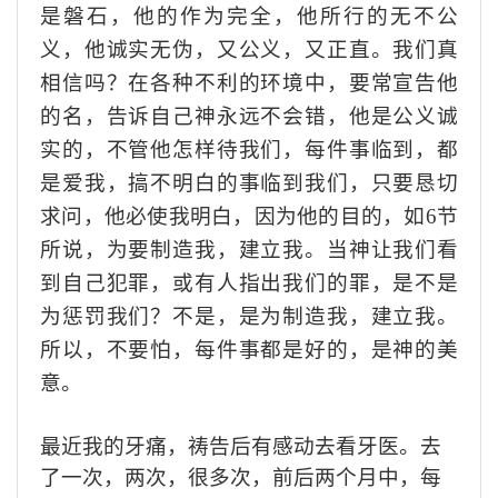
是磐石，
他的
作为完全，他所行的无不公
义，
他
诚实无伪，又公义，又正直。
我们
真
相信吗？在各种不利的环境中，要常宣告他
的名，告诉自己神永远不会错，他是公义诚
实的，不管他怎样待我们，每件事临到，都
是爱我，搞不明白的事临到我们，只要恳切
求问，他必使我明白，因为他的目的
，如
6节
所说
，
为要
制造
我
，建立
我
。
当神
让
我们
看
到自己犯罪，或有人指出
我们
的罪，是不是
为惩罚
我们
？
不是，是
为制造
我
，建立
我
。
所以，不要怕，每件事都是好的，是神的美
意。
最近我的
牙痛，祷告后
有
感动去看牙医
。去
了
一次，两次，
很多次，前后
两个月
中
，每