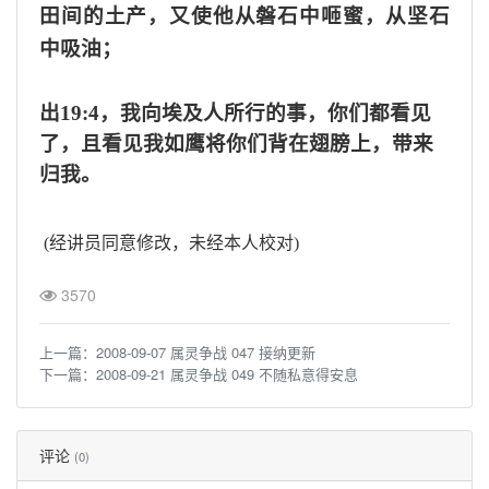
田间的土产，又使他从磐石中咂蜜，从坚石
中吸油；
出
19:4
，
我向埃及人所行的事，你们都看见
了，且看见我如鹰将你们背在翅膀上，带来
归我。
(
经讲员同意修改，未经本人校对
)
3570
上一篇：
2008-09-07 属灵争战 047 接纳更新
下一篇：
2008-09-21 属灵争战 049 不随私意得安息
评论
(0)