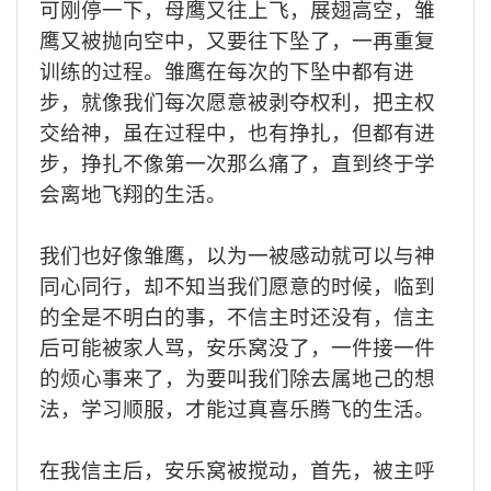
可刚停一下，母鹰又往上飞，展翅高空，雏
鹰又被抛向空中，又要往下坠了，一再重复
训练的过程
。
雏鹰在每次的下坠中都有进
步，就
像我们
每次愿意被剥夺权利，把主权
交给神，虽在过程中，也有挣扎，但都有进
步，挣扎不
像
第一次
那么
痛了
，
直到终于学
会离地飞翔的生活。
我们也好
像
雏鹰，以为一被感动就可以与神
同心同行，却不知当
我们
愿意的时候，临到
的全是不明白的事
，不信主时还没有，信主
后可能被家人骂，
安乐窝没了，一件接一件
的烦
心
事来了，为要叫我们除去属地己的想
法，学习顺服，才能过真喜乐腾飞的生活。
在我信主后，安乐窝被搅动，首先，被
主
呼