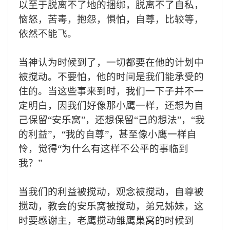
以至于脱离不了地的捆
绑，脱离不了
自私，
恼怒，苦毒，抱怨，惧怕，自尊
，
比较
等，
依然
不能飞
。
当
神认为时候到了，一切都要在他的计划中
被搅动
。
不要怕，他的时间是
我们
能承受的
住的。当这些事来到时，
我们
一下子并不一
定明白，因
我们
好
像
那小鹰一样，还想为自
己保留
“
安乐窝
”，还想保留“
己的想法
”
，
“
我
的利益
”，“
我的自尊
”，
甚至
像
小鹰一样自
怜，觉得
“
为什么有这样不公平的事临到
我？
”
当我们
的利益被搅动，观念被搅动，自尊被
搅动，教会
的
安乐窝
被搅动，
弟兄姊妹，这
时要感谢主，老鹰搅动雏鹰
巢窝
的时候到