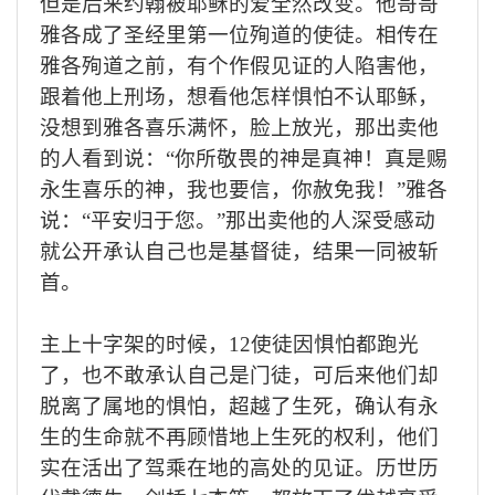
但是后来
约翰
被耶稣的爱全然改变。
他哥哥
雅各成了圣经里第一位殉道的使徒。相传在
雅各
殉道之前，有个作假见证
的人
陷害他，
跟
着
他上刑场，想看他怎样惧怕不认耶稣，
没想到雅各喜乐满怀，脸上放光，那出卖他
的人看到说：
“
你所敬畏的神是真神！真是赐
永生喜乐的神，我也要信，你赦免我！
”
雅各
说：
“
平安归于您。
”
那出卖他的人深受感动
就公开承认自己也是基督徒，
结果一
同被斩
首。
主上十
字
架
的
时
候
，
12使徒因惧怕都跑光
了
，
也不敢承认自己是门徒，可后来
他们
却
脱离了属地
的
惧怕，超越了生死，确认有永
生的生命就不再顾
惜
地上生死的权利，他们
实在活出了驾乘在地的高处的见证
。
历
世
历