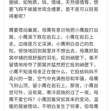
捆绑，如物质，钱，情绪，天然感情
等，想
要飞翔不被属世观念缠累，
是不是可以轻易
得着呢？
鹰
要
搅动巢窝，母鹰有意识地把小鹰敲打出
窝，小鹰滚下跌在岩石上，小鹰在岩石上
走，边缘是万丈深渊，小鹰明白自己的危
险，很快地回到窝里并不想出去
，
母鹰抓取
窝中铺的很舒服的羽毛，投到峭壁下，毫不
留情地抢夺了那窝并猛然把它投到峭壁下，
小鹰不知道母亲正在做什么，它投给妈妈不
高兴的一瞥
，
空气中充满抱怨和牢骚。母鹰
飞到山顶，留小鹰在岩石上，那夜，小鹰自
觉可怜，没有窝，寒冷孤独的过了一夜
。
母
鹰不爱
它
吗？小鹰因着突如其来的变动，温
暖的窝被搅动，不明白发生了何事，但母鹰