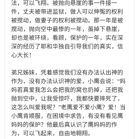
法，可以
飞翔。
被抛向悬崖的事一件接一
件，
丈夫
被带进监狱，做人可以
伸
冤的权利
被搅动，做妻子的权利被搅动
。
那一年是被
搅动，抛向空中最惨的一年，
虽
掉下悬崖，
却
也是
被环绕，看顾，保护的一年，实在深
深的经历
了
耶和华独自引导
我们的真实
，信
心大长！
弟兄姊妹，凭着感觉我们没有办法认出神的
作为，没有办法认识神的爱，小鹰会说：
“
妈
妈若真爱我怎么会把我的窝也
扔
掉，还把我
抛到空中，让我受惊吓，
我都
快要摔死了
，
这怎么叫爱我呢？
”
老鹰爱不爱小鹰？爱！当
小鹰肯顺服，在困境中求告，有没有看见鹰
妈妈的保护？他最后真认识了鹰妈妈的作
为
，可以
飞起
来，自由地翱翔。