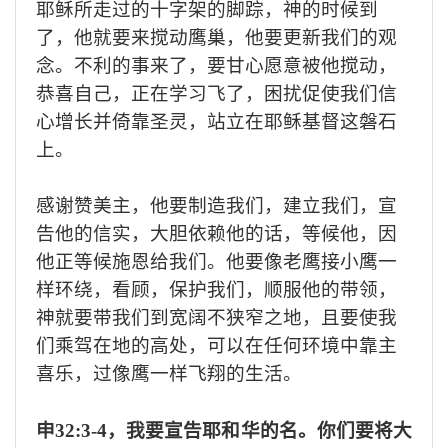
耶稣所走过的十字架的脚
踪
，神的时候到
了，他就要来搅动鹰巢，
他
要更新
我们
的观
念
。
不利的事来了，要甘心愿意被他搅动，
恭喜自己，正在学习飞了，困扰促使我们信
心增长并倚靠圣灵，站立在耶稣基督这磐石
上
。
感谢赞美
主
，
他要
制造我
们
，建立我
们，宣
告他的信实，大胆依赖他的话，等候他，因
他正等候施恩
给我们。他
要
像
老鹰接小鹰一
样
环绕，
看顾，保
护我们
，顺服
他的
带领，
神就要带我们到宽阔不狭窄之地，且要使我
们乘
驾
在地的高处
，
可以在任何环境中靠主
喜
乐，过像鹰一样
飞翔的生活。
申
32:3
-4
，
我要宣告耶和华的名。你们要将大