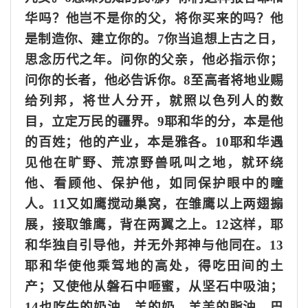
华吗？他岂不是你的父，将你买来的吗？他
是制造你、建立你的。7你当追想上古之日，
思念历代之年。问你的父亲，他必指示你；
问你的长者，他必告诉你。8至高者将地业赐
给列邦，将世人分开，就照以色列人的数
目，立定万民的疆界。9耶和华的分，本是他
的百姓；他的产业，本是雅各。10耶和华遇
见他在旷野、荒凉野兽吼叫之地，就环绕
他、看顾他、保护他，如同保护眼中的瞳
人。11又如鹰搅动巢窝，在雏鹰以上两翅搧
展，接取雏鹰，背在两翼之上。12这样，耶
和华独自引导他，并无外邦神与他同在。13
耶和华使他乘驾地的高处，得吃田间的土
产；又使他从磐石中咂蜜，从坚石中吸油；
14也吃牛的奶油、羊的奶、羊羔的脂油、巴