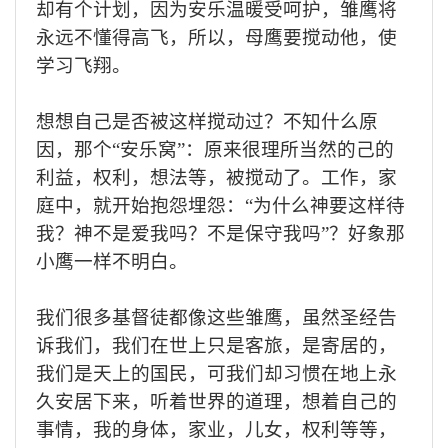
却有个计划，
因为
安乐温暖受呵护，雏鹰将
永
远
不懂得高飞，所以，母鹰要搅动他，使
学习飞
翔。
想想自己是否被这样搅动过
？
不知什么原
因
，
那个
“
安乐窝
”：原来很理所当然的
己的
利益，权利，想法
等，
被搅动了
。工
作，家
庭
中
，就
开始
抱怨
埋怨：
“
为什么神要这样待
我？
神
不是爱我吗？不是保守我吗
”？
好象那
小鹰一样不明白。
我们很多基督徒都
像
这些雏鹰，虽然圣经告
诉我们，我们在世上只是客旅
，是
寄居的，
我们
是天上的国民，可我们却习惯在地上永
久安居下来，听着世界的道理，想着自己的
事情，我的身体，家业，儿女，权利
等等，