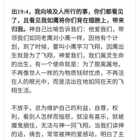
出
19:4
，
我向埃及人所行的事，你们都看见
了，且看见我如鹰将你们背在翅膀上，带来
归我。
神自己比喻
告诉我们：
他爱我们，带
领我们如同老鹰对小鹰一样，因他有个计
划，到了时候，要叫小鹰学习飞翔，因
鹰
出
生就是为了飞翔，神爱我们，我们属灵生命
的出生，
有一个
使命就是
：
为了脱离属地，
不再像
世人一样的
为物质钱财
忧虑
，不再活
在人的眼光中，而是活出
在地如
同
在天的飞
翔生活
。
不放手，总为维护自己的利益，自尊，权
利，看别人怎样而恼怒，
就
没有喜乐，就被
魔鬼捆住，无法与神一同飞翔
。
当
我们
读神
的话，祷告，常常被神的爱感动，明白了主