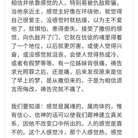
相信并依
靠感觉的人，特别易被仇敌欺骗，
当他亲近主，感觉主好
像
在环绕他，就觉得
自己很爱主，没感觉时就枯燥，以为主不爱
他了，就惧怕
，
患得患失
。
接受了撒但的感
觉
，向仇敌开了门，
它就在信徒的魂里得着
了一个地位，以后就更厉害，或使人觉得兴
奋，或没感觉就沮丧，会使
人
觉得热
或
冷
，
或者有假梦等等。有一位姊妹背很痛，祷告
求光照罪之后，还是痛，后来发现原来是信
了早上的梦，是从撒但来的，于是为相信谎
言而悔改，祷告完就不痛了。
我们
要
知道：感觉是
属
魂的，属肉体的，惟
有信心，信神的话可以使我们跟神建立真关
系，因他不改变口中所出的
。人的
感觉
是靠
不的。这个人
感觉冷，
那个人
感觉热，感觉