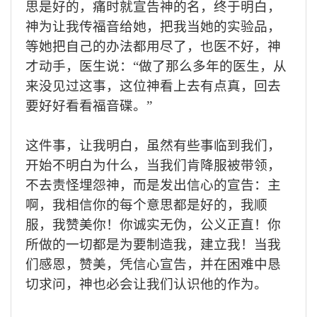
思是好的，痛时就宣告神的名，终于明白，
神为让我传福音给她，把我当她的实验品，
等她把
自己的办法都用尽了，
也医不好，神
才动手，医生说：
“
做了那么多年的医生，从
来没见过这事，这位神看上去有点真，回去
要好好看看
福音
碟
。
”
这件事，让我明白，虽然有些事临到我们
，
开始不明白为什么，当我们肯降服被带领，
不去
责怪埋怨
神
，
而是发出信心
的
宣告：主
啊，我相信你的每个意思都是好的，我顺
服，我赞美你！
你
诚实无伪，公义正直！
你
所做的一切都
是为要制造我，建立我！
当我
们感恩，赞美，凭信心宣告，
并在困难中
恳
切求问，神
也
必会让我们认识他的作为。