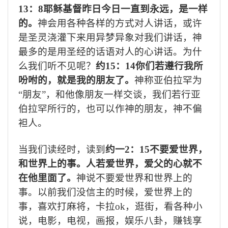
13
：
8
耶稣基督昨日今日一直到永远，是一样
的。
神会用各种各样的方式对人讲话，或许
是圣灵浇灌下来用异梦异象对我们讲话，神
最多的是用圣经的话语对人的心讲话。为什
么我们听不见呢？
约
15
：
14
你们若遵行我所
吩咐的，就是我的朋友了。
神称亚伯拉罕为
“朋友”，和他像朋友一样交谈，我们若行亚
伯拉罕所行的，也可以作神的朋友，神不偏
袒人。
当我们读经时，读到
约一
2
：
15
不要爱世界，
和世界上的事。人若爱世界，爱父的心就不
在他里面了。
神说不要爱世界和世界上的
事。以前我们没信主的时候，爱世界上的
事，喜欢打麻将，卡拉
ok
，逛街，看各种小
说，电影，电视，画报，娱乐八卦，赚钱享