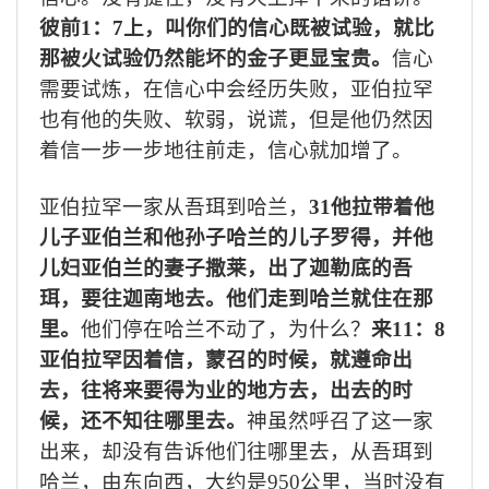
彼前
1
：
7
上，叫你们的信心既被试验，就比
那被火试验仍然能坏的金子更显宝贵。
信心
需要试炼，在信心中会经历失败，亚伯拉罕
也有他的失败、软弱，说谎，但是他仍然因
着信一步一步地往前走，信心就加增了。
亚伯拉罕一家从吾珥到哈兰，
31
他拉带着他
儿子亚伯兰和他孙子哈兰的儿子罗得，并他
儿妇亚伯兰的妻子撒莱，出了迦勒底的吾
珥，要往迦南地去。他们走到哈兰就住在那
里。
他们停在哈兰不动了，为什么？
来
11
：
8
亚伯拉罕因着信，蒙召的时候，就遵命出
去，往将来要得为业的地方去，出去的时
候，还不知往哪里去。
神虽然呼召了这一家
出来，却没有告诉他们往哪里去，从吾珥到
哈兰，由东向西，大约是
950
公里，当时没有