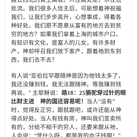
处流。我们很多人信主后，可能想着神祝福
我们，让我们步步高升，心想事成，得着各
种好处。我们愿不愿意从富有的地方去到贫
穷的地方？如果我们拿着上海的城市户口，
有知识有文化，是富人的儿女，有许多财
产，神却呼召我们放下家产，跟着祂到东到
西，我们去不去？
有人说“亚伯拉罕跟随神是因为他钱太多了，
我还没赚到钱，我无法跟随神。等我赚到钱
再说。” 主耶稣说：
路
18
：
25
骆驼穿过针的眼
比财主进 神的国还容易呢！
当人“没有”
时，觉得反正穷，跟就跟吧，或许还能从神
得点好处。当人有钱有房，神叫我们变卖所
有的，分给不相干的穷人，还要来跟从祂，
人会说：“凭什么呀，都是我的血汗钱啊！”