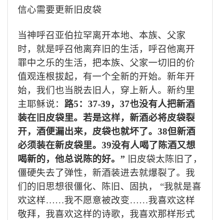
信心需要更新旧皮袋
当神呼召亚伯拉罕离开本地、本族、父家
时，就是呼召他离弃旧的生活，呼召他离开
罪中之乐的生活，把本族、父家一切旧的价
值观连根拔起，有一个全新的开始。新年开
始，我们也当脱去旧人，穿上新人。新约里
主耶稣说：
路
5
：
37-39
，
37
也没有人把新酒
装在旧皮袋里。若是这样，新酒必将皮袋裂
开，酒便漏出来，皮袋也就坏了。
38
但新酒
必须装在新皮袋里。
39
没有人喝了陈酒又想
喝新的，他总说陈的好。”
旧皮袋太陈旧了，
僵硬失去了弹性，新酒装进去就爆裂了。我
们的旧思想很僵化、陈旧、固执， “我就是喜
欢这样…
…
我不愿意被改变
…
…我喜欢这样
敬拜，我喜欢这样的诗歌，我喜欢那样形式