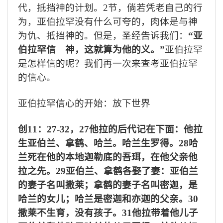
代，抵挡神的计划。
2
节，倘若凭老自己的行
为，亚伯拉罕没有什么可夸的，肉体是与神
为仇、抵挡神的。但是，圣经告诉我们：
“亚
伯拉罕信 神，这就算为他的义。”
亚伯拉罕
是怎样信的呢？我们再一次来查考亚伯拉罕
的信心。
亚伯拉罕信心的开始：放下世界
创
11
：
27-32
，
27
他拉的后代记在下面：他拉
生亚伯兰、拿鹤、哈兰。哈兰生罗得。
28
哈
兰死在他的本地迦勒底的吾珥，在他父亲他
拉之先。
29
亚伯兰、拿鹤各娶了妻：亚伯兰
的妻子名叫撒莱；拿鹤的妻子名叫密迦，是
哈兰的女儿；哈兰是密迦和亦迦的父亲。
30
撒莱不生育，没有孩子。
31
他拉带着他儿子