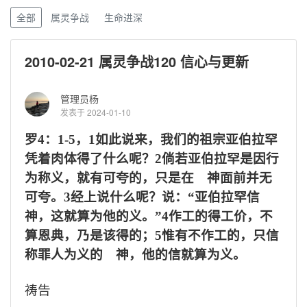
全部
属灵争战
生命进深
2010-02-21 属灵争战120 信心与更新
管理员杨
发表于 2024-01-10
罗
4
：
1-5
，
1
如此说来，我们的祖宗亚伯拉罕
凭着肉体得了什么呢？
2
倘若亚伯拉罕是因行
为称义，就有可夸的，只是在 神面前并无
可夸。
3
经上说什么呢？说：“亚伯拉罕信
神，这就算为他的义。”
4
作工的得工价，不
算恩典，乃是该得的；
5
惟有不作工的，只信
称罪人为义的 神，他的信就算为义。
祷告