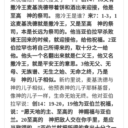
撒冷王麦基洗德带着饼和酒出来迎接，他是
至高 神的祭司。
撒冷王是谁？
来
7
：
1-3
，
1
这麦基洗德就是撒冷王，又是至高 神的祭
司，本是长远为祭司的。他当亚伯拉罕杀败
诸王回来的时候，就迎接他，给他祝福。
2
亚
伯拉罕也将自己所得来的，取十分之一给
他。他头一个名翻出来就是仁义王，他又名
撒冷王，就是平安王的意思。
3
他无父、无
母、无族谱、无生之始、无命之终，乃是
与 神的儿子相似。
新约里说，麦基洗德与
神的儿子相似，他预表神的儿子耶稣基督，
像神的儿子一样，生命无始无终。他对亚伯
拉罕说：
创
14
：
19-20
，
19
他为亚伯兰祝福，
说：“愿天地的主、至高的 神赐福与亚伯
兰。
20
至高的 神把敌人交在你手里，是应
当称颂的。
”
亚伯兰就把所得的拿出十分之一