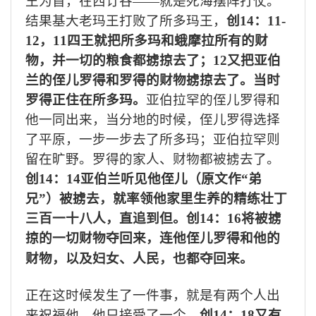
王为首，在西订谷——就是死海摆阵打仗。
结果基大老玛王打败了所多玛王，
创
14
：
11-
12
，
11
四王就把所多玛和蛾摩拉所有的财
物，并一切的粮食都掳掠去了；
12
又把亚伯
兰的侄儿罗得和罗得的财物掳掠去了。当时
罗得正住在所多玛。
亚伯拉罕的侄儿罗得和
他一同出来，当分地的时候，侄儿罗得选择
了平原，一步一步去了所多玛；亚伯拉罕则
留在旷野。罗得的家人、财物都被掳去了。
创
14
：
14
亚伯兰听见他侄儿（原文作“弟
兄”）被掳去，就率领他家里生养的精练壮丁
三百一十八人，直追到但。创
14
：
16
将被掳
掠的一切财物夺回来，连他侄儿罗得和他的
财物，以及妇女、人民，也都夺回来。
正在这时候发生了一件事，就是有两个人出
来祝福他，他只接受了一个。
创
14
：
18
又有