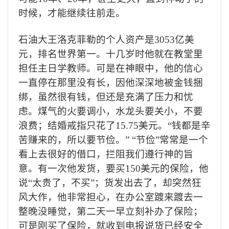
时候，才能继续往前走。
石油大王洛克菲勒的个人资产是
3053
亿美
元，排名世界第一。十几岁时他就在教堂里
担任主日学教师。可是在神眼中，他的信心
一直停在那里没有长，因他深深地被金钱捆
绑，虽然很有钱，但还是充满了压力和忧
虑。煤气的火要调小，水龙头要关小，不要
浪费；结婚戒指只花了
15.75
美元。“钱都是辛
苦赚来的，所以要节俭。” “节俭”常常是一个
看上去很好的借口，拦阻我们遵行神的旨
意。有一次他发货，要买
150
美元的保险，他
说“太贵了，不买”；货发出去了，却突然狂
风大作，他非常担心，在办公室踱来踱去一
整晚没睡觉，第二天一早立刻补办了保险；
可是刚买了保险，就收到电报说货已经安全