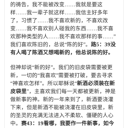
的祷告，我不能被改变…
…
我就是要这
样…
…
我一辈子就这样
……
我信主好多年
了，习惯了
……
我不喜欢新的，不喜欢改
变…
…
我不喜欢别人碰我的东西…
…
我不喜
欢那种类型的人
…
…我不喜欢那样的事
……
”
我们喜欢陈旧的，总说“陈的好”。
路
5
：
39
没
有人喝了陈酒又想喝新的，他总说陈的好。
但神却说“新的好”。我们的旧皮袋需要被更
新，一切的“我喜欢”需要被打破，要去寻求
“神喜欢怎样”。所以耶稣说“
新酒必须装在新
皮袋里
”，主喜欢我们每一天都被更新，神是
做新事的神。新的一年来到了，新酒要浇灌
下来，但是新酒不能被浇灌在旧皮袋里，新
的圣灵的充满无法进入不柔软、僵硬的人心
中。
赛
43
：
19
看哪，我要作一件新事，如今