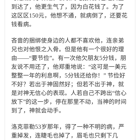
到达了，他更生气了，因为白花钱了。为了
这区区
150
元，他想不通，就病倒了，还要花
钱看病。
吝啬的捆绑使身边的人都不喜欢他，连亲弟
兄也对他恨之入骨。但是他有一个很好的理
由——“要节俭”。有一次他欠朋友
5
分钱，朋
友说不用还了，他郑重地说：“这可是一美元
整整一年的利息啊，
5
分钱还给你！” 节俭好
不好？若出于神固然好；但若不出于神，就
是对神无信心的表现。人若自己不跨出“信心
放下”的这一步，停在那里不动，当神的时间
到了，神就会动手。
洛克菲勒
53
岁那年，得了一种不明的病，严
重掉发，连睫毛也掉了，眉毛也只剩下几