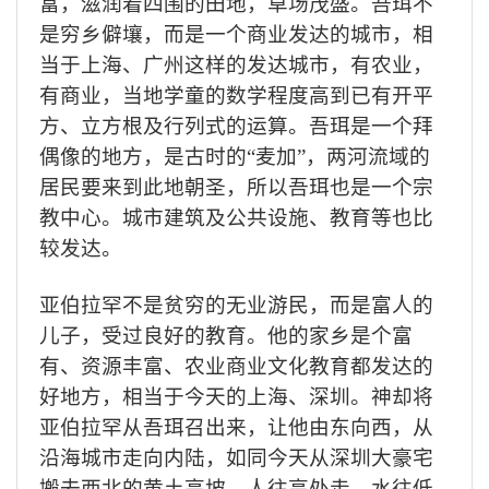
富，滋润着四围的田地，草场茂盛。吾珥不
是穷乡僻壤，而是一个商业发达的城市，相
当于上海、广州这样的发达城市，有农业，
有商业，当地学童的数学程度高到已有开平
方、立方根及行列式的运算。吾珥是一个拜
偶像的地方，是古时的“麦加”，两河流域的
居民要来到此地朝圣，所以吾珥也是一个宗
教中心。城市建筑及公共设施、教育等也比
较发达。
亚伯拉罕不是贫穷的无业游民，而是富人的
儿子，受过良好的教育。他的家乡是个富
有、资源丰富、农业商业文化教育都发达的
好地方，相当于今天的上海、深圳。神却将
亚伯拉罕从吾珥召出来，让他由东向西，从
沿海城市走向内陆，如同今天从深圳大豪宅
搬去西北的黄土高坡。人往高处走，水往低