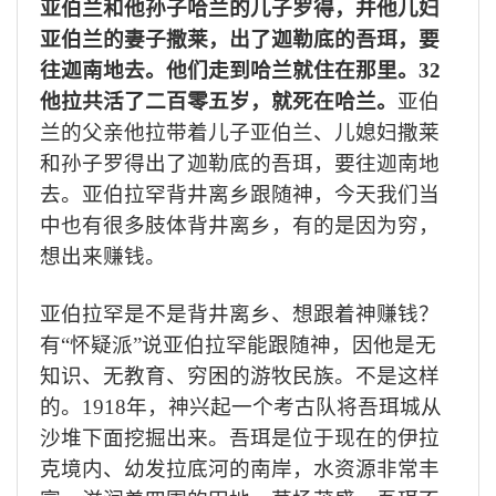
亚伯兰和他孙子哈兰的儿子罗得，并他儿妇
亚伯兰的妻子撒莱，出了迦勒底的吾珥，要
往迦南地去。他们走到哈兰就住在那里。
32
他拉共活了二百零五岁，就死在哈兰。
亚伯
兰的父亲他拉带着儿子亚伯兰、儿媳妇撒莱
和孙子罗得出了迦勒底的吾珥，要往迦南地
去。亚伯拉罕背井离乡跟随神，今天我们当
中也有很多肢体背井离乡，有的是因为穷，
想出来赚钱。
亚伯拉罕是不是背井离乡、想跟着神赚钱？
有“怀疑派”说亚伯拉罕能跟随神，因他是无
知识、无教育、穷困的游牧民族。不是这样
的。
1918
年，神兴起一个考古队将吾珥城从
沙堆下面挖掘出来。吾珥是位于现在的伊拉
克境内、幼发拉底河的南岸，水资源非常丰