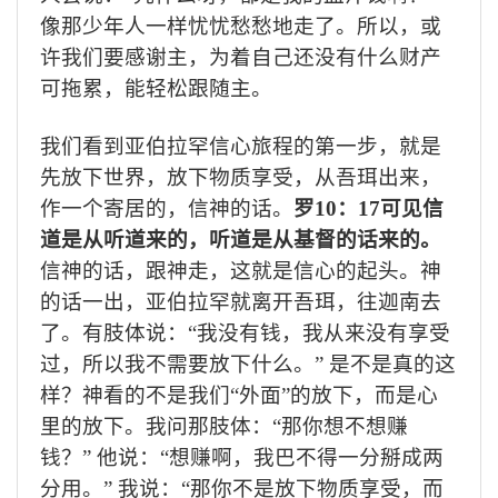
像那少年人一样忧忧愁愁地走了。所以，或
许我们要感谢主，为着自己还没有什么财产
可拖累，能轻松跟随主。
我们看到亚伯拉罕信心旅程的第一步，就是
先放下世界，放下物质享受，从吾珥出来，
作一个寄居的，信神的话。
罗
10
：
17
可见信
道是从听道来的，听道是从基督的话来的。
信神的话，跟神走，这就是信心的起头。神
的话一出，亚伯拉罕就离开吾珥，往迦南去
了。有肢体说：“我没有钱，我从来没有享受
过，所以我不需要放下什么。” 是不是真的这
样？神看的不是我们“外面”的放下，而是心
里的放下。我问那肢体：“那你想不想赚
钱？” 他说：“想赚啊，我巴不得一分掰成两
分用。” 我说：“那你不是放下物质享受，而