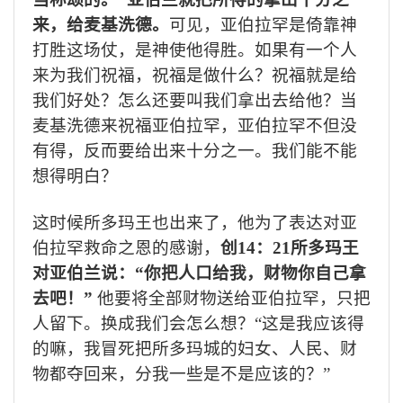
来，给麦基洗德。
可见，亚伯拉罕是倚靠神
打胜这场仗，是神使他得胜。如果有一个人
来为我们祝福，祝福是做什么？祝福就是给
我们好处？怎么还要叫我们拿出去给他？当
麦基洗德来祝福亚伯拉罕，亚伯拉罕不但没
有得，反而要给出来十分之一。我们能不能
想得明白？
这时候所多玛王也出来了，他为了表达对亚
伯拉罕救命之恩的感谢，
创
14
：
21
所多玛王
对亚伯兰说：
“
你把人口给我，财物你自己拿
去吧！
”
他要将全部财物送给亚伯拉罕，只把
人留下。换成我们会怎么想？“这是我应该得
的嘛，我冒死把所多玛城的妇女、人民、财
物都夺回来，分我一些是不是应该的？”