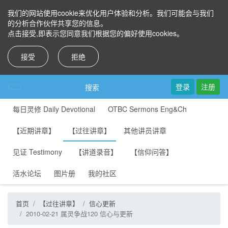
我们的网站使用cookie来优化用户体验和分析。我们可能会与我们
的分析合作伙伴共享您的信息。
点击接受,即表示您同意我们根据您的偏好使用cookies。
接受
拒绝
登录
注册
搜索
每日灵修 Daily Devotional
OTBC Sermons Eng&Ch
【近期讲章】
【过往讲章】
其他讲员讲章
见证 Testimony
【讲道录音】
【信仰问答】
活水论坛
图片册
我的社区
首页
【过往讲章】
信心更新
2010-02-21 属灵争战120 信心与更新