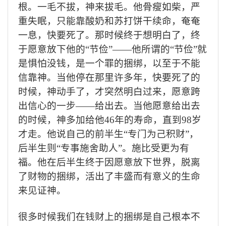
根。一毛不拔，神来拔毛。他骨瘦如柴，严
重失眠，只能靠酸奶和苏打饼干续命，奄奄
一息，快要死了。那时候终于想明白了，终
于愿意放下他的“节俭”——他所谓的“节俭”就
是惧怕没钱，是一个罪的捆绑，以至于不能
信靠神。当他停在那里许多年，快要死了的
时候，神动手了，才突然明白过来，愿意跨
出信心的一步——给出去。当他愿意给出去
的时候，神多加给他
46
年的寿命，直到
98
岁
才走。他说自己的前半生“专门为己积财”，
后半生则“专事施舍助人”。施比受更为有
福。他在后半生终于因愿意放下世界，脱离
了财物的捆绑，活出了丰盛而有意义的生命
来见证神。
很多时候我们在钱财上的捆绑是自己根本不