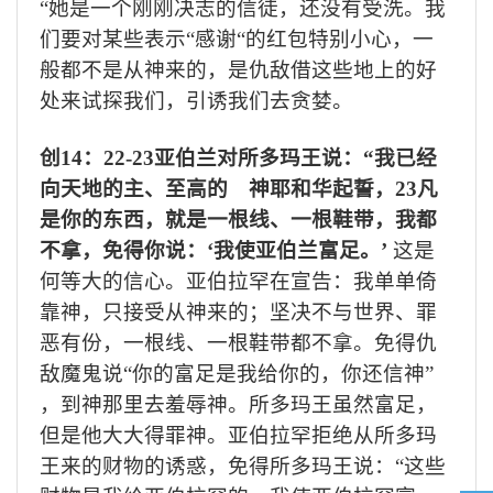
“她是一个刚刚决志的信徒，还没有受洗。我
们要对某些表示“感谢“的红包特别小心，一
般都不是从神来的，是仇敌借这些地上的好
处来试探我们，引诱我们去贪婪。
创
14
：
22-23
亚伯兰对所多玛王说：“我已经
向天地的主、至高的 神耶和华起誓，
23
凡
是你的东西，就是一根线、一根鞋带，我都
不拿，免得你说：‘我使亚伯兰富足。’
这是
何等大的信心。亚伯拉罕在宣告：我单单倚
靠神，只接受从神来的；坚决不与世界、罪
恶有份，一根线、一根鞋带都不拿。免得仇
敌魔鬼说“你的富足是我给你的，你还信神”
，到神那里去羞辱神。所多玛王虽然富足，
但是他大大得罪神。亚伯拉罕拒绝从所多玛
王来的财物的诱惑，免得所多玛王说：“这些