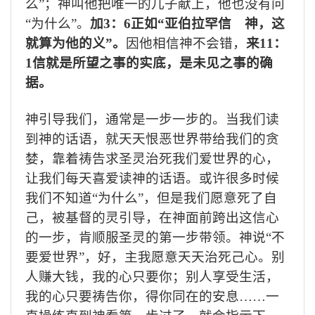
么”；神叫他把唯一的儿子献上，他也没有问
“为什么”。
加
3
：
6
正如“亚伯拉罕信 神，这
就算为他的义”。
因他相信神不会错，
来
11
：
1
信就是所望之事的实底，是未见之事的确
据。
神引导我们，通常是一步一步的。当我们读
到神的话语，就天天恨恶世界带给我们的贪
婪，靠着祷告求圣灵治死我们爱世界的心，
让我们每天喜爱读神的话语。或许很多时候
我们不知道“为什么”，但是我们愿意死了自
己，被基督的灵引导，在神面前跨出这信心
的一步，肯顺服圣灵的第一步带领。神说“不
要爱世界”，好，主我愿意天天治死己心。别
人赚大钱，我的心只要你；别人享受生活，
我的心只要祷告你，得你同在的安息…
…
一