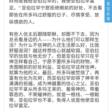
财物是我给亚伯拉罕的，我使亚伯拉罕富
意
足。”
亚伯拉罕宁愿拒绝眼前的好处，不去看
见
反
那些在所多玛过舒服的日子、尽情享受、放
馈
纵情欲的人。
有些人信主后跟随耶稣，却跟不下去，因为
总去看身边的人——为什么他们可以那样生
活？为什么不信神的人还生活那么好，比我
舒服滋润？越这样想信心就越软弱，亚伯拉
罕的信就与他无份了。但是亚伯拉罕只在乎
神怎样看自己，宁愿不要所多玛的财物，不
贪图眼前的好处利益，亚伯拉罕这样信神，
就算为他的义。最后，所多玛被焚烧了，再
富有也化为灰烬；而亚伯拉罕却得了神丰丰
满满的祝福，成为神器重的信心之父。亚伯
拉罕不拿从所多玛王来的、羞辱神的、带着
罪恶的、不荣耀神的，就是一根线、一根鞋
带，亚伯拉罕也不拿，免得人说是他使亚伯
拉罕富足。