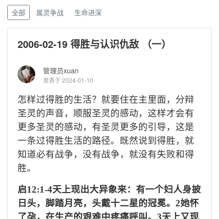
全部
属灵争战
生命进深
2006-02-19 得胜与认识仇敌 （一）
管理员xuan
发表于 2024-01-10
怎样过得胜的生活？就要住在主里面，分辩
圣灵的声音，顺服圣灵的感动，这样才会有
更多圣灵的感动，有圣灵更多的引导，这是
一条过得胜生活的路径。既然说到得胜，就
知道必有战争，没有战争，就没有失败和得
胜。
启
12:1-4天上现出大异象来：有一个妇人身披
日头，脚踏月亮，头戴十二星的冠冕。2她怀
了孕，在生产的艰难中疼痛呼叫。3天上又现