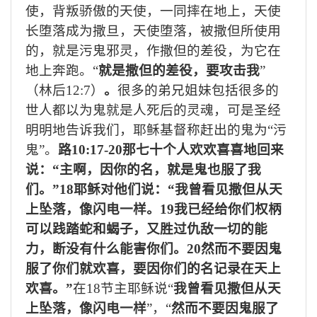
使，背叛骄傲的天使，一同摔在地上，天使
长堕落成为撒旦，天使堕落，
被撒但所使用
的，
就是污鬼邪灵，作撒但的差役，为
它
在
地上奔跑
。
“
就是撒但的差役，要攻击我
”
（
林后
12:7
）
。
很多的弟兄姐妹包括很多的
世人都以为鬼就是人死后的灵魂，可是
圣经
明明
地
告诉我们，耶稣基督
称
赶
出
的鬼为
“污
鬼”
。
路
10:17-20那七十个人欢欢喜喜地回来
说：“主啊，因你的名，就是鬼也服了我
们。”18耶稣对他们说：“我曾看见撒但从天
上坠落，像闪电一样。19我已经给你们权柄
可以践踏蛇和蝎子，又胜过仇敌一切的能
力，断没有什么能害你们。20然而不要因鬼
服了你们就欢喜，要因你们的名记录在天上
欢喜。”
在
18
节主耶稣说
“
我曾看见撒但从天
上坠落，像闪电一样
”，“
然而不要因鬼服了