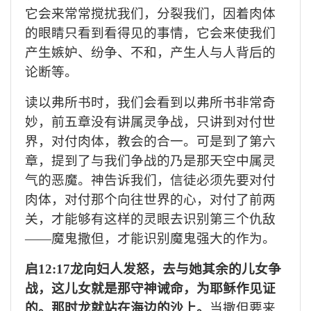
它会来常常搅扰我们，分裂我们，因着肉体
的眼睛只看到看得见的事情，它会来使我们
产生嫉妒、纷争、不和，产生人与人背后的
论断等。
读以弗所书时，我们会看到以弗所书非常奇
妙，前五章没有讲属灵争战，只讲到对付世
界，对付肉体，教会的合一。可是到了第六
章，提到了与我们争战的乃是那天空中属灵
气的恶魔。神告诉我们，信徒必须先要对付
肉体，对付那个向往世界的心，对付了前两
关，才能够有这样的灵眼去识别第三个仇敌
——魔鬼撒但，才能识别魔鬼强大的作为。
启
12:17龙向妇人发怒，去与她其余的儿女争
战，这儿女就是那守神诫命，为耶稣作见证
的。那时龙就站在海边的沙上。
当撒但要来