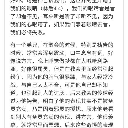
好坏。可是神告诉我们，这世界的王弄瞎了
我们的眼睛（林后
4:4），我们的眼睛看是看
了却看不见，耳朵听是听了却听不见，因为
我们的心眼瞎了，如果我们靠着眼睛去看，
我们必将失败。
有一个弟兄，在聚会的时候，特别是祷告的
时候，常常会浑身震动，口中念念有词，好
像说方言，晚上睡觉做梦都在大喊哈利路
亚，好像很属灵，但是在教会里面经常引起
纷争，因为他的脾气很暴躁，与家人经常冷
战，与自己太太不合，可是他自己却不知
道，也引起别人的讨厌。后来教会的传道经
过为他祷告，明白了他的表现其实不是被圣
灵充满，乃是因着邪灵的搅扰。原来他老看
到别人有圣灵充满的表现，讲方言，他很羡
慕，就常常里面冥想，后来这些奇怪的表现