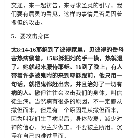
交通，来一起祷告，来寻求圣灵的引导，我
们要有属灵的看见，这样的事情是否是因着
撒但的攻击。
5．要攻击身体
太
8:14-16耶稣到了彼得家里，见彼得的岳母
害热病躺着。15耶稣把她的手一摸，热就退
了。她就起来服侍耶稣。16到了晚上，有人
带着许多被鬼附的来到耶稣跟前，他只用一
句话，就把鬼都赶出去，并且治好了一切有
病的人。
撒但
往往会
攻击
我们
的
身体，叫信
徒生病。当然病有很多的原因，不一定都从
撒但而来，但是有一个原因是从撒但而来
，
因为叫我们
生
了
病
以后
，身体软弱，
减少对
神的信心，为主少做工，不要被主所用，沉
浸在自己的难过里面。