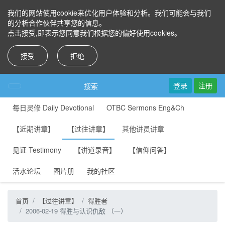
我们的网站使用cookie来优化用户体验和分析。我们可能会与我们
的分析合作伙伴共享您的信息。
点击接受,即表示您同意我们根据您的偏好使用cookies。
接受
拒绝
登录
注册
搜索
每日灵修 Daily Devotional
OTBC Sermons Eng&Ch
【近期讲章】
【过往讲章】
其他讲员讲章
见证 Testimony
【讲道录音】
【信仰问答】
活水论坛
图片册
我的社区
首页
【过往讲章】
得胜者
2006-02-19 得胜与认识仇敌 （一）