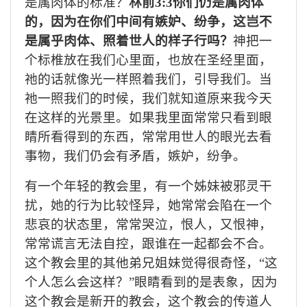
是属肉体的标准？
林前
3:3你们仍是属肉体
的，因为在你们中间有嫉妒、纷争，这岂不
是属乎肉体、照着世人的样子行吗？
神把一
个标椎放在我们心里面，也放在圣经里面，
祂的话就像光一样照着我们，引导我们。当
祂一照我们的时候，我们就知道原来我今天
在这样的光景里。如果我里面常常只看到眼
睛所看得到的东西，常常用世人的眼光去看
事物，我们仍会有矛盾，嫉妒，纷争。
有一个年轻的教会里，有一个姊妹被邪灵干
扰，她的行为比较怪异，她常常会陷在一个
悲哀的状态里，常常哭泣，恨人，又恨神，
常常谎言无法自控，跟谁在一起都会不合。
这个教会里的其他弟兄姐妹觉得很奇怪，
“这
个人怎么会这样？”眼睛看到的是表象，因为
这个教会是新开的教会，这个教会的传道人