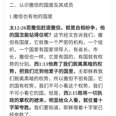
二．认识撒但的国度
及其
成员
1.
撒但也有他的国度
太
12:26若撒但赶逐撒但，就是自相纷争，他
的国怎能站得住呢？
这节经文告诉我们，撒
但有国度，它就像一个严密的机构，一个组
织。一个国家有国家领导人、有省长、市
长，撒但也一样，它是有国的，有国就有权
势的分别。
西
1:13他救了我们脱离黑暗的权
势，把我们迁到他爱子的国里，
主耶稣救我
们脱离黑暗的权势，所以撒但不但有国，它
的国有权势，我们不可小看这个权势，我们
不可小看它的国。但是，
西
2:15既将一切执
政的掌权的掳来，明显给众人看，就仗着十
字架夸胜。
我们要知道，耶稣借着十字架已
经夸胜了。