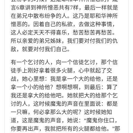
言
6
章讲到神所憎恶共有
7样
，最后一样就是
在弟兄中散布纷争的人。这乃是耶和华神所
憎恶的。因着自己的私欲，去做这种事情，
这人必定天天不得喜乐，愁苦愁苦再愁苦。
所以亲爱的弟兄姊妹，我们要
对付
我们的
仇
敌，
就要对付我们自己。
有
一
个乞讨的人，向一个
信徒
乞讨，那个信
徒手上刚好拿着很多
火腿
，
心中
就
起了交
战，
她心里想：我是拿一个大的给他，还是
拿一个小的给他？想啊想啊，到最后：算了
我还是拿大的给他吧。她就把大的给那个乞
讨的人，这时候魔鬼的
声音
在里面
说
：都是
一只嘛，何必拿那么大的呢？这时候她知
道，这是魔鬼的声音，她说：
“魔鬼你住口，
你要再出声，我就把所有的火腿都给他。”那