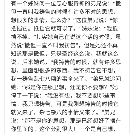
有
一个
姊妹问
一位忠心服侍神的弟兄
说
：
“
撒
但一直叫我祷告的时候
有许多不对的思想，
想很多的事情，
怎么办
？
”这位弟兄
说：
“你
抵挡
它
。
抵挡它就可以了。
”姊妹
说：
“
我
抵
挡不掉
。
”
其实她
自己在
说
这个话的时候
，
虽
然说
“撒但一直不叫我祷告”，但是她还不真
知道那是撒但，只是圣经这么说，我就这么
说
。
后来
她说，
“
我祷告的时候，就有
许多
思
想
，里面想很多的东西，我不祷告它不想，
我一祷告乱七八糟的事全来了。
”弟兄
就追问
她：
“那
是你在那里想
，还是你不要想？
”
她
停了一下说：
“我没有想，我不要想
那些事
情
。我
只想
祷告，
可是我刚想祷告的时候它
就又来了，杂七杂八的事情又来了。
”弟兄
说：
“那不是你的思想，那是
已经
想好了摆在
你里面的。这个分别很大！一个是
自己
想，