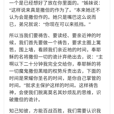
一个是已经想好了放在你里面的。
”
姊妹
说：
“这样说来真是撒但的
作为
了。
”本来她还不
认为会是撒但作的。
她只是嘴巴这么说而
已，弟兄
就说：
“你现在
可以来
抵挡。
”
所以当我们要祷告、要读经、要亲近神的时
候，我们首先要做一个祷告，要求主圈上篱
笆，围上墙，看顾我们亲近祂的时间，奉耶
稣的名将撒但一切的诡计弃绝出去，说：
“主
啊以下二十分钟我完全交给你，奉耶稣的将
一切魔鬼撒但黑暗的权势斥责出去，下面的
时间是荣耀你圣名的时间，是你自己掌管的
时间。”就求主保护这样的时间。这样祷告
神，会使我们脱离莫名其妙烦乱的思维，识
破撒但的诡计。
知己知彼，方能百战百胜，我们需要认识我