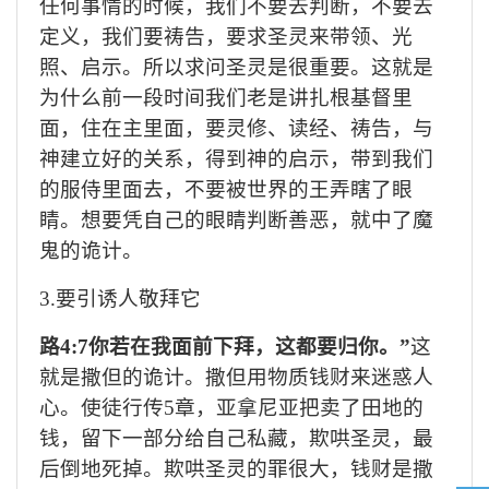
任何事情的时候，我们不要去判断，不要去
定义，我们要祷告，要求圣灵来带领、光
照、启示。所以求问圣灵是很重要。这就是
为什么前一段时间我们老是讲扎根基督里
面，住在主里面，要灵修、读经、祷告，与
神建立好的关系，得到神的启示，带到我们
的服侍里面去，不要被世界的王弄瞎了眼
睛。想要凭自己的眼睛判断善恶，就中了魔
鬼的诡计。
3.要引诱人敬拜它
路
4:7你若在我面前下拜，这都要归你。”
这
就是撒但的诡计。撒但用物质钱财来迷惑人
心。使徒行传
5章，亚拿尼亚把卖了田地的
钱，留下一部分给自己私藏，欺哄圣灵，最
后倒地死掉。欺哄圣灵的罪很大，钱财是撒