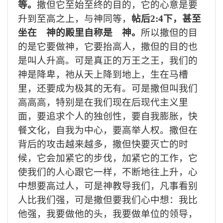
等。
撒但它至始至终的目的，它的心意是要
升到至高之上，与神同等，
帖后
2:4下，甚至
坐在 神的殿里自称是 神。
所以撒但的目
的是它要做神，它要抬高人，撒但的目的也
是叫人升高。可是真正的万王之王，我们的
神是降卑，祂从天上降到地上，生在马槽
里，还要成为极其的无有。可是撒但叫我们
高高高，特别是在我们现在后现代主义里
面，要追求个人的独创性，要自我膨胀，快
餐文化，自我为中心，要高举人权。撒但在
背后的攻击越来越多，撒但快要灭亡的时
候，它会加紧它的步伐，加紧它的工作，它
使我们的人心跟它一样，不断地往上升，心
中想要高过人，可是神教导我们，凡事看别
人比我们强，可是撒但要我们心中想：我比
他强，我要做他的头，我要做单位的领导，