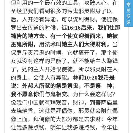
但利用的一个最有效的工具，攻破人心。
在
意
见
圣经里我们看到很多的污鬼邪灵附身了以
反
后，人开始有异能，可以谋利得财。使徒保
馈
罗出去传道的时候，
徒
16:16后来，我们往那
祷告的地方去。有一个使女迎着面来，她被
巫鬼所附，用法术叫她主人们大得财利。
当
保罗斥责污鬼的时候，它就离开了，那个使
女就没有这样的异能了，就不能给主人赚钱
了，她的主人开始恨使徒。所以邪灵附在人
的身上，会使人有异能。
林前
10:20我乃是
说：外邦人所献的祭是祭鬼，不是祭 神，
我不愿意你们与鬼相交。
为什么会这样呢？
像我们中国就有拜观音，财神，到菩萨庙里
去烧烧香，这就是拜偶像，邪灵就会附在偶
像上面。拜偶像的大部分都是去求财：今年
让我多赚点钱，明年让我多赚点钱，今年让