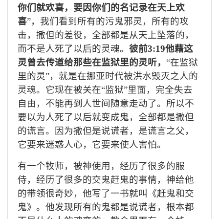
你们就欢喜，要因你们的名记录在天上欢
喜
”，我们看到所有的污鬼邪灵，所有的攻
击，撒但的差役，全部都是从天上坠落的，
而不是人死了以后的灵魂。
彼前
3:19他藉这
灵曾去传道给那些在监狱里的灵听，
“在监狱
里的灵”，就是
在
挪亚时代被洪水毁灭之人的
灵魂。
它现在被关
在
“监狱”里
面
，完全失去
自由，不能再到人
世
间随意走动了
。所以不
要以为人死了以后就变成鬼，全部都是撒但
的谎言。因为撒但是说谎者，是谎言之父，
它要来迷惑人心，它要来使人害怕。
有一个牧师，被神使用，经历了很多的服
侍，经历了很多的交鬼赶鬼的事情，神给他
的带领很奇妙，他写了一书就叫《赶鬼和交
鬼》。他发现所有的鬼都是说谎者，根本都