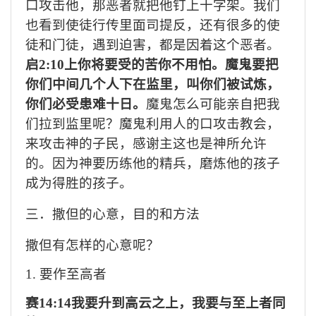
口攻击他，那恶者就把他钉上十字架。我们
也看到使徒行传里面司提反，还有很多的使
徒和门徒，遇到迫害，都是因着这个恶者。
启
2:10上你将要受的苦你不用怕。魔鬼要把
你们中间几个人下在监里，叫你们被试炼，
你们必受患难十日。
魔鬼怎么可能亲自把我
们拉到监里呢？魔鬼利用人的口攻击教会，
来攻击神的子民，感谢主这也是神所允许
的。因为神要历练他的精兵，磨炼他的孩子
成为得胜的孩子。
三．撒但的心意，目的和方法
撒但有怎样的心意呢？
1.
要
作至高者
赛
14:14我要升到高云之上，我要与至上者同