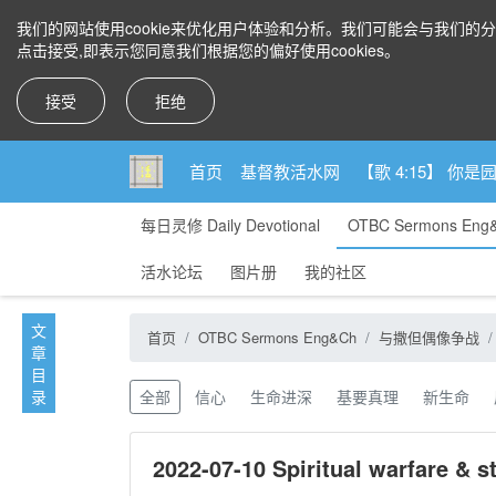
我们的网站使用cookie来优化用户体验和分析。我们可能会与我们的
点击接受,即表示您同意我们根据您的偏好使用cookies。
接受
拒绝
首页
基督教活水网
【歌 4:15】 
每日灵修 Daily Devotional
OTBC Sermons Eng
活水论坛
图片册
我的社区
1, God’s kingdom is a superior Kingdom. V.20 神国是一个至高的
文
首页
OTBC Sermons Eng&Ch
与撒但偶像争战
Concluding prayer: 结束祷告：
章
目
录
全部
信心
生命进深
基要真理
新生命
2022-07-10 Spiritual warfa