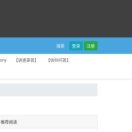
登录
注册
搜索
ony
【讲道录音】
【信仰问答】
推荐阅读