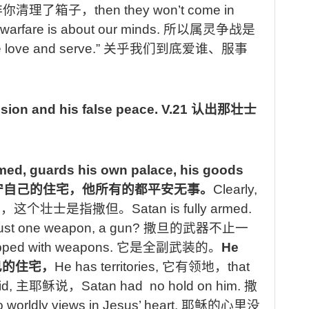
非你清理了箱子，
then they won’t come in
l warfare is about our minds.
所以属灵争战是
e love and serve.”
关乎我们到底爱谁、服事
sion and his false peace.
V.21
认出那壮士
rmed, guards his own palace, his goods
守自己的住宅，他所有的都平安无事。
Clearly,
然，这个壮士是指撒但。
Satan is fully armed.
just one weapon, a gun?
撒旦的武器不止一
pped with weapons.
它是全副武装的。
He
己的住宅，
He has territories,
它有领地，
that
id,
主耶稣说，
Satan had no hold on him.
撒
 worldly views in Jesus’ heart.
耶稣的心里没