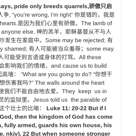
ays, pride only breeds quarrels,
骄傲只启
人争
, “you’re wrong, I’m right”
你是错的，我是
hearts.
是因为我们心里有骄傲。
The lamb of
h anyone else.
神的羔羊，耶稣基督从不与人
吵发生在家庭中。
Some may be rejected;
有
ly shamed;
有人可能被当众羞辱；
some may
人可能受到言语或身体的打骂。
All these
会影响我们的情绪，
and cause us to build
起高墙：
“What are you going to do? “
你想干
想伤害我吗
?” The walls around the heart
使我们不能自由地去爱。
They keep us in
灵的监狱里。
Jesus told us the parable of
这个壮士的比喻：
Luke 11: 20-22 But if I
f God, then the kingdom of God has come
 fully armed, guards his own house, his
ce. nkjv). 22 But when someone stronger