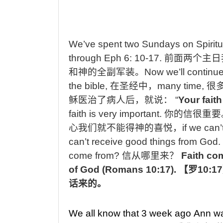
We’ve spent two Sundays on Spiritua
through Eph 6: 10-17.
前面两个主日
和神的全副军装。
Now we’ll continue 
the bible,
在圣经中，
many time,
很
稣医治了病人后，就说：
“
Your fait
faith is very important.
你的信很重要
心我们就不能得神的喜悦，
if we can
can’t receive good things from God.
come from?
信从哪里来？
Faith co
of God (Romans 10:17).
【罗
10:17
话来的。
We all know that 3 week ago
Ann wa