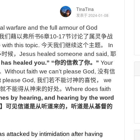
TinaTina
发表于 2024-01-08
l warfare and the full armour of God
我们藉以弗所书
6
章
10-17
节讨论了属灵争战
with this topic.
今天我们继续这个主题。
In
多时候，
Jesus healed someone and said,
耶
h has healed you.”
“
你的信救了你。
”
Your
。
Without faith we can’t please God,
没有信
’t please God,
我们若不能讨神的喜悦，
we
就不能得从神来的好处。
Where does faith
mes by hearing, and hearing by the word
】可见信道是从听道来的，听道是从基督的
s attacked by intimidation after having