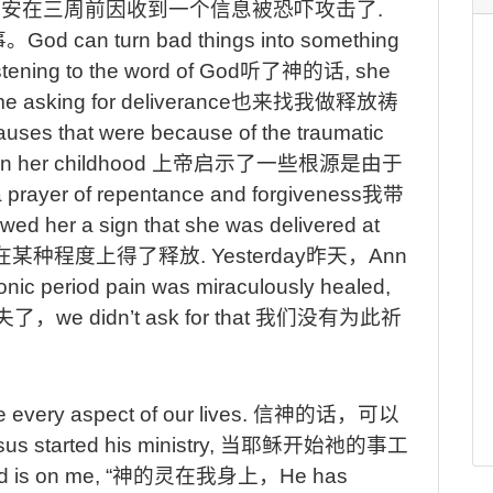
道安在三周前因收到一个信息被恐吓攻击了
.
事。
God can turn bad things into something
istening to the word of God
听了神的话
, she
me asking for deliverance
也来找我做释放祷
auses that were because of the traumatic
in her childhood
上帝启示了一些根源是由于
o a prayer of repentance and forgiveness
我带
wed her a sign that she was delivered at
在某种程度上得了释放
. Yesterday
昨天，
Ann
hronic period pain was miraculously healed,
失了，
we didn’t ask for that
我们没有为此祈
 every aspect of our lives.
信神的话，可以
s started his ministry,
当耶稣开始祂的事工
d is on me, “
神的灵在我身上，
He has