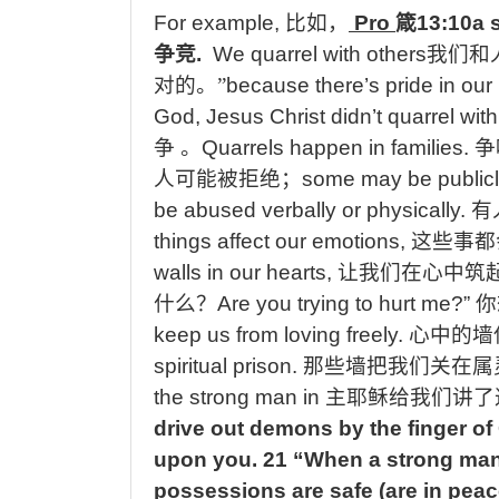
For example,
比如，
Pro
箴
13:10a s
争竞
.
We quarrel with others
我们和
对的。”
because there’s pride in our 
God, Jesus Christ didn’t quarrel wit
争
。
Quarrels happen in families.
争
人可能被拒绝；
some may be public
be abused verbally or physically.
有
things affect our emotions,
这些事都
walls in our hearts,
让我们在心中筑
什么？
Are you trying to hurt me?”
你
keep us from loving freely.
心中的墙
spiritual prison.
那些墙把我们关在属
the strong man in
主耶稣给我们讲了
drive out demons by the finger o
upon you. 21 “When a strong man,
possessions are safe (are in pea