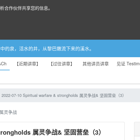
分析合作伙伴共享您的信息。
你是园中的泉，活水的井，从黎巴嫩流下来的溪水。
&Ch
【近期讲章】
【过往讲章】
其他讲员讲章
见证 Testim
国度（20节）
2022-07-10 Spiritual warfare & strongholds 属灵争战& 坚固营垒（3）
属灵争战
re & strongholds 属灵争战& 坚固营垒（3）