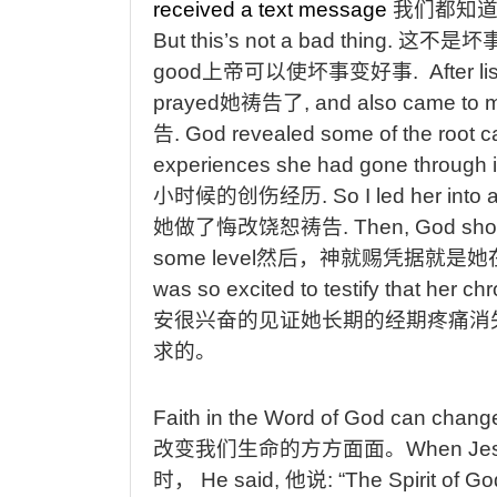
received a text message
我们都知
But this’s not a bad thing.
这不是坏
good
上帝可以使坏事变好事
. After l
prayed
她祷告了
, and also came to 
告
. God revealed some of the root c
experiences she had gone through 
小时候的创伤经历
. So I led her int
她做了悔改饶恕祷告
. Then, God sho
some level
然后，神就赐凭据就是她
was so excited to testify that her c
安很兴奋的见证她长期的经期疼痛消
求的。
Faith in the Word of God can change
改变我们生命的方方面面。
When Jesu
时，
He said,
他说
: “The Spirit of Go