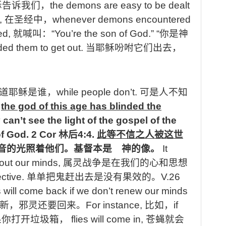
稣告诉我们，
the demons are easy to be dealt
e,
在圣经中，
whenever demons encountered
ed,
就喊叫：
“You’re the son of God.” “
你是神
d them to get out.
当耶稣吩咐它们出去，
道耶稣是谁，
while people don’t.
可是人不知
the god of this age has blinded the
y can’t see the light of the gospel of the
of God. 2 Cor
林后
4:4.
此等不信之人被这世
音的光照着他们。基督本是 神的像。
It
about our minds,
属灵战争是在我们的心和思想
ective.
单单把鬼赶出去是没有果效的。
V.26
its will come back if we don’t renew our minds
新，邪灵还要回来。
For instance,
比如，
if
果你打开垃圾箱，
flies will come in,
苍蝇就会