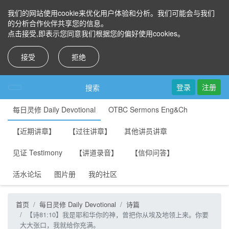
我们的网站使用cookie来优化用户体验和分析。我们可能会与我们
的分析合作伙伴共享您的信息。
点击接受,即表示您同意我们根据您的偏好使用cookies。
接受
拒绝
登录
注册
搜索
每日灵修 Daily Devotional
OTBC Sermons Eng&Ch
【近期讲章】
【过往讲章】
其他讲员讲章
见证 Testimony
【讲道录音】
【信仰问答】
活水论坛
图片册
我的社区
首页
每日灵修 Daily Devotional
诗篇
【诗81:10】我是耶和华你的神，曾把你从埃及地领上来。你要
大大张口，我就给你充满。