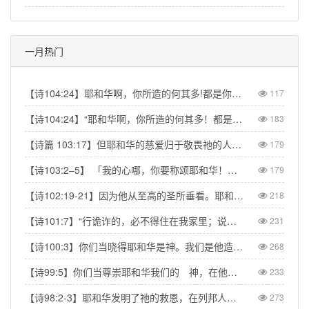
一月热门
【诗104:24】耶和华啊，你所造的何其多!都是你用智慧造成的，遍地满了你的丰富。【Psa 104:24】O Lord, how many are Your works! In wisdom You made them all; the earth is full of Your riches.
117
【诗104:24】“耶和华啊，你所造的何其多！都是你用智慧造成的；遍地满了你的丰富。”【Psalm 104:24】“How many are your works, LORD! In wisdom you made them all; the earth is full of your creatures.”
183
【诗篇 103:17】但耶和华的慈爱归于敬畏祂的人，从亘古到永远；祂的公义也归于子子孙孙。【Psalm 103:17】But from everlasting to everlasting the LORD's love is with those who fear him, and his righteousness with their children's children.
179
【诗103:2–5】 「我的心哪，你要称颂耶和华！不可忘记祂的一切恩惠！祂赦免你的一切罪孽，医治你的一切疾病。祂救赎你的命脱离死亡，以仁爱和慈悲为你的冠冕。祂用美物使你所愿的得以满足，以致你如鹰返老还童。」【Psa 103:2–5】“Praise the LORD, my soul, and forget not all his benefits—who forgives all your sins and heals all your diseases, who redeems your life from the pit and crowns you with love and compassion, who satisfies your desires with good things so that your youth is renewed like the eagle's.”
179
【诗102:19-21】因为他从至高的圣所垂看。耶和华从天向地观察，要垂听被囚之人的叹息，要释放将要死的人，使人在锡安传扬耶和华的名，在耶路撒冷传扬赞美他的话，【Psa 102:19-21】“The Lord looked down from his sanctuary on high, from heaven he viewed the earth, to hear the groans of the prisoners and release those condemned to death.” So the name of the Lord will be declared in Zion and his praise in Jerusalem
218
【诗101:7】“行诡诈的，必不得住在我家里；说谎话的，必不得立在我眼前。”【Psa 101:7】“No one who practices deceit will dwell in my house; no one who speaks falsely will stand in my presence.”
231
【诗100:3】你们当晓得耶和华是神。我们是他造的，也是属他的；我们是他的民，也是他草场的羊。【Psa 100:3】Know that the Lord is God. It is He who made us, and we are His; we are His people, the sheep of His pasture.
268
【诗99:5】你们当尊崇耶和华我们的 神，在他脚凳前下拜。他本为圣！【Psa 99:5】Exalt the LORD our God and worship at his footstool; he is holy!
233
【诗98:2-3】耶和华发明了祂的救恩，在列邦人眼前显出公义。记念祂向以色列家所发的慈爱，所凭的信实。地的四极都看见我们神的救恩。【Psa 98:2】The LORD has made His salvation known and revealed His righteousness to the nations. He has remembered His love and His faithfulness to Israel; all the ends of the earth have seen the salvation of our God.
273