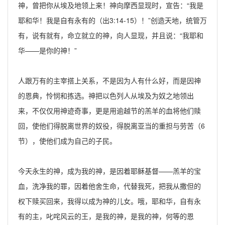
神，曾把你从埃及地领上来！神向摩西显现时，宣告：“我是
耶和华！我是自有永有的（出3:14-15）！”创造天地，统管万
有，说有就有，命立就立的神，向人显现，并且说：“我耶和
华——是你的神！”
人跟万有的主宰搭上关系，不是因为人有什么好，而是因神
的恩典，怜悯和拣选。神把以色列人从埃及为奴之地领出
来，不仅仅用神迹奇事，更是用逾越节的羔羊的血将他们赎
回，使他们得脱离世界的奴役，得脱离亚当的重担与劳苦（6
节），使他们成为自己的子民。
今天永生的神，成为我的神，是因着耶稣基督——羔羊的宝
血，洗净我的罪，因着他舍生命，代替我死，把我从撒但的
权下赎买回来，我得以成为神的儿女。哦，耶和华，自有永
有的主，叱咤风云的王，是我的神，是我的神，何等的恩