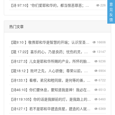
意
【诗 97:10】“你们爱耶和华的，都当恨恶罪恶；他保护圣民的性命，搭救他们脱离恶人的手。” 【Psa 97:10】Let those who love the LORD hate evil, for he guards the lives of his faithful ones and delivers them from the hand of the wicked.
226
见
反
馈
热门文章
【箴9:10 】敬畏耶和华是智慧的开端；认识至圣者便是聪明。
16606
【箴 17:22】喜乐的心，乃是良药；忧伤的灵，使骨枯干。
13147
【诗127:3】儿女是耶和华所赐的产业，所怀的胎是他所给的赏赐。
9236
【箴18:12 】败坏之先，人心骄傲；尊荣以前，必有谦卑。
6904
【诗133:1】看哪，弟兄和睦同居，是何等的善，何等的美！
6722
【诗46:10】你们要休息，要知道我是神！我必在外邦中被尊崇，在遍地上也被尊崇。
6513
【诗119:105】你的话是我脚前的灯，是我路上的光。
6460
【诗127:1】若不是耶和华建造房屋，建造的人就枉然劳力；若不是耶和华看守城池，看守的人就枉然儆醒。
6369