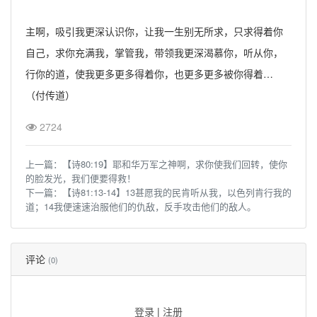
主啊，吸引我更深认识你，让我一生别无所求，只求得着你
自己，求你充满我，掌管我，带领我更深渴慕你，听从你，
行你的道，使我更多更多得着你，也更多更多被你得着…
（付传道）
2724
上一篇：
【诗80:19】耶和华万军之神啊，求你使我们回转，使你
的脸发光，我们便要得救！
下一篇：
【诗81:13-14】13甚愿我的民肯听从我，以色列肯行我的
道；14我便速速治服他们的仇敌，反手攻击他们的敌人。
评论
(0)
登录
|
注册