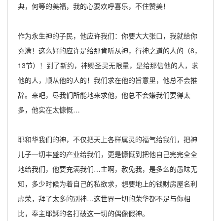
典，何等的美福，我的心要欢呼喜乐，不住赞美！
作为永生神的子民，他应许我们：你要大大张口，我就给你
充满！这么好的应许是给那肯听从神，行神之道的人的（8，
13节）！到了新约，神赐圣灵无限量，是给那信他的人，求
他的人，顺从他的人的！我们求在他的旨意里，他总不会推
辞。来吧，尽我们所能地来求他，他总不会嫌我们要得太
多，他实在太慷慨…
耶和华我们的神，不仅把天上各样属灵的福气给我们，把神
儿子一切丰盛的产业给我们，更是慷慨到把他自己完完全全
地给我们，他要充满我们…主啊，赦免我，是多么的愚昧无
知，多少时候为着自己的私欲求，想要地上的钱财房屋名利
虚荣，拜了太多的别神…这世界一切的荣华都不足与你相
比，奉主耶稣的名打破这一切的偶像假神。