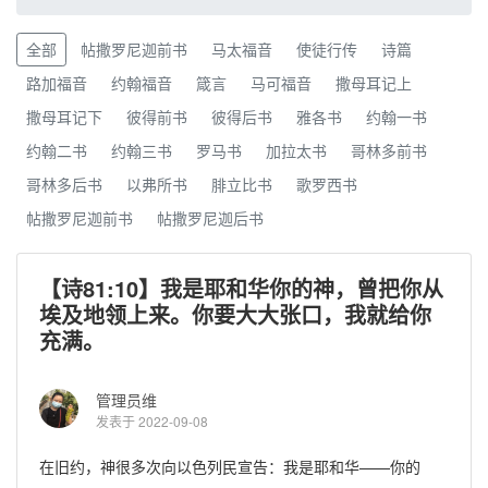
全部
帖撒罗尼迦前书
马太福音
使徒行传
诗篇
路加福音
约翰福音
箴言
马可福音
撒母耳记上
撒母耳记下
彼得前书
彼得后书
雅各书
约翰一书
约翰二书
约翰三书
罗马书
加拉太书
哥林多前书
哥林多后书
以弗所书
腓立比书
歌罗西书
帖撒罗尼迦前书
帖撒罗尼迦后书
【诗81:10】我是耶和华你的神，曾把你从
埃及地领上来。你要大大张口，我就给你
充满。
管理员维
发表于 2022-09-08
在旧约，神很多次向以色列民宣告：我是耶和华——你的