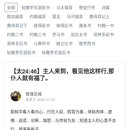
全部
帖撒罗尼迦前书
马太福音
使徒行传
诗篇
路加福音
约翰福音
箴言
马可福音
撒母耳记上
撒母耳记下
彼得前书
彼得后书
雅各书
约翰一书
约翰二书
约翰三书
罗马书
加拉太书
哥林多前书
哥林多后书
以弗所书
腓立比书
歌罗西书
帖撒罗尼迦前书
帖撒罗尼迦后书
【太24:46】主人来到，看见他这样行,那
仆人就有福了。
管理员维
发表于 2022-01-27
耶和华看人看内心…行在人前…假冒为善…体贴肉体…遮
掩…说谎…论断…恼怒…与世俗为友…知道主人的心意不去
行…将来挨板子……