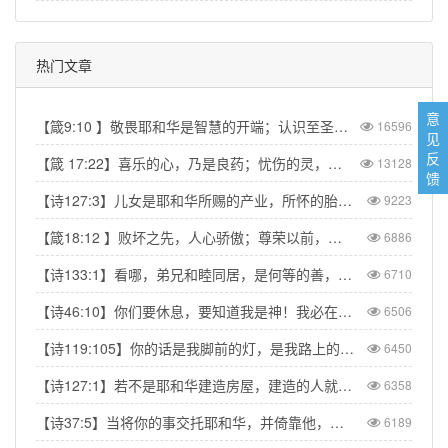
热门文章
意
【箴9:10 】敬畏耶和华是智慧的开端；认识至圣者便是聪明。
16596
见
反
【箴 17:22】喜乐的心，乃是良药；忧伤的灵，使骨枯干。
13128
馈
【诗127:3】儿女是耶和华所赐的产业，所怀的胎是他所给的赏赐。
9223
【箴18:12 】败坏之先，人心骄傲；尊荣以前，必有谦卑。
6886
【诗133:1】看哪，弟兄和睦同居，是何等的善，何等的美！
6710
【诗46:10】你们要休息，要知道我是神！我必在外邦中被尊崇，在遍地上也被尊崇。
6506
【诗119:105】你的话是我脚前的灯，是我路上的光。
6450
【诗127:1】若不是耶和华建造房屋，建造的人就枉然劳力；若不是耶和华看守城池，看守的人就枉然儆醒。
6358
【诗37:5】当将你的事交托耶和华，并倚靠他，他就必成全。
6189