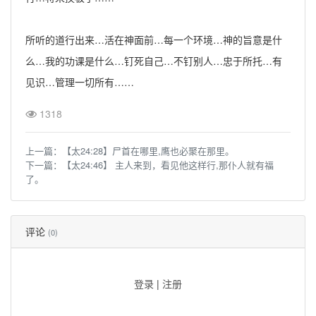
所听的道行出来…活在神面前…每一个环境…神的旨意是什
么…我的功课是什么…钉死自己…不钉别人…忠于所托…有
见识…管理一切所有……
1318
上一篇：
【太24:28】尸首在哪里,鹰也必聚在那里。
下一篇：
【太24:46】 主人来到，看见他这样行,那仆人就有福
了。
评论
(0)
登录
|
注册