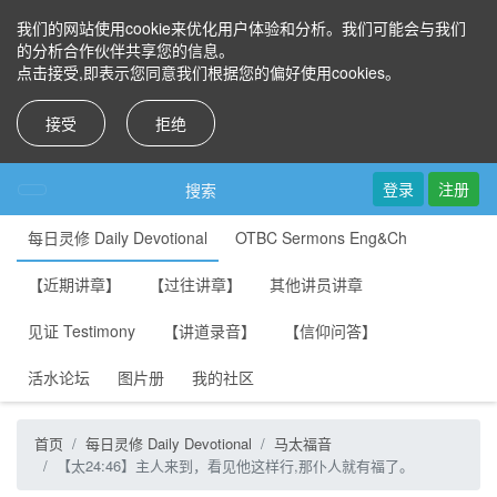
我们的网站使用cookie来优化用户体验和分析。我们可能会与我们
的分析合作伙伴共享您的信息。
点击接受,即表示您同意我们根据您的偏好使用cookies。
接受
拒绝
登录
注册
搜索
每日灵修 Daily Devotional
OTBC Sermons Eng&Ch
【近期讲章】
【过往讲章】
其他讲员讲章
见证 Testimony
【讲道录音】
【信仰问答】
活水论坛
图片册
我的社区
首页
每日灵修 Daily Devotional
马太福音
【太24:46】主人来到，看见他这样行,那仆人就有福了。