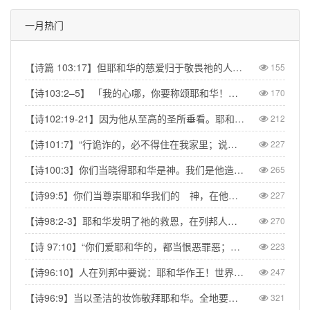
一月热门
【诗篇 103:17】但耶和华的慈爱归于敬畏祂的人，从亘古到永远；祂的公义也归于子子孙孙。【Psalm 103:17】But from everlasting to everlasting the LORD's love is with those who fear him, and his righteousness with their children's children.
155
【诗103:2–5】 「我的心哪，你要称颂耶和华！不可忘记祂的一切恩惠！祂赦免你的一切罪孽，医治你的一切疾病。祂救赎你的命脱离死亡，以仁爱和慈悲为你的冠冕。祂用美物使你所愿的得以满足，以致你如鹰返老还童。」【Psa 103:2–5】“Praise the LORD, my soul, and forget not all his benefits—who forgives all your sins and heals all your diseases, who redeems your life from the pit and crowns you with love and compassion, who satisfies your desires with good things so that your youth is renewed like the eagle's.”
170
【诗102:19-21】因为他从至高的圣所垂看。耶和华从天向地观察，要垂听被囚之人的叹息，要释放将要死的人，使人在锡安传扬耶和华的名，在耶路撒冷传扬赞美他的话，【Psa 102:19-21】“The Lord looked down from his sanctuary on high, from heaven he viewed the earth, to hear the groans of the prisoners and release those condemned to death.” So the name of the Lord will be declared in Zion and his praise in Jerusalem
212
【诗101:7】“行诡诈的，必不得住在我家里；说谎话的，必不得立在我眼前。”【Psa 101:7】“No one who practices deceit will dwell in my house; no one who speaks falsely will stand in my presence.”
227
【诗100:3】你们当晓得耶和华是神。我们是他造的，也是属他的；我们是他的民，也是他草场的羊。【Psa 100:3】Know that the Lord is God. It is He who made us, and we are His; we are His people, the sheep of His pasture.
265
【诗99:5】你们当尊崇耶和华我们的 神，在他脚凳前下拜。他本为圣！【Psa 99:5】Exalt the LORD our God and worship at his footstool; he is holy!
227
【诗98:2-3】耶和华发明了祂的救恩，在列邦人眼前显出公义。记念祂向以色列家所发的慈爱，所凭的信实。地的四极都看见我们神的救恩。【Psa 98:2】The LORD has made His salvation known and revealed His righteousness to the nations. He has remembered His love and His faithfulness to Israel; all the ends of the earth have seen the salvation of our God.
270
【诗 97:10】“你们爱耶和华的，都当恨恶罪恶；他保护圣民的性命，搭救他们脱离恶人的手。” 【Psa 97:10】Let those who love the LORD hate evil, for he guards the lives of his faithful ones and delivers them from the hand of the wicked.
223
【诗96:10】人在列邦中要说：耶和华作王！世界就坚定，不得动摇；他要按公正审判众民。【Psa 96:10】Say among the nations, “The Lord reigns.” The world is firmly established, it cannot be moved; he will judge the peoples with equity.
247
【诗96:9】当以圣洁的妆饰敬拜耶和华。全地要在他面前战抖。【Psa 96:9】Worship the Lord in the splendor of his holiness; tremble before him, all the earth.
321