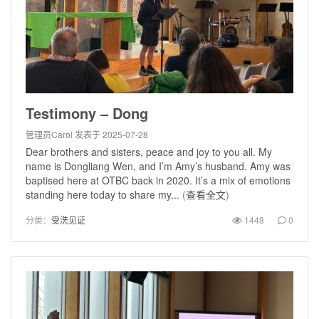
Testimony – Dong
管理员Carol
发表于 2025-07-28
Dear brothers and sisters, peace and joy to you all. My
name is Dongliang Wen, and I’m Amy’s husband. Amy was
baptised here at OTBC back in 2020. It’s a mix of emotions
standing here today to share my...
(
查看全文
)
分类：
受洗见证
1448
0