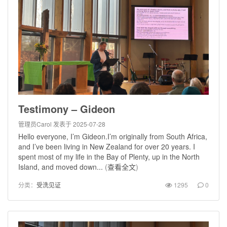
Testimony – Gideon
管理员Carol
发表于 2025-07-28
Hello everyone, I’m Gideon.I’m originally from South Africa,
and I’ve been living in New Zealand for over 20 years. I
spent most of my life in the Bay of Plenty, up in the North
Island, and moved down...
(
查看全文
)
分类：
受洗见证
1295
0