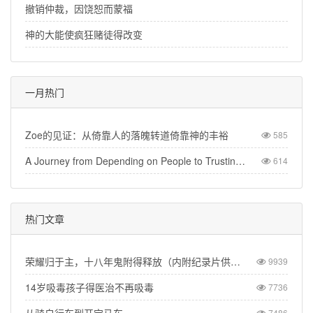
撤销仲裁，因饶恕而蒙福
神的大能使疯狂赌徒得改变
一月热门
Zoe的见证：从倚靠人的落魄转道倚靠神的丰裕
585
A Journey from Depending on People to Trusting God
614
热门文章
荣耀归于主，十八年鬼附得释放（内附纪录片供观看）
9939
14岁吸毒孩子得医治不再吸毒
7736
7486