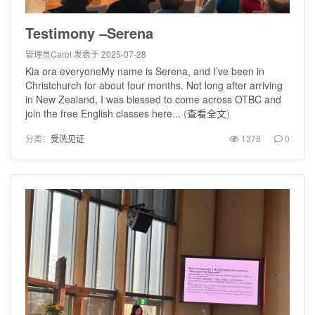
Testimony –Serena
管理员Carol
发表于 2025-07-28
Kia ora everyoneMy name is Serena, and I’ve been in
Christchurch for about four months. Not long after arriving
in New Zealand, I was blessed to come across OTBC and
join the free English classes here...
(
查看全文
)
分类：
受洗见证
1378
0