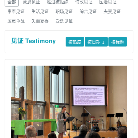
全部
蒙恩见证
胜过被拒绝
悔改见证
医治见证
事奉见证
生活见证
职场见证
综合见证
夫妻见证
属灵争战
失而复得
受洗见证
见证 Testimony
按热度
按日期
↓
按标题