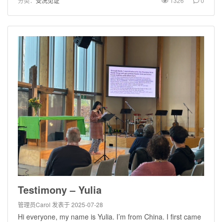
分类：
受洗见证
1326
0
Testimony – Yulia
管理员Carol
发表于 2025-07-28
Hi everyone, my name is Yulia. I’m from China. I first came