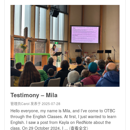
Testimony – Mila
管理员Carol
发表于 2025-07-28
Hello everyone, my name is Mila, and I’ve come to OTBC
through the English Classes. At first, I just wanted to learn
English. I saw a post from Kayla on RedNote about the
class. On 29 October 2024, I ...
(
查看全文
)