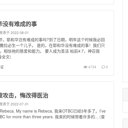
华没有难成的事
发表于 2022-08-01
4节，耶和华岂有难成的事吗?到了日期，明年这个时候我必回
撒拉必生一个儿子。 是的，在耶和华没有难成的事！我们只
，相信祂的慈爱和能力。 要人成为圣洁 帖前4:7，神召我
看全文
)
见证
4734
0
被攻击，悔改得医治
发表于 2022-07-31
beca. My name is Rebeca, 我来OTBC已经3年多了。I’ve
TBC for more than three years. 我来的时候带着许多的...
(
查