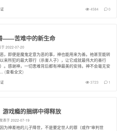
见证
4584
0
善——苦难中的新生命
于 2022-07-20
恶，即便是魔鬼定意为恶的事，神也能用来为善。祂甚至能转
以来所犯的最大罪行（杀害人子），让它成就最伟大的善行
）。感谢神，一切患难背后都有神最美的安排。神不会毫无安
..
(
查看全文
)
见证
3723
1
、游戏瘾的捆绑中得释放
发表于 2022-07-19
7】因为神差祂的儿子降世，不是要定世人的罪（或作“审判世