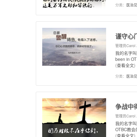
分类：
医治
谨守心
管理员Carol
我的名字叫He
been in 
(
查看全文
)
分类：
医治
争战中
管理员Carol
我的名字叫婧
OTBC教会的Ma
(
查看全文
)