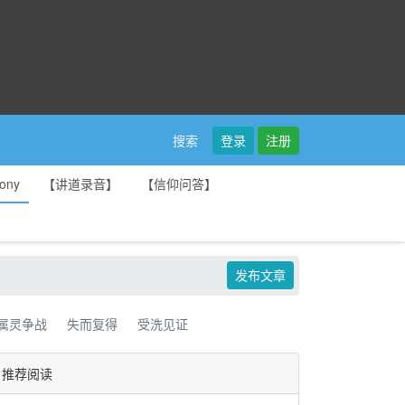
登录
注册
搜索
ony
【讲道录音】
【信仰问答】
发布文章
属灵争战
失而复得
受洗见证
推荐阅读