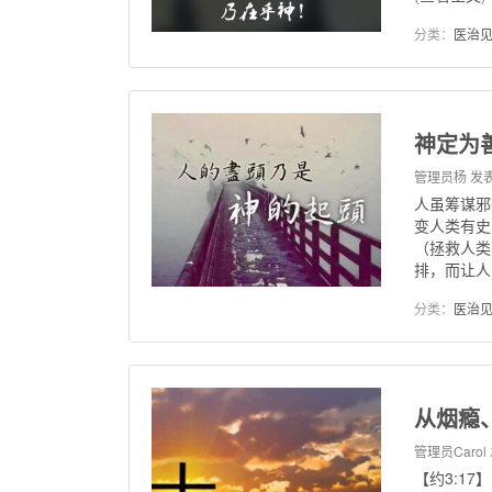
分类：
医治
神定为
管理员杨
发表
人虽筹谋邪
变人类有史
（拯救人类
排，而让人.
分类：
医治
从烟瘾
管理员Carol
【约3:1