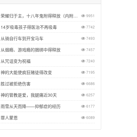
荣耀归于主，十八年鬼附得释放（内附纪录片供观看）
9951
14岁吸毒孩子得医治不再吸毒
7742
从骑自行车到开宝马车
7493
从烟瘾、游戏瘾的捆绑中得释放
7457
从咒诅变为祝福
7240
神的大能使疯狂赌徒得改变
7195
胜过被拒绝伤害
6686
神的管教是爱，我腿痛近30天
6257
雨雪从天而降——抑郁症的经历
6177
罪人蒙恩
6089