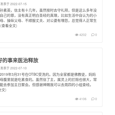
发表于 2022-07-15
孙素英，信主有十几年，虽然按时去守礼拜，但是这么多年没
自己的罪，没有真正明白圣经的真理，比如生活中自认为的小
母、操纵父母、不顺服丈夫、对公婆有埋怨，总觉得人正常生
(
查看全文
)
4202
0
好的事来医治释放
发表于 2022-07-10
2019年3月31号在OTBC受洗的。因为全家都是佛教徒，妈妈
母腹里就是吃素食的。虽然信了主，属灵上的拦阻也很大，常
能去参加主日聚会。但感谢神赐我可以去周四的小组查经。
全文
)
4106
0