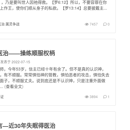
），乃是要叫世人因祂得救。【罗6:12】所以，不要容罪在你
上作王，使你们顺从身子的私欲。【罗13:14】总要披戴主...
医治 属灵争战
7457
0
医治——操练顺服权柄
发表于 2022-07-15
师，今年53岁，信主已经十年有余了。但不是真的认识神，
，有不顺服。常常惧怕神的管教，惧怕恶者的攻击，惧怕失去
面子，不顺服丈夫。说到底还是不认识神，只是注重外面做
..
(
查看全文
)
见证
3894
1
言—近30年失眠得医治