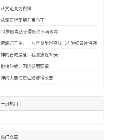
从咒诅变为祝福
从骑自行车到开宝马车
14岁吸毒孩子得医治不再吸毒
荣耀归于主，十八年鬼附得释放（内附纪录片供观看）
神的管教是爱，我腿痛近30天
撤销仲裁，因饶恕而蒙福
神的大能使疯狂赌徒得改变
一月热门
热门文章