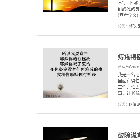
人”。下同
们必死的身
(
查看全文
)
分类：
悔改 
痔疮得
管理员Grace
我是一名老
里面有惧怕
工作，怕丢
事，让老我.
分类：
医治
破除谎