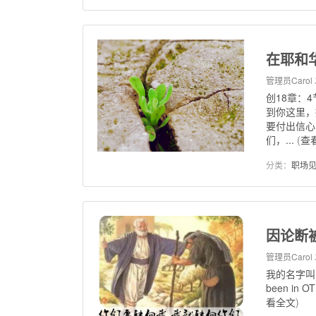
在耶和
管理员Carol
创18章：
到你这里，
要付出信心
们，...
(
查
分类：
职场
因论断
管理员Carol
我的名字叫Re
been in O
看全文
)