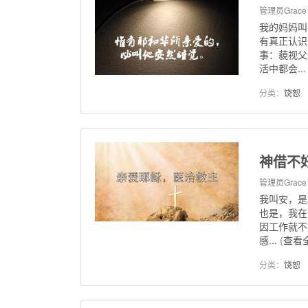
管理员Grace
我的妈妈叫
有真正认识
事：藐视父
活中都会...
分类：
饶恕
神借不
管理员Grace
我叫安，是
也是，我在
因工作就不
感...
(
查看
分类：
饶恕