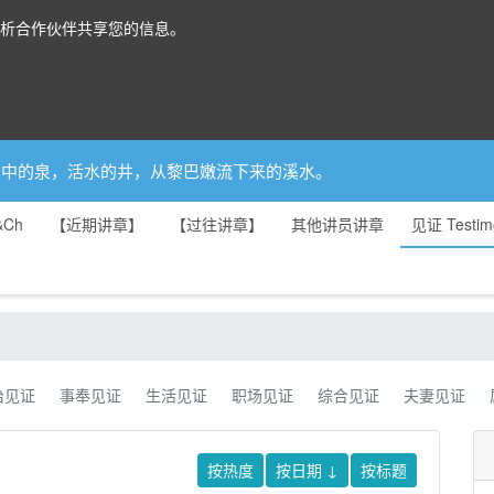
分析合作伙伴共享您的信息。
你是园中的泉，活水的井，从黎巴嫩流下来的溪水。
&Ch
【近期讲章】
【过往讲章】
其他讲员讲章
见证 Testim
治见证
事奉见证
生活见证
职场见证
综合见证
夫妻见证
按热度
按日期
↓
按标题