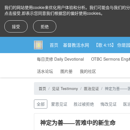
我们的网站使用cookie来优化用户体验和分析。我们可能会与我们的
点击接受,即表示您同意我们根据您的偏好使用cookies。
接受
拒绝
首页
基督教活水网
【歌 4:15】 
每日灵修 Daily Devotional
OTBC Sermons Eng
活水论坛
图片册
我的社区
首页
见证 Testimony
医治见证
神定为善——
全部
蒙恩见证
胜过被拒绝
悔改见证
医
神定为善——苦难中的新生命