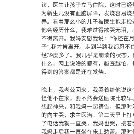
诊，医生让孩子立马住院，这时已经
为新生儿没有血脑屏障，发烧容易烧
养。看着那么小的儿子被医生抱走检
他会经历什么，我难过得欲哭无泪，
不得离开。我妈安慰我说：
“
你还在
子
”,
我才肯离开。走到半路我都忍不
经
39
度多了。我几乎是崩溃的状态，
什么，网上说啥的都有，越查越怕，
得到的答案都是还在发烧。
晚上，我老公回来，我哭着给他说这
怪他不在家，要不然会送医院比较早
想起神来，和我妈一起祷告，但那时
的向主哭，求主医治。第二天早上打
了电话我就一直哭，我妈也哭，接着
我妈走后我一直坐在床上愁苦。那时