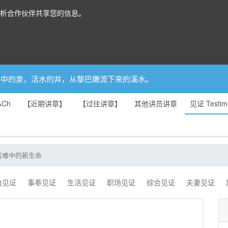
分析合作伙伴共享您的信息。
你是园中的泉，活水的井，从黎巴嫩流下来的溪水。
&Ch
【近期讲章】
【过往讲章】
其他讲员讲章
见证 Testim
苦难中的新生命
治见证
事奉见证
生活见证
职场见证
综合见证
夫妻见证