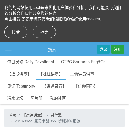
我们的网站使用cookie来优化用户体验和分析。我们可能会与我们
的分析合作伙伴共享您的信息。
点击接受,即表示您同意我们根据您的偏好使用cookies。
接受
拒绝
登录
注册
搜索
每日灵修 Daily Devotional
OTBC Sermons Eng&Ch
【近期讲章】
【过往讲章】
其他讲员讲章
见证 Testimony
【讲道录音】
【信仰问答】
活水论坛
图片册
我的社区
首页
【过往讲章】
对付罪
2010-04-25 属灵争战 129 以利沙的跟随