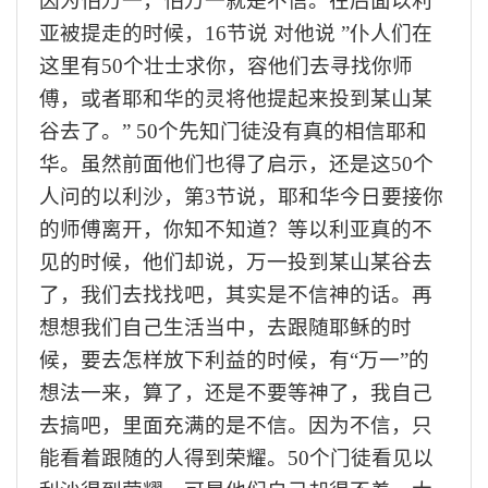
因为怕万一，怕万一就是不信。在后面以利
亚被提走的时候，16节说 对他说 ”仆人们在
这里有50个壮士求你，容他们去寻找你师
傅，或者耶和华的灵将他提起来投到某山某
谷去了。” 50个先知门徒没有真的相信耶和
华。虽然前面他们也得了启示，还是这5
0
个
人问的以利沙，第
3节说，耶和华今日要接你
的师傅离开，你知不知道？等以利亚真的不
见的时候，他们却说，万一投到某山某谷去
了，我们去找找吧，其实是不信神的话。再
想想我们自己生活当中，去跟随耶稣的时
候，要去怎样放下利益的时候，有“万一”的
想法一来，算了，还是不要等神了，我自己
去搞吧，里面充满的是不信。因为不信，只
能看着跟随的人得到荣耀。50个门徒看见以