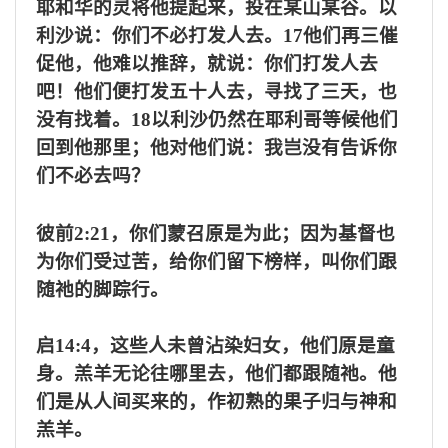
耶和华的灵将他提起来，投在某山某谷。以
利沙说：你们不必打发人去。
17他们再三催
促他，他难以推辞，就说：你们打发人去
吧！他们便打发五十人去，寻找了三天，也
没有找着。18以利沙仍然在耶利哥等候他们
回到他那里；他对他们说：我岂没有告诉你
们不必去吗？
彼前
2:21，你们蒙召原是为此；因为基督也
为你们受过苦，给你们留下榜样，叫你们跟
随祂的脚踪行。
启
14:4，这些人未曾沾染妇女，他们原是童
身。羔羊无论往哪里去，他们都跟随祂。他
们是从人间买来的，作初熟的果子归与神和
羔羊。