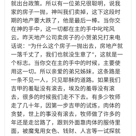
就出台政策。所以有一位弟兄很聪明，说我
家的房子一抛，神叫我们卖掉，这下这段时
期的地产要大跌了，他是最后一棒。当你交
在神的手中，这一切都在主的手中叱咤风
云。昨天地产公司卖房子的小贺弟兄打来电
话说：“为什么这个房子一抛出去，房地产就
一落千丈了，我们也就没生意了”，这就是一
个标志。当你交在主的手中的时候，主要使
用这一切。所以亲爱的弟兄姊妹，这条路是
一条不见一人，只见耶稣的道路。如果我们
吉
甲的羞耻没有滚去，埃及的羞辱没有滚
去，很多的时候我们走不下去。有多少牧师
走了几十年，因第一步
吉
甲的试炼，肉体的
贪婪，世上的事没有滚去，牧师做了许多的
年还是走岔路了，跟到外面靠肉体的服侍里
面，被魔鬼用女色、钱财、人言等一试探就