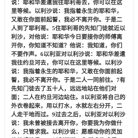
说：耶和华差遣我往耶利哥去，你可以在这
里等候。以利沙说：我指着永生的耶和华，
又敢在你面前起誓，我必不离开你。于是二
人到了耶利哥。
5
住耶利哥的先知门徒就近以
利沙，对他说：耶和华今日要接你的师傅离
开你，你知道不知道？他说：我知道，你们
不要作声。
6
以利亚对以利沙说：耶和华差遣
我往约旦河去，你可以在这里等候。以利沙
说：我指着永生的耶和华，又敢在你面前起
誓，我必不离开你。于是二人一同前往。
7
有
先知门徒去了五十人，远远地站在他们对
面；二人在约旦河边站住。
8
以利亚将自己的
外衣卷起来，用以打水，水就左右分开，二
人走干地而过。
9
过去之后，以利亚对以利沙
说：我未曾被接去离开你，你要我为你做什
么，只管求我。以利沙说：愿感动你的灵加