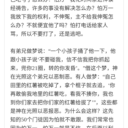
经祷告，许多的事没有解决怎么办？怕万一
我放下我的权利，不伸冤，主不给我伸冤怎
么办？不就便宜他了吗？怕打电话给家人
骂，所以不要打了，还是逃吧。
有弟兄做梦说：
“一个小孩子捅了他一下，他
跟小孩子说‘不要碰我，信不信我把你抓起
来，兜你21圈，转的你发昏’。”借这个梦，神
在光照这个弟兄以恶制恶。有人做梦：“自己
田里的红薯被吃掉了，拿个棍子就去追，‘你
再敢偷我地里的红薯吃，看我不揍你，我也
到你们家去把你们家的红薯给拔了’”，这些都
是神在光照以恶报恶。为什么会这样？这先
知的50个门徒因为怕就不敢跟。我们常常也