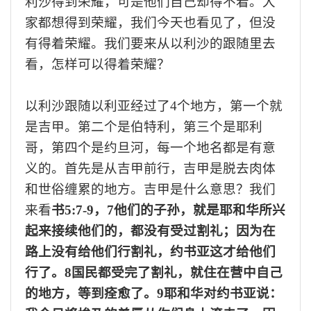
利沙得到荣耀，可是他们自己却得不着。大
家都想得到荣耀，我们今天也看见了，但没
有得着荣耀。我们要来从以利沙的跟随里去
看，怎样可以得着荣耀？
以利沙跟随以利亚经过了
4个地方，第一个就
是
吉
甲。第二个是伯特利，第三个是耶利
哥，第四个是约旦河，每一个地名都是有意
义的。首先是从
吉
甲前行，
吉
甲
是
脱去肉体
和世俗缠累的地方。
吉
甲是什么意思？我们
来看
书
5:7-9，7
他们的子孙，就是耶和华所兴
起来接续他们的，都没有受过割礼；因为在
路上没有给他们行割礼，约书亚这才给他们
行了。
8国民都受完了割礼，就住在营中自己
的地方，等到痊愈了。9耶和华对约书亚说：