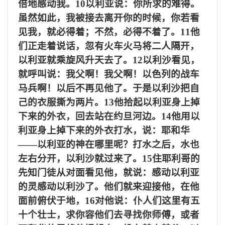
倍地感动我。
10
以利亚说：你所求的难得。
虽然如此，我被接去离开你的时候，你若看
见我，就必得着；不然，必得不着了。
11
他
们正走着说话，忽有火车火马将二人隔开，
以利亚就乘旋风升天去了。
12
以利沙看见，
就呼叫说：我父啊！我父啊！以色列的战车
马兵啊！以后不再见他了。于是以利沙把自
己的衣服撕为两片。
13
他拾起以利亚身上掉
下来的外衣，回去站在约旦河边。
14
他用以
利亚身上掉下来的外衣打水，说：耶和华
——以利亚的神在哪里呢？打水之后，水也
左右分开，以利沙就过来了。
15
住耶利哥的
先知门徒从对面看见他，就说：感动以利亚
的灵感动以利沙了。他们就来迎接他，在他
面前俯伏于地，
16
对他说：仆人们这里有五
十个壮士，求你容他们去寻找你师傅，或者