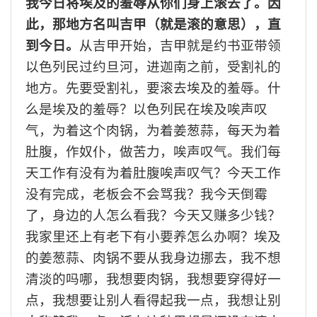
我今日将埃及的羞辱从你们身上滚去了。因
此，那地方名叫
吉甲
（就是滚的意思），直
到今日。
从吉
甲开始，
吉
甲就是约书亚带领
以色列民过约旦河，进迦南之前，受割礼的
地方。先要受割礼，要滚去埃及的羞辱。什
么是埃及的羞辱？以色列民在埃及唉声叹
气，为着这个肉锅，为着姜葱蒜，每天为着
肚腹，作奴仆，做苦力，唉声叹气。我们每
天工作有没有为着肚腹唉声叹气？今天工作
没有完成，老板会不会骂我？我今天倒霉
了，身边的人怎么看我？今天又赚多少钱？
我家里还上有老下有小要养怎么办啊？埃及
的姜葱蒜、肉锅不要从我身边挪去，我不想
清淡的吗哪，我想要肉锅，我想要穿得好一
点，我想要让别人看得起我一点，我想让别