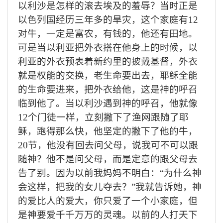
以利沙是怎样的滚去埃及的羞辱？当时正是
以色列国经历三年多的旱灾，这个家庭有
12
对牛，一定是富农，有钱的，他还有田地。
可是当以利亚把外衣搭在他身上的时候，以
利亚的外衣预表着新约里的披戴基督，外衣
就是权能的交换，老生命要出去，耶稣全能
的生命要进来，把外衣给他，这是神的呼召
临到他了。当以利沙遇到神的呼召，他就像
12个门徒一样，立刻撇下了渔网跟随了耶
稣，跑得那么快，他坚定的撇下了他的牛，
2
0
节，他没有回去问父母，说我可不可以跟
随神？他不是问父母，而是定意的跟父母去
告了别。因为以前我妈妈不明白：
“为什么神
会这样，把我的女儿夺去？”我就告诉她，神
的爱比人的爱大，你只爱了一个小家庭，但
是神要爱千千万万的灵魂。以前的人打天下