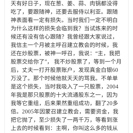
天有好日子，现在葱、姜、蒜、肉锅都没得
吃了，要跟随神，还要去服侍以利亚。跟随
神表面看一定有损失。当时我们一定不明白
为什么这样的损失会临到我？当试炼来的时
候还有没有信心跟随？我曾经跟大家说过，
我信主一个月被主呼召建立教会的时候，我
还在炒股票，被神一呼召，我说：
“主，我把
股票交给你了”， 我不炒股票了，等到一个月
后，丈夫一打开股票账户，发现真金白银60
万没了。那个时候他就天天的骂我。不单单
是这个损失，当时我吸入了一只股票，2004
年我是那只股票的十大流通股东之一，因为
我等它重组，后来果然重组成功，翻了2
0
多
倍。
2
005
年因蒙召建立教会，需要资金，我
把它抛了，至少损失了一两千万，等看到涨
上去的时候看到：主啊，你叫这么多的钱从