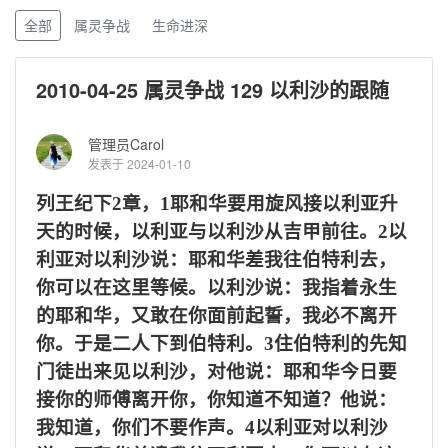
全部
属灵争战
生命进深
2010-04-25 属灵争战 129 以利沙的跟随
管理员Carol
发表于 2024-01-10
列王纪下
2章，1
耶和华要用旋风接以利亚升
天的时候，以利亚与以利沙从吉甲前往。
2
以
利亚对以利沙说：耶和华差我往伯特利去，
你可以在这里等候。以利沙说：我指着永生
的耶和华，又敢在你面前起誓，我必不离开
你。于是二人下到伯特利。
3
住伯特利的先知
门徒出来见以利沙，对他说：耶和华今日要
接你的师傅离开你，你知道不知道？他说：
我知道，你们不要作声。
4
以利亚对以利沙