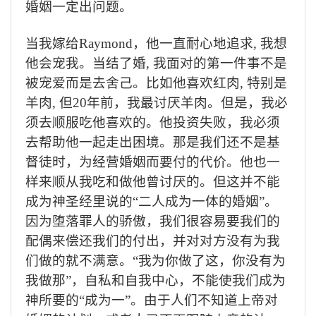
婚姻一定出问题。
当我嫁给
Raymond
，他一直耐心地追求
,
我想
他会宠我。
当结了婚
,
我面对的第一件事不是
被宠爱而是去舍己。比如他喜欢红肉
,
特别是
羊肉
,
但
20
年前，我最讨厌羊肉。但是，
我必
须去顺服吃他喜欢的。
他投资失败，我必须
去帮助他一起走出困境。
那是我们还不是基
督徒时，为经营婚姻而要付的代价。他也一
样来顺从我吃和做他曾讨厌的。但这并不能
成为神圣经里说的“二人成为一体的婚姻”。
因为堕落罪人的骄傲，我们很容易要我们的
配偶来偿还我们的付出，并对对方没有为我
们做的就不满意。“我为你做了这，你没有为
我做那
”
，自私和自我中心，不能使我们成为
神所要的“成为一”。由于人们不知道上帝对