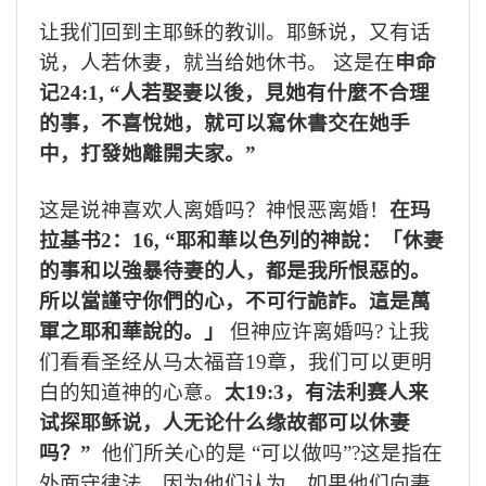
让我们回到主耶稣的教训。耶稣说，又有话
说，人若休妻，就当给她休书。 这是在
申命
记
24:1,
“人若娶妻以後，見她有什麼不合理
的事，不喜悅她，就可以寫休書交在她手
中，打發她離開夫家。”
这是说神喜欢人离婚吗？神恨恶离婚！
在玛
拉基书
2
：
16, “
耶和華以色列的神說：「休妻
的事和以強暴待妻的人，都是我所恨惡的。
所以當謹守你們的心，不可行詭詐。這是萬
軍之耶和華說的。」
但神应许离婚吗
?
让我
们看看圣经从马太福音
19
章，我们可以更明
白的知道神的心意。
太
19:3
，有法利赛人来
试探耶稣说，人无论什么缘故都可以休妻
吗？
”
他们所关心的是 “可以做吗”
?
这是指在
外面守律法。
因为他们认为，如果他们向妻