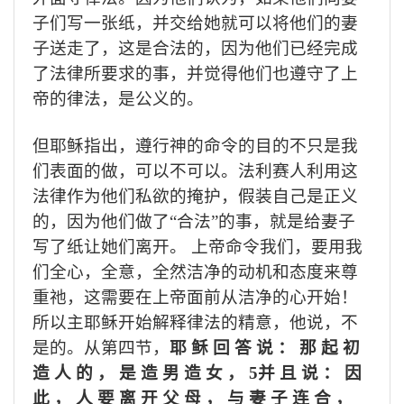
子们写一张纸，并交给她就可以将他们的妻
子送走了，这是合法的，因为他们已经完成
了法律所要求的事，并觉得他们也遵守了上
帝的律法，是公义的。
但耶稣指出，遵行神的命令的目的不只是我
们表面的做，可以不可以。法利赛人利用这
法律作为他们私欲的掩护，假装自己是正义
的，因为他们做了“合法”的事，就是给妻子
写了纸让她们离开。
上帝命令我们，要用我
们全心，全意，全然洁净的动机和态度来尊
重祂，这需要在上帝面前从洁净的心开始！
所以主耶稣开始解释律法的精意，他说，不
是的。从第四节，
耶 稣 回 答 说 ： 那 起 初
造 人 的 ， 是 造 男 造 女 ，
5
并 且 说 ： 因
此 ， 人 要 离 开 父 母 ， 与 妻 子 连 合 ，