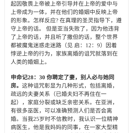
起因敬畏上帝被上帝引导并在上帝的爱中与
上帝成为一体，并在他们的婚姻中反映上帝
的形象。
怎样反应
?
在真理的圣灵指导下，遵
守上帝的话。
但是亚当失败了，因为他违背
了上帝的话，并且听了撒但的话，整个世界
都被魔鬼迷惑走迷路（见 启：
12
：
9
）因着
悖逆上帝的行为，家族离婚的诅咒就落到在
人类的婚姻上。
申命记
28
：
30
你聘定了妻，别人必与她同
房。
这种诅咒彰显为几种形式，包括离婚，
疏远的夫妻关系（已婚夫妇不再住在一
起），家庭分裂或缺乏亲密关系。在亚洲，
有很多巫医，可以准确预测人们是否会离
婚。当我
25
岁时不信教时，我认识一位精神
病医生，他是我妈妈的同事，在一家大型精