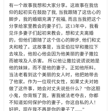
有一个故事我想和大家分享。这故事在我信
仰的起初实在鼓励了我
, 当
我跟随了这信心的
脚步，我的婚姻充满了祝福
,
而且当我把这个
分享给家里教会的妻子们，这
13
年中，我看
见许多妻子们起初来教会，想和丈夫离婚
的，但他们跟随了这个信心的脚步
,
他们和丈
夫和睦了。这故事是，当亚伯拉罕和撒拉下
去埃及，他担心他会因为他美丽的妻子撒拉
而被埃及人杀害。 所以他让撒拉说谎说她是
他的妹妹，而不是他的妻子。正如他所料，
当法老看到这个美丽的女人时，他把她带去
了他家。作为一位现代女性，如果丈夫对她
做了这件事，她会对丈夫说些什么？“你这胆
小鬼，你背叛了我，害我被法老夺去，你都
不知道如何保护你的妻子，你这自私的人！
好吧，现在我不再是你的妻子了
......
”