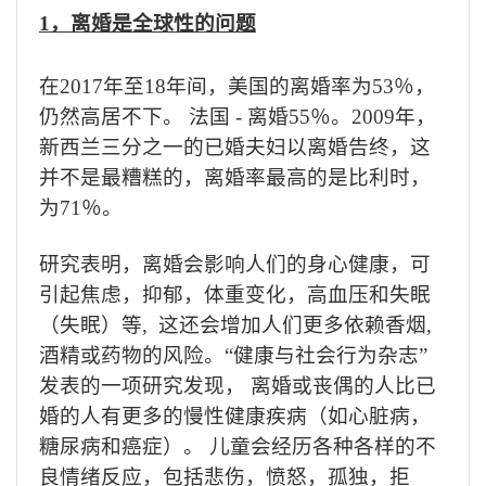
1
，离婚是全球性的问题
在
2017
年至
18
年间，美国的离婚率为
53
％，
仍然高居不下。 法国
-
离婚
55
％。
2009
年，
新西兰三分之一的已婚夫妇以离婚告终，这
并不是最糟糕的，
离婚率最高的是比利时，
为
71
％。
研究表明，离婚会影响人们的身心健康，可
引起焦虑，抑郁，体重变化，高血压和失眠
（失眠）等
,
这还会增加人们更多依赖香烟
,
酒精或药物的风险。“健康与社会行为杂志”
发表的一项研究发现， 离婚或丧偶的人比已
婚的人有更多的慢性健康疾病（如心脏病，
糖尿病和癌症）。
儿童会经历各种各样的不
良情绪反应，包括悲伤，愤怒，孤独，拒