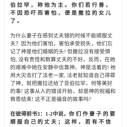
伯 拉 罕 ， 称 他 为 主 。 你 们 若 行 善 ，
不 因 恐 吓 而 害 怕 ， 便 是 撒 拉 的 女 儿
了 。
为什么妻子在感到丈夫错的时候不能顺服丈
夫？因为他们害怕，害怕承受损失，他们忘
记了神是他们婚姻的头
!
但撒拉没有接受惧
怕
,
没有责怪和数算丈夫的不好。反而，在她
的艰难中她在安静中信靠神。神是活着的
!
祂
用大灾击打了法老一家
,
法老就知道自己得罪
了神，就把撒拉还给了亚伯拉罕。何等美好
的事
!
这事从人的错误开始，却是神的祝福和
救恩结束
!
这不正是福音的故事吗
?
在彼得前书
3
：
1-2
中说，你 们 作 妻 子 的 要
顺 服 自 己 的 丈 夫 ； 这 样 ， 若 有 不 信