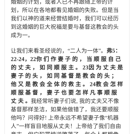
婚姻的计划，或者人已不再跟随上帝的计
划，所以在各地都看见婚姻的失败。但是当
我们以神的道来经营结婚时，我们可以经历
到这婚姻的巨大祝福是要与基督这教会的头
成为一。
让我们来看圣经说的，“二人为一体”。
弗
5
：
22-24
，
22
你 们 作 妻 子 的 ， 当 顺 服 自 己
的 丈 夫 ， 如 同 顺 服 主 。
23
因 为 丈 夫 是
妻 子 的 头 ， 如 同 基 督 是 教 会 的 头 ；
他 又 是 教 会 全 体 的 救 主 。
24
教 会 怎 样
顺 服 基 督 ， 妻 子 也 要 怎 样 凡 事 顺 服
丈 夫 。
我经常听妻子们说
,
我的丈夫又不像
基督那样圣洁，如果他做错了，我还要顺服
他吗？问得好
!
上帝永远不希望妻子像“机器
人”一样盲目地服从丈夫！上帝给了我们自由