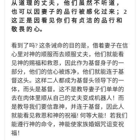
从 道 理 的 丈 夫 ， 他 们 虽 然 不 听 道 ，
也 可 以 因 妻 子 的 品 行 被 感 化 过 来 ；
2
这 正 是 因 看 见 你 们 有 贞 洁 的 品 行 和
敬 畏 的 心。
看到了吗
?
这条诫命的目的是，借着妻子在信
心里对神的顺服而去顺服丈夫，
他们就能看
见神的赐福和救恩，
因此作为基督身子的一
部分，他们的信心被炼净，他们就能连于基
督这头。这样二人都成为基督头领导下的一
体，而头是基督。这不是教导妻子们单单的
去在肉体里顺从自己的丈夫变成机器人！而
是教导我们要信靠神，并连于基督，
因此人
就能看见救恩和神的祝福
!
何等大能！若我们
能遵行神的命令，神能使家族婚姻咒诅变祝
福！