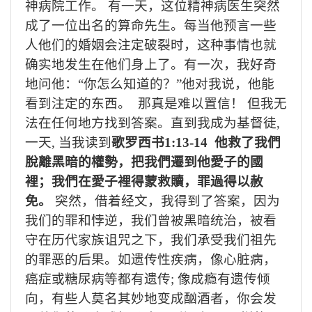
神病院工作。 有一天，这位精神病医生突然
成了一位出名的算命先生。每当他预言一些
人他们的婚姻会注定破裂时，这种事情也就
确实地发生在他们身上了。有一次，我好奇
地问他：“你怎么知道的？”他对我说，他能
看到注定的东西。 那真是难以置信！ 但我无
法在任何地方找到答案。直到我成为基督徒
,
一天
,
当我读到
歌罗西书
1:13-14
他救了我們
脫離黑暗的權勢，把我們遷到他愛子的國
裡；我們在愛子裡得蒙救贖，罪過得以赦
免。
突然，借着经文，我得到了答案，因为
我们的罪和悖逆，我们曾被黑暗统治，被看
守在历代家族诅咒之下，我们承受我们祖先
的罪恶的后果。如遗传性疾病，像心脏病，
癌症或糖尿病等都有遗传
;
像成瘾有遗传倾
向，有些人莫名其妙地变成酗酒者，你会发