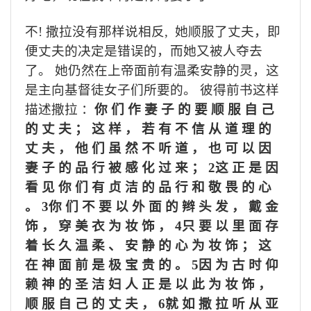
不
!
撒拉没有那样说相反
,
她顺服了丈夫，即
便丈夫的决定是错误的，而她又被人夺去
了。 她仍然在上帝面前有温柔安静的灵，这
是主向基督徒女子们所要的。 彼得前书这样
描述撒拉 ：
你 们 作 妻 子 的 要 顺 服 自 己
的 丈 夫 ； 这 样 ， 若 有 不 信 从 道 理 的
丈 夫 ， 他 们 虽 然 不 听 道 ， 也 可 以 因
妻 子 的 品 行 被 感 化 过 来 ；
2
这 正 是 因
看 见 你 们 有 贞 洁 的 品 行 和 敬 畏 的 心
。
3
你 们 不 要 以 外 面 的 辫 头 发 ， 戴 金
饰 ， 穿 美 衣 为 妆 饰 ，
4
只 要 以 里 面 存
着 长 久 温 柔 、 安 静 的 心 为 妆 饰 ； 这
在 神 面 前 是 极 宝 贵 的 。
5
因 为 古 时 仰
赖 神 的 圣 洁 妇 人 正 是 以 此 为 妆 饰 ，
顺 服 自 己 的 丈 夫 ，
6
就 如 撒 拉 听 从 亚