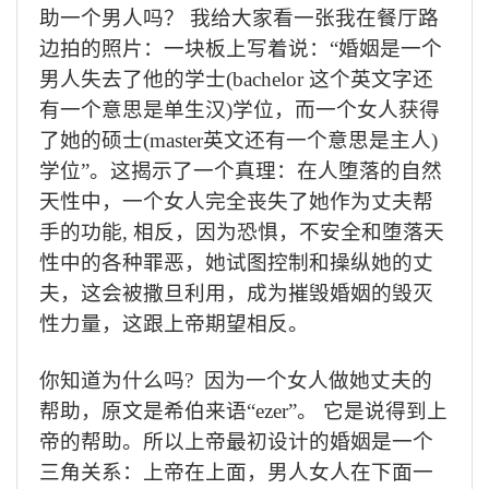
助一个男人吗？
我给大家看一张我在餐厅路
边拍的照片
：
一块板上写着说：“婚姻是一个
男人失去了他的学士
(bachelor
这个英文字还
有一个意思是单生汉
)
学位，而一个女人获得
了她的硕士
(master
英文还有一个意思是主人
)
学位”。这揭示了一个真理：在人堕落的自然
天性中，一个女人完全丧失了她作为丈夫帮
手的功能
,
相反，因为恐惧，不安全和堕落天
性中的各种罪恶，她试图控制和操纵她的丈
夫，这会被撒旦利用，成为摧毁婚姻的毁灭
性力量，这跟上帝期望相反。
你知道为什么吗
?
因为一个女人做她丈夫的
帮助，原文是希伯来语“
ezer
”。 它是说得到上
帝的帮助。
所以上帝最初设计的婚姻是一个
三角关系：上帝在上面，男人女人在下面一