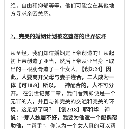
绝，自由和抑郁等等。他们可能会在其他地
方寻求亲密关系。
2
，完美的婚姻计划被这堕落的世界破坏
从圣经，我们知道婚姻是上帝创造的！从起
初上帝创造了亚当，然后上帝从亚当身上取
出的一根肋骨造了一个女人
,
【创
2:24
】因
此，人要离开父母与妻子连合，二人成为一
体【可
10:9
】所以， 神配合的，人不可分
开
。 在创世记第二章，我们看到即便是一个
无罪的人，并且与神完美的交通和完美的环
境，这足够了吗？
【创
2:18
】耶和华 神
说：“那人独居不好，我要为他造一个配偶帮
助他。
”“帮手
”
，你认为一个女人真的可以帮