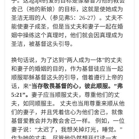
子。这
agape
的爱的目标是像基督为他的教会
舍己（祂的新娘）的目标，这就是使她成为
圣洁无瑕的人（参见弗
5
：
26-27
）。丈夫不
能使妻子成圣，但是当丈夫和妻子一起在婚
姻中操练这个真理时，他们就会因真理成为
圣洁，被基督这头引导。
换句话说，为了达到“两人成为一体”的丈夫
和妻子的婚姻的目的，作为基督徒应当一起
顺服耶稣基督这头的引导，借着遵行上帝的
话，来“
当存敬畏基督的心，彼此顺服。”弗
5:21”
。
妻子应当顺服丈夫，尊重他们的丈
夫，如同顺服主。 丈夫也当用尊重来顺从他
们的妻子，并且凭着信心为他们舍己，就像
基督爱教会并为教会舍己一样。 例如，一位
妻子说：“太迟了，我想关掉灯光，睡觉。”
作为她的丈夫，尽管他仍然想开灯读一本