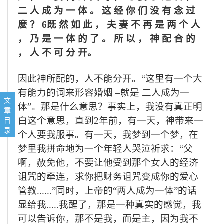
二 人 成 为 一 体 。 这 经 你 们 没 有 念 过
麽 ？
6
既 然 如 此 ， 夫 妻 不 再 是 两 个 人
， 乃 是 一 体 的 了 。 所 以 ， 神 配 合 的
， 人 不 可 分 开。
因此神所配的，人不能分开。“这里有一个大
有能力的词来形容婚姻
–
就是 二人成为一
1，离婚是全球性的问题
文
体”。那是什么意思？事实上，我没有真正明
2，完美的婚姻计划被这堕落的世界破坏
章
3，婚姻的目的 – 二人成为一体
目
白这个意思，直到
2
年前，有一天，神带来一
录
个人要我服事。有一天，我梦到一个梦，在
梦里我拼命地为一个年轻人哭泣祈求：“
父
啊，赦免他，不要让他受到那个女人的经济
诅咒的牵连，求你把财务诅咒变成你的爱心
管教
......”
同时，上帝的“两人成为一体”的话
显给我
.....
我醒了，那是一种真实的感觉，我
可以告诉你，那不是我，而是主，因为我不