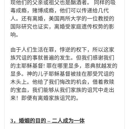
现他们的父亲或祖父也是酗酒者。 同样的吸
毒成瘾，赌博成瘾，他们可以传递给几代
人。还有离婚，美国两所大学的一位教授的
国际研究也证实，离婚受家庭遗传权势的影
响。
由于人们生活在罪，悖逆的权下，所以这家
族咒诅的事就普遍的发生。但我们感谢我们
的主耶稣基督
!
罪在哪里显多，恩典就越发的
显多。神的儿子耶稣基督被挂在那受咒诅的
木头上。他给了我们悔改的机会，借着救赎
的宝血，我们能够从我们家族的诅咒中走出
来！即便有离婚家族诅咒的。
3
，婚姻的目的
–
二人成为一体